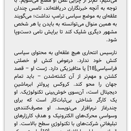
می‌کنیم، کم‌تر از چرایی عمل او مطلع می‌شویم. با
توجه به آنچه خبرنگاران دریافته‌اند، تامس چندان
علقه‌ای به موضع سیاسی ترامپ نداشت؛ می‌گویند
به همین منوال می‌توانسته به بایدن یا هر شخص
مشهور دیگری شلیک کند تا برایش نامی دست‌وپا
شود.
نارسیس انتحاری هیچ علقه‌ای به محتوای سیاسی
کنش خود ندارد. درعوض کنش او خصلتی
فراسیاسی
[18]
یا متافیزیکی دارد. ژست او – قصد
کشتن و مهم‌تر از آن کشته‌شدن – باید تمام
جهان را محو کند. کروکس پرولترِ ابرماشینِ
دیجیتال است، آن‌سوی خوش‌بینی تکنولوژیک. او
یک کارگر شناختی بی‌ثبات‌کار است که برای
چندرغاز نرم‌افزار می‌نویسد. او مصرف‌کننده‌ی
وسواسیِ محرک‌های الکترونیک و هدفِ کارزارهای
تبلیغاتیِ شرکت‌های با تکنولوژیِ سطح بالاست. او