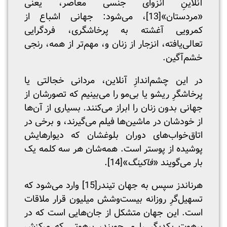
آنلاینِ انزوای جنسی معاصر، یعنی
«مردستان»
[13]
، می‌شود: جهانی اشباع از
کمرویی آغشته به پرخاشگری، فردگرایی
تعالی‌یافته، انزجار از زنان و، مهم‌تر از همه، رنجی
خشم‌آگین.
در این چشم‌اندازِ آنلاین، مردانی خجالتی یا
پرخاشگرِ ریشو یا بی‌مو را می‌بینیم که تصورشان از
جهانی بدون زنان را ابراز می‌کنند. بسیاری از آن‌ها
از خودشان در ماشین‌ها فیلم می‌گیرند، و برخی در
اتاق‌خواب‌های دوران بلوغشان که دیوارهایش
پوشیده از پوستر است. همه‌شان هر سه کلمه یک
بار می‌گویند «
فاکینگ
»
[14]
.
هرناندز سپس به جهان تیندر
[15]
وارد می‌شود که
تسهیل‌گرِ روزانه بیست‌وشش میلیون قرار ملاقات
است. این جهان متشکل از جان‌هایی است که در
برهوت یکدیگر را می‌جویند، برهوتی که مرکزش