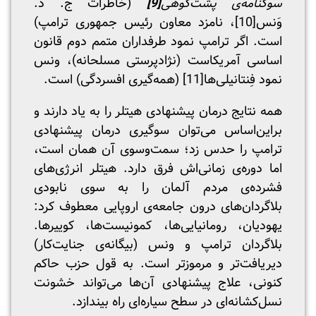
سوگنامه‌ی پشت‌کوهی
[9]
(خاطرات ج. د.
وَنس
[10]
، نامزد معاون رئیس جمهوری ترامپ)
است. اگر ترامپ نمود طرفداران متمم دوم قانون
اساسی آمریکاست (نژادپرستی مسلحانه)، ونس
نمود فِنتانیلی‌ها
[11]
(همه‌گیری افسردگی) است.
همه نتایج درمان پیشنهادی هیتلر را به یاد دارند و
براین‌اساس می‌توان سوگیری درمان پیشنهادی
ترامپ را حدس زد؛ سمت‌وسوی آن همان است،
اما دوره‌ی زمانی‌اش فرق دارد. هیتلر انرژی‌های
فشرده‌ی مردم آلمان را به سوی نابودی
بلاگردان‌های درون جامعه‌ی اروپایی معطوف کرد:
یهودیان، رومانیایی‌ها، کمونیست‌ها، کوییرها.
بلاگردان ترامپ و ونس (بیگانه‌ی جنایت‌کار)
دیریافت‌تر و مرموزتر است. به قول حزب حاکم
کنونی، علاج پیشنهادی آن‌ها می‌تواند خشونت
نسل‌کشانه‌ای در سطح سیاره‌ای راه بیندازد.