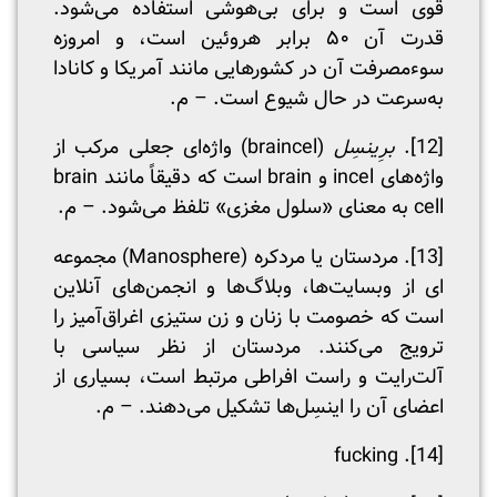
قوی است و برای بی‌هوشی استفاده می‌شود.
قدرت آن ۵۰ برابر هروئین است، و امروزه
سوءمصرفت آن در کشورهایی مانند آمریکا و کانادا
‌به‌سرعت در حال شیوع است. – م.
[12]
.
برِینسِل
(braincel) واژه‌ای جعلی مرکب از
واژه‌های incel و brain است که دقیقاً مانند brain
cell به معنای «سلول مغزی» تلفظ می‌شود. – م.
[13]
. مردستان یا مردکره (Manosphere) مجموعه
ای از وبسایت‌ها، وبلاگ‌ها و انجمن‌های آنلاین
است که خصومت با زنان و زن ستیزی اغراق‌آمیز را
ترویج می‌کنند. مردستان از نظر سیاسی با
‌‌آلت‌رایت و راست افراطی مرتبط ‌است، بسیاری از
اعضای آن را اینسِل‌ها تشکیل می‌دهند. – م.
. fucking
[14]