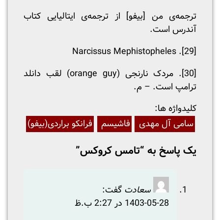
ترجمه‌ی من [بیفو] از ترجمه‌ی ایتالیایی کتاب
آندرس است.
. Narcissus Mephistopheles
[29]
[30]
. مردک نارنجی (orange guy) لقب دانلد
ترامپ است. – م.
:کلیدواژه ها
سامی آل مهدی
فاشیسم
فرانکو براردی(بیفو)
یک پاسخ به “تامس کروکس”
سعادت
گفت:
1403-05-28 در 2:27 ب.ظ