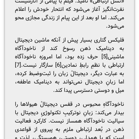
«نسل ارتباطی» نامید. فیلم با پیامی از آنارشیست
نفرت‌انگیز آغاز می‌شود که انتحار خودش را اعلام
می‌کند. اما او بعد از این پیام از زندگی مجازی محو
می‌شود.
فلیکس گتاری بسیار پیش از آنکه ماشین دیجیتال
به دینامیک ذهن رسوخ کند از ناخودآگاه
ماشینی
[5]
حرف زده بود، اما امروزه ناخودآگاه
ارتباطی با نظمِ رابطِ نمادین
[6]
سازگار نیست.
[7]
به عبارت دیگر، دیجیتالْ زبان را ثبت‌وضبط کرده،
اما زبانِ دیجیتال نمی‌تواند به دینامیک عاطفه،
میل و دوستی دسترسی پیدا کند.
ناخودآگاهِ محبوس در قفس دیجیتالْ هیولاها را
بیدار می‌کند: زبانِ نوترکیبِ تکنولوژیِ دیجیتال با
سیالیت ناخودآگاه همساز نیست. کارکرد فعالیت
ذهن در بُعد ارتباطی ملزم به پیروی از قواعدی
است که با همدلی، دوستی، همبستگی، لذت و