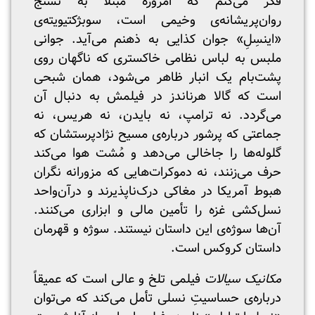
فکر می‌کنم که امروزه مبتلا به تشنج
روان‌پریشانه‌ی وخیمی است، سوبژکتیویته‌ی
«اینسِلِ» جوان کذایی به ذهنم می‌آید. جوانی
ملبس به لباس نظامی خاکستری که ناگهان روی
پشت‌بام یک انبار ظاهر می‌شود، همان شبحی
است که گالا هرناندز در فیلمش به دنبال آن
می‌گردد. نه ترامپ، نه بایدن، نه هریس، نه
جماعتی که پرشور درباره‌ی مسیح نژادپرستشان که
گلوله‌ها را جاخالی می‌دهد و مُشت هوا می‌کند
حرف می‌زنند، نه دموکرات‌هایی که مزورانه نگران
هبوط آمریکا در مغاکی درک‌ناپذیرند و درآن‌واحد
نسل‌کشی غزه را تأمین مالی و ابزاری می‌کنند.
آن‌ها سوژه‌ی این داستان نیستند. سوژه و قهرمان
داستان کروکس است.
مکانیک سیالات
فیلمی تلخ و عالی است که عمیقاً
درباره‌ی حساسیتِ نسلی تأمل می‌کند که می‌توان