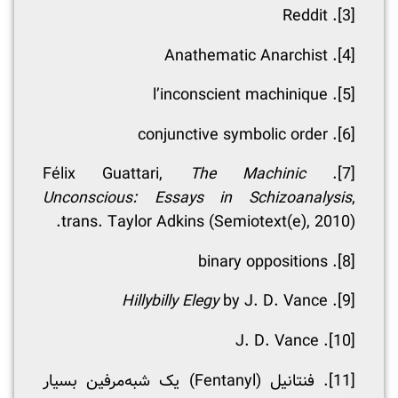
. Reddit
[3]
. Anathematic Anarchist
[4]
. l’inconscient machinique
[5]
. conjunctive symbolic order
[6]
The Machinic
. Félix Guattari,
[7]
Unconscious: Essays in Schizoanalysis
,
trans. Taylor Adkins (Semiotext(e), 2010).
. binary oppositions
[8]
Hillybilly Elegy
by J. D. Vance
.
[9]
. J. D. Vance
[10]
[11]
. فنتانیل (Fentanyl) یک شبه‌مرفین بسیار