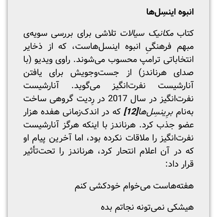
انبوه اینسِل‌ها
کتاب
مکانیک سیالات
تلاشی برای بررسی سویه‌ی
مبهم فرهنگیِ انبوه اینسل‌هاست، که از ذخایر
انتخاباتی ترامپ محسوب می‌شوند. راوی ویدیو (با
صدای هرناندز) از جست‌وجویش برای یافتن
آنارشیست نفرت‌انگیز می‌گوید. آنارشیست
نفرت‌انگیز در سال 2017 در رِدیت گروهی ساخت
به‌نام
برِینسِل‌ها
[12]
که در اندک‌زمانی هفده هزار
عضو جذب کرد. هرناندز با اینکه هرگز آنارشیست
نفرت‌انگیز را ملاقات نکرده بود، اما آخرین پیام او
که در آن اعلام انتحار کرد، هرناندز را تحت‌تأثیر
قرار داد:
هفته‌هاست می‌خوام خودکشی کنم
هیشکی نمی‌تونه نجاتم بده