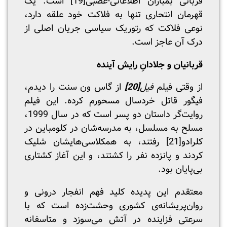
قربانی بمباران اطلاعاتی-عصبی
[19]
است. یک
قهرمان انتحاری تنها به فلاکت خود علقه دارد،
نوعی فلاکت که رتوریک سیاسی جریان اصلی از
درک آن عاجز است.
قربانیان و جلادانِ رایش آینده
از وقتی فیلم
فیل
[20]
از گاس ون سنت را دیدم،
فیگور قاتل خردسال مسحورم کرده. این فیلم
روایت‌گر داستان دو پسر است که در سال 1999،
مسلح به مسلسل، به مدرسه‌شان در کلومباین در
کلرادو
[21]
رفتند، به همکلاسی‌هایشان شلیک
کردند و پانزده نفر را کشتند، و این آغاز کشتاری
بی‌پایان بود.
معتقدم این پدیده کلید فهم انفجار درونی و
روان‌پریشانه‌ی کشوری وحشت‌زده است که با
سرعتی فزاینده در آتش می‌سوزد و متاسفانه