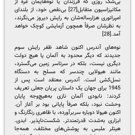
بی‌شک روزی که فرزندان یا نوه‌هایمان غره از
مکانیزاسیون متقابل
[27]
بی‌نقص خود، از بلندای
امپراتوری هزارساله‌شان به رایش دیروز می‌نگرند،
به نظرشان صرفاً همچون آزمایشی کوچک خواهد
آمد.
[28]
نوه‌های آندرس اکنون شاهد ظفر رایش سوم
جدیدند که دیگر محدود به آلمان یا هیچ دولت
دیگری نیست، بلکه در سرتاسر زمین می‌گسترد،
مانند هیولایی چندسر که مسلح به دستگاه
نسل‌کشی است. آندرس معتقد است پس از
1945 برای جهان یک داستان پریان جعلی تعریف
کردند: نابودی آلمان نازی به‌هیچ‌وجه پایان
وحشت نبود، بلکه صرفاً پایانی بود بر آغاز آن.
اکنون هیولا دوباره سربرآورده، با ظاهری رنگارنگ و
ابزاری به‌شدت قدرتمندتر. شکست‌ناپذیر. ابدی.
هیتلر ملبس به پوشش‌های مختلف، همه‌جا