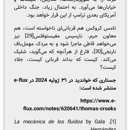
خیابان‌ها می‌آورد. به احتمال زیاد، جنگ داخلی
آمریکای بعدیِ ترامپ از این قرار خواهد بود.
تامس کروکس هم قربانی‌ای ناخواسته است، هم
معاون جرم. نارسیس مفیستوفلس
[29]
نیز
می‌خواهد قاطی ماجرا شود و به مردک مهمل‌باف
نارنجی
[30]
، فارغ از هرآنچه که می‌گوید، شلیک
می‌کند. کیست که بداند قربانی کیست، جلاد
کیست؟
جستاری که خواندید در ۳۱ ژوئیه 2024 در
e-flux
منتشر شده است:
https://www.e-
flux.com/notes/620641/thomas-crooks
La mecánica de los fluidos
by Gala
.
[1]
Hernández