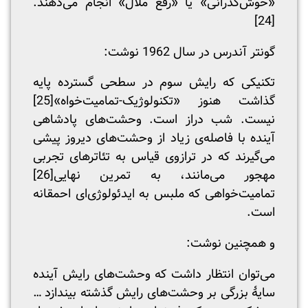
«خوش‌گذرانی» یا «رفع ملال» انجام می‌دهند.
[24]
گونتر آندرس در سال 1962 نوشت:
تکنیکی که رایش سوم در سطحی گسترده پایه
گذاشت هنوز «تکنولوژیک-تمامیت‌خواه»
[25]
نیست. شب دراز است. وحشت‌های پادشاهی
آینده با فاصله‌ی زیاد از وحشت‌های دیروز پیشی
می‌گیرند که در ترازوی قیاس به تئاترهای تجربی
مهجور می‌مانند، به تمرین نهایی
[26]
تمامیت‌خواهی که ملبس به ایدئولوژی‌ای احمقانه
است.
و همچنین نوشت:
می‌توان انتظار داشت که وحشت‌‌های رایش آینده
سایۀ بزرگی بر وحشت‌های رایش گذشته بیندازد …