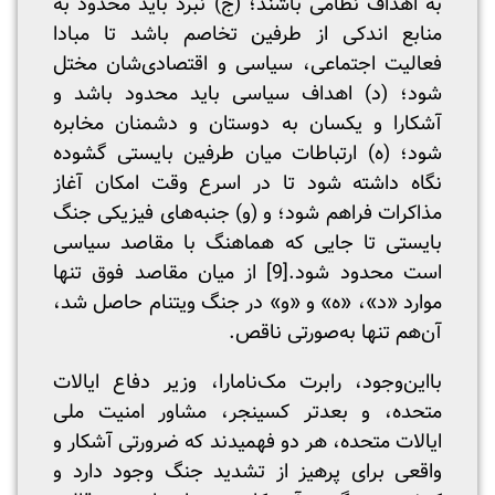
به اهداف نظامی باشند؛ (ج) نبرد باید محدود به
منابع اندکی از طرفین تخاصم باشد تا مبادا
فعالیت اجتماعی، سیاسی و اقتصادی‌شان مختل
شود؛ (د) اهداف سیاسی باید محدود باشد و
آشکارا و یکسان به دوستان و دشمنان مخابره
شود؛ (ه) ارتباطات میان طرفین بایستی گشوده
نگاه داشته شود تا در اسرع وقت امکان آغاز
مذاکرات فراهم شود؛ و (و) جنبه‌های فیزیکی جنگ
بایستی تا جایی که هماهنگ با مقاصد سیاسی
است محدود شود.
[9]
از میان مقاصد فوق تنها
موارد «د»، «ه» و «و» در جنگ ویتنام حاصل شد،
آن‌هم تنها به‌صورتی ناقص.
بااین‌وجود، رابرت مک‌نامارا، وزیر دفاع ایالات
متحده، و بعدتر کسینجر، مشاور امنیت ملی
ایالات متحده، هر دو فهمیدند که ضرورتی آشکار و
واقعی برای پرهیز از تشدید جنگ وجود دارد و