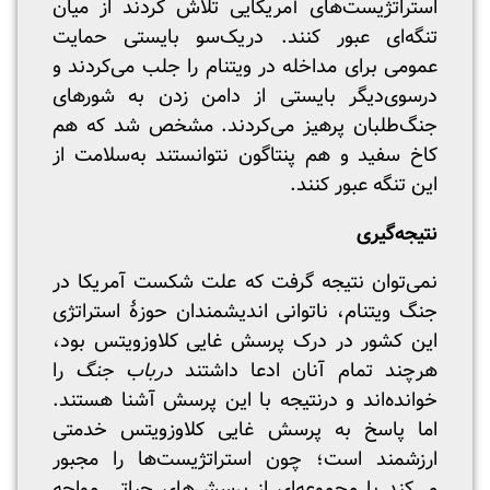
استراتژیست‌های آمریکایی تلاش کردند از میان
تنگه‌ای عبور کنند. دریک‌سو بایستی حمایت
عمومی برای مداخله در ویتنام را جلب می‌کردند و
درسوی‌دیگر بایستی از دامن زدن به شورهای
جنگ‌طلبان پرهیز می‌کردند. مشخص شد که هم
کاخ سفید و هم پنتاگون نتوانستند به‌سلامت از
این تنگه عبور کنند.
نتیجه‌گیری
نمی‌توان نتیجه گرفت که علت شکست آمریکا در
جنگ ویتنام، ناتوانی اندیشمندان حوزۀ استراتژی
این کشور در درک پرسش غایی کلاوزویتس بود،
هرچند تمام آنان ادعا داشتند
درباب جنگ
را
خوانده‌اند و درنتیجه با این پرسش آشنا هستند.
اما پاسخ به پرسش غایی کلاوزویتس خدمتی
ارزشمند است؛ چون استراتژیست‌ها را مجبور
می‌کند با مجموعه‌ای از پرسش‌های حیاتی مواجه