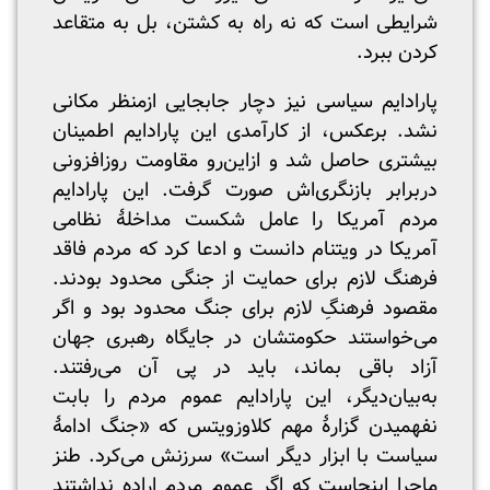
شرایطی است که نه راه به کشتن، بل به متقاعد
کردن ببرد.
پارادایم سیاسی نیز دچار جابجایی ازمنظر مکانی
نشد. برعکس، از کارآمدی این پارادایم اطمینان
بیشتری حاصل شد و ازاین‌رو مقاومت روزافزونی
دربرابر بازنگری‌اش صورت گرفت. این پارادایم
مردم آمریکا را عامل شکست مداخلۀ نظامی
آمریکا در ویتنام دانست و ادعا کرد که مردم فاقد
فرهنگ لازم برای حمایت از جنگی محدود بودند.
مقصود فرهنگِ لازم‌ برای جنگ محدود بود و اگر
می‌خواستند حکومتشان در جایگاه رهبری جهان
آزاد باقی بماند، باید در پی آن می‌رفتند.
به‌بیان‌دیگر، این پارادایم عموم مردم را بابت
نفهمیدن گزارۀ مهم کلاوزویتس که «جنگ ادامۀ
سیاست با ابزار دیگر است» سرزنش می‌کرد. طنز
ماجرا اینجاست که اگر عموم مردم اراده نداشتند