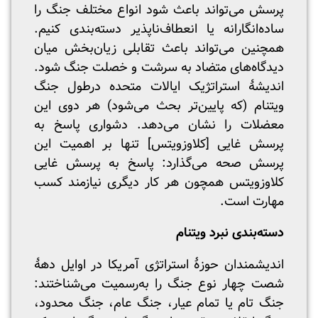
پرسش می‌تواند باعث شود انواع مختلف جنگ را
ساده‌انگارانه یا انعطاف‌ناپذیر دسته‌بندی کنیم.
همچنین می‌تواند باعث تقابلی زیان‌بخش میان
دیدگاه‌های متضاد به سرشت و خصلت جنگ شود.
اندیشۀ استراتژیک ایالات متحده درطول جنگ
ویتنام (که پایین‌تر بحث می‌شود) هر دوی این
معضلات را نشان می‌دهد. دشواری پاسخ به
پرسش غایی [کلاوزویتس] تنها بر اهمیت این
پرسش صحه می‌گذارد: پاسخ به پرسش غایی
کلاوزویتس همچون هر کار دیگری نیازمند کسب
مهارت است.
دسته‌بندی نبرد ویتنام
اندیشمندان حوزۀ استراتژی آمریکا در اوایل دهۀ
شصت چهار نوع جنگ را به‌رسمیت می‌شناختند:
جنگ تام یا تمام عیار، جنگ عام، جنگ محدود،