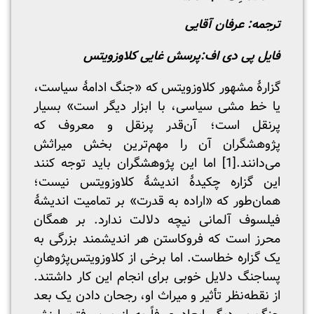
ترجمه: عرفان آقایی
فایل پی دی اف:
پرسش غایی کلاوزویتس
گزارۀ مشهور کلاوزویتس که «جنگ ادامۀ سیاست،
یا خط مشی سیاسی، با ابزار دیگر است» بسیار
پرنقل است؛ آن‌قدر پرنقل و معروف که
پژوهشگران آن را مهم‌ترین بخش میراثش
می‌دانند.
[1]
اما این پژوهشگران باید توجه کنند
این گزاره چکیدۀ اندیشۀ کلاوزویتس نیست؛
همان‌طور که «اراده به قدرت» بر تمامیت اندیشۀ
فیلسوف آلمانی نیچه دلالت ندارد. بر همگان
محرز است که فروکاستن هر اندیشمند بزرگی به
یک گزاره خطاست. اما برخی از کلاوزویتس‌پژوهانِ
پساجنگ دلایل خوبی برای انجام این کار داشتند.
از نقطه‌نظر تأثیر و میراث او، رجحان دادن یک بعد