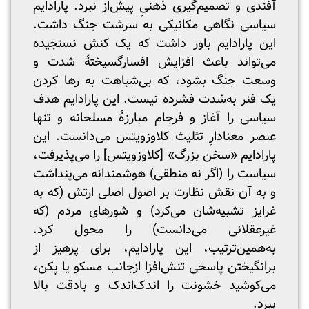
آفندی و تصمیم‌گیری ذهنیِ پیش‌از نبرد. پارادایم
سیاسی نگاهی مکانیکی به سرشت جنگ داشت.
این پارادایم باور داشت که یک کنش نسنجیده
می‌تواند باعث افزایش افسارگسیختۀ شدت و
وسعت جنگ بشود، که بی‌شباهت به رها کردن
یک فنر به‌شدت ‌فشرده‌ نیست. این پارادایم هدف
سیاسی را آغاز و فرجام مبارزۀ مسلحانه و تنها
عنصر معنادارِ تثلیث کلاوزویتس می‌دانست. این
پارادایم «سخن بزرگ» [کلاوزویتس] را می‌پذیرفت،
سیاست را (اگر نه منطقی) هوشمندانه می‌پنداشت
و به آن نقش نظارت بر اصول اصلی ارتش (که به
غرایز تشبیه‌شان می‌کرد) و شورهای مردم (که
غیرعقلانی می‌دانست) را محول کرد.
به‌همین‌ترتیب، این پارادایم، برای پرهیز از
برانگیختن پاسخی تنش‌افزا ازجانب مسکو یا پکن،
می‌کوشید خشونت را اندک‌اندک و بادقت بالا
ببرد.