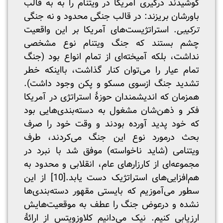
کوشیدند درگیری آمریکا در ویتنام را به به قالب
باورشان بریزند: در قالب جنگی محدود و نه جنگی
ترکیبی
. استراتژیست‌های آمریکا بر این واقعیت
چشم بستند که جنگ ویتنام نوع مشخصی
نداشت، بلکه آمیخته‌ای از تمام انواع بود (جنگ
تمام عیار را می‌توان کنار گذاشت، بااینکه خطر
تشدید جنگ ازسوی مسکو و پکن وجود داشت).
همزمان که اندیشمندان حوزۀ استراتژی در آمریکا
فکر و ذهن‌شان مشغول به دسته‌بندی‌هایی بود
که خود پدید آورده بودند و وقت خود را صرف
بحث درمورد نوع این جنگ می‌کردند، طرف
ویتنامی (شاید ناخواسته) موفق شد با نبرد در
مجموعه‌ای از کارزارهای عام، انقلابی و محدود به
هم‌افزایی‌های استراتژیک دست یابد.
[10]
از این‌
سطور می‌آموزیم که بایستی مقهور دسته‌بندی‌ها
نشده و درعوض جنگ را عطف به موقعیت‌هایش
ارزیابی کنیم. نیک می‌دانیم کلاوزویتس از ارائۀ