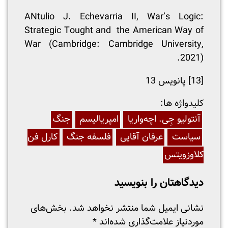
ANtulio J. Echevarria II, War’s Logic:
Strategic Tought and the American Way of
War (Cambridge: Cambridge University,
2021).
[13]
پانویس 13
:کلیدواژه ها
آنتولیو جِی. اچه‌واریا
امپریالیسم
جنگ
سیاست
عرفان آقایی
فلسفه جنگ
کارل فن
کلاوزویتس
دیدگاهتان را بنویسید
نشانی ایمیل شما منتشر نخواهد شد.
بخش‌های
موردنیاز علامت‌گذاری شده‌اند
*