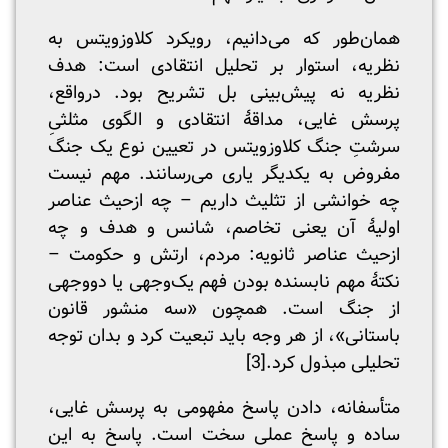
همان‌طور که می‌دانیم، رویکرد کلاوزویتس به
نظریه، استوار بر تحلیل انتقادی است: هدف
نظریه نه پیش‌بینی بل تشریح بود. درواقع،
پرسش غایی، مداقۀ انتقادی و الگوی مثلثیِ
سرشتِ جنگ کلاوزویتس در تعیین نوع یک جنگ
مفروض به یکدیگر یاری می‌رسانند. مهم نیست
چه خوانشی از تثلیث داریم – چه ازحیث عناصر
اولیۀ آن یعنی تخاصم، شانس و هدف و چه
ازحیث عناصر ثانویه: مردم، ارتش و حکومت –
نکتۀ مهم نابسنده بودن فهم یک‌وجهی یا دووجهی
از جنگ است. همچون «سه منشور قانون
باستانی»، از هر وجه باید تبعیت کرد و بدان توجه
تحلیلی مبذول کرد.
[3]
متأسفانه، دادن پاسخ مفهومی به پرسش غایی،
ساده و پاسخ عملی سخت است. پاسخ به این