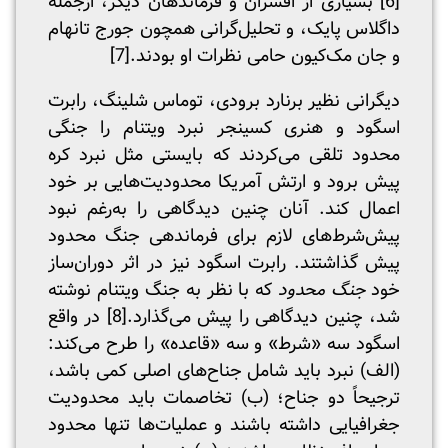
[6]
بسیاری از افسران و فرماندهان دیگر، ازجمله
داگلاس پایک، و تحلیل‌گرانی همچون جورج تانهام
و جان مک‌کیون حامی نظرات او بودند.
[7]
دیگرانی نظیر برنارد برودی، توماس شلینگ، رابرت
اسگود و هنری کسینجر نبرد ویتنام را جنگی
محدود تلقی می‌کردند که بایستی مثل نبرد کره
پیش برود و ارتش آمریکا محدودیت‌هایی بر خود
اعمال کند. آنان چنین دیدگاهی را به‌رغم نبود
پیش‌شرط‌های لازم برای فرماندهی جنگ محدود
پیش گذاشتند. رابرت اسگود نیز در اثر دوران‌ساز
خود
جنگ محدود
که با نظر به جنگ ویتنام نوشته
شد، چنین دیدگاهی را پیش می‌گذارد.
[8]
در واقع
اسگود سه «شرط» و سه «قاعده» را طرح می‌کند:
(الف) نبرد باید شامل جناح‌های اصلی کمی باشد،
ترجیحاً دو جناح؛ (ب) تخاصمات باید محدودیت
جغرافیایی داشته باشند و عملیات‌ها تنها محدود