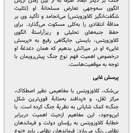
جنگ بر دیگر ابعاد صرفاً به از بین رفتن ارزش
الگوی سه‌وجهیِ تعارض مسلحانۀ او (تثلیث
شگفت‌انگیز کلاوزویتس) می‌انجامد و تأکید وی بر
مداقۀ انتقادی را به‌کلی مسکوت می‌گذارد. برای
حفظ جنبه‌های تحلیلی و ریزآراستۀ الگوی
کلاوزویتس، بایستی جایگاهی رفیع به «پرسش
غایی» او در میراثش بدهیم که همان دغدغۀ او
درخصوص اهمیت فهم نوع جنگ پیش‌رویمان‌ با
توجه به موقعیت‌هاست.
پرسش غایی
بی‌شک، کلاوزویتس با مفاهیمی نظیر اصطکاک،
مرکز ثقل، و «پدافند به‌مثابۀ قوی‌ترین شکل
جنگ» کمک شایانی به نظریۀ جنگ کرده است. با
این‌وجود، این مفاهیم ازحیث اهمیت دربرابر
خطابۀ کلاوزویتس به رؤسای دولت و فرماندهان
نظامی رنگ می‌بازد: فرماندهان نظامی باید «نوع