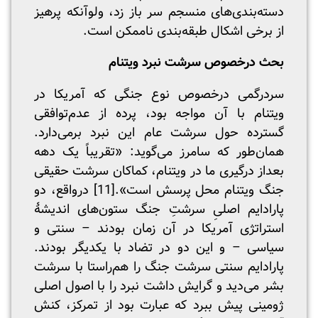
دسته‌بندی‌های منسجم سر باز زد، ولو‌آنکه پرهیز
از برخی اشکال طبقه‌بندی ناممکن است.
بحث درخصوص سرشت نبرد ویتنام
سردرگمی درخصوص نوع جنگی که آمریکا در
ویتنام با آن مواجه بود، پرده از عدم‌توافقی
گسترده حول سرشت عام این نبرد برمی‌دارد.
همان‌طور که سامرز می‌گوید: «تقریباً یک دهه
بعداز درگیری ما در ویتنام، کماکان سرشت حقیقی
جنگ ویتنام محل پرسش است».
[11]
درواقع، دو
پارادایم اصلیِ سرشتِ جنگ ستون‌های اندیشۀ
استراتژی آمریکا در آن زمان بودند – سنتی و
سیاسی – و این دو در تضاد با یکدیگر بودند.
پارادایم سنتی سرشت جنگ را هم‌راستا با سرشت
بشر می‌دید و گرایش داشت نبرد را با اصول اصلی
ژومینی پیش ببرد که عبارت بود از تمرکز، کنش