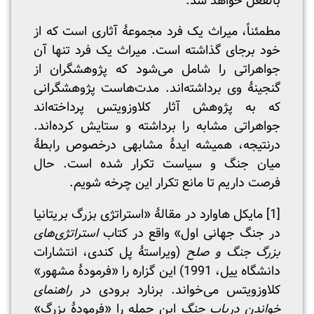
بالفعل خواهد شد.
مطمئناً، میراث یک فرد مجموعۀ آثاری است که از
خود برجای گذاشته است. میراث یک فرد تنها آن
جواهراتی را شامل می‌شود که پژوهشگران از
گنجینۀ وی برداشته‌اند. مدت‌هاست پژوهشگرانی
که به پژوهش آثار کلاوزویتس پرداخته‌اند
جواهراتی مشابه را برداشته و ستایش کرده‌اند.
درنتیجه، همیشه ایدۀ مشابهی درخصوص رابطۀ
میان جنگ و سیاست تکرار شده است. حال
فرصت داریم تا مانع تکرار این چرخه شویم.
[1]
مایکل هاوارد در مقالۀ «استراتژی بزرگ بریتانیا
در جنگ جهانی اول» واقع در کتاب
استراتژی‌های
بزرگ جنگ و صلح
(ویراستۀ پل کندی، انتشارات
دانشگاه ییل، 1991) این گزاره را «فرمودۀ مشهور»
کلاوزویتس می‌خواند. برنارد برودی در
راهنمای
خواندن درباب
جنگ
این جمله را «فرمودۀ بزرگ»