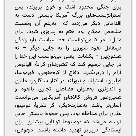
برای جنگی محدود اشک و خون بریزند، پس
استراتژیست‌های بزرگ آمریکا بایستی دست به
اقداماتی دیگر می‌زدند که به‌رغم آن وضعیت
مشخص ممکن بود ختم به پیروزی شود. برای
مثال، آمریکا می‌توانست خط سیاست بازدارندگی
درمقابل نفوذ شوروی را به جایی دیگر – نه
هندوچین – بکشاند. یعنی می‌توانست این خط را
در جایی ترسیم کند که کشورهای کرانۀ اقیانوس
آرام را دربربگیرد. دفاع از کره‌جنوبی، فورموسا،
فیلیپن، استرالیا و نیوزلند در کنار سنگاپور، مالزی
و اندونزی به‌عنوان فضاهای تجاری بالقوه و
همین‌طور فروش کالاهای آمریکایی می‌توانست
آسان‌تر باشد. به‌عبارت‌دیگر، اگر نظریۀ دومینو،
عذری برای مداخله بود، پس خطوط بایستی جایی
ترسیم می‌شد که دومینوها توانایی بیشتری برای
ایستادگی دربرابر تهدید داشته باشند. درعوض،