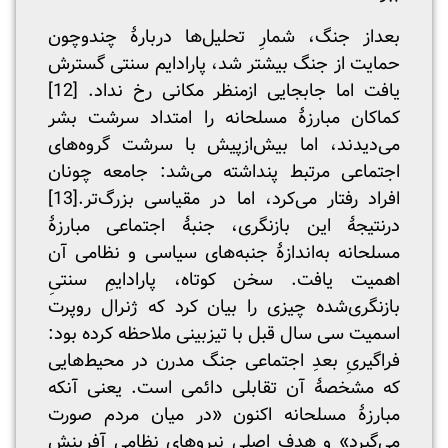
بعداز جنگ، شمارِ تحلیل‌ها دربارۀ چند‌و‌چون
حمایت از جنگ بیشتر شد، پارادایم سنتی گسترش
یافت اما جابجایی ازمنظر مکانی رخ نداد.
[12]
کماکان مبارزۀ مسلحانه را امتداد سرشت بشر
می‌دیدند، اما بیش‌ازپیش با سرشت گروه‌های
اجتماعی مرتبط پنداشته می‌شد: جامعه چونان
افراد رفتار می‌کرد، اما در مقیاسی بزرگ‌تر.
[13]
درنتیجۀ این بازنگری، جنبۀ اجتماعی مبارزۀ
مسلحانه به‌اندازۀ جنبه‌های سیاسی و نظامی آن
اهمیت یافت. سخن کوتاه، پارادایمِ سنتی‌ِ
بازنگری‌شده چیزی را بیان کرد که ژنرال روپرت
اسمیت سی سال قبل با تیزبینی ملاحظه کرده بود:
فراگیریِ بعدِ اجتماعی جنگ مدرن در محیط‌هایی
که مشخصۀ آن تقابلی دائمی است. یعنی آنکه
مبارزۀ مسلحانه اکنون «در میان مردم صورت
می‌گیرد» و هدف اصلی نیروهای نظامی آفرینش