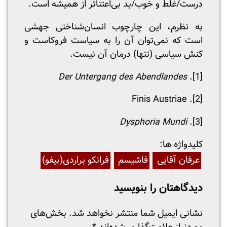
درست/غلط و خوب/بد بی‌اعتناتر از همیشه است.
به نظرم، این چارچوب انسان‌شناختی جهشی
است که نمی‌توان آن را به سیاست فروکاست و
کنش سیاسی (تنها) درمان آن نیست.
Der Untergang des Abendlandes
.
[1]
. Finis Austriae
[2]
Dysphoria Mundi
.
[3]
:کلیدواژه ها
عرفان آقایی
فاشیسم
فرانکو براردی(بیفو)
دیدگاهتان را بنویسید
نشانی ایمیل شما منتشر نخواهد شد.
بخش‌های