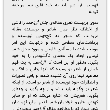
فهمیدن آن هم باید به خود آقای نیما مراجعه
کرد.»
علوی
بن‌بست نظری مقاله‌‌ی
جلال آل‌احمد
را ناشی
از اختلاف نظر میان شاعر و نویسنده مقاله
می‌داند، که منجر به کج‌فهمی نویسنده و
برداشت‌های سطحی شده و درنهایت این امر
موجب شده تا مسأله‌ی غامض و مورد جدل شعر
نیمایی ابعاد یک معمای ناگشودنی را به خود
بگیرد. منظور او این است که
آل‌احمد
به یک فهم
خیالی از شعر نو رسیده که تنها ردایی از افکار و
مفاهیم نیما روی آن کشیده شده، و باقی تصورات
و انتظارات خود نویسنده از شعر نو است. از اینکه
شعر نو چگونه باید باشد و از چه بگوید و چه‌طور
بگوید. هم‌چنان که اشاره می‌کند که او -و سایر
کهنه‌پرستان و طرفداران شعر قدیم- برای فهم زبان
شعر نیما، که با مطالعه مقاله
آل‌احمد
پیچیده‌تر از