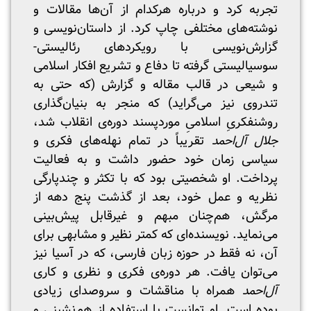
تجربه کرد و درباره هرکدام از آن‌ها مقالات و
نوشته‌های مختلفی چاپ کرد. از داستان‌نویسی و
گزارش‌نویسی با رویکردهای رئالیستی-
سوسیالیستی گرفته تا دفاع و تشریع افکار اسلامی
و شیعی در قالب مقاله و گزارش (که حتی به
تندروی نیز می‌گراید) که منجر به بنیان‌گذاری
روشنفکریِ اسلامیِ موردپسند دوره‌ی انقلاب شد،
جلال آل‌احمد
تقریباً در تمام نهله‌های فکری و
سیاسی زمان خود حضور داشت و به فعالیت
پرداخت. او شخصیتی بود که با تکثر و چندپارگی
نظریه و عمل خود، بعد از گذشت پنج دهه از
مرگش، هم‌چنان مبهم و غیرقابل پیش‌بینی
می‌نماید. نویسنده‌ای که کمتر نظیر و مشابهی برای
آن، نه فقط در حوزه زبان فارسی، که در آسیا نیز
می‌توان یافت. هر دوره‌ی فکری و نظری و کاری
آل‌احمد
همراه با مناقشات و سروصدای زیادی
بوده است. او توانست با استفاده از هم‌نشینی و