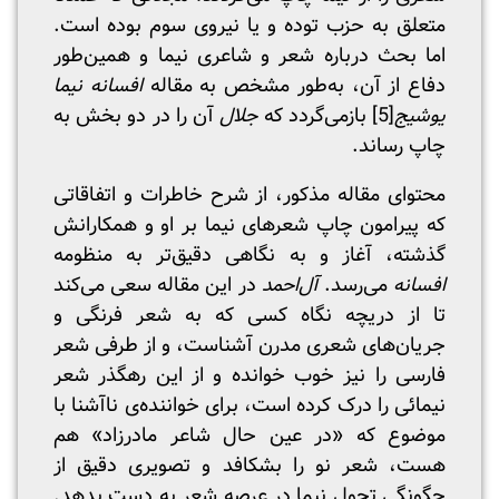
متعلق به حزب توده و یا نیروی سوم بوده است.
اما بحث درباره شعر و شاعری نیما و همین‌‌طور
دفاع از آن، به‌طور مشخص به مقاله
افسانه نیما
یوشیج
[5]
بازمی‌گردد که
جلال
آن را در دو بخش به
چاپ رساند.
محتوای مقاله مذکور، از شرح خاطرات و اتفاقاتی
که پیرامون چاپ شعرهای نیما بر او و همکارانش
گذشته، آغاز و به نگاهی دقیق‌تر به منظومه
افسانه
می‌رسد.
‌آل‌احمد
در این مقاله سعی می‌کند
تا از دریچه نگاه کسی که به شعر فرنگی و
جریان‌های شعری مدرن آشناست، و از طرفی شعر
فارسی را نیز خوب خوانده و از این رهگذر شعر
نیمائی را درک کرده است، برای خواننده‌ی ناآشنا با
موضوع که «در عین حال شاعر مادرزاد» هم
هست، شعر نو را بشکافد و تصویری دقیق از
چگونگی تحول نیما در عرصه شعر به دست بدهد.