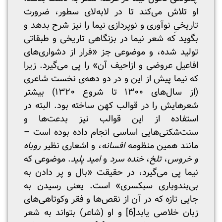
او تلاش می‌کند تا در لابه‌لای سطور، ضرورت
تاریخیِ نوآوری و نوپردازی نیما را نیز شرح بدهد و
بگوید که شعر نیما در بزنگاهی تاریخی و طبقاتی
تولید شده، و موضوعی جز «فرار از دشواری‌های
افاعیل عروضی و ازاحیف آن» را پی می‌گیرد. زیرا
که نیما پیش از این و در دو دهه‌ی نخست شاعری
(از سال‌های ۱۳۰۰ تا شروع ۱۳۲۰) بیشتر
شعرهایش را در قوالب کهن ساخته بود. البته در
استفاده از این قوالب نیز بدعت‌ها و
سنت‌شکنی‌هایی اساسی انجام داده بوده است –
مانند همین منظومه
افسانه
، و اشعاری نظیر
روباه
و خروس
،
تلخ
،
خنده سرد
و
امید پلید
. موضوعی که
نیما پی‌ می‌گیرد، در حقیقت «بال و پر دادن به
بی‌بندوباری سبکسری» است. یعنی رسیدن به
جایی تازه که در آن از نقص‌ها و فقر وکوتاهی‌های
زبان خلاصی یابد
[6]
و او (شاعر) بتواند به شعر