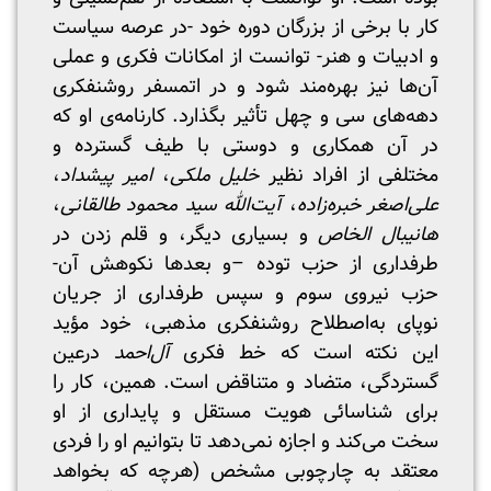
کار با برخی از بزرگان دوره خود -در عرصه سیاست
و ادبیات و هنر- توانست از امکانات فکری و عملی
آن‌ها نیز بهره‌مند شود و در اتمسفر روشنفکری
دهه‌های سی و چهل تأثیر بگذارد. کارنامه‌ی او که
در آن همکاری و دوستی با طیف گسترده و
مختلفی از افراد نظیر
خلیل ملکی
،
امیر پیشداد
،
علی‌اصغر خبره‌زاده
،
آیت‌الله سید محمود طالقانی
،
هانیبال الخاص
و بسیاری دیگر، و قلم زدن در
طرفداری از حزب توده –و بعدها نکوهش آن-
حزب نیروی سوم و سپس طرفداری از جریان
نوپای به‌اصطلاح روشنفکری مذهبی، خود مؤید
این نکته است که خط فکری
آل‌احمد
درعین
گستردگی، متضاد و متناقض است. همین، کار را
برای شناسائی هویت مستقل و پایداری از او
سخت می‌کند و اجازه نمی‌دهد تا بتوانیم او را فردی
معتقد به چارچوبی مشخص (هرچه که بخواهد