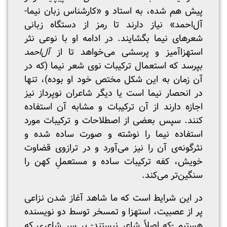
پیش هم شده، به استاد و «کارشناس زبان نیما-
آل‌احمد» نیاز دارند تا رمز از دستگاه زبانی
شعرهای نیما بگشایند. در ادامه او با نوعی نثر
استهزاآمیز و پرسشی می‌خواهد تا از
آل‌احمد
بپرسد که استعمال ترکیبات نوی شعر نیما (که در
آن زمان به این شکل مختص خود او بوده)، تنها
در انحصار نیما است یا دیگر شاعران نوپرداز نیز
اجازه دارند از آن ترکیبات و مشابه آن استفاده
کنند. سپس بعضی از اصطلاحات و ترکیبات مورد
استفاده نیما را نوشته و صورت ساده شده‌ و
نثرگونه‌ی آن را نیز می‌آورد و در ترازوی قضاوت
خویش، کفه ترکیبات ساده و مستعملِ کهن را
سنگین‌تر می‌کند.
در این شرایط است که ما شاهد آغاز شدن نزاعی
پر از عصبیت، استهزا و تمسخر توسط دو نویسنده‌
هستیم -که اصلاً شاعر نیستند- بر سر شاعری که