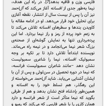
فارسی وزن و قافیه بدهد
[7]
. در راه این هدف،
نیما به‌طور جدی از
افسانه
آغاز می‌کند که
آل‌احمد
نیز آن را پس از بیست سال از انتشار، نقطه آغازی
برای تحلیل خود قرار می‌دهد. او در ادامه مقاله با
کاویدن بندها و سطرهای
افسانه
تلاش می‌کند تا
به زعم خود پرده از رمز و راز نیما بردارد. اما این
پرده‌برداری تنها به نمایش گوشه‌ای از صحنه‌ی
بزرگ شعر نیما می‌انجامد و در نیمه راه می‌ماند.
نویسنده ابتداعاً تلاش دارد تا بر تکیه بر وجه
سمبولیک
افسانه
، نیما را شاعری سمبولیست
نشان دهد –مانند شاعران سمبولیست فرانسه،
که نیما در دوره تحصیل در سن‌لوئی و پس از آن با
ایشان آشنایی می‌یابد. شاید
آل‌احمد
می‌خواسته از
این رهگذر، هم تسلط خود را به
افسانه
و
همین‌طور
پادشاه فتح
نشان بدهد و هم از طرفی
بگوید که نیما متأثر است از شعر فرانسه و دارد
همان‌ کاری را با شعر فارسی که می‌کند که رمبو و