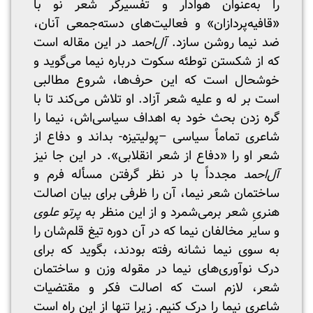
را به‌عنوان هوادار و تفسیرگر شعر نو با
«قافیه‌پردازان» و فعالیت‌های دسته‌‌جمعی آنان،
ضد نیما روشن سازد.
آل‌احمد
در این مقاله‌ است
که از شکستن توطئه سکوت درباره نیما می‌گوید و
خوشحال است که این حرف‌ها، شروع مطالبی
است بر له و علیه شعر آزاد. او تلاش می‌کند تا با
گره زدن بحث خود به اهداف سیاسی‌اش، نیما را
شاعری تماماً سیاسی –پولیتیزه- بداند و دفاع از
شعر او را «دفاع از شعر انقلابی». در این جا نیز
آل‌احمد
مجدداً با در نظر گرفتن مسأله فرم و
ساختمان شعر نیما، آن را ظرفی برای بیان اصالت
هنریِ شعر برمی‌شمرد و از این منظر به
پرتو علوی
و سایر مخالفان نیما که در آن دوره تیغ قلم‌شان را
به سوی نیما نشانه رفته بودند، بگوید که برای
درک نوآوری‌های نیما در مقوله وزن و ساختمان
شعر، لازم است که اصالت فکر و مقتضیات
شاعریِ نیما را درک کنیم. زیرا تنها از این راه است