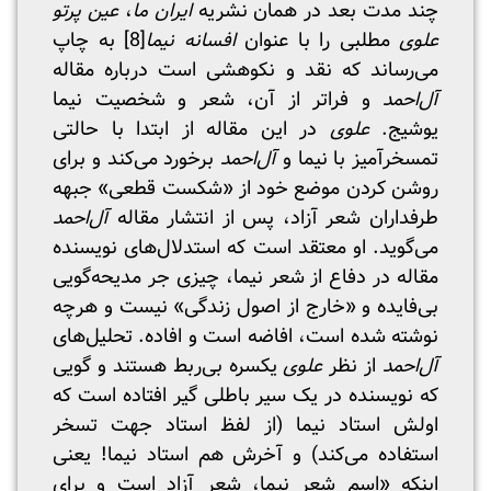
چند مدت بعد در همان نشریه
ایران ما
،
عین پرتو
علوی
مطلبی را با عنوان
افسانه‌ نیما
[8]
به چاپ
می‌رساند که نقد و نکوهشی است درباره مقاله
آل‌احمد
و فراتر از آن، شعر و شخصیت نیما
یوشیج.
علوی
در این مقاله از ابتدا با حالتی
تمسخرآمیز با نیما و
آل‌احمد
برخورد می‌کند و برای
روشن کردن موضع خود از «شکست قطعی» جبهه
طرفداران شعر آزاد، پس از انتشار مقاله
آل‌احمد
می‌گوید. او معتقد است که استدلال‌های نویسنده
مقاله در دفاع از شعر نیما، چیزی جر مدیحه‌گویی
بی‌فایده و «خارج از اصول زندگی» نیست و هرچه
نوشته شده است، افاضه است و افاده. تحلیل‌های
آل‌احمد
از نظر
علوی
یکسره بی‌ربط هستند و گویی
که نویسنده در یک سیر باطلی گیر افتاده است که
اولش استاد نیما (از لفظ استاد جهت تسخر
استفاده می‌کند) و آخرش هم استاد نیما! یعنی
اینکه «اسم شعر نیما، شعر آزاد است و برای