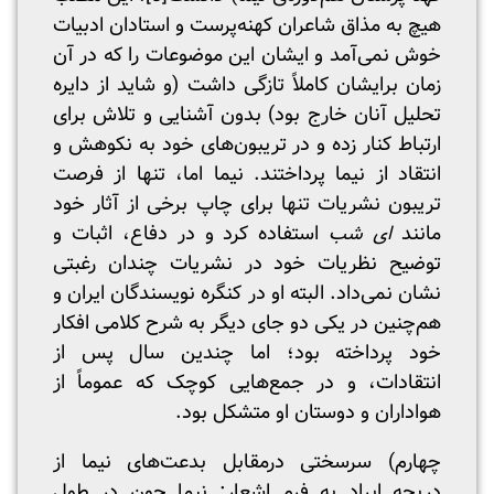
هیچ به مذاق شاعران کهنه‌پرست و استادان ادبیات
خوش نمی‌آمد و ایشان این موضوعات را که در آن
زمان برایشان کاملاً تازگی داشت (و شاید از دایره
تحلیل آنان خارج بود) بدون آشنایی و تلاش برای
ارتباط کنار زده و در تریبون‌های خود به نکوهش و
انتقاد از نیما پرداختند. نیما اما، تنها از فرصت
تریبون نشریات تنها برای چاپ برخی از آثار خود
مانند
ای شب
استفاده کرد و در دفاع، اثبات و
توضیح نظریات خود در نشریات چندان رغبتی
نشان نمی‌داد. البته او در کنگره نویسندگان ایران و
هم‌چنین در یکی دو جای دیگر به شرح کلامی افکار
خود پرداخته بود؛ اما چندین سال پس از
انتقادات، و در جمع‌هایی کوچک که عموماً از
هواداران و دوستان او متشکل بود.
چهارم) سرسختی درمقابل بدعت‌های نیما از
دریچه ایراد به فرم اشعار: نیما چون در طول