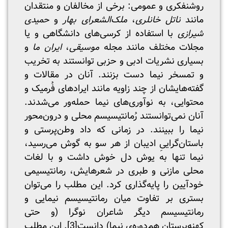
روشنفکری و عمومی: برخی از مخالفان و منتقدان
مانند
ناتل خانلری
،
ملک‌الشعرای بهار
و
حمیدی
شیرازی
با استفاده از کرسی‌های دانشگاهی و یا
مجلات مختلف مانند مجله
موسیقی
،
ایران ما
و
بسیاری نشریات ادبی و حزبی توانستند به تخریب
و تمسخر نیما دست بزنند. آنان در مقالات و
گفته‌هایشان از چند زاویه مانند ایرادهای فُرمیک و
محتوایی، به نوآوری‌های نیما حمله‌ور می‌شدند.
آنان نمی‌توانستند رُمانتیسیسم محلی و درون‌محور
نیما را ببینند. در زمانی که داد وطن‌پرستی و
باستان‌گراییِ ادیبان از هر سو به گوش می‌رسید،
نیما تنها به یوش دل ‌خوش داشت و با لغات
محلی مازنی و طبری در شعرهایش، رمانتیسیمی
خودآیین را پایه‌گذاری کرد. این مطلب را می‌توان
بستری بر تفاوت میان رمانتیسیسم نیمایی و
رمانتیسیسم دیگر شاعران نوگرا (و حتی
کهنه‌پرستان هم‌دوره‌ی نیما) دانست
[3]
. این مطلب