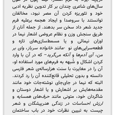
سال‌های شاعری چندان بر کار تدوین نظریه ادبی
خود و تئوریزه کردن آن مصر نبود، مخالفان
توانستند با سروصدا و ایجاد هجمه برعلیه فرم
جدید شعر داد سخن سر بدهند. از جمله آنان از
طریق سنجش وزن و نظام عروضی اشعار نیما در
اوزان نیمائی و یا مسمط‌سازی‌های تازه و
قطعه‌سرایی‌های نو -مانند
خانواده سرباز
،
وای بر
من
،
آی آدم‌ها
و
آنکه می‌گرید
– که در آن با وارد
کردن اشکال و شُبهه به فرم‌های مورد استفاده او،
آن را در مغایرت با سنت‌ هزارساله‌ی شعر فارسی
دانسته و بدون تحلیلی قانع‌کننده آن را رد کردند.
البته که نیما در جای‌جای نوشته‌جات خود مانند
مقدمه‌هایش بر اشعارش و یا اشعار دوستان و
شاگردان خود، متونی مانند
حرف‌های همسایه
و
ارزش احساسات در زندگی هنرپیشگان
و
شعر
چیست
به تبیین نظرات خود در باب ساختمان