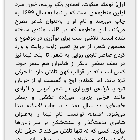
اول) توطئه سکوت.
قصه‌ی رنگِ ‌پریده، خون سرد
اولین منظومه‌ای است که از نیما به سال 1299 به‌
چاپ می‌رسد و نام او را به‌عنوان شاعر مطرح
می‌کند. این منظومه که در قالب مثنوی ساخته
شده است، تلاشی است برای نوآوری در موضوع و
مضمون شعر، از طریق تغییر زاویه روایت و وارد
کردن عناصر تازه‌ی روایی به شعر. تا اینجا نیما نیز
در صف بعضی دیگر از شاعران هم‌ عصر خود،
کسی است که در قوالب کهن تلاش دارد تا حرفی
تازه بزند. اما نقطه‌ی اوج و گسست او از جریان
تازه‌ پا گرفته‌ی نوپردازی در شعر فارسی و افرادی
مانند
فرخی یزدی
،
میرزاده عشقی
و
جعفر
خامنه‌ای
، دو سال بعد و با چاپ
افسانه
پیدا
می‌شود.
افسانه
توانست نام نیما را به‌عنوان
شاعری بدعت‌گذار و سنت‌شکن بر سر زبان‌ها
بیاورد. کسی که نه تنها تلاش می‌کند تا حرفی تازه
بگوید، بلکه می‌خواهد تا این حرف تازه را در