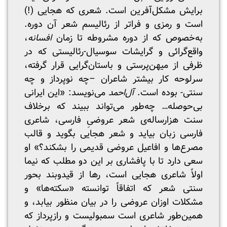
برایش مشکل‌آفرین است. شعری که هجایی (!)
است و رمزی و فراتر از رئالیسم شعر آن دوره.
به‌خصوص که از دوره مشروطه تا زمان
افسانه
،
واقع‌گرائی و گرایشات سوسیال-رئالیستی که در
ظرفی از میهن‌پرستی و باستان‌گرایی قرار گرفته،
سرلوحه کار بیشتر شاعران –چه نوپرداز و چه
سنتی- بوده است.
آل‌احمد
می‌نویسد: «این ایرانی
بی‌حوصله… چه‌طور می‌تواند ببیند که برخلاف
سنت هزارساله‌ی شعر عروضیِ فارسی، شاعری
فارسی زبان بیاید و شعر هجایی بگوید و قالب
مصرع‌ها و افاعیل عروضی قدیمی را بشکند؟» او
سعی دارد تا با پافشاری بر این دو مطلب که نیما
اولاً شاعری هجایی است، رها از قیدوبند بحور
سنتی شعر که اتفاقاً توانسته «سکته‌ها» و
مشکلات اوزان عروضی را در بیان منظور بیابد، و
همین‌طور شاعری است سمبولیست و رازپرداز که