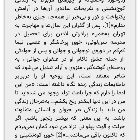
زدوخورد وحشیانه و چیزهای مربوط به زندگی
کوچ‌نشینی و تفریحات ساده‌ی آن‌ها در آرامش
یکنواخت و کور و بی‌خبر از همه‌جا، چیزی به‌خاطر
ندارم»
[1]
. پس از گذران این سال‌ها و مهاجرت به
تهران به‌همراه برادرش لادبن برای تحصیل در
مدرسه سن‌لوئی، خوی پرخاشگر و عصبی نیما
کم‌کم در دوره‌ی نوجوانی و جوانی و پس از حوادثی
-از جمله عشق ناکام او در عنفوان جوانی-، به
روحیه‌ای گوشه‌گیر، منزوی و آرام تبدیل می‌شود که
شاعر معتقد است، این روحیه او را دربرابر
ناملایمات زندگی زنده نگاه داشته است: «من این
ادعا را دارم که چرا باعث تولد وجود من شده‌اید تا
من در این دنیا اینقدر رنج بکشم… به‌هرحال زندگی
من باید با زندگی هر حیوان و انسانی متفاوت
باشد. به این معنی که بیشتر رنجور باشم. اگر
جرئت و قوت پهلوانی نژاد من نبود گمان نمی‌بردم
که تاکنون باقی می‌ماندم…»
[2]
خوی کوه‌نشینی و