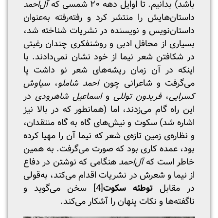
باشد) بدانیم. تا اوایل دهه ۲۰ شمسی که
آل‌احمد
داستان‌هایش را منتشر کرد و رفته‌رفته به‌عنوان
داستان‌نویس و نویسنده در نشریات شناخته‌ شد،
بسیاری از محافل ادبی و روشنفکری چندان رغبتی
در شکافتن شعر نیما از خود نشان نمی‌دادند. با
اینکه در آن زمان ریشه‌های شعر نو داشت پا
می‌گرفت و شاعرانی چون
احمد شاملو
،
سیاوش
کسرایی
،
فریدون توللی
و
اسماعیل شاهرودی
در
این راه گام می‌زدند، اما (همانطور که در بالا نیز
اشاره شد) سکوت و نیش‌های گاه به گاه منتقدان،
و نظاره‌ی زمین تازه‌ی شعر که نیما آن‌ را مهیا کرده
بود، عمده کاری بود که صورت می‌گرفت. به همین
خاطر است که
آل‌احمد
هنگامی که نوشتن در دفاع
از نیما و شعرش در نشریات اقدام می‌کند، به‌قولی
در مقابل ‌‌
توطئه سکوت
[4]
سخن می‌گوید و
ناگفته‌ها و نکات پنهان را آشکار می‌کند.