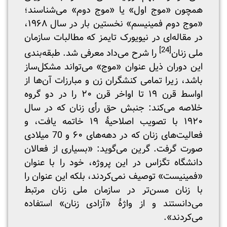
همچون «موج اول» یا «موج دوم» می‌شناسند؛
«موج دوم فمینیسم» نخستین بار در سال ۱۹۶۸،
در مقاله‌ای در نیویورک تایمز که مطالبات سازمان
[24]
ملی زنان
را شرح می‌داد معرفی شد. طبقه‌بندی
این دوران ذیل عنوان «موج» می‌تواند مشکل‌ساز
باشد، زیرا تمامی کنشگران زن و مبارزات آن‌ها از
اواسط قرن ۱۹ تا اواخر قرن ۲۰ را در دو گروه
خلاصه می‌کند: جنبش حق رأی زنان که در سال
۱۹۲۰ با تصویب اصلاحیۀ ۱۹ خاتمه یافت، و
فعالیت‌های زنان که در دهه‌های ۶۰ و 70 میلادی
صورت گرفت. گرین می‌گوید: «بسیاری از فعالان
دانشگاه تگزاس در این پروژه، خود را با عنوان
«فمینیست» توصیف نمی‌کردند، بلکه این عنوان را
با زنان مسن‌تر در سازمان ملی زنان مرتبط
می‌دانستند و از واژۀ «آزادی زنان» استفاده
می‌کردند».