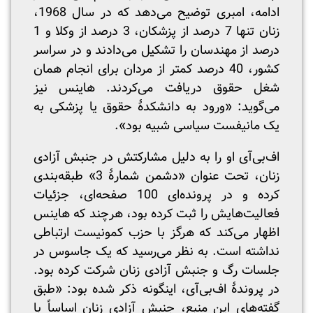
ادامه، امبری توضیح می‌دهد که در سال 1968،
زنان تنها 7 درصد از پزشکان، 3 درصد از وکلا و 1
درصد از مهندسان را تشکیل می‌دادند و در سراسر
کشور، 40 درصد کمتر از مردان برای انجام همان
شغل حقوق دریافت می‌کردند. هاینس نیز
می‌گوید: «ورود به دانشکدۀ حقوق یا پزشکی به
یک مانیفست سیاسی شبیه بود».
اف‌بی‌آی او را به دلیل مشارکتش در جنبش آزادی
زنان، تحت عنوان «دشمن شمارۀ 3» طبقه‌بندی
کرده و در پرونده‌ای 100 صفحه‌ای، جزئیات
فعالیت‌هایش را ثبت کرده بود، هرچند که هاینس
اظهار می‌کند که هرگز با حزب کمونیست ارتباطی
نداشته است. به نظر می‌رسید که یک جاسوس در
جلسات رگ و جنبش آزادی زنان شرکت کرده بود.
در پروندۀ اف‌بی‌آی، اینگونه ذکر شده بود: «طبق
گفته‌های این منبع، جنبش آزادی زنان اساساً با