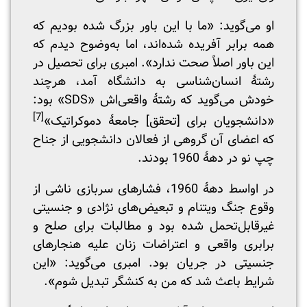
او می‌گوید: «ما با این باور بزرگ شده بودیم که
همه برابر آفریده شده‌اند، اما به‌وضوح دیدم که
این باور اصلاً صحت ندارد». امبری برای تحصیل در
رشتۀ انسان‌شناسی به دانشگاه آمد، هرچند
خودش می‌گوید که رشتۀ واقعی‌اش «SDS» بود:
[7]
«دانشجویان برای [تحقق] جامعۀ دموکراتیک»
که اعضای آن گروهی از فعالان دانشجویی از جناح
چپ نو در دهۀ 1960 بودند‌.
در اواسط دهۀ 1960، فشارهای سربازی ناشی از
وقوع جنگ ویتنام و تبعیض‌های نژادی و جنسیتی
غیرقابل‌تحمل شده بود و مطالبات برای صلح و
برابری واقعی و اعتراضات زنان علیه هنجارهای
جنسیتی در جریان بود. امبری می‌گوید: «این
شرایط باعث شد که من به کنشگر تبدیل شوم».