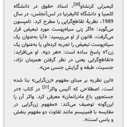
[30]
کیمبرلی کرنشاو
، استاد حقوق در دانشگاه
کلمبیا و دانشگاه کالیفرنیا در لس‌آنجلس، در سال
1989، نظریۀ تقاطع‌گرایی را مطرح کرد. تامپسون
می‌گوید: «اگر زنی سیاه‌پوست مورد تبعیض قرار
می‌گرفت، قانون از او می‌پرسید: «آیا به‌عنوان یک
سیاه‌پوست تبعیض را تجربه کرده‌ای یا به‌عنوان یک
زن؟» پاسخ ساده است: «هر دو». او می‌افزاید:
«تقاطع‌گرایی یعنی در نظر گرفتن همزمان نژاد،
جنسیت، طبقه و گرایش جنسی من».
«این نظریه بر مبنای مفهوم «زن‌گرایی» بنا شده
[31]
است، اصطلاحی که آلیس واکر
در کتاب «در
جستجوی باغ مادرانمان» معرفی کرد. واکر آن را
این‌گونه توصیف می‌کند: «مفهوم زن‌گرایی در
مقایسه با فمینیسم مانند تفاوت دو مفهوم بنفش
و یاسی است».