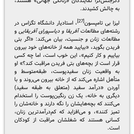
دگرجنس‌گرا نمایندگان «زنانگی جهانی» هستند،
به چالش کشیدند.
[27]
لیزا بی تامپسون
، استادیار دانشگاه تگزاس در
رشته‌های
مطالعات آفریقا و دیاسپورای آفریقایی
و
مطالعات زنان و جنسیت،
بیان می‌کند: «اگر بتی
فریدن بگوید، «بیایید همه از خانه‌های خود بیرون
بیاییم و کار کنیم»، این خوب است، اما چه کسی
قرار است از بچه‌های بتی فریدن مراقبت کند؟» او
به واقعیت زنان سفیدپوست، طبقه‌متوسط و
متأهل اشاره می‌کند که از خانه بیرون می‌روند و با
آوردن «درآمد سفید (متعلق به طبقه سفید)
دیگری به خانه، یک زن رنگین‌پوست را استخدام
می‌کنند که بچه‌هایشان را نگه دارند و خانه‌شان را
تمیز کنند»، و می‌افزاید که کم‌درآمدترین زنان،
کسانی هستند که شغلشان مراقبت از کودکان
است.