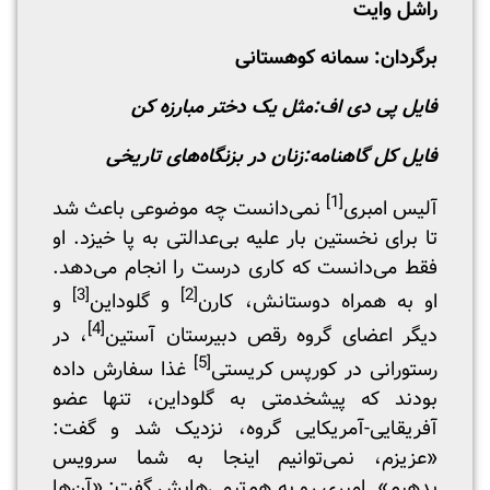
راشل وایت
برگردان: سمانه کوهستانی
فایل پی دی اف:
مثل یک دختر مبارزه کن
فایل کل گاهنامه:
زنان در بزنگاه‌های تاریخی
[1]
آلیس امبری
نمی‌دانست چه موضوعی باعث شد
تا برای نخستین بار علیه بی‌عدالتی به پا خیزد. او
فقط می‌دانست که کاری درست را انجام می‌دهد.
[3]
[2]
او به همراه دوستانش، کارن
و گلوداین
و
[4]
دیگر اعضای گروه رقص دبیرستان آستین
، در
[5]
رستورانی در کورپس کریستی
غذا سفارش داده
بودند که پیشخدمتی به گلوداین، تنها عضو
آفریقایی-آمریکایی گروه، نزدیک شد و گفت:
«عزیزم، نمی‌توانیم اینجا به شما سرویس
بدهیم». امبری رو به هم‌تیمی‌هایش گفت: «آن‌ها