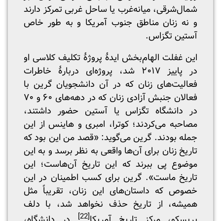
شمال‌شرقی، میانه‌غرب یا ساحل غربی تمرکز دارند
و نه زنان مناطق جنوب آمریکا و به طور خاص
آستین تگزاس.
این غفلت الهام‌بخش ایدۀ پروژۀ تکلیف کلاسی او
در پاییز ۲۰۱۷ شد، پروژه‌ای دربارۀ خاطرات
فعالیت‌های زنان که در آن دانشجویان گرین با
فعالان جنبش آزادی زنان که در دهه‌های ۶۰ و ۷۰
در دانشگاه تگزاس یا آستین حضور داشتند،
مصاحبه می‌کردند؛ کوترا، امبری و هاینس از این
جمله بودند. گرین می‌گوید: «قصد من این بود که
تاریخ زنان برای آن‌ها واقعی به نظر برسد و به این
موضوع پی ببرند که این تاریخ آن‌هاست؛ این
تاریخ ماست». گرین برای کسب اطمینان در این
خصوص که داستان‌های این زنان، تقریباً مثل
همیشه، از تاریخ حذف نخواهد شد، با دلف
[22]
بریسکو، مرکز تاریخ آمریکا
در دانشگاه،