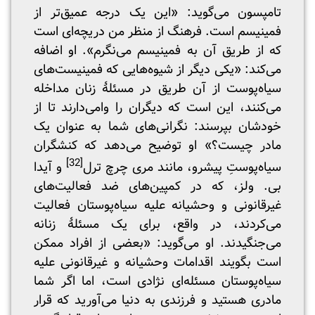
تامپسون می‌گوید: «این یک درجه عمیق‌تر از
فمینیسم است. فرهنگ از منظر من دریچه‌ای است
که از طریق آن به فمینیسم می‌نگرم». او اضافه
می‌کند: «یکی دیگر از شیوه‌هایی که فمینیست‌های
سیاه‌پوست از آن طریق در مسئلۀ زنان مداخله
می‌کنند، این است که دیگران را وامی‌دارند تا از
خودشان بپرسند: نگرانی‌های شما به عنوان یک
مادر چیست؟» او توضیح می‌دهد که کنشگران
[32]
سیاه‌پوستِ پیشرو، مانند مری چرچ ترل
و آیدا
بی. ولز، که در کمپین‌های ضد فعالیت‌های
غیرقانونی و وحشیانه علیه سیاه‌پوستان فعالیت
می‌کردند، در واقع، برای یک مسئلۀ زنانه
می‌جنگیدند. او می‌گوید: «بعضی از افراد ممکن
است بگویند اقدامات وحشیانه و غیرقانونی علیه
سیاه‌پوستان مسئله‌ای نژادی است، اما اگر شما
مادری هستید و فرزندی به دنیا می‌آورید که قرار