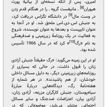
امبری، پس از آنکه نسخه‌ای از بیانیۀ پورت
[8]
هیوران
ـ مانیفست گروه ـ را در هنگام قدم زدن
[9]
در وست مال
در دانشگاه تگزاس دریافت کرد،
به جنبش اس.دی.اس ملحق شد. او در آنجا به
عنوان تایپیست و بعدها به عنوان نویسنده، شروع
به فعالیت در یک روزنامۀ زیرزمینی و ضدفرهنگی
[10]
به نام «رگ
» کرد که در سال 1966 تأسیس
شده بود.
او در این زمینه می‌گوید: «رگ حقیقتاً جنبش آزادی
زنان را قبول داشت، در حالی که بسیاری از
روزنامه‌های زیرزمینی دیگر، به دلیل مسائل داخلی
خودشان، از هم پاشیدند». در هر شماره از
هفته‌نامۀ رگ، دیدگاه‌هایی دربارۀ مبارزۀ
سیاه‌پوستان، جنبش کارگران مزرعه، آزادی زنان،
آزادی بیان، اعتراضات ضدجنگ و سایر مسائل
اجتماعی منتشر می‌شد، موضوعاتی که در