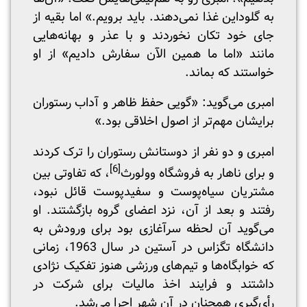
به گلوداین غذا نمی‌دهند. باید برویم.» اما بقیه از
جای خود تکان نخوردند و با عذر و بهانه‌هایی
مانند «اما ما همین الآن سفارش دادیم» از او
خواستند که بماند.
امبری می‌گوید: «گویی حفظ ظاهر و آداب رستوران
برایشان مهم‌تر از اصول اخلاقی بود.»
امبری و دو نفر از دوستانش رستوران را ترک کردند
[6]
و برای ناهار به فروشگاه وولورث
، که تفاوتی بین
مشتریان سیاه‌پوست و سفیدپوست قائل نبود،
رفتند و بعد از آن، نزد اعضای گروه بازگشتند. او
می‌گوید آن لحظه سرآغازی بود برای ورودش به
دانشگاه تگزاس در آستین در سال 1963، زمانی
که خوابگاه‌ها و تیم‌های ورزشی هنوز تفکیک نژادی
داشتند و فرایند اخذ مالیات برای شرکت در
رأی‌گیری همچنان در آن شهر اجرا می‌شد.