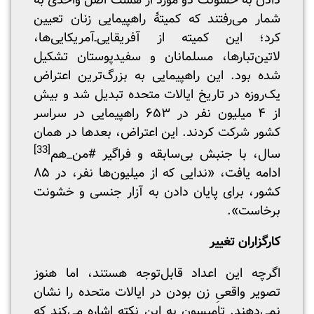
دادن به خشونت دو مورد از هشت اصل واحدی به
شمار می‌رفتند که کمیتۀ راهپیمایی زنان تعیین
کرد؛ این کمیته از آفریقایی‌ـ‌آمریکایی‌ها،
لاتین‌تبارها، مسلمانان و سفیدپوستان تشکیل
شده بود. این راهپیمایی به بزرگ‌ترین اعتراض
یک‌روزه در تاریخ ایالات متحده تبدیل شد و بیش
از ۴ میلیون نفر در ۶۵۳ راهپیمایی در سراسر
کشور شرکت کردند. این اعتراض، بعدها در همان
[33]
سال، با جنبش بی‌سابقه و فراگیر #من_هم
ادامه یافت، «ندایی که از میلیون‌ها نفر، در ۸۵
کشور، برای پایان دادن به آزار جنسی و خشونت
برخاست».
کارگزاران تغییر
اگرچه این اعداد قابل‌توجه هستند، اما هنوز
تصویر واقعیِ زن بودن در ایالات متحده را نشان
نمی‌دهند. تامپسون به این نکته اشاره می‌کند که