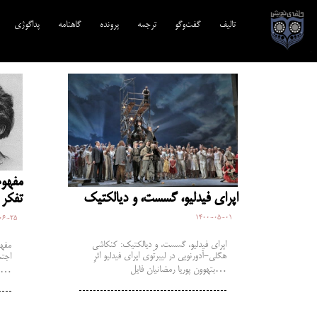
تالیف‎‌
گفت‌وگو
ترجمه‌
پرونده
گاهنامه
پداگوژی
مفهوم
اپرای فیدلیو، گسست، و دیالکتیک
تفکر 
1400-05-01
06-25
اپرای فیدلیو، گسست، و دیالکتیک: کنکاشی
مفهو
هگلی-آدورنویی در لیبرتّوی اپرای فیدلیو اثرِ
اجتم
بتهوون پوریا رمضانیان فایل…
بهزاد کورشیان فایل پی…