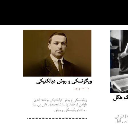
ویگوتسکی و روش دیالکتیکی
1405-02-06
رگ هگل
ویگوتسکی و روش دیالکتیکی نوشته: اندی
بلوندن ترجمه: پارسا شامحمدی فایل پی دی
اف:ویگوتسکی و روش…
به مناسبت شصتمین سالمرگ هگل[1] گئورگی
18) فرشید رحیمی فایل