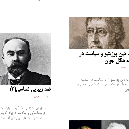
دین پوزیتیو و سیاست در
ه هگل جوان
1399-
نسبت دین پوزیتیو[1] و سیاست در اندیشه
جوان نویسنده: بهزاد کورشیان فایل پی
ضد زیبایی شناسی(2)
1399-01-05
ضدزیبایی شناسی(2) (روس: بلینسک
چرنیشفسکی و پلخانف ) جواد کریمی
احمدی وند فایل پی دی اف:ضد…