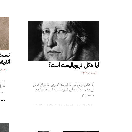
نسبت 
اندیش
آیا هگل تریویالیست است؟
11-24
1399-11-09
آیا هگل تریویالیست است؟ کسری فارسیان فابل
هگل 
پی دی اف:آیا هگل تریویالیست است؟ چکیده
دی…
من در…