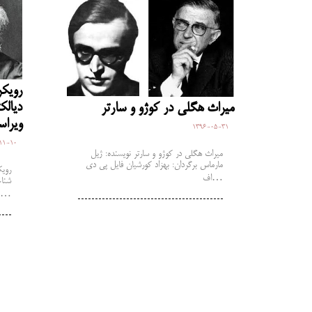
رویکر
دیالک
میراث هگلی در کوژو و سارتر
ویراس
1396-05-31
11-10
میراث هگلی در کوژو و سارتر نویسنده: ژیل
مارماس برگردان: بهزاد کورشیان فایل پی دی
رویک
اف…
شناخ
و تدوین: