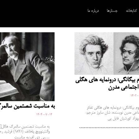
کتابخانه
جستارها
درباره ما
 بیگانگی: درون‏مایه ‏های هگلی
اجتماعی مدرن
1402-
به مناسبت شصتمین سالم
م بیگانگی: درون‏مایه ‏های هگلی تفکر
اعی مدرن نویسنده: شان سایرز مترجم:
1404-07-14
والنتینوویچ پلخانف (91
پی دی اف:به مناسبت…