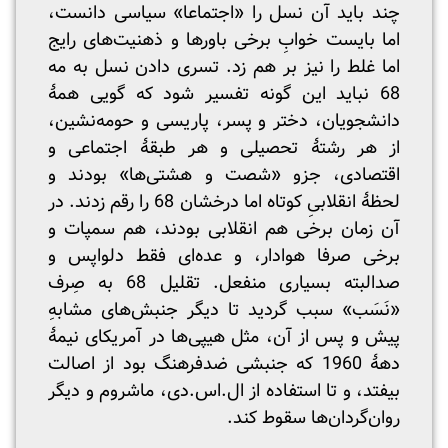
چند باید آن نسل را «اجتماعا» سیاسی دانست،
اما بایست خوابِ برخی باورها و ذهنیت‌های رایج
اما غلط را نیز بر هم زد. تسری دادن نسل به مه
68 نباید این گونه تفسیر شود که گویی همۀ
دانشجویان، دختر و پسر، پاریسی و حومه‌نشین،
از هر رشتۀ تحصیلی و هر طبقۀ اجتماعی و
اقتصادی، جزو «شصت و هشتی‌ها» بودند و
لحظۀ انقلابیِ کوتاه اما درخشان 68 را رقم زدند. در
آن زمان برخی هم انقلابی بودند، هم سمپات و
برخی صرفا هوادار، و عده‌ای فقط دلواپس و
صدالبته بسیاری منفعل. تقلیل 68 به صِرف
«نَسَب» سبب گردید تا دیگر جنبش‌های مشابهِ
پیش و پس از آن، مثل هیپی‌ها در آمریکای نیمۀ
دهۀ 1960 که جنبشی ضدفرهنگ بود از اصالت
بیفتد، و تا استفاده از ال.اس.دی، ماشروم و دیگر
روان‌گردان‌ها سقوط کند.