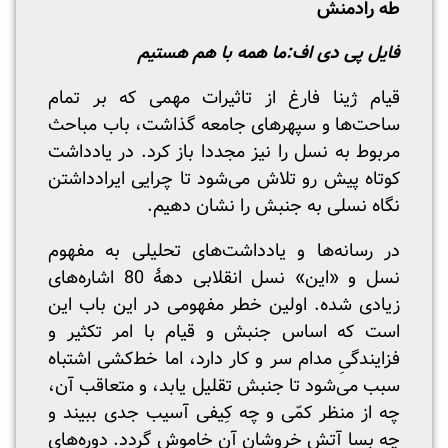
طه رادمنش
فایل پی دی اف:
ما همه با هم هستیم
قیام ژینا فارغ از تاثیرات مهمی که بر تمام
ساحت‌ها و سپهرهای جامعه گذاشت، باب مباحث
مربوط به نسل را نیز مجددا باز کرد. در یادداشت
کوتاه پیش رو تلاش می‌شود تا چرایی ایرادداشتن
نگاه نسلی به جنبش را نشان دهیم.
در رسانه‌ها و یادداشت‌های تحلیلی به مفهوم
نسل و «این» نسل انقلابی دهۀ 80 اشاره‌های
زیادی شده. اولین خطر مفهومی در این باب این
است که اساس جنبش و قیام با امر تکثیر و
فزایندگیِ مدام سر و کار دارد، اما خط‌کشی اشتباه
سبب می‌شود تا جنبش تقلیل یابد، و متعاقب آن،
چه از منظر کمّی و چه کِیفی آسیب جدی ببیند و
چه بسا آتش خروشان آن خاموش گردد. دوره‌های