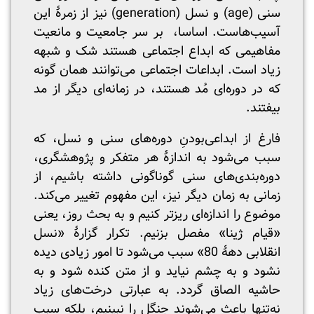
سنی (age) و نسل (generation) نیز از زمرۀ این
آسیب‌هاست. اساسا، بر سر جامعیت و مانعیت
مفاهیمی که ابداع اجتماعی هستند شک و شبهه
زیاد است. ابداعات اجتماعی می‌توانند همان گونه
که در دوره‌ای مُد هستند، در زمانه‌ای دیگر از مد
بیفتند.
فارغ از ابداعی‌بودنِ دوره‌های سنی و نسل، که
سبب می‌شود به اندازۀ هر متفکر و پژوهشگری،
دوره‌بندی‌های سنی گوناگونی داشته باشیم، از
زمانی به زمان دیگر نیز، این مفهوم تغییر می‌کند.
موضوع را اندازه‌ای ریزتر کنیم و به بحث روز، یعنی
«قیام ژینا» مفصل بزنیم. تکرار گزارۀ «نسل
انقلابی دهۀ 80» سبب می‌شود تا امور زیادی دیده
نشود و به چشم نیاید و از متن کنده شود و به
حاشیه الصاق گردد. به عبارتی درخت‌های زیاد
نه‌تنها باعث می‌شوند جنگل را نبینیم، بلکه سبب