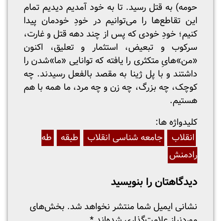
حومه) به قتل رسید. تا به خود آمدیم دیدیم تمام
این تقاطع‌ها را می‌توانیم در خودِ خودمان پیدا
کنیم؛ خودِ خودی که پس از چند دهه قتل و غارت،
سرکوب و تبعیض، استثمار و تعلیق، اکنون
«من»هایِ متکثری را یافته که توانایی «ما»شدن را
داشتند و با پل ژینا به مقصد بالفعل رسیدند. چه
کوچک، چه بزرگ، چه زن و چه مرد، ما همه با هم
هستیم.
:کلیدواژه ها
انقلاب
جامعه شناسی انقلاب
طبقه
طه
رادمنش
دیدگاهتان را بنویسید
نشانی ایمیل شما منتشر نخواهد شد.
بخش‌های
موردنیاز علامت‌گذاری شده‌اند
*