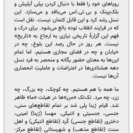
رویاهای خود را فقط با دنبال کردن بیلی آیلیش و
بلک‌پینک و بی.تی.اس می‌بافد و می‌سازد. این
نسل رشد کرد و این قابل کتمان نیست. نقل است
که در فرایند انقلاب توده بالغ می‌شود. برای درک و
فهم این گزارۀ تاریخی نیازی به ارجاع به «تاریخ»
نیست. هر روز در حال رصد این بلوغ، چه در
خیابان و چه در فضای مجازی هستیم. اما تمام
این‌ها به معنای حضور یگانه و منحصر به فرد نسل
دهه هشتادی‌ها در اعتراضات و عاملیتِ انحصاری
آن‌ها نیست.
ما همه با هم هستیم. چه کوچک، چه بزرگ، چه
زن، چه مرد. تک‌تک «من»ها در هیئت «ما» ظاهر
شد. قیام ژینا پلی شد بر تمام تقاطع‌های سنی،
جنسی، جنسیتی و اتنیکی. مهسا (ژینا) امینی،
دختری (تقاطع جنسی) کُرد (تقاطع اتنیکی) و اهل
سنت (تقاطع مذهب) و شهرستانی (تقاطع مرکز-