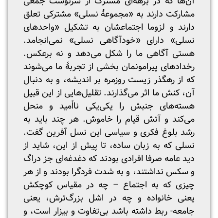
آن‌ها که در برهه‌ای مشترک از سرنوشت جمعی
مشارکت دارند به «مجموعۀ نسلی» مشترکی تعلق
دارند و لزوما اجتماعشان به تشکیل «واحدهای
نسلی» دارای «خودآگاهی نسلی» نمی‌انجامد.
هستی آگاهی ما را شکل می‌دهد و نه برعکس.
رخدادهای پیرامونمان بخشی از تجربۀ ما می‌شوند
که از رهگذر زیست روزمره بر اندیشه، و به دنبال
آن، کنش ما اثر می‌گذارند. تقلیل‌هایی از این قبیل
هسته‌های جنبش را یکی‌یکی نااُمید و منحل
می‌کند و آتش قیام را خاموش. هر چند باید به
رشد بلوغ فکری و سیاسی این نسل آفرین گفت.
نسلی که به زبان ساده، تا پیش از این، شاید از
دید عامه صرفا افرادی بودند که دغدغه‌ای جز دراگ
و سکس نداشتند، و به شدت فردگرا بودند و از هر
چیزی که به اجتماع – چه در مقیاس کوچکش
یعنی خانواده و چه در اشل بزرگ‌ترش، یعنی
جامعه- ربط داشته باشد بی‌تفاوت و بیزار است، و