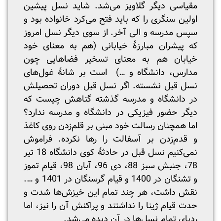
مقیاسی دیگر گلاویز می‌شد. شاید نسل پیشین
اولین سنگری را که باید فتح می‌کرد خانواده بود و
سپس مدرسه و الی آخر. از سوی دیگر نسل امروز
که پیشران مبارزۀ خیابانی (هم به معنای خود
خیابان هم به معنای تسخیر فضاهایی چون
مدارس، دانشگاه و …) است بر شانۀ غول‌های
نسل قبل نشسته. اگر نسل قبل دوران تحصیلش
در دانشگاه و مدرسه گذشته گناهش چیست که
دیگر حضور فیزیکی در دانشگاه و مدرسه ندارد؟
اما همچنان رسالت خود مبنی بر قلم‌زدن روی کاغذ
و قدم‌زدن بر آسفالت را رها نکرده. فراموش
نمی‌کنیم نسل قبل در حادثۀ کوی دانشگاه 18 تیر
78، جنبش سبز 88، دی‌ 96، آبان 98، قیام تموز
و تشنگان در 1400 و قیام گرسنگان در 1401 و ….
نقش داشت، هر چند تمام این خیزش‌ها شدت و
حدت قیام ژینا را نداشتند و پراکنش آن را نیز، اما
ردپای تمام نسل‌ها در آن دیده می‌شد.