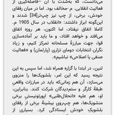
می‌دانست، که به‌شدت با آن –فاصله‌گیری از
فعالیت انقلابی. م -مخالف بود. اما در میان رفقای
خودش، برخی، از چپ نیز چپ‌تر
[34]
شدند و
این‌گونه ابراز داشتند: «انقلاب در سال 1905 م.
کاملا اتفاق نیفتاد، اما اکنون، هر روزه اتفاق
می‌افتد و خواهد افتاد، و ما باید بر آماده‌سازی
قوا، جهت مبارزۀ مسلحانه تمرکز کنیم، و زیاد
نگران انتخابات دومای تزاری (پارلمان) و «فعالیت
صنفی یا اصلاحی» نباشیم».
لنین، در ابتدا با گزاره همراه شد، اما سپس به این
نتیجه رسید که این امر، بلشویک‌ها را منزوی
می‌سازد، آن هم زمانی‌که باید در مبارزات واقعیِ
طبقۀ کارگر و ستم‌دیدگان شرکت کنند. بنابراین،
او، هم علیه «انحلال‌طلبی» اپورتونیستیِ برخی
منشویک‌ها، هم چپ‌رویِ بیشینۀ برخی از رفقای
بلشویکِ خودش ایستادگی کرد. بسیاری از