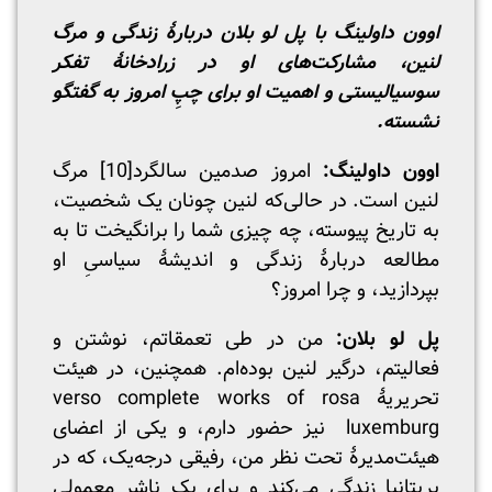
اوون داولینگ با پل لو بلان دربارۀ زندگی و مرگ
لنین، مشارکت‌های او در زرادخانۀ تفکر
سوسیالیستی و اهمیت او برای چپِ امروز به گفتگو
نشسته.
اوون داولینگ:
امروز صدمین سالگرد
[10]
مرگ
لنین است. در حالی‌که لنین چونان یک شخصیت،
به تاریخ پیوسته، چه چیزی شما را برانگیخت تا به
مطالعه دربارۀ زندگی و اندیشۀ سیاسیِ او
بپردازید، و چرا امروز؟
پل لو بلان:
من در طی تعمقاتم، نوشتن و
فعالیتم، درگیر لنین بوده‌ام. همچنین، در هیئت
تحریریۀ verso complete works of rosa
luxemburg نیز حضور دارم، و یکی از اعضای
هیئت‌مدیرۀ تحت نظر من، رفیقی درجه‌یک، که در
بریتانیا زندگی می‌کند و برای یک ناشر معمولیِ