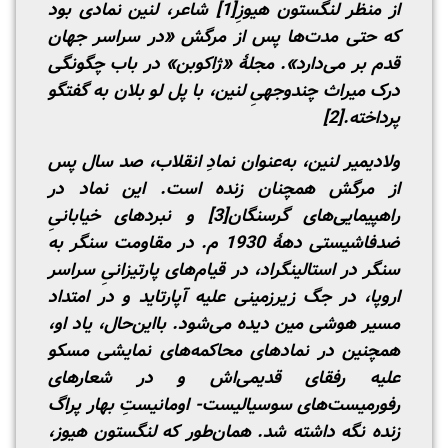
از منظر لنگستون هیوزِ
[1]
شاعر، لنین نمادی بود
که حتی مدت‌ها پس از مرگش «در سراسر جهان
قدم بر می‌دارد». مجلۀ «ژاکوبن» در باب چگونگی
درک میراث چندوجهیِ لنین، با پل لو بلان به گفتگو
پرداخته.
[2]
ولادیمیر لنین، به‌عنوان نمادِ انقلاب، صد سال پس
از مرگش همچنان زنده است. این نماد در
راهپیمایی‌های گرسنگان
[3]
و نبردهای خیابانیِ
ضدفاشیستی دهۀ 1930 م. در مقاومت سنگر به
سنگر در استالینگراد، در قیام‌های پارتیزانیِ سراسر
اروپا، در جگ زیرزمینی علیه آپارتاید و در امتداد
مسیر هوشی مین دیده می‌شود. با‌این‌حال، یاد او،
همچنین در نمادهای محاکمه‌های نمایشی مسکو
علیه رفقای قدیمی‌اش و در شعارهای
رفورمیست‌های سوسیالیست- اومانیستِ بهار پراگ
زنده نگه داشته شد. همان‌طور که لنگستون هیوز،