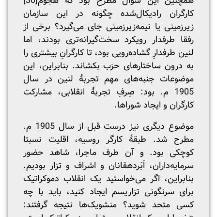
همچنین این سؤال مطرح بود که هجوم
[30]
کارگران رادیکال‌شده چگونه در این سازمان
زیرزمینی یا نیمه‌زیرزمینی جای می‌گیرد؟ برخی از
رفقا طرفدار رویکرد سخت‌گیرانه‌تری بودند، اما
لنین طرفدارِ گشاده‌رویی بود، تا کارگرانِ بیشتری را
به درون ساختارهای حزب بکشاند. بنابراین، این‌
موضوعات جنبه‌های مهم تجربۀ لنین در سال
1905 م. بود: صِرفِ تجربۀ انقلابی، مشارکت
کارگران و ایجاد شوراها.
موضوع دیگری نیز درست قبل از سال 1905 م.
مطرح شد. طبقۀ کارگر روسیه، اقلیت نسبتا
کوچکی بود. و آن طرف ماجرا، شاهد حضور
سرمایه‌داران، اَبَردهقانان و اشراف و تزار بودیم.
بنابراین، اگر می‌خواستید یک انقلاب دموکراتیک
برای سرنگونی تزاریسم ایجاد کنید، باید با چه
کسی متحد شوید؟ منشویک‌ها نتیجه گرفتند: