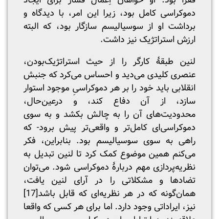
فقرا بود. او خواهان اِعمال فشار برای ایجاد
دموکراسی کامل بود، زیرا این امر، با دیدگاه و
برداشت او از سوسیالیسم سازگار بود، که البته
ارزش استراتژیک نیز داشت.
لنین طبقۀ کارگر را از حیث استراتژیک‌بودن،
عنصری کلیدی می‌دید و احساس می‌کرد که جنبش
انقلابی باید خود را بر هر دموکراسیِ موجود استوار
سازد، از آن دفاع کند، و در‌عین‌حال،
محدودیت‌های آن را به چالش بکشد و به سوی
دموکراسی‌ای کامل‌تر و واقعی‌تر پیش برود- که
راهی به سوی سوسیالیسم بود. بنابراین، فکر
می‌کنم همین موضوع کمک کرد تا لنین تبدیل به
نظریه‌پردازی مهم دربارۀ دموکراسی شود. می‌توان
تضادها و مشکلاتی را در آرای لنین یافت،
همان‌گونه که در هر نظریه‌ای که قابل باشد
[17]
نیز، ایراداتی وجود دارد. اما برای هر کسی که واقعا