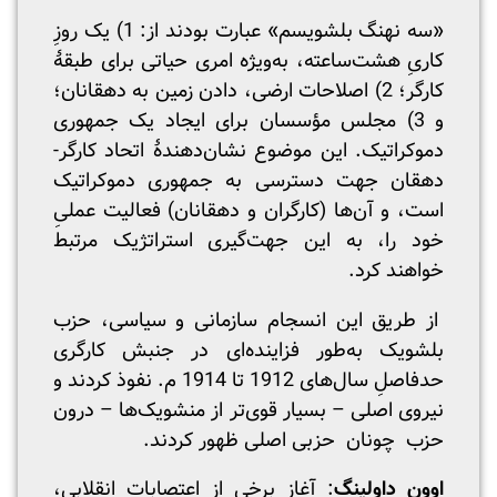
«سه نهنگ بلشویسم» عبارت بودند از: 1) یک روزِ
کاریِ هشت‌ساعته، به‌ویژه امری حیاتی برای طبقۀ
کارگر؛ 2) اصلاحات ارضی، دادن زمین به دهقانان؛
و 3) مجلس مؤسسان برای ایجاد یک جمهوری
دموکراتیک. این موضوع نشان‌دهندۀ اتحاد کارگر-
دهقان جهت دسترسی به جمهوری دموکراتیک
است، و آن‌ها (کارگران و دهقانان) فعالیت عملیِ
خود را، به این جهت‌گیری استراتژیک مرتبط
خواهند کرد.
از طریق این انسجام سازمانی و سیاسی، حزب
بلشویک به‌طور فزاینده‌ای در جنبش کارگری
حدفاصلِ سال‌های 1912 تا 1914 م. نفوذ کردند و
نیروی اصلی – بسیار قوی‌تر از منشویک‌ها – درون
حزب چونان حزبی اصلی ظهور کردند.
اوون داولینگ
: آغاز برخی از اعتصابات انقلابی،