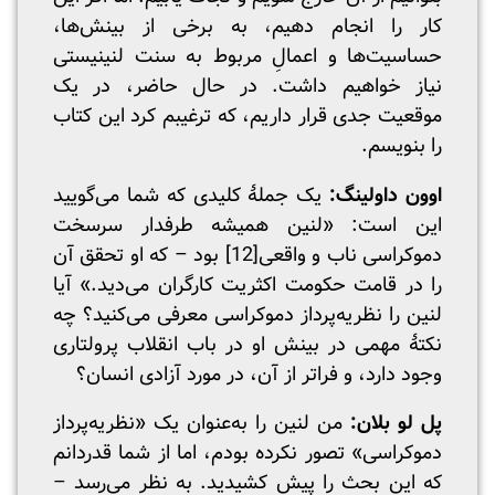
کار را انجام دهیم، به برخی از بینش‌ها،
حساسیت‌ها و اعمالِ مربوط به سنت لنینیستی
نیاز خواهیم داشت. در حال حاضر، در یک
موقعیت جدی قرار داریم، که ترغیبم کرد این کتاب
را بنویسم.
اوون داولینگ:
یک جملۀ کلیدی که شما می‌گویید
این است: «لنین همیشه طرفدار سرسخت
دموکراسی ناب و واقعی
[12]
بود – که او تحقق آن
را در قامت حکومت اکثریت کارگران می‌دید.» آیا
لنین را نظریه‌پرداز دموکراسی معرفی می‌کنید؟ چه
نکتۀ مهمی در بینش او در باب انقلاب پرولتاری
وجود دارد، و فراتر از آن، در مورد آزادی انسان؟
پل لو بلان:
من لنین را به‌عنوان یک «نظریه‌پرداز
دموکراسی» تصور نکرده بودم، اما از شما قدردانم
که این بحث را پیش کشیدید. به نظر می‌رسد –