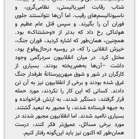
شتاب رقابت امپریالیستی، نظامی‌گری، و
ناسیونالیسم‌های رقیب. اما آن‌ها نتوانستند جلوی
فوران آن را بگیرند. و سپس قتل عام عظیم و
هولناکی رخ داد که بدتر از «وحشتناک» بود.
همچنین، همان‌طور که اشاره کردید، فوران جنگ،
خیزش انقلابی را که، در روسیه درحال‌وقوع بود،
مختل کرد. در میان انقلابیون سردرگمی وجود
داشت –آن‌ها به‌هم‌ریخته بودند. بسیاری از
کارگران در شور و شوق میهن‌پرستانۀ طرفدار جنگ
غرق شده بودند و برخی از انقلابیون نیز به آن تن
دادند. کسانی که این کار را نکردند، مورد حمله
قرار گرفتند، دستگیر شدند، به ارتش فراخوانده و
به جبهه فرستاده شدند، یا مجبور به تبعید گشتند.
بسیاری ناامید شدند. اما انقلابیون مجبور شدند در
مورد برخی مسائل، عمیق‌تر فکر کنند، درست
همان‌طور که اکنون نیز باید این‌گونه رفتار کنیم.