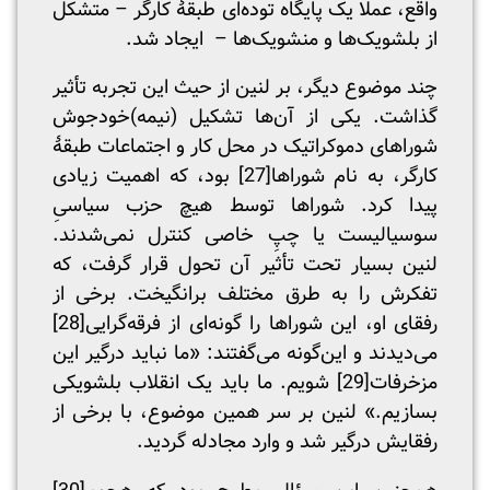
واقع، عملا یک پایگاه توده‌ای طبقۀ کارگر – متشکل
از بلشویک‌ها و منشویک‌ها – ایجاد شد.
چند موضوع دیگر، بر لنین از حیث این تجربه تأثیر
گذاشت. یکی از آن‌ها تشکیل (نیمه)خودجوش
شوراهای دموکراتیک در محل کار و اجتماعات طبقۀ
کارگر، به نام شوراها
[27]
بود، که اهمیت زیادی
پیدا کرد. شوراها توسط هیچ حزب سیاسیِ
سوسیالیست یا چپِ خاصی کنترل نمی‌شدند.
لنین بسیار تحت تأثیر آن تحول قرار گرفت، که
تفکرش را به طرق مختلف برانگیخت. برخی از
رفقای او، این شوراها را گونه‌ای از فرقه‌گرایی
[28]
می‌دیدند و این‌گونه می‌گفتند: «ما نباید درگیر این
مزخرفات
[29]
شویم. ما باید یک انقلاب بلشویکی
بسازیم.» لنین بر سر همین موضوع، با برخی از
رفقایش درگیر شد و وارد مجادله گردید.