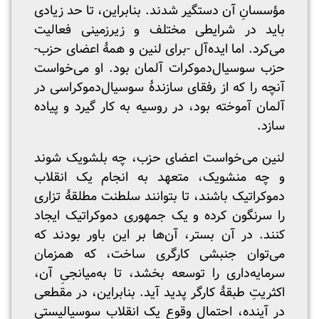
مؤسسانِ آن دستگیر شدند. بنابراین، تا حد زیادی
باید در شرایطی مختلف و زیرزمینی فعالیت
می‌کرد. اما ایده‌آل -برای لنین و همۀ اعضای حزب-
حزب سوسیال‌دموکرات آلمان بود. او می‌خواست
آنچه را که از رفقای سازندۀ سوسیال‌دموکراسی در
آلمان آموخته بود، در روسیه به کار گیرد و پیاده
سازد.
لنین می‌خواست اعضای حزب، چه بلشویک شوند
و چه منشویک، متعهد به انجام یک انقلاب
دموکراتیک باشند، تا بتوانند سلطنت مطلقۀ تزاری
را سرنگون کرده و یک جمهوری دموکراتیک ایجاد
کنند. در آن بستر، آن‌ها بر این باور بودند که
می‌توان جنبشی کارگری ساخت، که همزمان
سرمایه‌داری را توسعه ‌بخشد، تا به‌میانجیِ آن،
اکثریتِ طبقۀ کارگر پدید آید. بنابراین، در مقطعی
در آینده، احتمال وقوع یک انقلاب سوسیالیستی