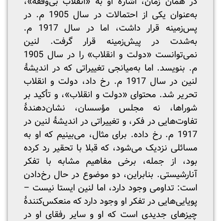
در همان زمان، اشارۀ او به «انقلاب بی‌وقفه»،
به‌عنوان یکی از احتمالات در سال 1905 م. در
پس‌زمینه قرار داشت، اما در سال 1917 م.
به‌شدت در پیش‌زمینه قرار گرفت. لنین
نمی‌توانست «دولت و انقلاب» را در سال 1905
م. بنویسد. اما به‌میانجی تغییراتی که در اندیشۀ
لنین در سال 1917 م. رخ داد، دولت و انقلاب
تحریر شد. محتوای «دولت و انقلاب»، و تأکید بر
شوراها، نه مجلس مؤسسان، نشان‌دهندۀ
تفاوت‌هایی در فکر، و تغییراتی در اندیشۀ لنین در
1917 م. رخ داده. برای مثال، می‌بینیم که او به
مسائلی نزدیک می‌شود، که قبلا با تحقیر رد کرده
بود، از جمله، برخی مفاهیم مشابه با تفکر
آنارشیستی. بنابراین، دو موضوع در حال رخ‌دادن
است: تداومی وجود دارد، اما لنین ایستا نیست –
پویایی‌هایی در تفکر او وجود دارد که منعکس‌کنندۀ
چیزهای جدیدی است که او و سایر رفقای او در