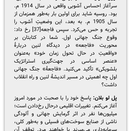
سرآغاز احساس آشوبی واقعی در سال 1914 م.
بود. روسیه شاید برای اولین بار به‌طور همزمان از
سال 1905 م. به بعد، این وضعیتِ آشوب را
تجربه و حس می‌کرد. سپس فاجعه
[37]
رخ داد:
وقوع جنگ جهانی اول. شما در کتابتان بر
محوریت «فاجعه» در دیدگاه لنین دربارۀ
«واقعیتِ در حال تحول زمان خود» به‌عنوان
«عنصر اساسی در جهت‌گیری استراتژیک
بلشویکی» تأکید می‌کنید. «فاجعۀ» جنگ جهانی
اول چه اهمیتی در مسیر اندیشۀ لنین و راه انقلاب
داشت؟
پل لو بلان:
پاسخ خود را با صحبت در مورد امروز
آغاز می‌کنم. تغییرات اقلیمی در‌حال رخ‌دادن است؛
میلیون‌ها نفر در اثر گرمایش جهانی و آلودگی
ناشی از صنایع سوخت‌های فسیلی و به‌طور کلی،
سرمایه‌داری می‌میرند یا خواهند مرد. توقف آن