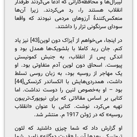
لیبرال‌ها و محافظه‌کارانی که ادعا می‌کردند طرفدار
انقلاب هستند را، رد می‌کردند. زیرا آن‌ها
منعکس‌کنندۀ آرزوهای مردمی نبودند که واقعا
سودای سرنگونی تزار را داشتند.
در اینجا، می‌خواهم از آیزاک دون لوین
[43]
نیز یاد
کنم. جان رید کاملا با بلشویک‌ها همدل بود و
اندکی پس از انقلاب، به جنبش کمونیستی
پیوست. اسحاق دون لوین آدم متفاوتی بود. او
یک مهاجر از روسیه بود، به زبان روسی تسلط
داشت، همدردی‌هایش با الکساندر کرنسکی
[44]
بود – او به‌خصوص لنین را دوست نداشت. اما
کتابی بر اساس مقالاتی که برای نیویورک‌تریبون
تهیه می‌کرد، نوشت. کتابی با عنوان «انقلاب
روسیه» که در ژوئن 1917 م. منتشر شد.
او گزارش داد که شما چیزی داشتید که لئون
تروتسکی بعدها آن را «قدرت دوگانه» نامید. شما