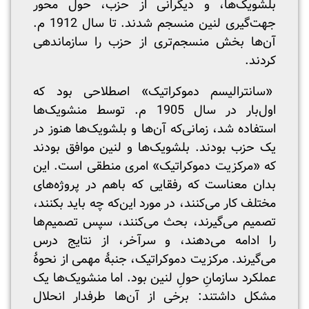
بلشویک‌ها، و دیگرانی از حزب، حول محور
جهت‌گیری لنین منسجم شدند. تا سال 1912 م.
آن‌ها بخش منسجم‌تری از حزب را سازماندهی
کردند.
«سانترالیسم دموکراتیک» اصطلاحی بود که
اول‌بار در سال 1905 م. توسط منشویک‌ها
استفاده شد، زمانی‌که آن‌ها و بلشویک‌ها هنوز در
یک حزب بودند. بلشویک‌ها و لنین موافق بودند
که «مرکزیت دموکراتیک» امری منطقی است. این
بدان معناست که رفقایی که باهم در پروژه‌های
مختلف کار می‌کنند، در مورد این‌که چه باید بکنند،
تصمیم می‌گیرند، بحث می‌کنند، سپس تصمیم‌ها
را ادامه می‌دهند، و سرآخر، از نتایج درس
می‌گیرند. مرکزیت دموکراتیک، جنبۀ مهمی از نحوۀ
عملکرد سازمانِ حولِ لنین بود. اما منشویک‌ها یک
مشکل داشتند: برخی از آن‌ها طرفدار انحلال