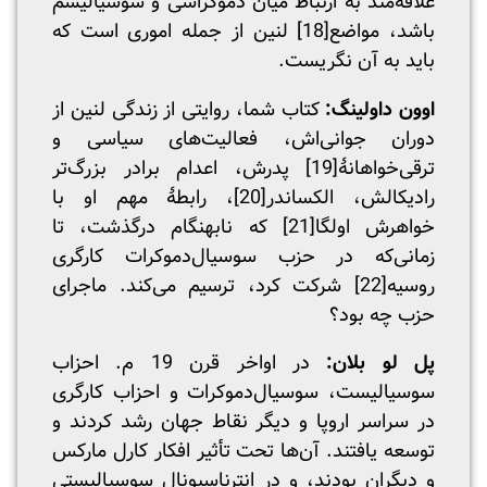
علاقه‌مند به ارتباط میان دموکراسی و سوسیالیسم
باشد، مواضع
[18]
لنین از جمله اموری است که
باید به آن نگریست.
اوون داولینگ:
کتاب شما، روایتی از زندگی لنین از
دوران جوانی‌اش، فعالیت‌های سیاسی و
ترقی‌خواهانۀ
[19]
پدرش، اعدام برادر بزرگ‌تر
رادیکالش، الکساندر
[20]
، رابطۀ مهم او با
خواهرش اولگا
[21]
که نابهنگام درگذشت، تا
زمانی‌که در حزب سوسیال‌دموکرات کارگری
روسیه
[22]
شرکت کرد، ترسیم می‌کند. ماجرای
حزب چه بود؟
پل لو بلان:
در اواخر قرن 19 م. احزاب
سوسیالیست، سوسیال‌دموکرات و احزاب کارگری
در سراسر اروپا و دیگر نقاط جهان رشد کردند و
توسعه یافتند. آن‌ها تحت تأثیر افکار کارل مارکس
و دیگران بودند، و در انترناسیونال سوسیالیستی