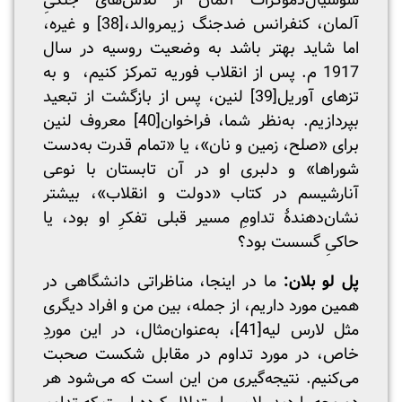
سوسیال‌دموکرات آلمان از تلاش‌های جنگیِ
آلمان، کنفرانس ضدجنگ زیمروالد،
[38]
و غیره،
اما شاید بهتر باشد به وضعیت روسیه در سال‌
1917 م. پس از انقلاب فوریه تمرکز کنیم، و به
تزهای آوریل
[39]
لنین، پس از بازگشت از تبعید
بپردازیم. به‌نظر شما، فراخوان
[40]
معروف لنین
برای «صلح، زمین و نان»، یا «تمام قدرت به‌دست
شوراها» و دلبری او در آن تابستان با نوعی
آنارشیسم در کتاب «دولت و انقلاب»، بیشتر
نشان‌دهندۀ تداومِ مسیر قبلی تفکرِ او بود، یا
حاکیِ گسست بود؟
پل لو بلان:
ما در اینجا، مناظراتی دانشگاهی در
همین مورد داریم، از جمله، بین من و افراد دیگری
مثل لارس لیه
[41]
، به‌عنوان‌مثال، در این موردِ
خاص، در مورد تداوم در مقابل شکست صحبت
می‌کنیم. نتیجه‌گیری من این است که می‌شود هر