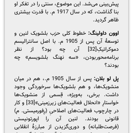
پیش‌بینی می‌شد. این موضوع، سنتی را در تفکر او
بنا گذاشت، که در سال 1917 م. با قدرت بیشتری
ظاهر گردید.
اوون داولینگ:
خطوط کلی حزب بلشویک لنین و
توسعۀ آن پس از 1905 م. با اصل سانترالیسم
دموکراتیکِ
[32]
آن چه بود؟ از نظر
برنامه‌‌محوربودن، «سه نهنگ بلشویسم» چه
بودند؟
پل لو بلان:
پس از سال 1905 م.، هم در میان
منشویک‌ها، و هم بلشویک‌ها سرخوردگی وجود
داشت. برخی، به‌ویژه، قِسمی از منشویک‌ها
خواستارِ «انحلال فعالیت‌های زیرزمینی»
[33]
و کار
در چارچوب فعالیت‌های اصلاحیِ (رِفورمیستی. م)
قانونی بودند. لنین آن را اپورتونیستی
(فرصت‌طلبانه) و دوری‌گزیدن از مبارزۀ انقلابی