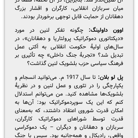
آن طنین‌انداز شد. بنابراین، در آن لحظه، قطعا در
میان سربازان انقلابی، کارگران و اقشار بزرگ
دهقانان از حمایت قابل توجهی برخوردار بودند.
اوون داولینگ:
چگونه تفکر لنین در مورد
«دیکتاتوری دموکراتیک پرولتاریا و دهقانان»، در
سال‌های اولیۀ حکومت انقلابی به اَکتی عمل
تبدیل شد؟ «تجربۀ جنگ داخلی» چه تأثیری بر
فرهنگ سیاسی حزب بلشویک لنین گذاشت؟
پل لو بلان:
تا سال 1917 م. می‌توانید انسجام و
یکپارچگی را در تئوری و عمل لنین و در نظریۀ
بلشویک‌ها مشاهده کنید. من می‌توانم استدلال
کنم که این یک سوپردموکراتیک بود: آن‌ها به
امکان قدرت شوروی اعتقاد داشتند، که به‌معنای
قدرت توسط شوراهای دموکراتیک کارگران،
سربازان و دهقانان و دیگران – یک دموکراسی
واقعی، رادیکال و همه‌جانبه بود. سپس با جنگ