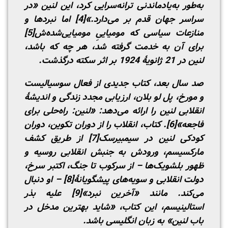
به‌طور به‌یادماندنی ترانه‌سرایی کرد، این لنین «در
سراسر جهان قدم بر می‌دارد.»
[4]
اما نبردها و
منازعات سیاسی که مومیاییِ مومیایی‌شده‌ش
[5]
برای آن به خدمت گرفته شد، هر چه که باشد،
لنین در 21 ژانویۀ 1924 بر اثر سکته درگذشت.
صد سال بعد، کتاب جدیدی از فعال سوسیالیست
و مورخ، پل لو بلان، ارزیابی مجدد زندگی و اندیشۀ
انقلابی لنین را ارائه می‌دهد: «لنین: راه‌حلی برای
فاجعه»
[6]
. کتاب، انقلاب را از دوران تکوین، دوران
کودکی لنین در سیمبیرسک
[7]
از طریق کشف
مارکسیسم، ورودش به جنبش انقلابی روسیه و
ظهور بلشویک‌ها – از سرکوب تا جنگ، اکتبر سرخ،
دولت انقلابی و سویه‌های پیشگویانۀ
[8]
– او دنبال
می‌کند. مانند «آخرین نبرد»
[9]
علیه بذر
استالینیسم، این کتاب، «شاید بهترین مدخل در
باب لنین» به زبان انگلیسی باشد.