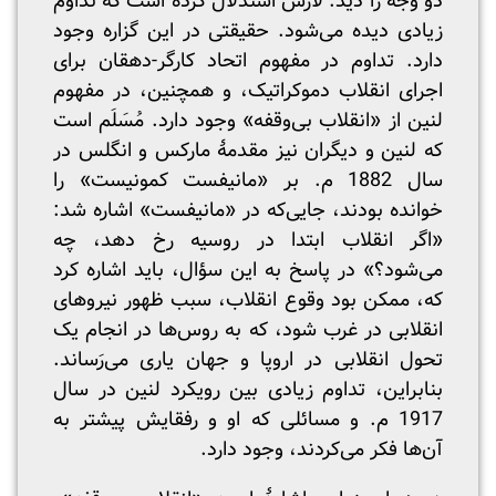
دو وجه را دید. لارس استدلال کرده است که تداوم
زیادی دیده می‌شود. حقیقتی در این گزاره وجود
دارد. تداوم در مفهوم اتحاد کارگر-دهقان برای
اجرای انقلاب دموکراتیک، و همچنین، در مفهوم
لنین از «انقلاب بی‌وقفه» وجود دارد. مُسَلَم است
که لنین و دیگران نیز مقدمۀ مارکس و انگلس در
سال 1882 م. بر «مانیفست کمونیست» را
خوانده بودند، جایی‌که در «مانیفست» اشاره شد:
«اگر انقلاب ابتدا در روسیه رخ دهد، چه
می‌شود؟» در پاسخ به این‌ سؤال، باید اشاره کرد
که، ممکن بود وقوع انقلاب، سبب ظهور نیروهای
انقلابی در غرب شود، که به روس‌ها در انجام یک
تحول انقلابی در اروپا و جهان یاری می‌رَساند.
بنابراین، تداوم زیادی بین رویکرد لنین در سال
1917 م. و مسائلی که او و رفقایش پیشتر به
آن‌ها فکر می‌کردند، وجود دارد.