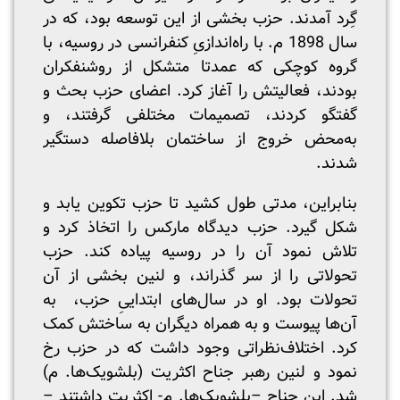
گِرد آمدند. حزب بخشی از این توسعه بود، که در
سال 1898 م. با راه‌اندازیِ کنفرانسی در روسیه، با
گروه کوچکی که عمدتا متشکل از روشنفکران
بودند، فعالیتش را آغاز کرد. اعضای حزب بحث و
گفتگو کردند، تصمیمات مختلفی گرفتند، و
به‌محض خروج از ساختمان بلافاصله دستگیر
شدند.
بنابراین، مدتی طول کشید تا حزب تکوین یابد و
شکل گیرد. حزب دیدگاه مارکس را اتخاذ کرد و
تلاش نمود آن را در روسیه پیاده کند. حزب
تحولاتی را از سر گذراند، و لنین بخشی از آن
تحولات بود. او در سال‌های ابتداییِ حزب، به
آن‌ها پیوست و به همراه دیگران به ساختش کمک
کرد. اختلاف‌نظراتی وجود داشت که در حزب رخ
نمود و لنین رهبر جناح اکثریت (بلشویک‌ها. م)
شد. این جناح –بلشویک‌ها. م- اکثریت داشتند –