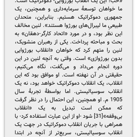
«خب! این یک انقلاب بورژوایی- دموکراتیک است.
ما خواهان توسعۀ سرمایه‌داری و همچنین، یک
جمهوری دموکراتیک هستیم. بنابراین، متحدان
طبیعیِ ما لیبرال‌های بورژوا هستند». لنین مخالف
این نظر بود، و در مورد «اتحاد کارگر-دهقان» به
بحث و مباحثه پرداخت. یکی از رهبران منشویک،
لنین را متهم کرد که خواهان «انقلاب بورژوایی
بدون بورژوازی» است. وقتی به آنچه لنین در این
دوره انجام می‌داد و می‌گفت، نگاه می‌کنیم،
حقیقتی در آن نهفته است. او موافق بود که این
انقلاب، یک انقلاب دموکراتیک خواهد بود، نه یک
انقلاب سوسیالیستی. اما بواسطۀ تجربۀ سال
1905 م. او همچنین، این احتمال را در نظر گرفت
که ممکن است تبدیل به یک «انقلاب
بی‌وقفه»
[31]
شود -او از این عبارت استفاده کرد- با
همراهی با جریان انقلاب دموکراتیک در جهت یک
انقلاب سوسیالیستی، سریع‌تر از آنچه در ابتدا