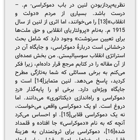
نظریه‌پردازبودنِ لنین در باب دموکراسی- م. –
درست باشد. بسیاری از مردم «دولت و
انقلاب»
[13]
را می‌خوانند، اما اثری از لنین از سال
1915 م. به‌نام «پرولتاریای انقلابی و حق ملت‌ها
برای تعیین سرنوشت» وجود دارد که شامل بحث
درخشانی است دربارۀ دموکراسی، و جایگاه آن در
استراتژی انقلاب سوسیالیستی. من بخش عمده‌ای
از آن مقاله را در کتابم مرجع قرار داده‌ام، زیرا فکر
می‌کنم به برخی مسائلی که شما به‌تازگی مطرح
کردید، پاسخ می‌دهد. لنین متمایز
[14]
است و
جایگاه ویژه‌ای دارد. برخی او را پایه‌گذار «ردِ
دموکراسی و راه‌اندازی دیکتاتوری» می‌دانند. اما
دروغ است. او یک دموکراسی واقعی می‌خواست،
نه یک دموکراسی قلابی
[15]
. او احساس می‌کرد
آنچه که به نام «دموکراسی» جا افتاده و قلمداد
شده
[16]
، دموکراسی برای ثروتمندان به هزینۀ