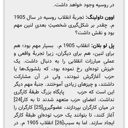
در روسیه وجود خواهد داشت.
اوون داولینگ:
تجربۀ انقلاب روسیه در سال 1905
م. چقدر بر شکل‌گیری شخصیتِ بعدیِ لنین مهم
بود و نقش داشت؟
پل لو بلان:
انقلاب 1905 م. بسیار مهم بود؛ هم
برای لنین، هم برای دیگران، زیرا تجربۀ واقعی و
عملیِ مبارزات انقلابی را به دنبال داشت. یک
خیزش توده‌ای رخ نموده بود، که بلشویک‌ها یا
حزب آغازگرش نبودند، ولی در آن مشارکت
داشتند، و چیزهای زیادی آموختند. جنبۀ مهم دیگر
این است که حزب پایگاه بزرگ طبقۀ کارگری
نداشت. اعضای حزب متعهد شدند تا به کار
[24]
در میان کارگران بپردازند، عضوگیریِ
[25]
کارگران را
آغاز کنند، تا بتوانند یک حزب توده‌ایِ طبقۀ کارگر
ایجاد سازند. اما به سببِ
[26]
انقلاب 1905 م. در