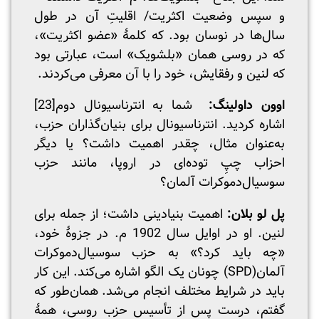
و سپس وضعیت اکثریت/ اقلیتِ آن در طول
سال‌ها در نوسان بود. که کلمۀ «عضو اکثریت»،
که در روسی همان «بلشویک» است، عبارتی بود
که لنین و رفقایش، خود را با آن معرفی می‌کردند.
اوون داولینگ:
شما به انترناسیونال دوم
[23]
اشاره کردید. انترناسیونال برای بنیان‌گذاران حزب،
به‌عنوان مثال، چقدر اهمیت داشت؟ یا دیگر
احزاب چپِ توده‌ای در اروپا، مانند حزب
سوسیال‌دموکرات آلمان؟
پل لو بلان:
اهمیت بنیادینی داشت؛ از جمله برای
لنین. او در اوایل سال 1902 م. در جزوۀ خود،
«چه باید کرد؟» به حزب سوسیال‌دموکرات
آلمان(SPD) چونان یک الگو اشاره می‌کند. این کار
باید در شرایط مختلف انجام می‌شد. همان‌طور که
گفتم، درست پس از تأسیس حزب روسی، همۀ