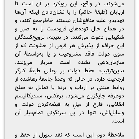
می‌شوند. در واقع، این رویکرد بر آن است تا
اربابان (طبقۀ حاکم) را با نشان‌دادن اینکه آن‌ها
تهدیدی علیه منافع‌شان نیستند خاطرجمع کنند، و
در همان حال توده‌های فرودست را به صبر و
شکیبایی دعوت می‌کنند. در نتیجه، ترویج‌کنندگان
این خرافه از پذیرش هر فرمی از خشونت که از
سوی دولت فاقد مشروعیت و یا به‌واسطۀ آن
سازمان‌دهی نشده است سرباز می‌زنند.
بدین‌ترتیب، حفظ دولت بر رهایی طبقۀ کارگر
ارجحیت دارد، در حالی که وعدۀ جامعۀ رهاشده از
روابط مبتنی بر ارباب و برده با تمایل به صلح
دوطرفه جایگزین می‌شود. برعکس، سندیکالیسم
انقلابی، فارغ از میلِ به قبضه‌کردن دولت و
وسایل‌اش، تنها در پی سرنگونی تمام‌عیار آن
است.
ملاحظۀ دوم این است که نقد سورل از حفظ و