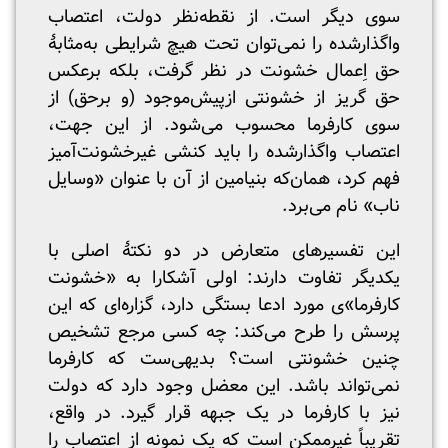
سوی دیگر است. از نقطه‌نظر دولت، اعتصاب
واگذارشده را نمی‌توان تحت هیچ شرایطی به‌مثابۀ
حق اِعمال خشونت در نظر گرفت، بلکه برعکس
حق گریز از خشونتی ازپیش‌موجود (و برحق) از
سوی کارفرما محسوب می‌شود. از این جهت،
اعتصاب واگذارشده را باید کنشی غیرخشونت‌آمیز
فهم کرد، همان‌که بنیامین از آن با عنوان «وسایل
ناب» نام می‌برد.
این تفسیرهای متعارض در دو نکتۀ اصلی با
یکدیگر تفاوت دارند: اولی آشکارا به «خشونت
کارفرما»ی مورد ادعا بستگی دارد، گزاره‌ای که این
پرسش را طرح می‌کند: چه کسی مرجع تشخیص
چنین خشونتی است؟ بدیهی‌ست که کارفرما
نمی‌تواند باشد. این معضل وجود دارد که دولت
نیز با کارفرما در یک جبهه قرار گیرد. در واقع،
تقریباً غیرممکن است که یک نمونه از اعتصاب را