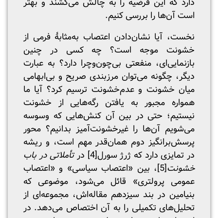
دارد که این فرضیه را به چالش می‌کشند و بهتر
است آن‌ها را بررسی کنیم.
نخست، آیا نشان‌دادن اعتصاب به‌مثابۀ فرمی از
خشونت موجه است؟ چه کسی در چنین
بازنمایی‌ای، منفعتی بی‌چون‌وچرا دارد؟ به عبارت
دیگر، چگونه می‌توان مرزبندی صریح و بی‌ابهامی
میان خشونت و عدم‌خشونت ترسیم کرد؟ آیا ما
همواره مجبور به یافتن رگه‌هایی از خشونت
نیستیم؛ حتی در بین آن کنش‌هایی که وسوسه
می‌شویم آن‌ها را غیرخشونت‌آمیز بدانیم؟ محور
پرسش‌برانگیز دوم همان‌قدر مهم است، و ریشه
در تمایزی دارد که ژرژ سورل
[4]
در
تأملاتی در باب
خشونت
[5]
، بین «اعتصاب سیاسی» و «اعتصاب
عمومی پرولتری» قائل می‌شود، موضوعی که
بنیامین در بند سیزدهم مقاله‌اش، مجموعه‌ای از
تحلیل‌های تکمیلی را به آن اختصاص می‌دهد. در