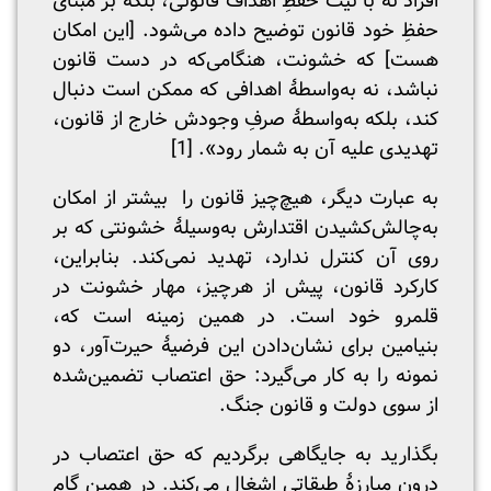
افراد نه با نیت حفظِ اهداف قانونی، بلکه بر مبنای
حفظِ خود قانون توضیح داده می‌شود. [این امکان
هست] که خشونت، هنگامی‌که در دست قانون
نباشد، نه به‌واسطۀ اهدافی که ممکن است دنبال
کند، بلکه به‌واسطۀ صرفِ وجودش خارج از قانون،
تهدیدی علیه آن به شمار رود». [1]
به عبارت دیگر، هیچ‌چیز قانون را بیشتر از امکان
به‌چالش‌کشیدن اقتدارش به‌وسیلۀ خشونتی که بر
روی آن کنترل ندارد، تهدید نمی‌کند. بنابراین،
کارکرد قانون، پیش از هرچیز، مهار خشونت در
قلمرو خود است. در همین زمینه است که،
بنیامین برای نشان‌دادن این فرضیۀ حیرت‌آور، دو
نمونه را به کار می‌گیرد: حق اعتصاب تضمین‌شده
از سوی دولت و قانون جنگ.
بگذارید به جایگاهی برگردیم که حق اعتصاب در
درون مبارزۀ طبقاتی اشغال می‌کند. در همین گام