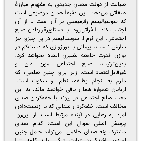
صیانت از دولت معنای جدیدی به مفهوم مبارزۀ
طبقاتی می‌دهد. این دقیقاً همان موضوعی است
که سوسیالیسم رفرمیستی بر آن است تا از آن
اجتناب کند یا فراتر رود. با دستاویزقراردادن صلح
اجتماعی، این فرم از سوسیالیسم در پی چیزی جز
سازش نیست، پیمانی با بورژوازی که دست‌کم در
توازن قدرت جامعه تغییری ایجاد نخواهد کرد.
بدین‌ترتیب، صلح اجتماعی موردِ ظن و
غیرقابل‌اعتماد است، زیرا برای چنین صلحی، که
ملزم به انجام وظیفه، نظم، و سکوت است،
اربابان همواره همان باقی خواهند ماند. به این
معنا، صلح اجتماعی در پیوند با خفه‌کردن صدای
مخالف است، خفه‌کردن صدایی که با ازدست‌دادن
امید به رهایی در آینده مرتبط است. از این‌رو،
پرسش اصلی سورل این است: کدام صدای
مشترک ونه صدای حاکمی، می‌تواند حامل چنین
امیدی باشد؟ به عبارت دیگر، باید کلمه‌ –یا