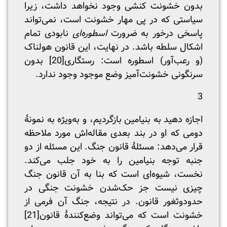
بدون خشونت کنشی وجود نخواهد داشت، زیرا
سیاستی که در پی مهار خشونت است، نمی‌تواند
پاسخی درخور به ضرورت
اسطوره‌ای
نابودی تمام
اشکال سلطه باشد. در نهایت، این قانون هولناک
(و رعب‌آور) اسطوره است: رستگاری
[20]
بدون
سرنگونی خشونت‌آمیز وضع موجود وجود ندارد.
3
اجازه دهید به بنیامین بازگردیم، و به‌ویژه به نمونۀ
دومی که او در بند بعدی مقاله‌اش مورد ملاحظه
قرار می‌دهد: مسئلۀ قانون جنگ. این مسئله از دو
جنبه توجه بنیامین را به خود جلب می‌کند.
نخست، شیوه‌ای است که بنا به آن قانون جنگ
چیزی نیست جز حک‌شدن خشونت جنگی در
حدودوثغور قانون. در نتیجه، جنگ آن فرمی از
خشونت است که می‌تواند وضع‌کنندۀ قانون
[21]