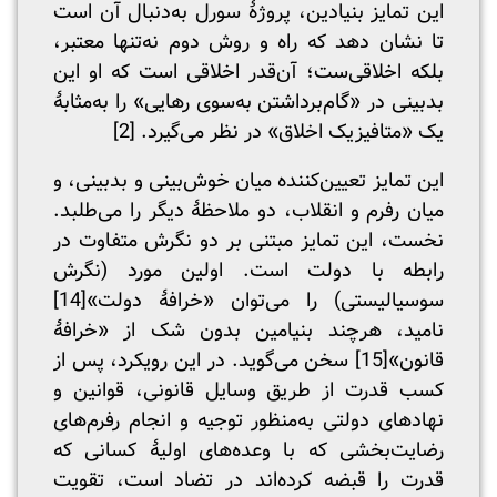
این تمایز بنیادین، پروژۀ سورل به‌دنبال آن است
تا نشان دهد که راه و روش دوم نه‌تنها معتبر،
بلکه اخلاقی‌ست؛ آن‌قدر اخلاقی است که او این
بدبینی در «گام‌برداشتن به‌سوی رهایی» را به‌مثابۀ
یک «متافیزیک اخلاق» در نظر می‌گیرد. [2]
این تمایز تعیین‌کننده میان خوش‌بینی و بدبینی، و
میان رفرم و انقلاب، دو ملاحظۀ دیگر را می‌طلبد.
نخست، این تمایز مبتنی بر دو نگرش متفاوت در
رابطه با دولت است. اولین مورد (نگرش
سوسیالیستی) را می‌توان «خرافۀ دولت»
[14]
نامید، هرچند بنیامین بدون شک از «خرافۀ
قانون»
[15]
سخن می‌گوید. در این رویکرد، پس از
کسب قدرت از طریق وسایل قانونی، قوانین و
نهادهای دولتی به‌منظور توجیه و انجام رفرم‌های
رضایت‌بخشی که با وعده‌های اولیۀ کسانی که
قدرت را قبضه کرده‌اند در تضاد است، تقویت