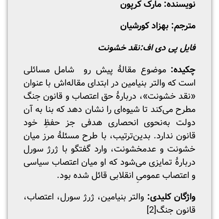
نویسنده: مارک کرپون
مترجم: بهزاد کورشیان
فایل پی دی اف:
نقد خشونت
چکیده:
موضوع مقالۀ پیش رو شامل مسائلی
است که والتر بنیامین در ابتدای مقاله‌اش با عنوان
«نقد خشونت»، دربارۀ حق اعتصاب و قانون جنگ
مطرح می‌کند تا شیوه‌ای را نشان دهد که بنا به آن
دولت به‌نحوی انحصاری هدفی جز حفظِ خود
قانون ندارد. بدین‌ترتیب، با طرح مسئلۀ مرز میان
خشونت و عدم‏خشونت، وارد گفتگو با ژرژ سورل
دربارۀ تمایزی می‌شود که او میان اعتصاب سیاسی
و اعتصاب عمومیِ انقلابی قائل شده بود.
واژگان کلیدی:
والتر بنیامین، ژرژ سورل، اعتصاب،
قانون جنگ
[2]