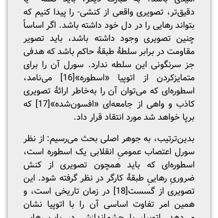
دقیق‌تر، تصویری واقعی از کنشی- را پیدا کنیم که
بتواند رهایی را در دل خود داشته باشد. اگر اساساً
چنین تصویری وجود داشته باشد، باید تصویر
مقاومت در برابر سلطۀ طبقۀ حاکم باشد که هدفی
جز سرنگونی این سلطه ندارد. سورل آن را برای
متمایزکردن از اتوپیا «اسطوره»
[16]
می‌نامد،
اسطوره‌ای که می‌توان آن را به‌خاطر ارائۀ تصویری
کاذب و واهی از جامعه‌ای «افسون‌شده»
[17]
که
برپا خواهد شد مورد انتقاد قرار داد.
بدین‌ترتیب، به جوهر اصلی بحث می‌رسیم: از نظر
سورل اعتصاب عمومیِ انقلابی یک اسطوره است،
اسطوره‌ای که باید همچون تصویری از کنش
ضروریِ رهاییِ طبقۀ کارگر در نظر گرفته شود. این
تصویری از گسست
[18]
در زمان تاریخی است، و
همین امر تفاوت اساسی آن را با اتوپیا نشان
می‌دهد. اتوپیا، با چشم‌اندازش در باب رهایی