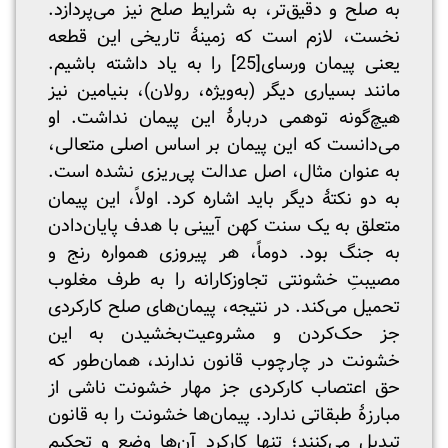
به صلح و دقیق‌تر، به شرایط صلح نیز می‌پردازد.
نخست، لازم است که زمینۀ تاریخی این قطعه
یعنی پیمان ورسای
[25]
را به یاد داشته باشیم.
مانند بسیاری دیگر (به‌ویژه، رولان)، بنیامین نیز
هیچ‌گونه توهمی دربارۀ این پیمان نداشت. او
می‌دانست که این پیمان بر اساس اصلی متعالی،
به عنوان مثال، اصل عدالت پی‌ریزی نشده است.
به دو نکتۀ دیگر باید اشاره کرد. اولاً، این پیمان
متعلق به یک سنت کهن آیینی با هدف پایان‌دادن
به جنگ بود. دوماً، هر پیروزی همواره رنج و
مصیبتِ خشونتی تجاوزکارانه را به طرف مغلوب
تحمیل می‌کند. در نتیجه، پیمان‌های صلح کارکردی
جز حک‌کردن و مشروعیت‌بخشیدن به این
خشونت در چارچوب قانون ندارند، همان‌طور که
حق اعتصاب کارکردی جز مهار خشونت ناشی از
مبارزۀ طبقاتی ندارد. پیمان‌ها خشونت را به قانون
تبدیل می‌کنند؛ تنها کارکرد آن‌ها وضع و تحکیم