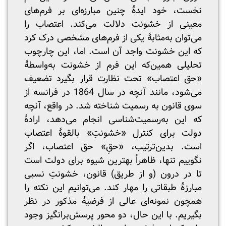
نخست، خود ایدۀ چنین مبارزه‌ای بر فرم‌های
معینی از خشونت دلالت می‌کند. اعتصاب را
می‌توان به‌مثابۀ یکی از فرم‌های مشخصی درک کرد
که این خشونت واجد آن است. اما، این چارچوب
تحلیلی همین‌که این فرم از خشونت به‌واسطۀ
«حق اعتصاب» تحت نظارت قرار بگیرد تضعیف
می‌شود، مانند آنچه در سال 1864 در فرانسه از
سوی قانون به رسمیت شناخته شد. در واقع، آنچه
که این به‌رسمیت‌شناسی انجام می‌دهد، ارادۀ
دولت برای کنترل «خشونتِ» بالقوۀ اعتصاب
است. بدین‌ترتیب، «حقِ» حق اعتصاب، اگر
نگوییم تنها، ظاهراً بهترین شیوه برای دولت است
تا در درون (و از طریق) قانون، خشونتِ نسبی
مبارزۀ طبقاتی را مهار کند. می‌توانیم این نکته را
همچون نمونه‌ای عالی از فرضیۀ مذکور در نظر
بگیریم. با این حال، دو محور پرسش‌برانگیز وجود