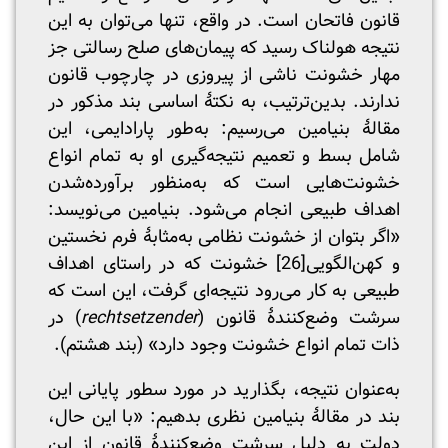
قانون فاتحان است. در واقع، تنها می‌توان به این
نتیجه هولناک رسید که پیمان‌های صلح رسالتی جز
مهار خشونت ناشی از پیروزی در چارچوب قانون
ندارند. بدین‌ترتیب، به نکتۀ اساسی بند مذکور در
مقالۀ بنیامین می‌رسیم: به‌طور پارادایمی، این
شامل بسط و تعمیم نتیجه‌گیری او به تمام انواع
خشونت‌هایی است که به‌منظور برآورده‌شدن
اهداف طبیعی انجام می‌شود. بنیامین می‌نویسد:
«اگر بتوان از خشونت نظامی به‌مثابۀ فرم نخستین
و کهن‌الگویی
[26]
خشونت که در راستای اهداف
طبیعی به کار می‌رود نتیجه‌ای گرفت، این است که
سرشت وضع‌کنندۀ قانون (
rechtsetzender
) در
ذات تمام انواع خشونت وجود دارد» (بند هشتم).
به‌عنوان نتیجه‌، بگذارید در مورد سطور پایانی این
بند در مقالۀ بنیامین نظری بدهیم: «با این حال،
دولت به دلیل سرشت وضع‌کنندۀ قانون از این