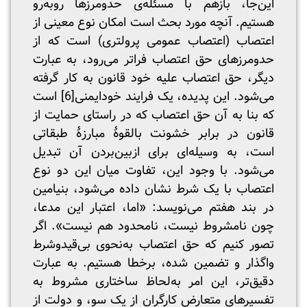
این‌جا، بازهم با مسئله‌ی حدومرزها روبه‌رو
هستیم. آنچه مورد بحث است امکان نوع معینی از
اعتصاب (اعتصاب عمومی پرولتری) است که از
حدومرزهای حق اعتصاب فراتر می‌رود، به عبارت
دیگر، حق اعتصاب علیه خود قانون به کار گرفته
می‌شود. این پدیده، یک فرایند خودایمنی
[6]
است
که بنا به آن حق اعتصاب که در راستای حمایت از
قانون در برابر خشونت بالقوۀ مبارزۀ طبقاتی
است، به وسیله‌ای برای ازبین‌بردن آن تبدیل
می‌شود. با وجود این، تفاوت میان این دو نوع
اعتصاب با یک شرط نشان داده می‌شود، بنیامین
در بند هفتم می‌نویسد: «اما، اعتبار این مدعا،
چون نامشروط نیست، نامحدود هم نیست». اگر
تصور کنیم که حق اعتصاب به‌نحوی بی‌قیدوشرط
واگذار و تضمین شده، برخطا هستیم. به عبارت
دقیق‌تر، این امر به‌لحاظ ساختاری مشروط به
تفسیرهای متعارض کارگران از یک سو، و دولت از