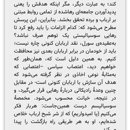
کند؛ به عبارت دیگر، مگر اینکه هدفش را یعنی
پدیدآوردن جامعه‌ای رهاشده از تمامی روابط مبتنی
بر ارباب و برده تحقق بخشد. بنابراین، این پرسش
مطرح می‌شود که: کدام الزامات را باید رفع کرد تا
رهایی سوسیالیستی یک توهم صرف نباشد؟
به‌عقیده‌ی سورل، نقد اربابان کنونی چاره نیست؛
باید از خودمان در برابر اربابان بعدی نیز محافظت
کنیم. به همین دلیل است که، همان‌طور که
خواهیم دید، اعتصاب سیاسی –اعتصابی که
به‌مثابۀ نوعی اخاذی در نظر گرفته می‌شود که
هدف آن سازش با اربابان کنونی است- در مقابل
چنین وعدۀ رادیکالی دربارۀ رهایی قرار می‌گیرد، و
در نتیجه، خیانت محسوب می‌شود. مخمصۀ
سوسیالیسم درست همین‌جاست: هربار فکر
می‌کنیم (یا امیدواریم) که از شر شبح ارباب خلاص
شده‌ایم، او به هر طریقی راه بازگشت را پیدا
می‌کند.