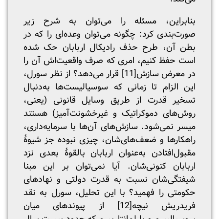
بنابراین، مسئله را می‌توان به شرح زیر
صورت‌بندی کرد: چگونه می‌توان وعده‌ای را که در
بطن آن، طرح حذف رادیکال اربابان حک شده
است حفظ کنیم، امری که صرف واقعیت‌اش آن را
در معرض سازش
[11]
قرار می‌دهد؟ از نظر سورل،
این الزام تا زمانی که سوسیالیست‌ها به‌دنبال
تسخیر قدرت از طریق وسایل قانونی (یعنی،
روش‌های دموکراتیک و غیرخشونت‌آمیز) هستند
میسر نمی‌شود. سازش‌های آن‌ها با سرمایه‌داری،
راهکارها و ضعف‌های‌شان، چیزی نبوده جز شیوۀ
مقبول‌افتادن به‌عنوان اربابان بالقوۀ بعدی نزد
اربابان کنونی‌شان. آیا نمی‌توان بر این مبنا
شیفتگی‌شان نسبت به قدرت دولتی و نهادهای
حکومتی را فهمید؟ با این تحلیل، سورل به نقد
فریدریش نیچه
[12]
از پیوندهای میان