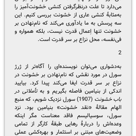
می‌دارد تا علت درنظرگرفتن کنشی خشونت‌آمیز را
به‌مثابۀ کنشی عاری از خشونت بررسی کنیم. این
سه پرسش به ما یادآوری می‌کند که نام‌نهادن بر
خشونت تنها اِعمال قدرت نیست، بلکه همواره و
فی‌نفسه، محل نزاع بر سر قدرت است.
2
به‌دشواری می‌توان نویسنده‌ای را آگاه‌تر از ژرژ
سورل در مورد نقشی که نام‌نهادن بر خشونت در
نزاع بر سر قدرت ایفا می‌کند پیدا کرد. بیایید
اندکی از بنیامین فاصله بگیریم و به
تأملاتی در
باب خشونت
(1907) سورل نزدیک شویم، که منبع
الهام مقالۀ «نقد خشونت» بنیامین بود. نزد
سورل، سوسیالیسم فاقد معناست مگر اینکه
وعده‌اش را دربارۀ رهایی طبقۀ کارگر از تمامی
وضعیت‌های مبتنی بر استثمار و بهره‌کشی عملی