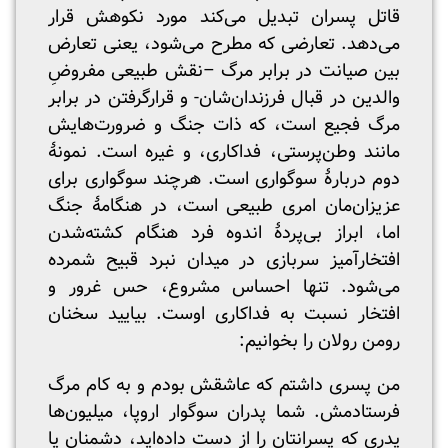
قاتل پسران تبدیل می‌کند مورد نکوهش قرار
می‌دهد. تعارضی که مطرح می‌شود، یعنی تعارض
بین صیانت در برابر مرگ –نقش طبیعی مفروضِ
والدین در قبال فرزندان‌شان- و قرارگرفتن در برابر
مرگ فجیع است، که ذات جنگ و ضرورت‌هایش
مانند وطن‌پرستی، فداکاری، و غیره است. نمونۀ
دوم دربارۀ سوگواری است. هرچند سوگواری برای
عزیزان‌مان امری طبیعی است، در هنگامۀ جنگ
اما، ابراز بی‌پردۀ اندوه فرد هنگام کشته‌شدن
افتخارآمیز سربازی در میدان نبرد قبیح شمرده
می‌شود. تنها احساس مشروع، حس غرور و
افتخار نسبت به فداکاری اوست. بیایید سخنان
رومن رولان را بخوانیم:
من پسری داشتم که عاشقش بودم و به کام مرگ
فرستادمش. شما پدران سوگوار اروپا، میلیون‌ها
پدری که پسرانتان را از دست داده‌اید، دشمنان یا