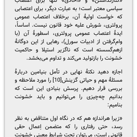
«کنارگذاشتن» و «اخاذی» تنها برای اعتصاب
سیاسی معتبر است؛ به عبارت دیگر، برای اعتصابی
که خواست اولیۀ آن، برخلاف اعتصاب عمومی
پرولتری، شورش علیه خود قانون نیست. اساساً،
ایدۀ اعتصاب عمومی پرولتری، اسطورۀ آن (با
وام‌گرفتن از ادبیات سورل)، رهایی از این دوگانۀ
ازهم‌گسسته است که ناگزیر استیلا و حاکمیت
خشونت را بازتولید می‌کند و تداوم می‌بخشد.
اجازه دهید نکتۀ نهایی در تأمل بنیامین دربارۀ
مسئلۀ مهم و حیاتی گزینش
[10]
را مورد ملاحظه و
بررسی قرار دهیم. پرسش بنیادی این است که
بدانیم چه‌چیزی را می‌توانیم و باید خشونت
بنامیم:
«زیرا هراندازه هم که در نگاه اول متناقض به نظر
رسد، حتی رفتاری را که متضمن اِعمال حقی
قانونی است، می‌توان تحت شرایط معینی خشونت