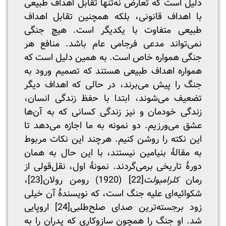
دلیل است که تعارض نه‌تنها تقابل اهداف طبیعی
با اهداف قانونی، بلکه همچنین تقابل اهداف
طبیعی متفاوت با یکدیگر است. هیچ جنگی
نمی‌تواند مدعی فرجامی عام باشد. منافع هر
جنگی همواره خاص است. به همین دلیل است که
همواره اهداف طبیعی هستند که تصمیم ورود به
جنگ را پیش می‌برند، در حالی که اهداف دیگر
تضعیف می‌شوند، ابتدا با حفظ زندگی انسان،
زندگی خودمان و نیز زندگی کسانی که به آن‌ها
عشق می‌ورزیم. دو نمونه به ما اجازه می‌دهد تا
این نکته را روشن کنیم. هرچند این نکات مربوط
به مقالۀ بنیامین نیستند، با این حال به همان
دورۀ تاریخی برمی‌گردند. نمونۀ اول، نقل‌قولی از
رمان
کلرامبولت
[22]
(1920) رومن رولان
[23]
،
شکوائیه‌ای علیه جنگ است، که نویسندۀ آن خیلی
زود برجسته‌ترین صدای صلح‌طلبی
[24]
اروپایی
شد. او جنگ را همچون سازوکاری که پدران را به