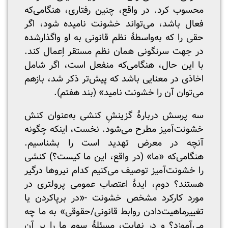
محسوب کرد. در واقع، چنین رفتاری، هنگامی‌که
فعال باشد، می‌تواند خشونت نامیده شود، اگر
حقی را که به‌واسطۀ نظم قانونی به او واگذارشده
در جهت سرنگونی همان نظم مستقر اِعمال کند.
با این حال، هنگامی‌که منفعل است، اگر شامل
اخاذی در معنایی باشد که پیش‌تر ذکر شد، بازهم
می‌توان آن را خشونت نامید» (بند هفتم).
سه پرسش دربارۀ گزینشِ کنشی به‌عنوان کنش
خشونت‌آمیز مطرح می‌شود. نخست، اینکه چگونه
آنچه در معرض تهدید است را بشناسیم.
هنگامی‌که «ما» (در واقع، این ما کیست؟) کنشی
را خشونت‌آمیز توصیف می‌کنیم کدام نیروها درگیر
هستند؟ دوم، ایدۀ اعتصاب عمومی پرولتری در
مورد کارکرد مشخص خشونت -«در برپاکردن یا
تغییرماهیت‌دادن روابط قانونی/حقوقی» به ما چه
می‌آموزد؟ و در نهایت، مسئلۀ سوم ما را بر آن