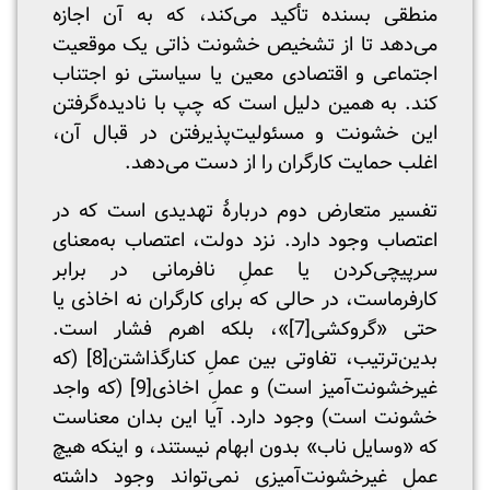
منطقی بسنده تأکید می‌کند، که به آن اجازه
می‌دهد تا از تشخیص خشونت ذاتی یک موقعیت
اجتماعی و اقتصادی معین یا سیاستی نو اجتناب
کند. به همین دلیل است که چپ با نادیده‌گرفتن
این خشونت و مسئولیت‌پذیرفتن در قبال آن،
اغلب حمایت کارگران را از دست می‌دهد.
تفسیر متعارض دوم دربارۀ تهدیدی است که در
اعتصاب وجود دارد. نزد دولت، اعتصاب به‌معنای
سرپیچی‌کردن یا عملِ نافرمانی‌ در برابر
کارفرماست، در حالی که برای کارگران نه اخاذی یا
حتی «گروکشی
[7]
»، بلکه اهرم فشار است.
بدین‌ترتیب، تفاوتی بین عملِ کنارگذاشتن
[8]
(که
غیرخشونت‌آمیز است) و عملِ اخاذی
[9]
(که واجد
خشونت است) وجود دارد. آیا این بدان معناست
که «وسایل ناب» بدون ابهام نیستند، و اینکه هیچ
عملِ غیرخشونت‌آمیزی نمی‌تواند وجود داشته