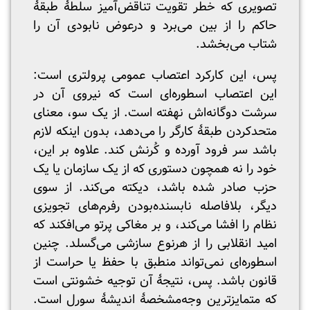
تصویری که خطر تقویت تناقض‌آمیز سلطۀ طبقۀ
حاکم را از بین می‌برد و درعوض نابودی آن را
شتاب می‌بخشد.
پس، این کارکرد اعتصاب عمومی پرولتری است:
این اعتصاب اسطوره‌ای است که نیروی آن در
سرشت دوگانه‌اش نهفته است. از یک سو، معنای
متحدکردن طبقۀ کارگر را می‌دهد، بدون اینکه لازم
باشد سر فرود آورده و کُرنش کند. علاوه بر این،
خود را نه همچون دستوری که از یک سازمان یا یک
حزب صادر شده باشد، دیکته می‌کند. از سوی
دیگر، بلافاصله نابسنده‌بودن رفرم‌های تجویزی
نظام را افشا می‌کند، و بر مغاکی پرتو می‌افکند که
امید انقلابی را از هرنوع سازشی می‌گسلد. چنین
اسطوره‌ای نمی‌تواند منطبق با حفظ یا حراست از
قانون باشد. پس، نتیجۀ آن توجیه خشونتی است
که متمایزترین وجه‌مشخصۀ اندیشۀ سورل است.