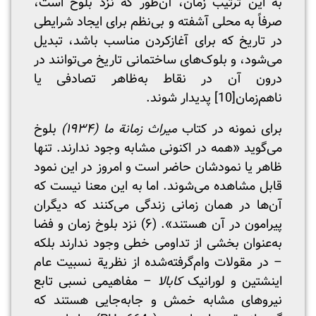
به این ترتیب زمان، آن‌طور که نزد بلوخ است،
صرفاً به محلی آشفته و بی‌نظم برای ایجاد شرایطی
در تاریخ که برای آغازکردن مناسب باشد، تبدیل
می‌شود، و بلوک‌های ساختمانی تاریخ می‌توانند در
درون آن در نقاط به‌ظاهر تصادفی یا
ناهم‌زمان
[10]
پدیدار شوند.
برای نمونه در کتاب
میراث زمانة ما (۱۹۳۴)
بلوخ
می‌گوید «همه در اکنونی مشابه وجود ندارند. تنها
ظاهر یا نمودشان حاضر است و امروز در این نمود
قابل مشاهده می‌شوند. اما به این معنا نیست که
آن‌ها در همان زمانی زندگی می‌کنند که دیگران
پیرامون در آن هستند». (۶) نزد بلوخ زمان و فضا
به‌عنوان بخشی از تداومی خطی وجود ندارند بلکه
– در مقولات وام‌گرفته‌شده از نظریة نسبیت عام
اینشتین و لورانیک
کابالا
– مفاهیمی نسبی تابع
نیروهای مشابه خمش و جابه‌جایی هستند که