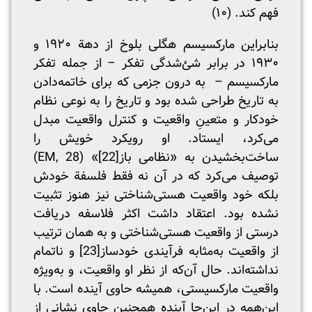
فهم کند. (۱۰)
بنابراین مارکسیسم هگلی بلوخ از دهة ۱۹۲۰ و
۱۹۳۰ در برابر شئ‌شدگی تفکر – از جمله تفکر
مارکسیسم – به درون جزمی که برای خاتمه‌دادن
به تاریخ طراحی شده بود و تاریخ را به نوعی نظام
خودکار و متعینِ واقعیت و کنترل واقعیت مبدل
می‌کرد، ایستاد. او رویکرد خویش را
ساخت‌بخشیدن به «نظامی باز
[22]
» (EM, 28)
توصیف می‌کرد که در آن نه فقط فلسفة خودش
بلکه خود واقعیت هستی‌شناختی نیز هنوز تثبیت
نشده بود. اعتقاد داشت اکثر فلاسفه دریافت
درستی از واقعیت هستی‌شناختی و به همان ترتیب
از واقعیت به‌مثابه فرآیندی خودساز
[23]
و ناتمام
نداشته‌اند. حال آن‌که از نظر او واقعیت، و به‌ویژه
واقعیت مارکسیستی، همیشه حاوی آینده است. با
این‌همه در این‌جا آینده همچنین حاوی نشانی از