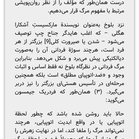
درست همان‌طور که مؤلف را از نظر روان‌پویشی
مرتبط با مفهوم مرگ قرار می‌دهیم.
نزد بلوخ به‌عنوان نویسندة مارکسیستِ آشکارا
هگلی – که اغلب هایدگر جناح چپ توصیف
می‌شود – شدن یا صیرورت کلی
[9]
بزرگتر از هر
فرد است، هرچند سوژة فردانی آن را به‌صورت
دیالکتیکی پیش می‌برد و شکل می‌دهد. بنابراین
مرگ فردانی در نظرگاه بلوخ نه فقط اساس و اثبات
وجود و «ضد-اتوپیای مطلق» است بلکه همچنین
مرحله‌ای در تأسیس هستی‌ای بزرگتر را نیز دربر
می‌گیرد. (۳) همان‌طور که فردریک جیمسون
می‌گوید:
حالا باید روشن شده باشد که چطور لحظة
اتوپیایی یا در واقع ابدیت اتوپیایی، هرچند
نمی‌تواند مرگ را ملغا کند، اما در نهایت زهرش را