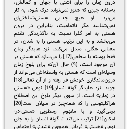
درون زمان را برای آشتی با جهان و کمالش،
به‌مثابه چیزی که هنوز نمی‌تواند درک شود، به کار
می‌برد. او هیچ جدایی هستی‌شناختی‌ای
نمی‌شناسد مگر ناتمامیت، بنابراین در درون
هستی به امر گذرا نسبت به ناگذرندگی تقدم
می‌بخشد و به این ترتیب هستی را به شدن، در
معنایی هگلی، مبدل می‌کند. نزد هایدگر زمان
فقط پوسته یا سطحی
[17]
را می‌سازد که هستی در
آن موجود است، (۹) حال آن‌که برای بلوخ زمان
وسیله‌ای است که هستی به واسطه‌اش می‌تواند از
درون‌ماندگاری‌ خودش فرا رفته و از آن تعالی
[18]
جوید. نزد هایدگر گونة انسان
[19]
نوعی «هستی
در زمان» است. از سوی دیگر بلوخ این اصطلاح
هراکلیتوسی را که همه‌چیز در سیلان است
[20]
برمی‌گیرد و با مفهوم ارسطویی هستی-در-
امکان
[21]
ترکیب می‌کند تا گونة انسان را به جای
نوعی «هستی» فردانی همچون «شدنی» اجتماعی