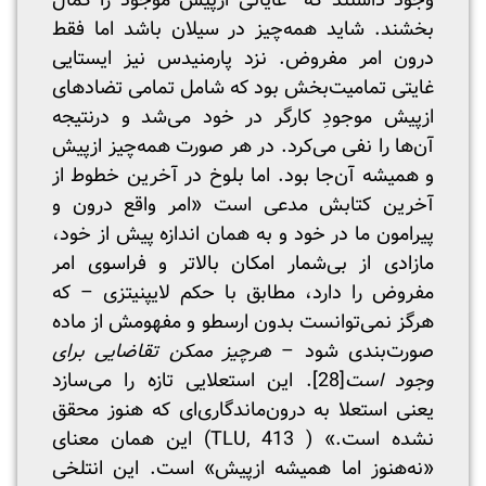
وجود داشتند که غایاتی از‌پیش ‌موجود را کمال
بخشند. شاید همه‌چیز در سیلان باشد اما فقط
درون امر مفروض. نزد پارمنیدس نیز ایستایی
غایتی تمامیت‌بخش بود که شامل تمامی تضادهای
از‌پیش موجودِ کارگر در خود می‌شد و درنتیجه
آن‌ها را نفی می‌کرد. در هر صورت همه‌چیز ازپیش
و همیشه آن‌جا بود. اما بلوخ در آخرین خطوط از
آخرین کتابش مدعی است «امر واقع درون و
پیرامون ما در خود و به همان اندازه پیش از خود،
مازادی از بی‌شمار امکان بالاتر و فراسوی امر
مفروض را دارد، مطابق با حکم لایپنیتزی – که
هرگز نمی‌توانست بدون ارسطو و مفهومش از ماده
صورت‌بندی شود –
هرچیز ممکن تقاضایی برای
وجود است
[28]
. این استعلایی تازه را می‌سازد
یعنی استعلا به درون‌ماندگاری‌ای که هنوز محقق
نشده است.» ( TLU, 413) این همان معنای
«نه‌هنوز اما همیشه ازپیش» است. این انتلخی