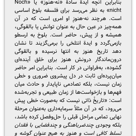
بنابراین آنچه ایدة سادة «نه-هنوز» یا «Noch
nicht» به نظر می‌رسد برای فلسفه بلوخ اساسی
است. هرچند نه-هنوزِ او امری است که در آن
همه‌چیز در عین حال به عنوان توانش یا بالقوگی،
همیشه و از پیش، حاضر است. بلوخ به ارسطو
بازمی‌گردد و ایدة انتلخی را برمی‌گزیند تا نشان
دهد تاریخ هنوز به انتها نرسیده و بالقوگی
درون‌ماندگار درونش هنوز برای خلق آینده‌ای
گشوده، به‌فراوانی در کار است. بنابراین امر حاضر
میان‌پرده‌ای ثابت در دل پیشروی ضروری و خطی
زمان نیست، بلکه تصادمی ناپایدار و حادث میان
فهم‌ها و بازخواست‌ها از زمان طبیعی و تجربه‌شده
است: «تاریخْ ذاتی نیست که به‌صورت خطی پیش
می‌رود، که در آن مثلاً سرمایه‌داری به‌عنوان مرحلة
نهایی تمامی مراحل قبلی را حل‌وفصل کرده باشد،
بلکه
وجودی چندضرباهنگی و چندفضایی با فقدان
تسلط کافی است و هنوز به هیچ عنوان گوشه و