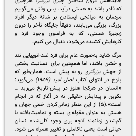
جایگاهش درون ساختن چیزی بزرگتر، هرچیزی
که قادر باشد به هستی درآید. پس وقتی می‌گوییم
مردمان به میانجی ایستادن بر شانة دیگر افراد
بزرگ، بزرگی می‌یابند، دقیقاً جایگاه تأخر را درون
زنجیرة هستی، که به فراسوی وجود فرد و
کارهایش کشیده می‌شود، دنبال می کنیم.
مرگ شاید به‌صورت عام برای فرد ضد-اتوپیایی تند
و خشن باشد، اما همچنین برای انسانیت بخشی
از جهش بزرگتری رو به پیش است. همان‌طور که
بلوخ در انتهای کتاب
اصل امید (۱۹۵۹)
می‌گوید:
«انسان در هرکجا هنوز در پیش-تاریخ می‌زید …
تکوین و پیدایش حقیقی نه در آغاز که در انجام
است».(۵) از این منظر زمانی‌کردن خطی جهان و
هستی به عنوان مقوله‌ای بسته و تمامیت‌یافته با
گم‌شدن زمانمند آنچه برای وجود کلی‌شده انسان
حیاتی است یعنی ناکاملی و تغییر همراه می شود.