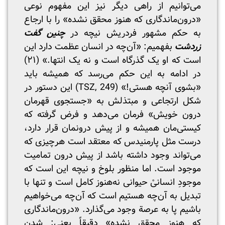
می‌توانیم از راهی دیگر نیز این مفهوم نوعی
«درون‌ماندگاری که هنوز محقق نشده» را با ارجاع
به حکم مشهور فردریش نیچه در
چنین گفت
زردشت
بفهمیم: «آن‌چه در انسان عظمت دارد این
است که او یک گذرگاه است و نه یک انتها.» (۲۱)
در ادامه به این حکم می‌رسد که همیشه باید
«بشوی آنچه هستی!» (TSZ, 249) این دستور در
شکل ارتجاعی و مبتذلش به «جستجوی قهرمان
درون خویش» فرمان می‌دهد و فرض گرفته که
کیستی‌مان همیشه و از پیش درونمان قرار دارد،
درست مثل پارمنیدس که معتقد است هرچیزی که
می‌تواند وجود داشته باشد از پیش درون تمامیت
موجود است. اما منظور بلوخ و نیچه این است که
موجودِ انسانیْ حیوانی نه‌هنوز کامل است و تنها با
تبدیل به آن‌چه هستیم است که آن‌چه می‌خواهیم
باشیم پا به عرصة وجود می‌گذارد. «درون‌ماندگاری
که هنوز محقق نشده» دقیقاً یعنی: شدن