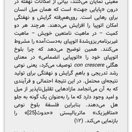
معینی نمایان می‌کنند، بیانی از امکانات نهفته در
درون «پایایی جهت» است که همان میل انسان
برای رهایی است. روی‌هم‌رفته گرایش و نهفتگی
امکان اتوپیا را افزایش می‌دهند. هرچند هر دو
کمیت – در ماهیت نامتعین خویش – ماهیت
غیربرنامه‌ریزی‌شدة اتوپیای به‌دست‌آمده را مشروط
می‌کنند. همین توضیح می‌دهد که چرا بلوخ
اتوپیای خود را «اتوپیایی انضمامی» در معنای
هگلیِ
con crescere
توصیف می‌کرد، یعنی نوعی
رشد تدریجی و باهمِ گرایش و نهفتگی برای تولید
نتیجه‌ای محتمل. در این نتیجة احتمالی و فرآیندی
که به آن می‌انجامد مازادهایی تقلیل‌ناپذیر از میل
و امید وجود دارد که ما را به‌عنوان یک گونه به جلو
هل می‌دهند. بنابراین فلسفة بلوخ نوعی
«متافیزیک» ماتریالیستی «حدوث
[25]
» را
بازنمایی می‌کند. (۱۲)