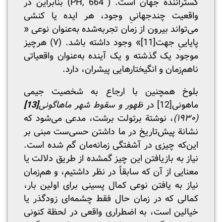
گسترانندة جهان است. ( PH, 664) بنابراین در
واقعیت چندجهانیِ وجود، هر ایده یا کنشی
می‌تواند بیرون از زمان تجربه‌شده به‌عنوان نوعی «
پایاییِ جهت
[11]
» وجود داشته باشد. (۷) هرچیز
موجود یک گذشته و یک آینده به‌عنوان واقعیاتی
ناهم‌زمان و انگیختارهایی پیشران، دارد.
بلوخ همچنین با ارجاع به شخصیت جیمی
ماهونی
[12]
در
ظهور و سقوط شهر ماهاگونی
[13]
(۱۹۳۰)
، نوشتة برتولت برشت، مدعی می‌شود که
نشانة پیش‌تاریخ در ما داشتن حسی‌ست مبنی بر
این‌که چیزی در آشفتگی زمانه‌مان گم شده است.
نیاز به بازیافتن این چیز گمشده از طریق دلالت یا
معنایی از آن که سابقاً در نظر داشتیم، و هم‌زمان
نیاز به یافتن نوعی کمال پسینی برای اولین بار،
کمالی که در زمان حال فقط چشمه‌ای زودگذر یا
خیالین است، به اضطراری واقعی در لحظة کنونی