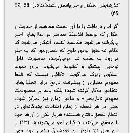
کنارهایش آشکار و حل‌وفصل نشده‌اند
».(EZ, 68–
69)
اگر این دریافت را با آن دست مفاهیم از حدوث و
امکان که توسط فلاسفة معاصر در سال‌های اخیر
پی‌گرفته می‌شود مقایسه کنیم، آشکار می‌شود که
نظام نه-هنوز بودی بلوخ که همان‌طور که به جلو
می‌رود به عقب نیز برمی‌گردد، به‌صورت قابل
توجهی پیشگو و گشوده می‌شود. برای نمونه
اسلاوی ژیژک می‌گوید: «کافی نیست که فقط
مفهوم معیاری از پیشرفت تاریخ برای تحلیل‌های
انتقادی به‌کار گرفته شود؛ بلکه باید بر محدودیت
مفهوم «تاریخی» و عادیِ زمان نیز تمرکز شود،
یعنی در هر لحظه از زمان امکانات چندگانه‌ای در
انتظار تحقق‌یافتن هستند؛ هربار یکی از آن‌ها خود
را محقق می‌کند، دیگران لغو می‌شوند». (۱۳) با
این حال نزد بلوخ این لغو‌شدنْ دائمی نبود چون