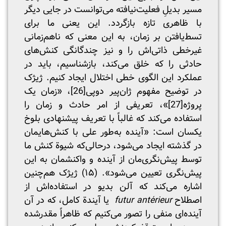
مسیر بدیلِ فعلیت‌نیافته می‌توانست در جایی دیگر
با ظاهری تازه بازگردد. این یعنی ما برای
تسط‌یافتن بر زمان، به این معنی که ناهم‌زمانی
غیرخطی ذاتی‌اش را و نیز چندگانگی کنش‌های
حادثی را که خلق می‌کند، بازشناسیم، باید در
عملکرد این الگوی خطی اختلال ایجاد کنیم. ژیژک
در توضیح مفهوم ژان‌پیر دوپی
[26]
، «زمان یک
پروژه
[27]
»، تعریفی از امر حادث و زمان را
استفاده می‌کند که غالباً با تعریف پیشنهادی بلوخ
یکسان است: «آینده به‌طور علی با کنش‌هایمان
در گذشته ایجاد می‌شود، درحالی‌که شیوة کنش ما
توسط پیش‌نگری‌مان از آینده و واکنشمان به این
پیش‌نگری تعیین می‌شود». (۱۵) ژیژک هم‌چنین
اشاره می‌کند که آلن بدیو در استفاده‌اش از
اصطلاح
futur antérieur
یا آیندة کامل، که در آن
آینده‌ای منفی را تصور می‌کنیم که ظاهراً مقدرشده