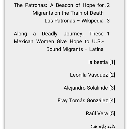
The Patronas: A Beacon of Hope for
Migrants on the Train of Death
Las Patronas – Wikipedia
Along a Deadly Journey, These
Mexican Women Give Hope to U.S.-
Bound Migrants – Latina
la bestia
[1]
Leonila Vásquez
[2]
Alejandro Solalinde
[3]
Fray Tomás González
[4]
Raúl Vera
[5]
:کلیدواژه ها