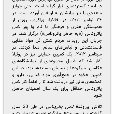
در ابعاد گسترده‌تری قرار گرفته است. حتی جوایز
متعددی را نیز برایشان به ارمغان آورده است. در
۲۶ نوامبر ۲۰۱۱، در خالاپا، وراکروز، روزی از
همبستگی هنری و فرهنگی با نام وا پور لاس
پاتروناس («به خاطر پاتروناس») برگزار شد. در
جریان این رویداد، مردم شش تُن مواد غذایی
فاسدنشدنی و لباس‌های سالم اهدا کردند. در
سپتامبر ۲۰۱۲، یک کمپین حمایتی نیز در پوئبلا
آغاز شد که شامل مجموعه‌ای از نمایشگاه‌های
عکاسی، میزگردها و نمایش مستندها بود. در این
کمپین علاوه بر جمع‌آوری مواد غذایی، دارو و
کمک‌های مالی نیز دریافت شد تا از ادامۀ کار لاس
پاتروناس حداقل برای یک سال اطمینان حاصل
شود.
تلاش بی‌وقفۀ
لاس پاتروناس
در طی 30 سال
گذشته با نیروی عشق و انگیزه تغذیه شده است و