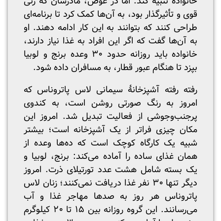
خانواده تنبیه کند. اما در عوض، مادرشان که زنی
قوی و تأثیرگذار بود، به آن‌ها کمک کرد تا برنامه‌ای
طراحی کنند که بتوانند به این کار ادامه دهند. او
به آن‌ها گفت که اگر این افراد به غذا نیاز دارند،
خانواده باید روزانه حدود ۳۰ وعده برنج و لوبیا
بپزد تا هنگام عبور قطار، به مسافران داده شود.
رفته رفته آشپزخانۀ سیمانی لاس پاتروناس که
امروز به رنگ صورتی روشن است، به کندوی
پرجنب‌وجوشی از فعالیت تبدیل شد. امروز این
مکان چیزی فراتر از یک آشپزخانه است؛ بیشتر
شبیه یک کارگاه کوچک است که ده‌ها وعده از
همان غذای ساده را آماده می‌کند: برنج، لوبیا و
یک بسته شامل هشت عدد تورتیلای ذرت. امروز
دیگر تنها ۳۰ نفر غذا دریافت نمی‌کنند؛ زنان لاس
پاتروناس هر روز به صدها مهاجر غذا و آب
می‌رسانند. این گروه روزانه بین ۱۵ تا ۲۰ کیلوگرم