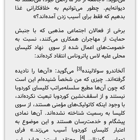
دیوانه‌ایم. چطور می‌توانیم به خلافکارانی غذا
بدهیم که فقط برای آسیب زدن آمده‌اند؟»
برخی از فعالان اجتماعی مذهبی که با جنبش
حمایت از مهاجران همکاری می‌کنند، نسبت به
خصومت‌های اعمال شده از سوی نهاد کلیسای
محلی علیه لاس پاتروناس انتقاد کرده‌اند:
[3]
آلخاندرو سولالینده
می‌گوید: «آن‌ها را نادیده
گرفته‌اند. چیزی که من شخصاً شنیده‌ام این است
که چون آن‌ها مطیع سلسله‌مراتب کلیسای کوردوبا
نیستند و از اسقف‌نشین کوردوبا تبعیت نکرده‌اند،
با وجود اینکه کاتولیک‌های مؤمنی هستند، از سوی
کلیسا به رسمیت شناخته نشده‌اند. آن‌ها نمادی
پیشگام و خدمت‌رسان هستند و این موضوع به
اعتبار کلیسای کوردوبا آسیب می‌زند.» فرای
[4]
توماس گونزالس
معتقد است: «باید این