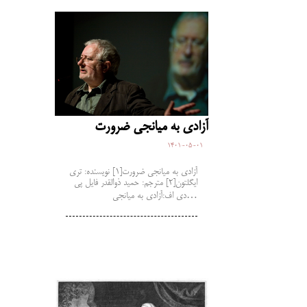
آزادی به میانجی ضرورت
1401-05-01
آزادی به میانجی ضرورت[1] نویسنده: تری
ایگلتون[2] مترجم: حمید ذوالقدر فایل پی
دی اف:آزادی به میانجی…