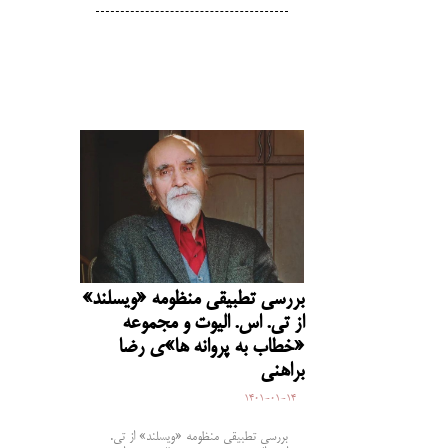
بررسی تطبیقی منظومه «ویسلند»
از تی. اس. الیوت و مجموعه
«خطاب به پروانه­ ها»ی رضا
براهنی
1401-01-14
بررسی تطبیقی منظومه «ویسلند» از تی.