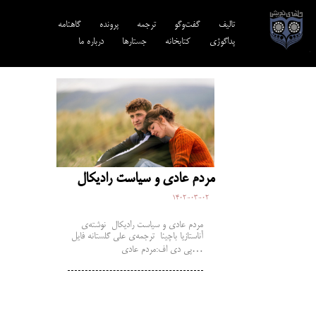
تالیف‎‌
گفت‌وگو
ترجمه‌
پرونده
گاهنامه
پداگوژی
کتابخانه
جستارها
درباره ما
مردم عادی و سیاست رادیکال
1402-03-02
مردم عادی و سیاست رادیکال نوشته‌ی
آناستازیا باچینا ترجمه‌ی علی گلستانه فایل
پی دی اف:مردم عادی…