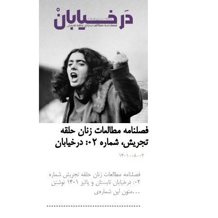
فصلنامه مطالعات زنان حلقه
تجریش، شماره 02: درخیابان
1401-08-02
فصلنامه مطالعات زنان حلقه تجریش شماره
02: درخیابان تابستان و پائیز 1401 نوشتن
متون این شماره‌ی…