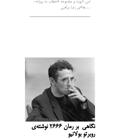
اس. الیوت و مجموعه «خطاب به پروانه­
ها»ی رضا براهنی…
نگاهی بر رمان 2666 نوشته‌ی
روبرتو بولانیو