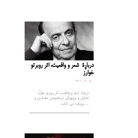
دربارۀ شعر و واقعیت، اثر روبرتو
خوارُز
1401-06-05
دربارۀ شعر و واقعیت، اثر روبرتو خوارُز؛
تحلیل و پروپوزالی درخصوص مضامین و
رویکرد این کتاب…