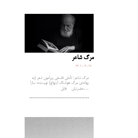
مرگ شاعر
1401-09-17
مرگ شاعر؛ تأملی فلسفی پیرامون شعر (به
بهانه‌ی مرگ هوشنگ ابتهاج) نویسنده: سارا
حضرتیان فایل…