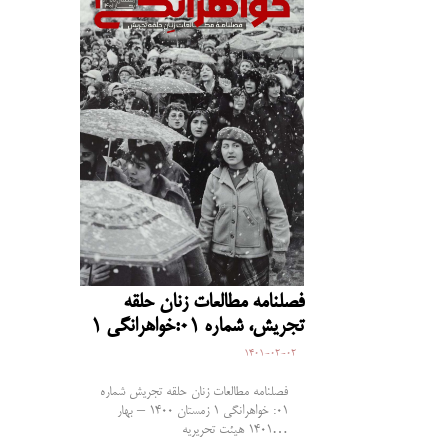
فصلنامه مطالعات زنان حلقه
تجریش، شماره 01:خواهرانگی 1
1401-02-02
فصلنامه مطالعات زنان حلقه تجریش شماره
01: خواهرانگی 1 زمستان 1400 – بهار
1401 هیئت تحریریه…