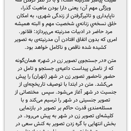
هیبت پیامبر مدرنیته است، و با در نظر گرفتن سه
ویژگی مهم آن؛ یعنی دارا بودن ماهیت گذرا،
ناپایداری و تاثیرگرفتن از زندگی شهری، به امکان
خلق نسخه‌ي زنانه‌ي شخصیت مهم و البته همیشه
مرد حاضر در ادبیات مدرنیته می‌پردازد: فلانور.
امری که بدون اتفاق افتادن آن مدرنیته‌ی به تصویر
کشیده شده‌ ناقص و ناکامل خواهد بود.
متن
«در جستجوی تصویر زن در شهر»
همان‌گونه
که از نامش پیداست داعیه‌ی جستجو و تامل در
حضورِ ناحضورِ تصویر زن در شهر (تهران) را پیش
می‌کشد. متن در ابتدا با توصیف تاریخچه‌ای از
جنسیت در شهر آغاز می‌شود. سپس مختصاتی از
تصویر جنسیتی در شهر را ترسیم می‌کند و با
مسئله‌مندیِ قدرت حاکم بر تصویر در بازنمایی
کلیشه‌ای تصویر زن در شهر به پیش می‌رود. در
بخش انتهایی با گره زدن تصویر به کنش سعی در