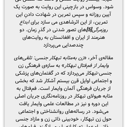
شود. وسواس در بازچینی این روایت به صورت یک
آیین روزانه و سپس تمرین در شهادت دادنِ این
تمرین، از این اثرشاهدی می سازد برای
ابداع
روزمرگی
[5]
های تصور شدنی در گذرِ زمان. دو
هنرمند از ایران و افغانستان به روایت‌های
چندصدایی می‌پردازد
مقاله‌ی آخر، «
زن به‌مثابه تبهکار جنسی: تلقی‌های
وایمار از فم‌فتال تبهکار
» به سازه‌ی فرهنگی زن
جنسی-تبهکار می‌پردازد که در گفتمان‌های پزشکی
و اجتماعی اوایل قرن بیستم آشکار شد که بخشی
از جریان فرهنگی آلمان وایمار است. فم‌فتال به
مثابه هیولای تبهکار در روزنامه‌نگاری جریان اصلی
این دوره و نیز در مطالعات علمی وایمار یافت
می‌شود. در رساله‌های روانشناختی و اجتماعی
حول زن تبهکار، خودبینی ذاتی زن و مازاد جنسی
ذاتی او عمل تهبکارانه را برمی‌انگیزد. فیلم‌های