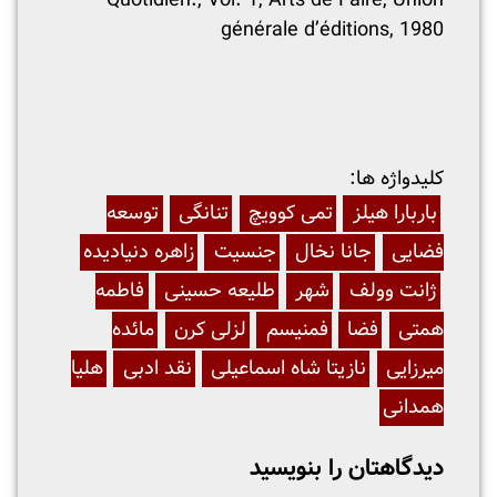
Quotidien:, Vol. 1, Arts de Faire, Union
générale d’éditions, 1980
:کلیدواژه ها
باربارا هیلز
تمی کوویچ
تنانگی
توسعه
فضایی
جانا نخال
جنسیت
زاهره دنیادیده
ژانت وولف
شهر
طلیعه حسینی
فاطمه
همتی
فضا
فمنیسم
لزلی کرن
مائده
میرزایی
نازیتا شاه اسماعیلی
نقد ادبی
هلیا
همدانی
دیدگاهتان را بنویسید