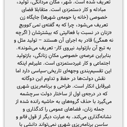
تعریف شده است. شهر، مکان مردانگی، تولید،
مبادله و کار دستمزدی است. متقابلا فضای
خصوصی (خانه یا حومه‌ی شهرها) جایگاه زن
تعریف می‌شود، چرا که به گفته‌ی
تمی کوویچ
«زنان در نسبت با فعالیتی که بیشترشان ( اگرچه
نه همگی) قادر به اجرای آن هستند – تولید مثل و
به تبع آن بازتولید نیروی کار- تعریف می‌شوند».
بنابراین عرصه‌ی خصوصی مکانِ زنانگی، بازتولید
اجتماعی و کار غیردستمزدی است. علیرغم اینکه
این تقسیم‌بندی وجهه‌ای تاریخی-سیاسی دارد اما
نقش دولت‌ها در حفظ و تداوم این دوگانه
غیرقابل انکار است. طراحی و برنامه‌ریزی شهری
که در درجه‌ی اول از ساختار دولت سرچشمه
می‌گیرد با حذف گروه‌های به حاشیه رانده شده از
جمله زنان، فضاهای عمومی را کدگذاری و
نشانه‌گذاری می‌کند. به عبارت دیگر از قول
فالو
و
ساسن
برنامه‌ریزی شهری نمی‌تواند دانشی با