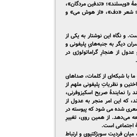
نظومۀ «ویسلند»؛ «تدفین مردگان»،
»؛ شعر «دف»، «از هوش می» و
ت. و نگاه این نوشتار به یکی از
 دیگر به­ جنبه‌هایِ پلی­فونی و
عدول از هنجارِ گراماتولوژی در
ا با شبکه‌ای از کلمات، صداهای
تین و نظریاتِ پلی­فونی ملهم از
د را نمایندۀ صریح اسکیزوفرنی،
د، که این امر منجر به عدول از
شعری ­شده می ­شود که پیوسته در
 می‌دهد. از همین روی، تغییرِ
ۀ اجتماعی است.
میان فردیت سوبژکتیوی و ارتباط