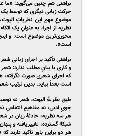
براهنی هم چنین می‌گوید: «ما عمل
حرکت زبانی دیگری که توسط یک ح
موضوعِ مهمِ این نظریاتِ الیوت
نظریه از اجرا، به­ عنوانِ یک اتکا
محوری‌ترین موضوع است، و اینجا 
است».
براهنی تأکید بر اجرایِ زبانی شعر
و کاری با بیانِ مطلب ندارد: ش
که اجرای شعری صورت نگرفته، هن
است بعداً بیاید. بدین­ ترتیب شع
جویِ ادبی، نه مفاهیمِ انتفاعیِ ذه
هر سه نظریه، حادثۀ زبان در شعر ر
شبکۀ گسترده، تغییریافته و پنهان
هر دو براین باور تأکید دارند که