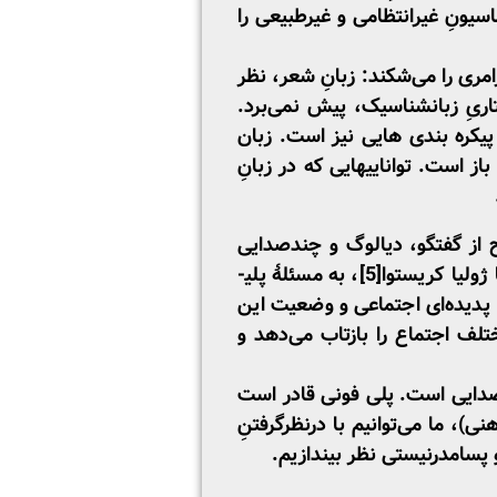
یونِ غیرانتظامی و غیرطبیعی را
رامری را می‌شکند: زبانِ شعر، نظر
تاریِ زبانشناسیک، پیش نمی‌برد.
کره ­­بندی ­هایی نیز است. زبان
 است. توانایی­هایی که در زبانِ
ح از گفتگو، دیالوگ و چندصدایی
ژولیا کریستوا
[5]
، به مسئلۀ پلی­
 پدیده‌ای اجتماعی و وضعیت این
تلف اجتماع را بازتاب می‌دهد و
ندصدایی است. پلی فونی قادر است
)، ما می‌توانیم با درنظرگرفتنِ
 پسامدرنیستی نظر بیندازیم.