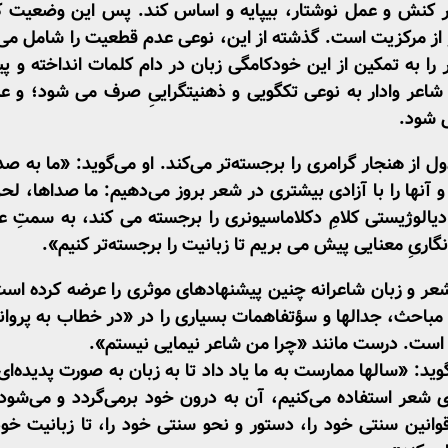
در کنش و عمل نوشتار، بی­پایه و اساس کند. پس این وضعیت ک
 مرکزیت است. گذشته از این، نوعی عدم قطعیت را شامل می ­
را به تمکین از این خودکامگی زبان در دام کلمات انداخته و پی
شاعر وادار به نوعی تک­گویی و ذهنیت­گراییِ صرف می ­شود؛ و علاو
ی­ شود.
ول از هنجار گرامری را برجسته‌تر می‌کند. او می‌گوید: «ما به ص
نها را با آزادی بیشتری در شعر بروز می‌دهیم: ما صداها، لحن‌
الوژیستی کلامِ دکلاماسیونری را برجسته می­ کند، به­ سمتِ عد
گاریِ معنایی پیش می­ بریم تا زبانیت را برجسته‌تر کنیم».
شعر و زبان شاعرانه چنین پیشنهادهای موثری را عرضه ­کرده ­ا
مباحث، جدال­ها و سؤتفاهمات بسیاری را در «در خطاب به پروانه‌
 ­است. درست مانند «چرا من شاعر نیمایی نیستم».
ید: «سال­ها ممارست به ما یاد داد تا به زبان به ­صورت پدیده‌ای
رای شعر استفاده می‌کنیم، آن به درون خود برمی‌گردد و می‌شود 
قوانین سنتی خود را، دستور و نحو سنتی خود را، تا زبانیت خود ر