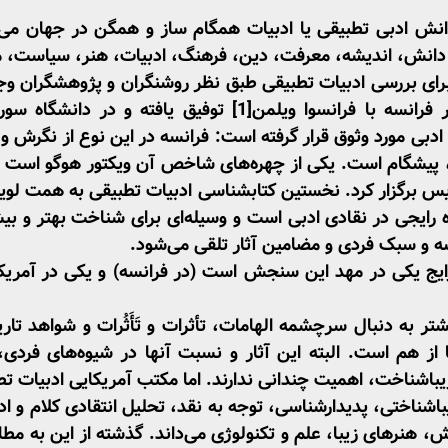
ش ادبی تطبیقی یا ادبیات همگام ساز و همگن در جهان می‌گ
انش، اندیشه، معرفت، دین، فرهنگ، ادبیات، هنر، سیاست، مد
برای بررسی ادبیات تطبیقی طبق نظر روشنگران و پژوهشگران و
 فرانسه با فرانسوا ویلمن
[1]
توفیق یافته و در دانشگاه سو
ادبی مورد وثوق قرار گرفته ­است: فرانسه در این نوع از نگرش و
پیشگام است. یکی از چهره‌های شاخص آن ویکتور هوگو است ک
ریس برگزار کرد. نخستین کتابشناسی ادبیات تطبیقی به همت لویی
 رایجی در نقادی ادبی است و وسیله‌ای برای شناخت بهتر و بیش
دیشه و سبک فردی و مضامین آثار تلقی می‌شود.
یج یکی در مهد این سنجش است (در فرانسه) و یکی در آمریکا،
شتر به دنبال سرچشمه الهامات، تأثرات و تَأَثُرات و شواهد تا
ها از هم است. البته این آثار و نسبت آنها در شیوه‌های فردی
زیباشناخت، اهمیت چندانی ندارند. اما مکتب آمریکایی ادبیات ت
اشناختی، پدیدارشناسی، توجه به نقد، تحلیل انتقادی کلام و ادب
نش، هنرهای زیبا، علم و تکنولوژی می‌داند. گذشته از این به 