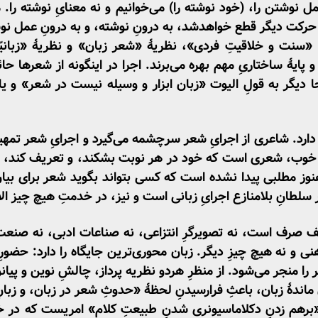
 نوشتن را، (خود نوشته را) می‌خوانیم و نه­ معنایِ نوشته را
رکت دیگر قطع خواهدشد، به درونِ نوشته، و به درونِ عمل نوش
، «سنت و خلاقیتِ فردی»، نظریۀ «شعر زبان» و نظریۀ «زبان
ء و پایۀ ساختاریِ مهم بهره می‌برند. اجرا در اینگونه از شعرها ح
دیگر به قولِ الیوت «زبان ابزار و وسیله نیست در شعر» و یا
 دارد. شاعری از اجرایِ شعر سرچشمه می‌گیرد و اجرایِ شعر تمهی
عر خوب، شعری است که خود در هر نوبت بشکند، و تعریف کند، ت
وز مطلبی پیدا نشده ­است که کسی بتواند بگوید شعر برای 
ر سلطانِ بلامنازع اجرایِ زبانی است و نیز، در خدمتِ هیچ ­چیز
نی و نه هیچ ­چیزِ دیگر. زبان محوری‌ترین جایگاه را دارد: حضورِ
ا منجر می‌شود. از منظرِ هردو نظریه ­پرداز، چالشِ نوین و پیانوی
 ­ماندۀ زبان، باعثِ فرارسیدنِ لحظۀ «حدوثِ شعر در زبان، و زبا
 «برهم ­زدنِ دکلاماسیونری ­شدنِ طبیعتِ کلام» امری­ست که د