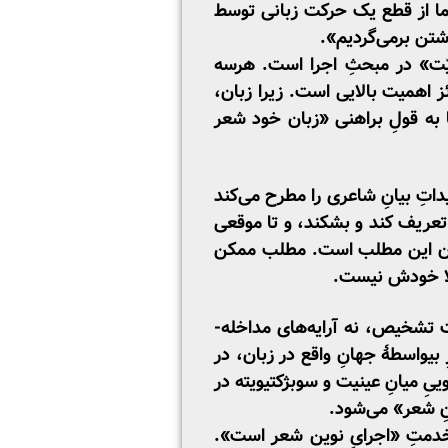
. ما از قطع یک حرکت زبانی توسط
تن برمی‌گردیم».
یّت» در مبحثِ اجرا است. هرسه
ائز اهمیت بالایی است. زیرا زبان،
 به قولِ براهنی «زبان خود شعر
داتِ بیانِ شاعری را مطرح می‌کند
عریف کند و بشکند، و تا موقعی
بیان این مطلب است. مطلب ممکن
 الا خودش نیست.
طبق نظریۀ الیوت، شعر نه توصیف صرف است، نه تصویرگرِ انتزاعی، نه صناعات ادبی، نه صنعت تشخیص، نه آرایه‌های مداخله­
 بی­واسطۀ جهانِ واقع در زبان، در
یِ میانِ عینیت و سوبژکتیویته در
نِ شعر» می‌شود.
ر خدمتِ «اجرایِ نوین شعر است».