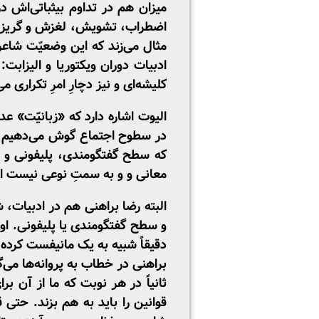
میزان هم در تداوم بی­ثباتی‌اش 
اضطراب، تشویش، لغزش و گریز از
مثال می‌زند که این وضعیّت شاعر 
ادبیات دوران ویکتوریا و الیزابت: 
کلیشه‌ای و نیز دچارِ امرِ تکراری م
الیوت اشاره دارد که «زبانیّت» عد
در سطوح اجتماع گوش می‌دهیم و آ
که سطح گفتگومندی، پلی­فونی و دی
معانی و و به ­سمتِ نوعی نیست ­ان
البته رضا براهنی هم در ادبیات، 
و سطح گفتگومندی یا پلی­فونی. او 
دقیقاً شبیه به یک مانیفست کرده
براهنی در خطاب به پروانه‌ها می‌گو
ثانیاً در هر نوبت که ما از آن ب
قوانین را باید به هم بزند. حتی 