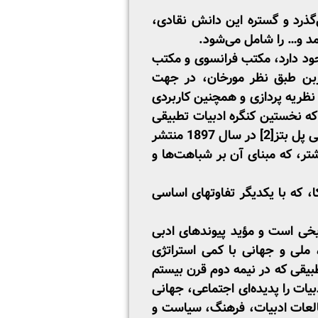
ذرد و گستره این دانش نقادی،
 و… را شامل می‌شود.
جود دارد، مکتب فرانسوی و مکتب
ربن طبق نظر مورخان، در جهت
 نظریه ­پردازی و همچنین کاربردی
ه نخستین کنگره ادبیات تطبیقی
 پل بتز
[2]
در سال 1897 منتشر
تر، که مبنای آن بر شباهت‌ها و
 که با یکدیگر تفاوت­های اساسی
ریخی است و مؤید پیوندهای ادبی
، ملی و جهانی با کمی استراتژی
طبیقی که در نیمه دوم قرن بیستم
یات را پدیده‌ای اجتماعی، جهانی
مطالعات ادبیات، فرهنگ، سیاست و