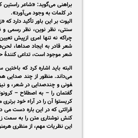
براهنی می‌گوید: «شاعر راستین ک
در کلمات به ­وجود می‌آورد».
الیوت بر این باور تأکید دارد که «
سنتی، نظر نوین، نظر رسمی و نظر 
چراکه نه­ تنها امری ازپیش­ تعیی
شعر قادر به ایجاد صداها، لحن‌ها
شعر موجود است، تداعی ­کنندۀ حرک
البته باید اشاره کرد که باختین
می‌داند. منظور از چند صدایی هم
فونی و چندصدایی در شعر، و نیز،
گفتمان را – به اصطلاح – کرونوت
کریستوا آن را در آراء خود برتری 
قرائتی که در این باره دست می ­د
کنش نوشتاری متن را به سمت زبانی
این نظریات مهم، از منظری هرمنوت