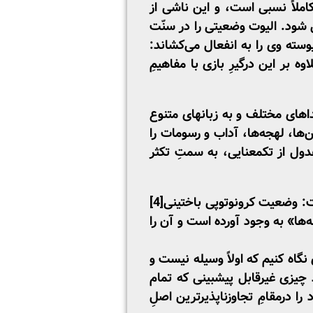
املاً نسبی است، و این ناشی از
شود. الیوت وضعیتی را در سنّت
وسته وی را به انفعال می‌کشاند:
ه ­بر این درگیرِ بازی با مفاهیمِ
داهای مختلف و به زبان­های متنوع
ها، لهجه‌ها، آداب و رسومات را
ول از تک­معنایی، به­ سمتِ تکثر
ست: وضعیت کرونوتوپی باختینی
[4]
ها» به­ وجود آورده ­است و آن را
 نگاه کنیم که اولاً وسیله نیست و
چیزی غیرقابل پیش­بینی‌ که تمام
ا درمقامِ تجاوزناپذیرترین اصلِ