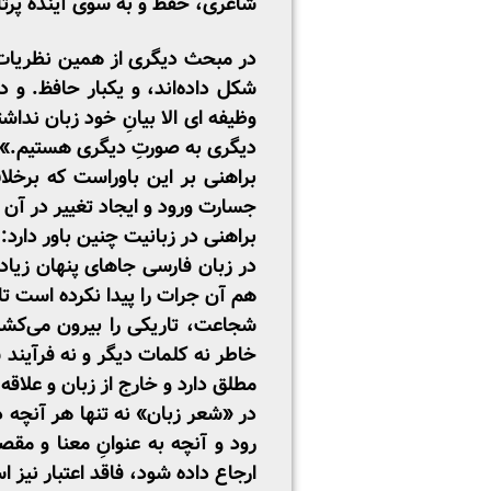
شاعری، حفظ و به سوی آینده پرتا
در مبحث دیگری از همین نظریات م
شکل داده‌اند، و یک­بار حافظ. و
وظیفه ­ای الا بیانِ خود زبان ندا
دیگری به صورتِ دیگری هستیم.»
براهنی بر این باوراست که برخل
جسارت ورود و ایجاد تغییر در آن 
براهنی در زبانیت چنین باور دارد
در زبان فارسی جاهای پنهان زیادی
هم آن جرات را پیدا نکرده ­است ت
شجاعت، تاریکی را بیرون می‌­کش
خاطر نه کلمات دیگر و نه فرآیند
مطلق دارد و خارج از زبان و علاقه
در «شعر زبان» نه تنها هر آنچه د
­رود و آنچه به عنوانِ معنا و مق
ارجاع داده شود، فاقد اعتبار نیز 