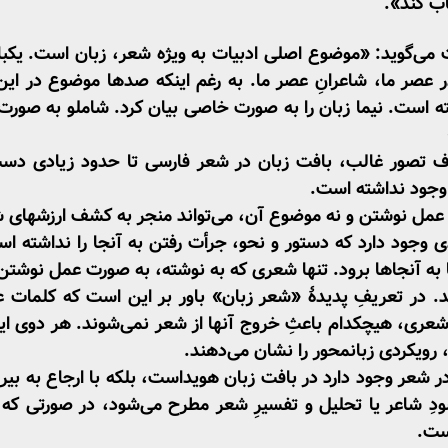
ب کند».
ی‌گوید: «موضوع اصلی ادبیات به ویژه شعر، زبان است. یک­با
 در عصر ما، شاعرانِ عصر ما. به رغم اینکه صدها موضوع در این
شته ­است. نیما زبان را به صورت خاصی بیان کرد. شاملو به صورت د
اف تصور غالب، بافت زبان در شعر فارسی تا حدود زیادی دست 
وجود نداشته ­است.
: عمل نوشتن و نه موضوع آن، می‌تواند منجر به کشف ارزش­های 
 وجود دارد که دستور و نحو، جرأت رفتن به آنجا را نداشته ­اس
ا به آنجاها برود. تنها شعری که به نوشته، به ­صورت عمل نوشتن 
د. در تعریفِ پدیدۀ «شعر زبان» باور بر این است که کلمات 
 شعری، هیچکدام باعثِ خروج آنها از شعر نمی‌شوند. هر دوی این
، رویکردی زبان­محور را نشان می‌دهند.
ر شعر وجود دارد در بافت زبان هویداست، بلکه با ارجاع به بی
صودِ شاعر یا تحلیل و تفسیرِ شعر مطرح می‌شود، در صورتی که 
است.