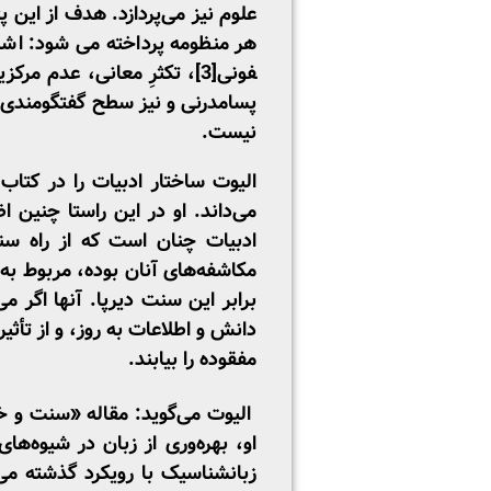
علوم نیز می‌پردازد. هدف از این
هر منظومه پرداخته می­ شود: اشار
فونی
[3]
، تکثرِ معانی، عدم­ مرک
پسامدرنی و نیز سطح گفتگومندی و
نیست.
الیوت ساختار ادبیات را در کتا
می‌داند. او در این راستا چنین ا
ادبیات چنان است که از راه سن
مکاشفه‌های آنان بوده، مربوط به
برابر این سنت دیرپا. آنها اگر 
دانش و اطلاعات به روز، و از تأثی
مفقوده را بیابند.
الیوت می‌گوید: مقاله «سنت و خل
او، بهره‌وری از زبان در شیوه‌
زبانشناسیک با رویکرد گذشته می‌