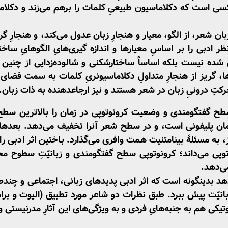
سی است که دکلاماسیون طبیعیِ کلمات را برهم می‌زند و دکلاماس
زبان شعر، از الگو، معیار و هنجارِ زبان عدول می‌کند، و هنجارِ گ
ادبی را بر اساسِ معیارها و اندازه ­گیری‌هایِ الگوهایِ ساخ
ن­ شده نیست بلکه اساساً ساختارشکنی و شالوده‌زدایی از چنین پی
، گریز از هنجارِ متداولِ دکلاماسیونریِ کلمات به سمت فضای باز
تِ درونیِ زبان در شعر هستند و نیز ارجاع­دهنده به ذات زبان.
 سطح گفتگومندی و وضعیت کرونوتوپی در زمان را بالاترین سط
ان پلی­فونی است، و در سطح شعر آن­را تخفیف می‌دهد. بعدها 
 به مسئلۀ بینامتنیت همت وافری می‌گذارد. باختین اثر ادبی را
وپی می‌داند؛ کرونوتوپی سطح گفتگومندی و زبانیّتِ سطوح مخ
می‌دهد.
هد بدین­گونه ا­ست که اثر ادبی پدیده­ای زبانی، اجتماعی و چ
ّت پیش ببرد. طبق نظرات دو شاعر مورد تطبیق (الیوت و براهنی
یکی هم به جنبه‌هایِ فردی و به ویژگی‌های این آثارِ مدرنیستی و