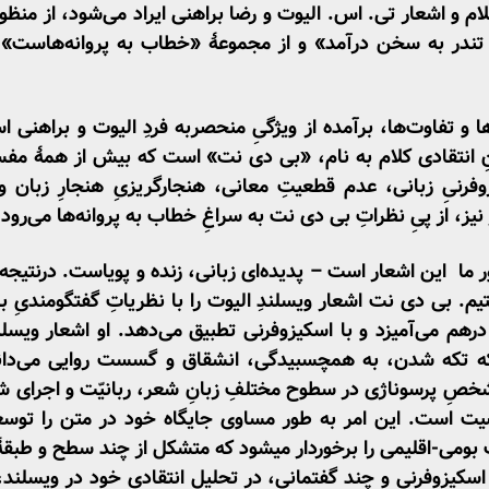
 کلام و اشعار تی. اس. الیوت و رضا براهنی ایراد می‌شود، از م
تندر به سخن درآمد» و از مجموعۀ «خطاب به پروانه‌هاست
و تفاوت‌ها، برآمده از ویژگیِ منحصربه ­فردِ الیوت و براهنی اس
 انتقادی کلام به نام، «بی دی نت» است که بیش از همۀ مفسران
نیِ زبانی، عدم ­قطعیتِ معانی، هنجارگریزیِ هنجارِ زبان و 
یز، از پیِ نظراتِ بی دی نت به سراغِ خطاب به پروانه‌ها می‌رود.
ا این اشعار است – پدیده‌ای زبانی، زنده و پویاست. درنتیجه م
بی دی نت اشعار ویسلندِ الیوت را با نظریاتِ گفتگومندیِ باخ
هم می‌آمیزد و با اسکیزوفرنی تطبیق می‌دهد. او اشعار ویسلن
 ­تکه­ شدن، به ­­هم­چسبیدگی، انشقاق و گسست روایی می‌دان
تشخصِ پرسوناژی در سطوح مختلفِ زبانِ شعر، ربانیّت و اجرای 
ت است. این امر به طور مساوی جایگاه خود در متن را توسعه
ت بومی-اقلیمی را برخوردار می­شود که متشکل از چند سطح و طبق
سکیزوفرنی و چند گفتمانی، در تحلیل انتقادی خود در ویسلند، 