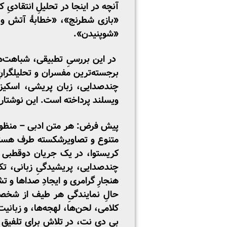
آنچه در اینجا در تحلیلِ انتقادیِ
«بازی شطرنج»، «خطابۀ آتش و 
«شوپنیدن».
در این بررسیِ تطبیقی، شباهت‌ها 
برجسته‌ترین مفسران و تحلیلگرانِ
چندصدایی، زبان پریشی، اسکیزوفر
ویسلند پرداخته است. این نوشتار ن
پیش فرض: هر متن ادبی – منظور م
متنوع و تصاویرشکسته طرف هستیم. 
کریستوا، در یک جریان دوقطبی در
چندصدایی، پریشیدگیِ زبانی، تکه
هنجارِ گرامری و ایجادِ صداها و 
حالِ نمایندگیِ هر طیف از شخصی
کلامی، لحن‌ها، لهجه‌ها، و زبانی
بی دی نت، در تلاش برای تلفیق ا