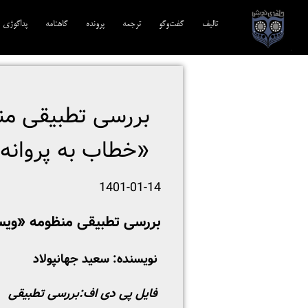
تالیف‎‌
گفت‌وگو
ترجمه‌
پرونده
گاهنامه
پداگوژی
بررسی تطبیقی من
«خطاب به پروانه­
1401-01-14
بررسی تطبیقی منظومه «ویسل
نویسنده: سعید جهانپولاد
فایل پی دی اف:
بررسی تطبیقی