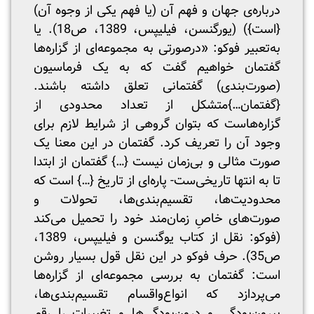
درباره‌ی جهان و فهم آن (یا فهم یکی از وجوه آن)
{است}) (یورگنسن، فیلیپس، 1389، ص18). یا
به‌تعبیر فوکو: «درصورتی به مجموعه‌ای از گزاره‌ها
گفتمان خواهیم گفت که به یک فرماسیون
(صورت‌بندی) گفتمانی تعلق داشته باشند.
{گفتمان…}متشکل از تعداد محدودی از
گزاره‌هاست که بتوان گروهی از شرایط لازم برای
وجود آن را تعریف کرد. گفتمان در این معنا یک
صورت مثالی و بی‌زمان نیست {…} گفتمان از ابتدا
تا به انتها تاریخی‌ست- پاره‌ای از تاریخ {…} است که
محدودیت‌ها، تقسیم‌بندی‌ها، تحولات و
صورت‌های خاصِ زمان‌مند خود را تحمیل می‌کند
(فوکو: نقل از کتاب یوگنسن و فیلیپس، 1389،
ص35). حرف فوکو در این نقل قول بسیار روشن
است: گفتمان به بررسی مجموعه‌ای از گزاره‌ها
می‌پردازد که انواع‌واقسام تقسیم‌بندی‌ها،
بیرون‌بودگی و درون‌بودگی‌ها و تغییرات را رقم