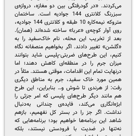
می‌کردند. «در گودرفتگی بین دو مغازه، دروازه‌ی
سبزرنگ کلانتری 144 جوادیه است. ساختمان
متروکه نیمه‌کاره 10 طبقه و کلانتری 144 جوادیه،
روی آوار کوچه‌ی «عربا» ساخته شده‌اند (همان).
بعد از تخریب این محله، نام خاک‌سفید را به
«گلشن» تغییر دادند. اگر بخواهیم منصفانه نگاه
کنیم، این طرح‌های ضربتی-پلیسی شاید بتوانند
میزان جرم را در منطقه‌ای کاهش دهند؛ اما
درنهایت تمام این اقدامات، موقتی هستند. مثلاً در
همین مورد خاک سفید، جرم به مناطق دیگری
رفت: از هرندی تا شوش و… بنابراین، این طرح
هم مانند دیگر طرح‌های پلیسی که امر جزئی را
ابژه‌انگاری می‌کند، فایده‌ی چندانی به‌دنبال
نداشت. اگر جز را در بستر کل نفهمیم، بازهم
شاهد این برنامه‌ها خواهیم بود؛ برنامه‌هایی که
نه‌تنها در ضدیت با فرودستی نیستند، بلکه