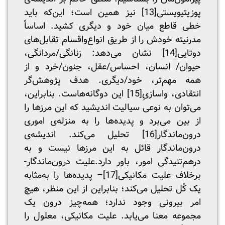
پوزیتیویستی
[13]
نیز همین است؛ این‌که باید
خطی قاطع میان خود و دیگری کشید. اساساً
مدرنیته خودش را از طریق انواع‌واقسام تقابل‌های
دوتایی
[14]
نشان می‌دهد: زنانگی/مردانگی،
حیوان/ انسان، احساس/عقل، جنون/خرد و از
همه مهم‌تر، خود/دیگری. هدف پژوهش‌گر
انتقادی، واسازیِ
[15]
این دوگانه‌هاست. بنابراین،
می‌توان به نوعی سیالیت اندیشید که این مرز‌ها را
از بین می‌برد و پدیده‌ها را به منزله‌ی اموری
درون‌ماندگار
[16]
تحلیل می‌کند. اندیشه‌ی
درون‌ماندگار قائل به این مرز‌ها نیست و به
درهم‌تنیدگی امور، باور دارد.علیت درون‌ماندگار-
برخلاف علیت مکانیکی
[17]
– پدیده‌ها را به‌مثابه
یک کُل تحلیل می‌کند؛ بنابراین از این منظر، هیچ
امر بیرونی وجود ندارد؛ همه‌چیز درون یک
مجموعه معنا می‌یابد. علیت مکانیکی، معلول را