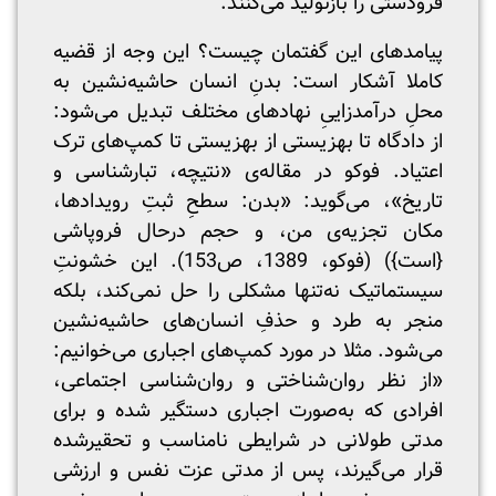
فرودستی را بازتولید می‌کنند.
پیامدهای این گفتمان چیست؟ این وجه از قضیه
کاملا آشکار است: بدنِ انسان حاشیه‌نشین به
محلِ درآمدزاییِ نهادهای مختلف تبدیل می‌شود:
از دادگاه تا بهزیستی از بهزیستی تا کمپ‌های ترک
اعتیاد. فوکو در مقاله‌ی «نتیچه، تبارشناسی و
تاریخ»، می‌گوید: «بدن: سطحِ ثبتِ رویدادها،
مکان تجزیه‌ی من، و حجم درحال فروپاشی
{است}) (فوکو، 1389، ص153). این خشونتِ
سیستماتیک نه‌تنها مشکلی را حل نمی‌کند، بلکه
منجر به طرد و حذفِ انسان‌های حاشیه‌نشین
می‌شود. مثلا در مورد کمپ‌‌های اجباری می‌خوانیم:
«از نظر روان‌شناختی و روان‌شناسی اجتماعی،
افرادی که به‌صورت اجباری دستگیر شده و برای
مدتی طولانی در شرایطی نامناسب و تحقیر‌شده
قرار می‌گیرند، پس از مدتی عزت نفس و ارزشی