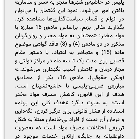
پلیس در حاشیه‌ی شهر‌ها منجر به «سر و سامان»
یافتن امور می‌شود. نمود این گفتمان را می‌توان
در انواع و اقسام سیاست‌گذاری‌ها مشاهده کرد.
بگذارید مثالی بزنم. براساس ماده‌ی 16 مبارزه با
مواد مخدر: «معتادان به مواد مخدر و روان‌گردان
مذکور در دو ماده‌ی (4) و (8) فاقد گواهی موضوع
ماده (15) و متجاهر به اعتیاد، با دستور مقام
قضایی برای مدت یک تا سه ماه در مراکز دولتی و
مجاز درمان و کاهش آسیب نگهداری می‌شوند…»
(ویکی حقوقی). ماده‌ی 16، یکی از مصادیق
مبارزه‌ی ضربتی-پلیسی با حاشیه‌نشینان است.
هدف از این قانون، کاهشِ مصرفِ مواد مخدر
است؛ به عبارت دیگر: «هدف کلی این برنامه
استفاده از فشار قانونی برای درگیر کردن، نگه‌داری
و درمان آن دسته از افرادِ بی‌خانمانِ مبتلا به شکل
تزریقی اختلالات مصرف مواد است که به‌صورت
داوطلبانه به جایگاه ارائه‌ی خدمات موجود در