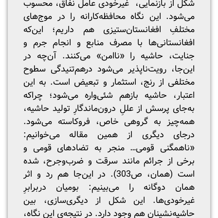
شکل از بازنمایی، غیرخودی عامل نفاق، محسوب
می‌شود. این نگاه محافظه‌کارانه را در موج‌های
مختلفِ افغانستان‌ستیزی هم داریم؛ این‌که
افغانستانی‌ها با مصرف منابع و انجام جرم و
جنایت، حاشیه را «ناامن» می‌کنند. آن‌چه در
این‌جا، رویت‌ناپذیر می‌شود درهم‌تنیدگی سطوح
مختلفی از رنج، استثمار و تبعیض است. به این
اعتبار، حاشیه بازهم شئی‌واره می‌شود؛ چراکه
به‌جای پرسش از عللِ درون‌ماندگارِ تولید حاشیه،
همه‌چیز به گروهی خاص، فروکاسته می‌شود.
درجای دیگری از همین مقاله می‌خوانیم:
«ناهمگنی قومی… منجر به تضادهای قومی و
برخی از جرائم مانند سرقت و ضرب‌و‌جرح، شده
است (همان، ص303). در این‌جا هم رد و اثر
همان دوگانه را می‌بینیم: بومیان دربرابرِ
غیرخودی‌ها. این شکل از دیگری‌سازی، بین
حاشیه‌نشینان هم وجود دارد. در نتیجه‌ی این نگاه،