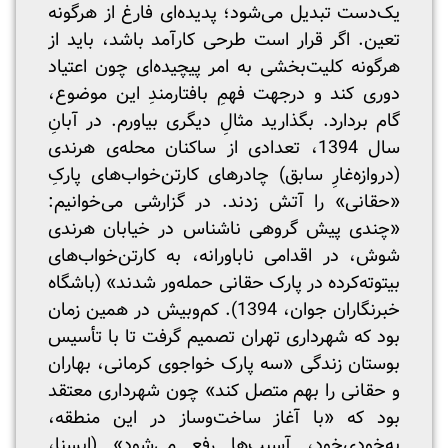
یک‌دست تبدیل می‌شود؛ پدیده‌ای فارغ از هرگونه
تعین. اگر قرار است طرحی کارآمد باشد، باید از
هرگونه کلیت‌بخشی به امر پیچیده‌ای چون اعتیاد
دوری کند و درجهت فهمِ بافتارمندِ این موضوع،
گام بردارد. بگذارید مثالِ دیگری بیاورم. در آبانِ
سال 1394، تعدادی از ساکنان محله‌ی هرندی
(دروازه‌غارِ سابق) چادرهای کارتن‌خواب‌های پارکِ
«حقانی» را آتش زدند. در گزارشی می‌خوانیم:
«چندی پیش گروهی ناشناس در خیابان هرندی
شوش، در اقدامی ناباورانه، به کارتن‌خواب‌های
بیتوته‌کرده در پارک حقانی حمله‌ور شدند» (باشگاه
خبرنگاران جوان، 1394). کم‌و‌بیش در همین زمان
بود که شهرداری تهران تصمیم گرفت تا با تأسیس
بوستان زندگی «سه پارک خواجوی کرمانی، بهاران
و حقانی را بهم متصل کند» چون شهرداری معتقد
بود که «با آغاز ساخت‌و‌ساز در این منطقه،
به‌خودی‌خود، آسیب‌ها رفع می‌شود» (ایسنا،