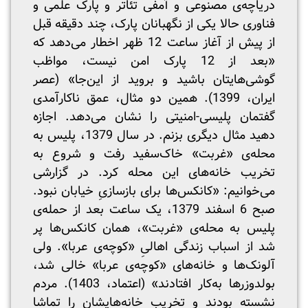
دریاچه‌ی مصنوعی و آمفی تئاتر و پارک علمی و
فناوری حالا یکی از نگهبانان پارک، چند دقیقه قبل
از پیش از آغاز ساعت 12 ظهر اخطار می‌دهد که
«بعد از 12 پارک امن نیست، مواظب
گوشی‌هایتان باشید و بروید از این‌جا» (عصر
ایران، 1399). همین دو مثال، عمق ناکارآمدی
گفتمان پلیسی-امنیتی را نشان می‌دهد. اجازه
دهید مثال دیگری بزنم. در سال 1379، پلیس به
محله‌ی «غربت» خاک‌سفید رفت و شروع به
تخریب خانه‌های این محله کرد. در گزارشی
می‌خوانیم: «کانکس‌ها برای بازسازیِ خیابان نبود.
صبح 6 اسفند 1379، یک ساعت بعد از حمله‌ی
پلیس به محله‌ی «غربت»، همان کانکس‌ها پر
شد از اسباب زندگی اهالیِ «کوچه‌ی عربا». ولی
آلونک‌ها و خانه‌های «کوچه‌ی عربا» خالی شد،
بولدوزر‌ها به‌کار افتادند» (اعتماد، 1403). مردم
نشسته بودند و تخریب‌ خانه‌هایشان را تماشا