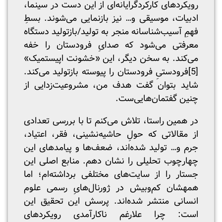
رویکرد‌های کارکردگرایانه‌ای از این دست در سینما،
ادبیات، موسیقی و… نیز بازنمایی می‌شوند. بسطِ
فهمِ آسیب‌شناسانه منجر به تولید/بازتولید دستگاه
معرفتی می‌شود که صدایِ فرودستان را خفه
می‌کند. به سخن دیگر، این «خشونت اپیستمیک»
[5]
فرودستیِ فرودستان را پیوسته بازتولید می‌کند.
شاید بتوان گفت هدف من، مشروعیت‌زدایی از
چنین گفتمان‌هایی‌ست.
در همین راستا، تلاش می‌کنم تا با بررسی تعدادی
از مقالاتی که حولِ حاشیه‌نشینی، فقر، اعتیاد،
جرم و… تولید شده‌اند، ضعف‌ها و پیامدهای این
چهارچوب تحلیلی را نشان دهم. منابع اصلی این
جستار را از سایت‌های مختلفی برداشته‌ام؛ اما
همه‎شان کم‌و‌بیش در ژورنال‌هایِ رسمی علوم
انسانی منتشر شده‌اند. پرسش این تحقیق این
است: چرا علارغم ناکارآمدی رویکردهای