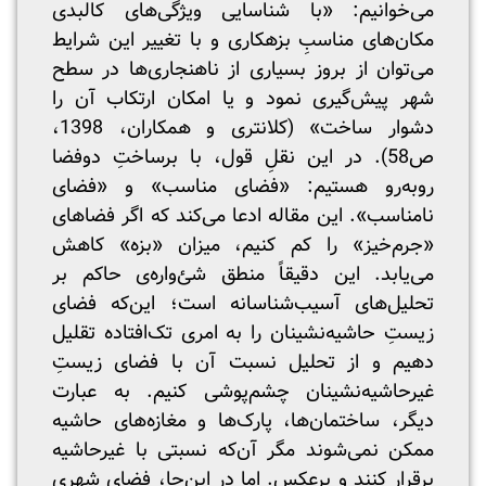
می‌خوانیم: «با شناسایی ویژگی‌های کالبدی
مکان‌های مناسبِ بزهکاری و با تغییر این شرایط
می‌توان از بروز بسیاری از ناهنجاری‌ها در سطح
شهر پیش‌گیری نمود و یا امکان ارتکاب آن را
دشوار ساخت» (کلانتری و همکاران، 1398،
ص58). در این نقلِ قول، با برساختِ دوفضا
روبه‌رو هستیم: «فضای مناسب» و «فضای
نامناسب». این مقاله ادعا می‌کند که اگر فضاهای
«جرم‌خیز» را کم کنیم، میزان «بزه» کاهش
می‌یابد. این دقیقاً منطق شئ‌واره‌ی حاکم بر
تحلیل‌های آسیب‌شناسانه است؛ این‌که فضای
زیستِ حاشیه‌نشینان را به امری تک‌افتاده تقلیل
دهیم و از تحلیل نسبت آن با فضای زیستِ
غیرحاشیه‌نشینان چشم‌پوشی کنیم. به عبارت
دیگر، ساختمان‌ها، پارک‌ها و مغازه‌های حاشیه
ممکن نمی‌شوند مگر آن‌که نسبتی با غیرحاشیه
برقرار کنند و برعکس. اما در این‌جا، فضای شهریِ