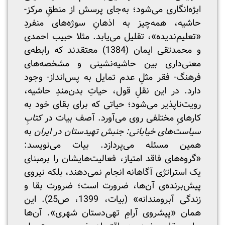
ابژه‌انگاری می‌شود؛ به‌جای پرسش از منطقِ مرکز-
حاشیه، همه‌چیز به اذهانِ سوژه‌های منفردِ
«تعلیم‌ندیده»، تقلیل می‌یابد. مثلا حبیب احمدی
و محمدتقی ایمان (1384) معتقدند که رابطه‌ی
معنی‌داری بین حاشیه‌نشینی و مشخصه‌های
فرهنگ- فقر مثلِ عدم تمایل به پس‌انداز- وجود
دارد. در این‌ نقلِ قول، حیاتِ بدن‌مندِ حاشیه،
رویت‌ناپذیر می‌شود؛ حیاتی که برای بقای خود به
کارهایِ مختلفی روی می‌آورد. آصف بیات در
کتابِ
سیاست‌های خیابانی: جنبش تهی‎دستان در ایران
به
همین مسئله می‌پردازد. بیات می‌نویسد:
«گروه‌های فاقد امتیاز، فعالیت‌هایشان را برمبنای
یک استراتژی آگاهانه انجام نمی‌دهند، بلکه نیروی
پیش‌برنده‌ی آن‌ها، ضرورت است؛ ضرورت بقا و
زندگی آبرومندانه» (بیات، 1399، ص25). این
همان «پیشروی آرامِ تهی‌دستان شهری». آن‌ها