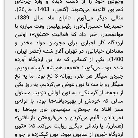
وجودی خود را از دست دیده و وارد چرخه‌ی
کجروی ثانویه می‌شوند (گنجی، 1403، ص26).
مثالی دیگر می‌آورم. «آبان ماه سال 1389،
حمیدرضا حسین‌آبادی؛ رئیس‌پلیس وقت مبارزه با
موادمخدر، خبر داد که فعالیت «شفق»؛ اولین
ارودگاه کار اجباری برای مجرمان مواد مخدر و
معتادان خیابانی، در تهران آغاز شد» (عصر ایران،
1400). یکی از کسانی که به این اردوگاه آورده
شده بود، می‌گوید: «همه، همیشه گرسنه بودیم.
جیره‌ی سیگار هر نفر، روزانه 3 نخ بود. ما یه نخ
سیگار رو با سه تا نون عوض می‌کردیم. یه روز یکی
از بچه‌ها از گرسنگی، یه نون لواش دزدید. مسئول
سالن که خودش از بهبودیافته‌ها بود، با لوله‌ی
سبز افتاد به جونش. سهمیه‌ی نون بچه‌ها رو
نمی‌دادن. قایم می‌کردن و می‌فروختن بازیافتی»
(همان). یا زندانی دیگری روایت می‌کند که: «توی
اردوگاه خبری از صابون نبود. نون کپک‌زده و جو و