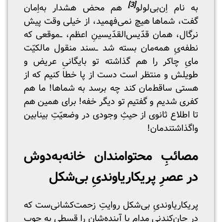
[3]
به نام اِن‌بی‌لولو
هم محض هشدار به‌اِمان
گفت، شماها هیچ نمی‌فهمید، از خیلی وقت پیش‌
نرگال، همان قدّیس‌القدّیسینِ اعظم‌، ـ‌ـ‌‌‌موقعی که
نطفه‌‌یِ همه‌مان بسته شد‌‌ ــ‌‌‌سند منقول مالکیّت‌
مایِ چاکر را هم گذاشته تو بایگانی‌ِ عریض و
طویلش و منتظر است دست از پا خطا کنیم که از
هستی ساقط‌مان کند چه برسد به شماها! ما هم
کفری شدیم و گفتیم تو دیگر خفه! برای همین هم
تا اطلاع ثانوی از حیثِ وجودی در وضعیّتِ بینابین
واگذاشتندمان!
مصائبِ محتوامندان خانه‌به‌دوش
در عصرِ پریکاریاوندیِ بی‌شکل
پریکاریاوندیِ بی‌شکل روایتِ زحمت‌کشانی‌ست که
در جان‌کندنی مدام یا آینده‌‌شان را قسطی به چوب