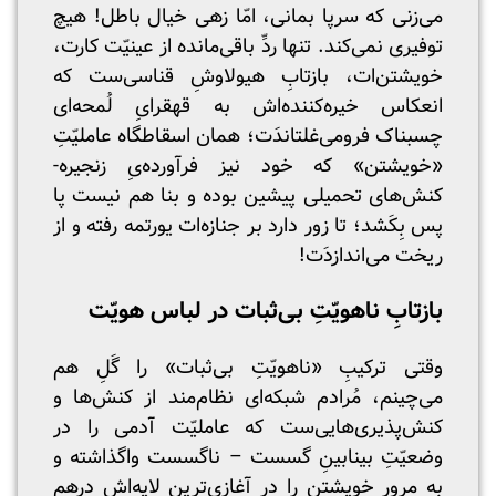
می‌زنی که سرپا بمانی، امّا زهی خیال باطل! هیچ
توفیری نمی‌کند. تنها ردِّ باقی‌مانده از عینیّت کارت،
خویشتن‌ات، بازتابِ هیولاوشِ قناسی‌ست که
انعکاس خیره‌‌کننده‌اش به قهقرایِ لُمحه‌ای
چسبناک فرومی‌غلتاندَت؛ همان اسقاطگاه عاملیّت‌ِ
«خویشتن» که خود نیز فرآورده‌یِ زنجیره‌-
کنش‌های تحمیلی‌ پیشین بوده و بنا هم نیست پا
پس بِکَشد؛ تا زور دارد بر جنازه‌ات یورتمه‌ رفته و از
ریخت می‌اندازدَت!
بازتابِ ناهویّتِ بی‌ثبات در لباس هویّت
وقتی ترکیبِ «ناهویّتِ بی‌ثبات» را گَلِ هم
می‌چینم، مُرادم شبکه‌ای نظام‌مند از کنش‌ها و
کنش‌پذیری‌هایی‌ست که عاملیّت آدمی را در
وضعیّتِ بینابینِ گسست – ناگسست واگذاشته و
به مرور خویشتن را در آغازی‌ترین لایه‌‌اش درهم