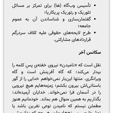
تأسیس وب‌گاه‌ (ها) برای تمرکز بر مسائل
تئوریک و رتوریک پریکاریا؛
گفتمان‌سازی و شناساندن آن به عموم
جامعه؛
طرح لایحه‌‌های حقوقی علیه کلاف سردرگم
قراردادهای مشارکتی.
سکانس آخر
نقل است که «نامیدن» نیروی خفته‌یِ پسِ کلمه را
بیدار می‌کند؛ که گاه آفرینش است و گاه
ویرانگری. منتها این‌بار نمی‌خواهم خدایی را از گور
باستانی‌اش بیرون بکشم؛ زمزمه‌هایم هیچ نیرویی
را در آسمان فرا نمی‌خواند. خدایان آرمیده‌اند؛
بگذاریم به همین منوال هم بماند. خودمانیم هنوز
مطمئن نیستم که نامیدن نوعی نفرین باشد یا
نوش‌دارویی بر رنج‌های‌مان، هر چه که بدانیمش،