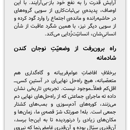
آرایش قدرت را به نفع خود باز-بی‌آرایند. با این
اوصاف، پدیده‌یِ بی‌ثبات‌کاری از سویی گروه‌های
در حاشیه‌رانده و مانده‌یِ اجتماع را وارد گود کرده و
از سویی دیگر نیز، با همین شگرد عاقبت از شأن
انسانی‌‌ِشان، انسانیّت‌زُدایی می‌کند.
راه برون‌رفت از وضعیّتِ نوجان‌ کندن
شادمانه
برخلافِ افاضاتِ عوام‌فریبانه و گاه‌گداری هم
متعصّبانه، هیچ راه‌حل نهایی‌ای در آستینِ کسی‌ـــ‌
اقل‌کم فعلاًـــ‌موجود نیست. تجربه‌یِ تاریخی نشان
داده ته ماجرایِ جماعتی که از راه‌حل‌های نهایی دم
می‌زنند، کوره‌های آدم‌سوزی و بمب‌‌های کشتار
جمعی است. بله! صورتک شرّ قصه‌یِ ما، زمان‌ها و
مکان‌های زیادی را درنوردیده تا به این‌جا برسد،
آن‌قدری سیّال بوده و آن‌قدری غامض‌نما که نیروی