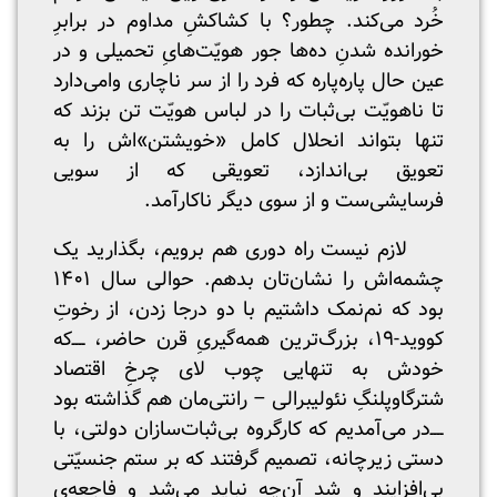
خُرد می‌کند. چطور؟ با کشاکشِ مداوم در برابرِ
خورانده شدنِ ده‌ها جور هویّت‌هایِ تحمیلی و در
عین حال پاره‌پاره که فرد را از سر ناچاری وامی‌دارد
تا ناهویّت بی‌ثبات را در لباس هویّت تن بزند که
تنها بتواند انحلال کامل «خویشتن»اش را به
تعویق بی‌اندازد، تعویقی که از سویی
فرسایشی‌ست و از سوی دیگر ناکارآمد.
لازم نیست راه دوری هم برویم، بگذارید یک
چشمه‌اش را نشان‌تان بدهم. حوالی سال ۱۴۰۱
بود که نم‌نمک داشتیم با دو درجا زدن، از رخوتِ
کووید-۱۹، بزرگ‌ترین همه‌گیریِ قرن حاضر، ‌ــــ‌که
خودش به تنهایی چوب لای چرخِ اقتصاد
شترگاوپلنگِ نئولیبرالی – رانتی‌مان هم گذاشته بود‌‌‌‌‌
ــــ‌‌در می‌آمدیم که کارگروه بی‌ثبات‌سازان دولتی، با
دستی زیرچانه، تصمیم گرفتند که بر ستم جنسیّتی
بی‌افزایند و شد آن‌چه نباید می‌شد و فاجعه‌یِ