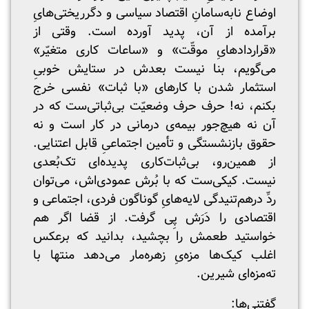
اوضاع نابه‌سامانِ اقتصاد سیاسی و دگرریختی‌هایِ
برآمده از آن، پدید آورده است. وقتی از
«قراردادهایِ موقّت» و «ساعات کاری متغیّر»
می‌گویم، بنا نیست بعدش در ستایش خوبیِ
استثمار شدن با کارهای «با ثبات» نفسی خرج
بکنم، نه! حرف‌ حرف وضعیّت بی‌ثباتی‌ست که در
آن نه هیچ‌جور بیمه‌‌ی درمانی‌ در کار است و نه
حقوق بازنشستگی و تأمین اجتماعیِ قابل اعتنایی.
از همین‌رو، بی‌ثبات‌کاری پدیده‌ای تک‌بُعدی
نیست. کیکی‌ست که‌ با بُرش عمودی‌اش، می‌توان
ردِّ درهم‌تنیدگی لایه‌هایِ گوناگون فردی، اجتماعی و
اقتصادی را دَرَش پِی گرفت. از قضا اگر هم
خواستید طعمش را بچشید، بدانید که برعکس
اغلب کیک‌ها مزه‌یِ زهره‌مار می‌دهد منتها با
ته‌مزه‌ای شیرین.
گفتنی‌ها: