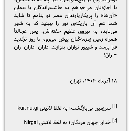
با اجازه‌تان می‌خواهم به حاشیه‌راندگان یا همان
«آن‌‌ها» را پریکاریاوندانِ عصر نو بنامم تا شاید
شما هم آن باریکه‌ی نور را ببینید که به شهر
می‌تابد، به نیروی عظیم خفته‌اش. پس عجالتاً
همراه زمین زمزمه‌کُنان پیش می‌روم تا روز تجّدید
فرا برسد و شیپور نوازان بنوازند: داران -داران- ران
– رانّ!
۱۸ آذرماه ۱۴۰۳، تهران
[1]
سرزمین بی‌بازگشت؛ به لفظ لاتینی kur.nu.gi
[2]
خدای جهان مردگان؛ به لفظ لاتینی Nirgal