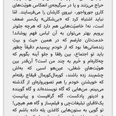
حراج می‌زنند و یا در سرگیجه‌یِ انعکاس هویّت‌های
کاریِ جورواجور، نیروی‌ِ کارشان را می‌فرسایند. امّا
نباید اشتباه کرد که «بی‌شکلی» یک‌سر ضعف
است، نه! خاصیّت‌هایی هم دارد که هرچه جلوتر
برویم بهتر می‌توان به آن لباس فهم پوشاند!
خدمت‌تان عارضم که در همین حیث و بیث‌ِ
زنده‌مانی‌ها بود که از خودم پرسیدم دقیقاً چطور
باید توِ اجتماع، بین رفقا و جلوِ آینه بگویم که
چه‌کاره‌ام و خَرم به چند من است؟ آن‌قدر بین
هویّت‌هایِ شغلی، عین‌هو اسبی که به‌اش
چشم‌بند زده باشند، کورمال‌کورمال قیقاج رفته‌ام
که خویشتنِ خودم را هم تصویرواره‌ای از گذشته
می‌بینم. من‌هایی که گاه نویسنده‌‌اند و گاه گوینده
و ادیتورِ پادکست، گاه گرافیست و پیانیستِ
یک‌لاقبایِ تبلیغات‌چی و فیلم‌ساز و گاه هم هیچی!
تو گویی به ستون‌هایی کاغذی یله داده‌ باشم که