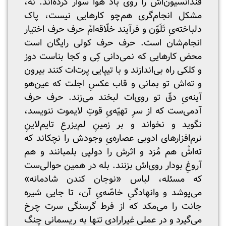
فندانسیون‌‌اش را روی باد هوا سوار کرده‌اند. نه،
مشکل انجام‌گری هم‌چو کارهایی نیست، پاک
دلباخته‌‌یِ تَلَوّن و فرآیند خلّاقه‌‌امْ حرف حرف اختیار
انجام‌شان است. حرف‌ حرف کولی رایگان است
محض کارهایی‌ که نمی‌دانی کِی و کجا بناست دوز
و کلکی راه بی‌اندازند و با تیپایی پرت‌ات کنند بیرون
و ته‌اش تو بمانی و قاب عکسِ اجلت که عین‌هو
آینه‌یِ دقّ‌ تو روی‌ات لبخند می‌زند. حرف حرف
آدمی‌‌ست که از سرِ تهیّه‌یِ قوتِ لایموت ننویسد،
نگوید و نخواند و بر زمینِ لم‌یزرعِ تایم‌لاینِ
نرم‌افزارهای ادوبی عصاره‌یِ وجودش را نچکاند که
ته‌اشْ هم مُزد و اثرش را دولپی بلمبانند و هم
آروغِ بودار روی‌اش بزنند. بله در همین حوالی‌ست
که مسئله، لباس «نوجان کندن شادمانه»
می‌پوشد و وانهادگیِ خاصّه‌یِ آن، تا جایی شیره
جانت را می‌مکد که از فرط گرسنگی سرت چرخ
می‌گیرد و در عملی غیرارادی تنها به ریسمانی چنگ