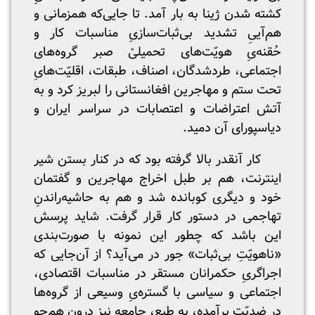
کشته شدن ژینا به بار آمد. تا جایی‌که همزمانی و
هم‌آییِ تشدید بی‌ثبات‌‌سازیِ مناسبات کار و
حُقنه‌‌یِ هویّت‌‌های تحمیلیْ صبر گروه‌های
اجتماعی، طردشدگان، اصناف، طبقات، اقلیّت‌هایِ
تحت ستم و مهاجرین افغانستانی را لبریز کرد و به
آتش اعتراضات و اعتصابات در سراسر ایران و
دیاسپورای آن دمید.
کار آنقدر بالا گرفته بود که در کنار بستن شیر
اینترنت، هم بر طبل اخراج مهاجرین و گفتمان
خود و دیگری کوبانده شد و هم به حاشیه‌راندنِ
تهاجمی در دستور کار قرار گرفت. شاید پرسش
این باشد که چطور این نمونه با صورت‌بندی
«ناهویّتِ بی‌‌ثبات» جور در می‌آید؟ از آن‌جایی که
اجراگریِ حکمرانان مستقر در مناسبات اقتصادی،
اجتماعی و سیاسی با گستره‌یِ وسیعی از گروه‌ها
در ضدیّت برآمده، به طبع، جامعه نیز درون هم‌چو