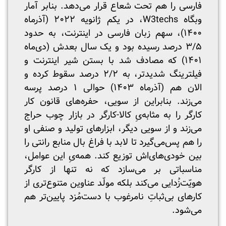
فارسی را هم تحت شعاع قرار می‌دهد. بنابر آمار
وبگاه
‌
techs
3
W
، در یکم ژانویه ۲۰۲۲ (آذرماه
۱۴۰۰)، سهم زبان فارسی در اینترنت، به حدود
۳/۵ درصد رسیده بود و یک سال بعدش (دی‌ماه
۱۴۰۱) که مصادف شد با بستن شیر اینترنت و
فیلترینگ شدیدتر، به ۲/۲ درصد سقوط کرده و
الان هم (آذرماه ۱۴۰۳) حوالی ۱ درصد پرسه
می‌زند. بنابراین از سویی، حفره‌های قانون کار
کارگر را به مثابه‌یِ کالا-کارگر در بازار چوب حراج
می‌زند و از سویی دیگر، ابزارهای تولید و صنفی او
را هم پس‌می‌گیرد تا لابد با فراغ بال منابع رانتی را
بین خودی‌های‌اش توزیع کند. همه‌یِ این عوامل،
مناسباتی بر می‌سازد که نه تنها از کارگر
هویّت‌زُدایی می‌کند بلکه مولّد عناوین متنوع‌تری از
کارهای بی‌ثباتِ نامرغوب با دست‌مُزد‌ پایین‌تر هم
می‌شود.