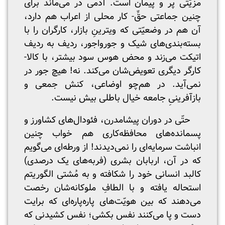
مزیّتی پُر و پیمان است. آدمی در می‌ماند برای
چنین جماعتی حقِّ- کار محلی از اعراب هم دارد،
آن هم در وضعیّتی که ویترینِ بازار، کارگران را با
بسته‌بندی‌های شیک و جورواجور، ردیف به ردیف
اتیکت می‌زند و محض هوس سود بیشتر، با کالا-
کارگر دیگری‌ تعویض‌شان می‌کند. نه! هیچ جور در
نمی‌آید. در هم‌چو اوضاعی، کنش جمعی و
بازآفرینیِ جامعه خیال باطلی بیش نیست.
حتّی در دوران پیشامدرن، فئودال‌های کشاورز و
پسمانده‌های محافظه‌کاری هم خواب چنین
انباشت سرمایه‌ای را نمی‌دیدند! از ورطه‌ای می‌گویم
که در آن، اربابان بشری (فربه‌های یک‌ درصدی)
کالبد انسانی‌ خود را شکافته و به مُشتی الگوریتم
استحاله یافته و با الطافِ ملوکانه‌شان رخصت
می‌دهند که بین هویّت‌های پاره‌پاره‌ای که برایت
دست و پا می‌کنند نفس بکشی؛ نفس کشیدنی که