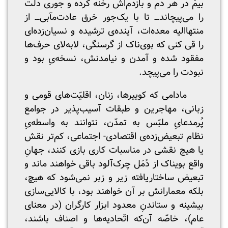
بیمْ در هر دم و بازدم‌اش رخنه کرده و جوری دلت
را می‌پیچاند‌ـــ‌‌ تا با یک‌جور خرق عادت‌مآبی‌ـــ‌‌ از
منتهاالیه معده‌ات، آینده‌ی ترشیده و نسیان‌زده‌ای
را قی کنی که بوی‌ناک از گرسنگی‌‌، لابه‌لای حرف‌ها
مفقود شده و آمدن و نیامدنش، نسخه‌یِ بود و
نبودت را می‌پیچد.
مادامی که کوییرها، زنان، اقلیّت‌های قومی و
زبانی، مهاجرین و طبقات آسیب‌پذیر در جوامع
پُرمدعایِ ملبّس به تمدّن، نتوانند به واسطه‌یِ
نظام تبعیض‌زده‌ی اقتصادی- اجتماعی، کم‌تر نقش
یا هیچ نقشی در مناسبات کاری بازی کنند، جهانِ
واقع بویناک از دُمَل چرک‌آلود باقی خواهند ماند و
تبعیض ساختاریافته‌ زیر و زبر نمی‌شود که هیچ،
بلکه معمارانش بر آن خواهند بود، با کالایی‌سازی
بیشینه و ستاندنِ معدود ابزار کارگر‌ان (در معنای
عام)، خاصّه آن‌که اتّحادیه‌ها و اصناف باشند،