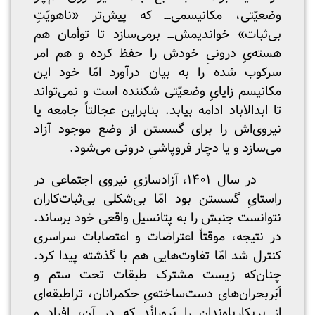
وضعیّتی، مکانیسمی‌ـــ‌ که‌ پیش‌تر «ناهویّتِ
بی‌‌ثبات» خواندیمش‌ـــ برمی‌سازد تا توأمان هم
هسته‌یِ درونیِ خودش را حفظ کرده و هم امر
سرکوب شده را به بیان درآورد امّا خود این
مکانیسم زایایِ وضعیّتی شکننده است و نمی‌تواند
تا ابدالاباد ادامه بیابد. بنابراین عجالتاً جامعه یا
نیروی‌اش را برای گسستن از وضع موجود آزاد
می‌سازد و یا دچار فروپاشیِ درونی می‌شود.
در سال ۱۴۰۱، آزادسازیِ نیروی اجتماعی در
راستایِ گسستن بود امّا بی‌شکلی بی‌ثبات‌کاران
نتوانست جنبش را به پتانسیل واقعی خود برساند.
در نتیجه‌، موقتاً اعتراضات و اعتصابات سراسری
کنترل شد امّا تفاوت‌هایی هم با گذشته پیدا کرد.
چنان‌که زیست مشترک طبقات تحت ستم و
اَبَربحران‌های دست‌ساخته‌یِ حکمرانان، تراطبقه‌ای
از پریکاریاوندان را پَرورانْد که در آن، افراد و