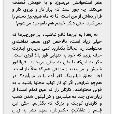
مغز استخوانش می‌سوزد و با خودش مُخمُخه
می‌کند، چه جور است که ابزار کار و نیروی کار و
فرآورده‌اش از من است امّا ته‌ ماه هیچ‌چیز دستم را
نمی‌گیرد؛ حتّی دیگر خودم هم ناموجود می‌شوم!
نه رفقا! به این‌ها قانع نباشید، این‌جورچیزها که
خیلی زیاد است، بالاخص توی صنفِ نداشته‌یِ
محتوامندان، عجالتاً بگذارید کمی درباره‌یِ اینترنت
حرف بزنیم که خود به تنهایی قوز بالا قوزی است!
مگر نه این‌که تا تقی به توقی می‌خورَد، فی‌الفور
شیرش را می‌بندند و موقعی هم که مثلاً باز است،
اجل معلق فیلترینگ کفر آدم را در می‌آورد؟! در
هم‌چو شرایطی اگر تو کار تولید محتوا باشید یا به
قولی محتوامند، کارتان زار که هیچ تمام است! از
زیان‌های چند ده‌ میلیاردی و کن‌فیکون شدن کسب
و کارهای کوچک و بزرگ که بگذریم، حتّی این
قِسم از عقلانیّت‌ِ حکمرانان، سهم نشر به زبان