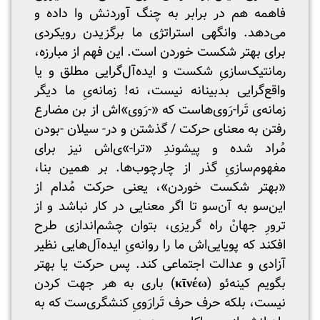
فاهمه هم در برابر به چنگ آوردنش وا داده و
می‌دهد. وانگهی استراتژی ما برگزیدن رویکردی
برای بهتر شکست خوردن است. این فهم از مبارزه،
رمانتیک‌سازیِ شکست و ایده‌آل‌گرایی مطلق و یا
واقع‌گرایی بدبینانه نیست، نه! زمانه‌یِ ما دیگر
زمانه‌ی تَرا-رَوی‌‌‌هاست که «-رَوی‌»اش از بن مضارع
رفتن به معنای حرکت / گذشتن و در- سیلان -بودن
مُراد شده و پیشوندِ «ترا-»ی‌اش نیز برای
مفهوم‌سازیِ گذر از چارچوب‌ها. بر همین بنا،
«بهتر شکست خوردن»، یعنی حرکت مُدام از
این‌سو به آن‌سو تا اگر معنایی در کار نباشد و از
ترورِ جهانْ راه گریزی، بتوان چشم‌اندازی طرح
افکند که پویایی‌‌اش ما را روانه‌یِ ایده‌آل‌هایی نظیر
آزادی و عدالت اجتماعی کند. پس حرکت یا بهتر
بگویم کینه‌ئو (
κῑνέω
) باری به هر جهت کردن
نیست، بلکه حرف‌ حرف تَرارَویِ کنشگری‌ست که به