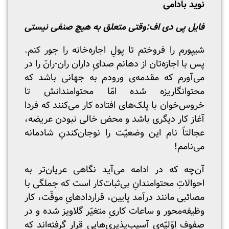
نوید بادامی
فایل پی دی اف:
وقتی متعلق به هیچ‌ صنفی نیستی
شیپورم را فروختم تا پولِ اجاره‌خانه را جور کنم.
پس با اجازه‌تان از دهانم صدایِ داران‌ ران‌-رانّ را در
می‌آورم که مقدمه‌ی ورودم به جهانی باشد که
محتوانگاریزه شده امّا محتوامندانش تا
خروس‌خوان با پلک‌های افتاده کار می‌کنند که فردا
آغاز کار دیگری باشد و محض خالی نبودن عریضه،
عجالتاً نام این وضعیّت را نوجان‌کندنِ شادمانه
می‌نامم!
آن‌چه که در ادامه می‌آید نگاهی عریان‌تر به
احوالاتِ محتوامندانِ بی‌ثبات‌کار است که جملگی با
مصائبی مانند درآمد پایین، قراردادهایِ موقّت، کار
وظیفه‌محور و ساعات کاریِ متغیّر‌ گلاویز شده‌ و در
صفوف اوّلیّه‌یِ آسیب‌پذیری‌هایی قرار گرفته‌اند که