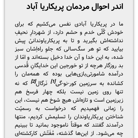
اندر احوال مردمان پریکاریا آباد
ما در پریکاریا آبادی نفس می‌کشیم که برای
خودش کُلّی خدم و حشم دارد، از شهردارِ نحیفِ
نداشته‌اش بگیرید و تا به پریکاریاوندانیْ پیش
بیایید که توِ هر سگ‌سالی که جلوِ راه‌اِشان سبز
شده، به این خدا و آن خدا دخیل بسته‌اند و امّا از
بد روزگار هرچه از تو خورجین این خدایگانِ قُدسی
درآمده شامورتی‌‌بازی‌هایی بوده که همه‌‌مان را
[2]
[1]
کشانده به سرزمین کور-نو-گی
نَرگال
که نه
تنها روی زمین نیست بلکه چهار فرسخ هم
زیرزمین است و تازه‌اش هیچ شوخ هم نیست، این
را زمانی فهمیدیم که درخواست به رسمیّت
شناختن پریکاریاوندان را تسلیمش کردیم، منتها
درآمدند گفتند که موقتاً ناموجود بمانید تا ببینیم
چه می‌شود. از این‌ها گذشته، مُفَتّش کارکشته‌ای