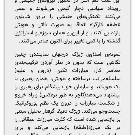
این علت هم اکثرا در تحلیل نیرو‌های جنبشی و
رویداد سیاسی دچار گیجی می‌شوند و سعی
می‌کنند تکینگی‌های جنبشی را درون شابلون
«طبقه کارگر» اتفاقا به صورت ذاتی و هویتی
بازنمایی کنند. و از این‌رو همان سوژه و استراتژی
گذشته را با کمی تغییر برای اکنون صادر می‌کنند.
نمونه‌ی اسلاوی ژیژک در‌جهان نماینده‌ی چنین
نگاهی است که بدون در نظر آوردن ترکیب‌بندی
معاصر کار، مبارزات تکین (درون و علیه)
سلسله‌مراتب برساخته و هویتی، همان رهبری با
یک هویت، و سازمان حزب پیشگام برای رهبری را
پیشنهاد می‌دهد(تاچر به طور برعکس) و راه خروج
از شکست مبارزات را درون یک نظم بوروکراتیک
جست‌وجو می‌کند. ژیژک دقیقا گرفتار تحلیل مبتنی
بر بازنمایی شده است که کثرت مبارزات طبقاتی را
در یک مبارزه(طبقه) بازنمایی می‌کند و برای