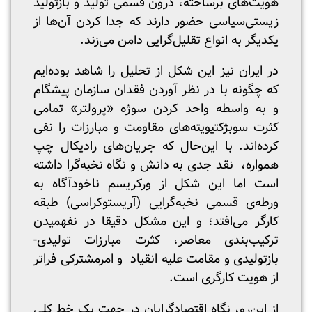
هویت‌های برساخته، درون قسمی تولید و بازتولید
زیستی‌سیاسی حضور دارند که جدا کردن آن‌ها از
یکدیگر به انواع تقلیل‌گرایی دامن می‌زند.
در ایران نیز این شکل از تحلیل را شاهد بوده‌ایم
که چگونه با در نظر آوردن فقدان سازمان پیشگام
و به واسطه واحد کردن سوژه «پرولتر» تمامی
کثرت سوبژکتیویته‌ها‌ی مقاومت و مبارزات را نفی
کرده‌اند. با این‌حال که جریان‌های رادیکال چپ
همواره، نقد جدی به دانش و نگاه نخبه‌گرا داشته‌
است اما این شکل از ورکریسم ناخودآگاه به
ورطه‌ی قسمی نخبه‌گرایی (آریستوکراسی) طبقه
کارگر می‌افتد؛ و این مشکل دقیقا در نفهمیدن
ترکیب‌بندی معاصر، کثرت مبارزات تولیدی-
بازتولیدی و مقامت علیه انقیاد و امرمشترکی فراتر
از هویت کارگری است.
از این‌رو، نگاه اقتصادگرا‌یان در جهت یک خط کلی