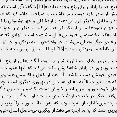
یچ حد یا پایانی برای رنج وجود ندارد.»
[11]
شگفت‌آور است که شو
یش از مادر خود دوست می‌داشت، با صراحت اعلام کرد که «خ
را مقابل یکدیگر قرار می‌دهند و ارادهٔ کلی و جهان‌شمولی را ک
جهان نمودها ما را از یکدیگر جدا می‌کند تا دیگران را چونا
اد
مالکیت خصوصی
به‌روشنی قابل مشاهده است، نهادی که عیان‌
فردی دیگر متجلی می‌شود، در واداشتن او به بردگی و، در نها
این ذاتاً همان بردگی است.»
[13]
ای قلب بورژوای من، چه خونین
پدیدار برای ارضای امیالش ناشی می‌شود، آنگاه رهایی از رنج 
شوپنهاور در پایان شاهکارش تأکید می‌کند که تنها هنرمند مشغله
ادهٔ فردی خویش دست بکشد، آن هم از خلال پراکسیس همدردی که
جا که همدردی دقیقاً به معنای همدلی در بهروزی دیگری است، چن
ازهای خودمحور و سیری‌ناپذیر خویش دست بکشیم و به یاری دیگ
‌کند، دیگر در خدمت ارادهٔ خویش نیست؛ او با دیگران چنان ا
‌همین‌خاطر، از تفرد مردم که به‌واسطهٔ صور صرفاً پدیدار
رین است که به ما اجازه می‌دهد از پیگیری بی‌حاصل امیال خ