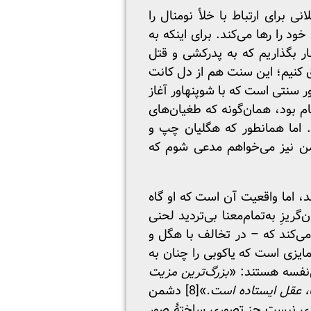
ی برای ارتباط با خلأ نومنال را
ود را رها می‌کند. برای اینکه به
ر بگذاریم که به پدرکشی و قتل
ق کنیم؛ این سنت هم از دل کانت
ور سنتی است که با شوپنهاور آغاز
م بود، همان‌گونه که طغیان‌های
. اما همانطور که هگلیان چپ و
 من نیز می‌خواهم مدعی شوم که
د، اما واقعیت آن است که او گاه
یزِ به‌تمام‌معنا بی‌تردید لحنی
ز می‌کند که – در تخالف با هگل و
مایزی است که یاکوبی را چنان به
‌نفسه هستند: «
بزرگ‌ترین مزیت
ا، عقل ایستاده است
.
»
[8]
دشمن
زی نیست جز تصوری ساختهٔ صور