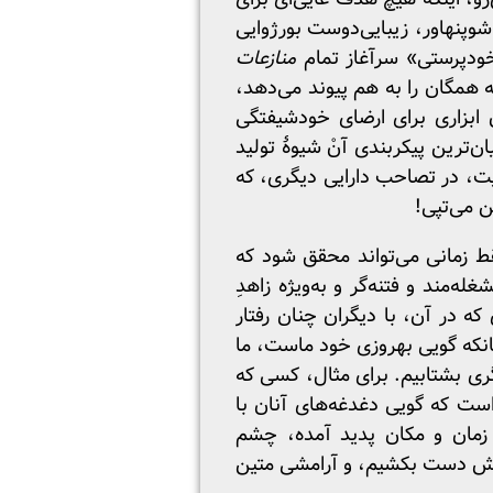
پنهاور، زیبایی‌دوست بورژوایی
ودپرستی» سرآغاز تمام
منازعات
ه همگان را به هم پیوند می‌دهد،
ن ابزاری برای ارضای خودشیفتگی
ترین پیکربندی آنْ شیوهٔ تولید
یت، در تصاحب دارایی دیگری، که
 می‌تپی!
فقط زمانی می‌تواند محقق شود که
‌مند و فتنه‌گر و به‌ویژه زاهدِ
 در آن، با دیگران چنان رفتار
انکه گویی بهروزی خود ماست، ما
ری بشتابیم. برای مثال، کسی که
ست که گویی دغدغه‌های آنان با
 زمان و مکان پدید آمده، چشم
ویش دست بکشیم، و آرامشی متین