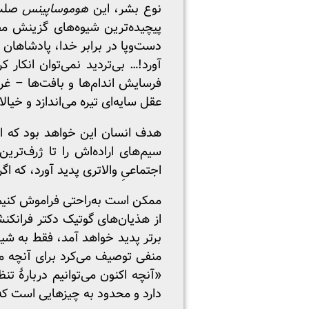
نوع بشر، این
هوموساپینس
صلب، 
پیچیده‌ترین شیوه‌های گزینش م
دست‌وپا در برابر خدا، پادشاهان 
آورد!… بی‌تردید نمی‌توان انکار
فرسایش اندام‌ها و بافت‌ها – غر
عقل سایه‌ای تیره می‌اندازد و خیال
هدف انسان این خواهد بود که احس
سیم‌های اراده‌اش را تا ژرف‌ترین 
اجتماعیِ والاتری پدید آورد، که اگر 
ممکن است به‌راحتی فراموش کنیم ا
از هذیان‌های گوتیک دکتر فرانکنش
برتر پدید خواهد آمد، فقط به شیو
منفی توصیف می‌کرد برای آنچه مغز
«آنچه اکنون می‌توانیم دربارهٔ 
دارد و محدود به چیزهایی‌ است ک