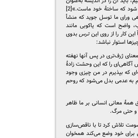
، باید آن را در اندیشه به‌عنوان
ود که ساختهٔ خود ماست.»
[2]
وهی ورای ما توسل جوید که منشأ
ب، واضح است که یاکوبی مانند
این کار را از روی این
ترس
بدوی
یزها استوار نباشد:
عنای ژرف‌تری در پس آنها نهفته
آگاهی‌ای را که این وحشت زادهٔ
‌ای که بپذیرم در من چیزی وجود
یم به عدمی بدل می‌شود که روحم
ق همهٔ معانی انسانی بر ما ظاهر
 و حتی مرگ.
ومت تلاش کرد تا با ناقص‌سازی
قل برای خود وضع می‌کند همخوان