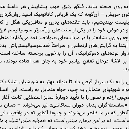
 به روی صحنه بیاید، فیگور
رفیق خوب
پیشاپیش هر داعیهٔ عقلان
وی خویش – آن‌گونه که یک قربانی کاتاتونیکِ اسید روان‌گردان خ
لیست بیندیشیم، باید عقده‌های پدری و متافیزیکی هگل را کنا
و در عوض خود را در یکی از سنت‌های رازآمیزتر سوسیالیسم غر
ه روان‌پریشانه‌تر پا در مرداب‌های هیولاخیزِ نقد می‌گذارد: منظ
ابتدا به گرایش‌های ارتجاعی و صراحتاً ضدسوسیالیستی‌اش بدنا
ه‌وار توده‌های دموکراتیک، آن را به‌خوبی برجسته ساخته است
 لاشهٔ درحال تعفنِ پیامبر خود به جان هم افتاده بودند،
د.
ش را به یک سرباز قرض داد تا بتواند بهتر به شورشیان شلیک کن
ه شوپنهاورِ متمایل به چپ، خواه متمایل به راست، این انسان‌گر
چون اراده و تصور
را با تأیید دوبارهٔ تمایز استعلایی کانت آغا
ا «سفسطه‌گران بدنامِ دوران پساکانتی» نیز می‌خواند – همان ت
نطور که بر ما ظاهر می‌شوند و چیزها آنطور که در واقعیت فی
ه است، که بر این برهان مبتنی است که همواره میان اشیاء و م
قل محض
توضیح می‌دهد که تمام جهانی که ما می‌شناسیم چی