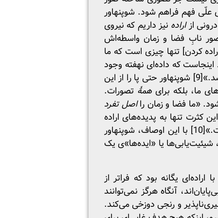
ای علّی فهم فراهم شود. شوپنهاور
درونی از
اراده
نیز داریم که نیروی
صور نابِ فضا و زمان واسطه‌اش
ده کردن] تنها چیزی است که ما
 اینجاست که داده‌ای نهفته‌ وجود
شد.»
[9]
شوپنهاور حتی پا را از این
های ما، بلکه برای
همهٔ
تصورات.
ود. «ما فضا و زمان را
اصل تفرد
ن کثرت تنها به پدیده‌های اراده
ت.»
[10]
با این اوصاف، شوپنهاور
 شیئیت‌یابی‌ها یا «ایده‌ها»ی یک
ده‌ای یگانه بود که فراتر از
پایان‌اند، آنگاه هرگز نمی‌توانند
یری‌ناپذیر و رنجی دوزخی می‌کند.
‌رو، اینکه هیچ هدف غایی‌ای برای