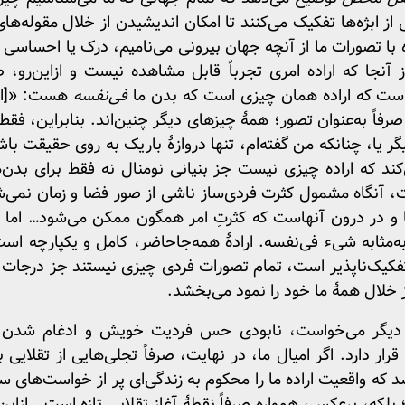
 از ابژه‌ها تفکیک می‌کنند تا امکان اندیشیدن از خلال مقوله‌ه
با تصورات ما از آنچه جهان بیرونی می‌نامیم، درک یا احساسی 
آنجا که اراده امری تجرباً قابل مشاهده‌ نیست و ازاین‌رو، 
 است که اراده همان چیزی است که بدن ما
فی‌نفسه
هست: «[ارا
فاً به‌عنوان تصور؛ همهٔ چیزهای دیگر چنین‌اند. بنابراین، فقط
یگر یا، چنانکه من گفته‌ام، تنها دروازهٔ باریک به روی حقیقت با
‌کند که اراده چیزی نیست جز بنیانی نومنال نه فقط برای بدن‌
ست، آنگاه مشمول کثرت فردی‌ساز ناشی از صور فضا و زمان نمی‌ش
نها و در درون آنهاست که کثرتِ امر همگون ممکن می‌شود… اما ای
به‌مثابه شیء فی‌نفسه. ارادهٔ همه‌جا‌حاضر، کامل و یکپارچه اس
ما تفکیک‌ناپذیر است، تمام تصورات فردی چیزی نیستند جز درجات،
 خلال همهٔ ما خود را نمود می‌بخشد.
دیگر می‌خواست، نابودی حس فردیت خویش و ادغام شدن با ارا
ر دارد. اگر امیال ما، در نهایت، صرفاً تجلی‌هایی از تقلایی بی‌
سد که واقعیت اراده ما را محکوم به زندگی‌ای پر از خواست‌های س
بلکه، برعکس، همواره صرفاً نقطهٔ آغازِ تقلایی تازه است… ازاین