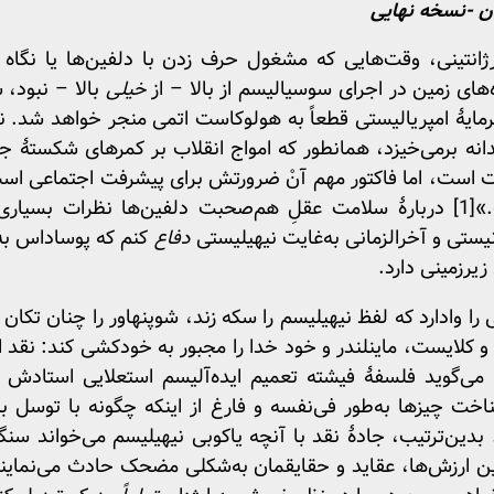
ان -نسخه نهایی
نتینی، وقت‌هایی که مشغول حرف زدن با دلفین‌ها یا نگا
‌های زمین در اجرای سوسیالیسم از بالا – از
خیلی
بالا – نبود، 
ایهٔ امپریالیستی قطعاً به هولوکاست اتمی منجر خواهد شد. نهایتا
دانه برمی‌خیزد، همانطور که امواج انقلاب بر کمرهای شکستهٔ 
 است، اما فاکتور مهم آنْ ضرورتش برای پیشرفت اجتماعی است
»
[1]
دربارهٔ سلامت عقلِ هم‌صحبت دلفین‌ها نظرات بسیاری م
یستی و آخرالزمانی به‌غایت نیهیلیستی
دفاع
کنم که پوساداس به 
زیرزمینی دارد.
را وادارد که لفظ نیهیلیسم را سکه زند، شوپنهاور را چنان تکا
کلایست، ماینلندر و خود خدا را مجبور به خودکشی کند: نقد است
گشوده به فیشته در سال 1799 می‌گوید فلسفهٔ فیشته تعمیم ایده‌آلیسم استعلا
شناخت چیزها به‌طور فی‌نفسه و فارغ از اینکه چگونه با توسل ب
د. بدین‌ترتیب، جادهٔ نقد با آنچه یاکوبی نیهیلیسم می‌خواند سن
‌ترین ارزش‌ها، عقاید و حقایقمان به‌شکلی مضحک حادث می‌نمایند