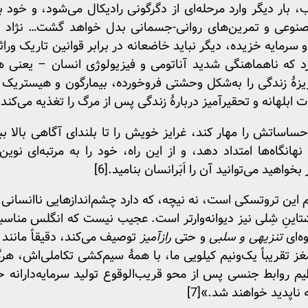
بار دیگر وارد مرحله‌ای از دگرگونی رادیکال می‌شود، و خود ب
صنوعی و تمرین‌های روانی-‌جسمانی بدل خواهد گشت… نژاد بش
و سرمایه خزیده، دیگر نباید خاضعانه در برابر قوانین تاریک 
 کرد که ناهماهنگی شدید آناتومی و فیزیولوژی انسان – یعنی 
یزهٔ زندگی را به‌شکل وحشتی فروخورده، بیمارگون و هیستریک 
ات ابلهانه و تحقیرآمیز دربارهٔ زندگی پس از مرگ را تغذیه می‌کند.
اساتش را مهار کند، غرایز خویش را تا بلندای آگاهی بالا بب
نهانگاه‌ها امتداد دهد، و از این راه، خود را به مرتبه‌ای نوین
بخواهید می‌توانید آن را اَبَرانسان بنامید.
[6]
ین تروتسکی است، نه نیچه، که دارد چشم‌اندازهایی ناانسانی ا
تاینِ شِلی نیز دیوانه‌وارتر است. عجیب نیست که انگلس مناسب
ه‌ای
تنزیهی و سلبی
و حتی
رازآمیز
توصیف می‌کند، دقیقاً مانند
 تقریباً یک‌ونیم کیلویی ما، با همهٔ سیم‌کشی تکاملی‌اش، هر
تنظیم روابط جنسی پس از محو قریب‌الوقوع تولید سرمایه‌دارانه
ه ناپدید خواهند شد.»
[7]