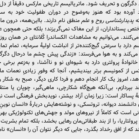
 دگرگون و تحریف شود. ماتریالیسم تاریخی مارکس دقیقاً از دل 
 آورده بود که هنوز به‌وضوح در دوران طفولیت خود به سر م
که
پدیدارشناسی روح
و
علم منطق
نام دارند. بااین‌همه، درون م
تص پستانداران، از این مغاک نمی‌گریزند؛ بلکه حتی همچون عش
ی‌کنند. می‌توانیم به مشاهدات الکساندرا کُلانتای در همان روزه
 دارد با سرعتی گیج‌کننده‌تر از انباشت اولیهٔ سرمایه، تمام تم
 می‌کند و به هوا می‌فرستد: «زندگی پیش چشم‌ ما درحال دگ
خانوادهٔ پرولتری دارد به شیوه‌ای نو و ناآشنا، و به‌زعم برخی
س از کمونیسم برتر بیندیشیم، آنجا که وفورِ زیادیِ نعمات ما
اهد، امروز یک کار انجام دهم و فردا کاری دیگر، صبح به شکار
بپردازم، بی‌آنکه هیچ‌گاه شکارچی، ماهی‌گیر، چوپان یا منت
 پساکار است: زیرا زمان آزاد بیشتر، نویدبخش فرهنگی است نیه
 دانشمند دیوانه، تروتسکی، و نوشته‌هایش دربارهٔ «انسان نوین
ی است که کاملاً از نیروهای مولد و جهش‌های تکنولوژیکی بهره
، پرولتاریا، را از بند طبقاتی‌مان رهایی بخشد، بلکه تمام بشریت 
که از افق رخداد بگذرد، جایی که دیگر نتوان آن را «انسان» نام