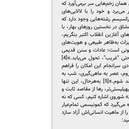
همان زخم‌هایی سر برمی‌آورد که
ی‌برد و خود را با لالایی‌های
ارکسیسم رشته‌هایی وجود دارد که
اق در نخستین روزهای بهار، با
ای آغازین انقلاب اکتبر بنگریم،
ایزات به‌ظاهر طبیعی و هویت‌های
رگونی است؛ عادات و سنن قدیمی
 حتی “غریب”، تحول می‌یابد.»
[4]
دی سرانجام این امکان را فراهم
 روم، عصر به ماهی‌گیری، شب به
قد شوم.»
[5]
به‌هرحال، این تنها
یلیستی‌تر، رها از مقاصد ثابت و
ِ» شوروی اشاره کنیم، کسی که نه
 می‌گیرد که کمونیسمی تمام‌عیار
را از ماهیت انسانی‌اش آزاد سازد
ید: