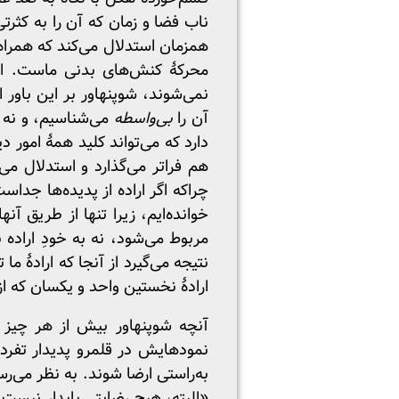
ناب فضا و زمان که آن را به کثرتی
همزمان استدلال می‌کند که همراه 
محرکهٔ کنش‌های بدنی ماست. از 
نمی‌شوند، شوپنهاور بر این باور
آن را
بی‌واسطه
می‌شناسیم، و نه صر
دارد که می‌تواند کلید همهٔ امور د
هم فراتر می‌گذارد و استدلال می
چراکه اگر اراده از پدیده‌ها جدا
خوانده‌ایم، زیرا تنها از طریق آ
مربوط می‌شود، نه به خودِ اراده 
نتیجه می‌گیرد از آنجا که ارادهٔ 
ارادهٔ نخستین واحد و یکسان که از
آنچه شوپنهاور بیش از هر چیز 
نمودهایش در قلمرو پدیدار تفرد قرا
به‌راستی ارضا شوند. به‌ نظر می‌ر
«البته، هیچ رضایتی پایدار نیست؛ 