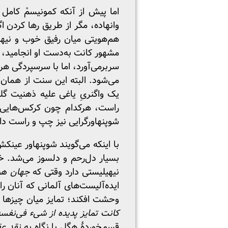
اما پیش از آنکه کمونیسمْ کامل
وانهاده، مگر از طریق رها کردن اگ
هم‌هویتی میان رفیق خوب و نیهی
مشهور کانت به‌دست او انجامید، 
سربرمی‌آورد، اما با سرسپردگی هرچ
می‌شود. البته این سنت از همان 
یک واگنریِ یاغی علیه ذهنیت گل
راست، هرکدام چون کرکس‌هایی بر
شوپنهاور‌گرایی نیز چپ و راست دار
با اینکه می‌گویند شوپنهاور عینک
بسیار دل‌رحم و دلسوز می‌شد. خوا
نیهیلیستی دارد وقتی که
جهان هم
ایده‌آلیست‌های آلمانی که آنان ر
وحشت افکند؛ تمایز میان چیزها آ
کانت تمایز پدیده از شیء فی‌نفس
قسم‌خوردهٔ هگل با نگاه به
نقد ع