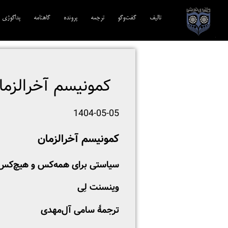
تالیف‎‌
گفت‌وگو
ترجمه‌
پرونده
گاهنامه
پداگوژی
کمونیسم آخرالزما
1404-05-05
کمونیسم آخرالزمان
سیاستی برای همه‌کس و هیچ‌کس
وینسنت لِی
ترجمهٔ سامی آل‌مهدی