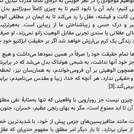
‌خواهیم موجودی را در نظر خویش به ابژه‌ای
تماماً
مدرک تبدیل کنیم
 کنیم؛ باید آن را نابود کنیم تا به چیزی کاملاً
سوبژکتیو
بدل ش
ی کانت و فیشته، عقل را رد می‌کند تا به ایمان در مطلقی ال
یر و درک حسی و زیباشناختی ما از زیبایی است. به‌هرترتی
ی عقلانی یا سندی تجربی مقابل الوهیت زانو نمی‌زند، او صرفاً 
 زندگی یک کرم بی‌ارزش خواهد شد اگر بر حقیقتِ ابژکتیوِ خودِ چ
ها تمام حقیقت خود را صرفاً در همین نمودها می‌داشت و هیچ م
 جز خود آنها نداشت، به شبحی هولناک بدل می‌شد که در برابرش 
همچون الوهیتی بر آن فرومی‌خواندم، به همان‌سان نیز، لحظه
 و
حقیقی
ندارد، هر آنچه که خدا، زیبا و مقدس می‌نامیدم، برا
رمی‌کَند.
[3]
یزی نیست جز رویارویی با واقعیتی که تنها به‌مثابهٔ نفی مطل
 آن تا ابد ممنوع است، مگر به بهای رنجی عظیم، خسران، جنون
ست مانند متافیزیسین‌های جزمی پیش از خود، با شدیدترین خص
 از میان بردارد، تا بار دیگر امر مطلق با مفهوم حدی‌ای که ع