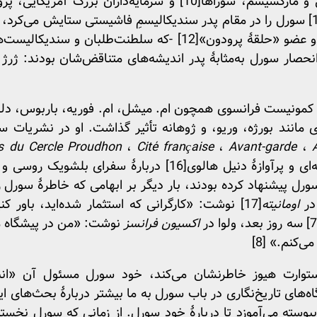
 و مارکسیسم، شوراها
[10]
و سرمایه‌داران بزرگ آمریکایی، پر
سورل را در مقام پدر سندیکالیسمِ فاشیستی ستایش می‌کرد، 
[12]
-که سلطنت‌طلبان و سندیکالیست‌ها،
انحصار سورل به‌مثابۀ پدر اندیشه‌های متناقض‌شان بودند: ژرژ و
 کمونیست فرانسوی همچون ام. میشل، ام. فوریه، باربوس، دلسال
انند بورژه، وریو، و ژوهانه تأثیر گذاشت. او در نشریات س
rs du Cercle Proudhon
،
Cité française
،
Avant-garde
،
‌ای و پرآوازۀ دنیل هالوی
[16]
دربارۀ سفرای بلشویک روسی و ف
سورل پیشنهاد کرده بودند، بار دیگر بر ابهامی که خاطرۀ سورل ر
در
اومانیته
[17]
نوشت: «کارگرانی که استثمار شده‌اید، باور کنی
اکسیون فرانسز
نوشت: «من در پیشگاه مزا
‌کنم.» [8]
ستوارت هیوز خاطرنشان می‌کند، خود سورل مسئول آن «انبوه
ودن گذرگاه‌های تاریخ‌نگاری در باب سورل به ما بیشتر دربارۀ بحث‌ه
وسته می‌آموزد تا دربارۀ خود سورل. از زمانی که سورل نخست