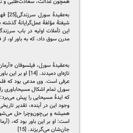
همچون عدالت، سعادت‌طلبی و نظم 
به‌عقیدۀ سورل سرزندگی
[25]
قهرم
شیفتۀ مؤلفۀ عمل‌گرایانۀ گذشته 
این تأملات اولیه در باب سرزند
مدرن سوق داد، که به باور او، از
به‌عقیدۀ سورل، فیلسوفان «آرما
تازه‌ای دمیدند. [14] او بر این باور بود که این چشم‌انداز از هماهنگی به‌سان آرمانی موعود، وجه مشترک مسیحاباوری
عرفی است. وی مدعی بود که فلس
سورل تمام اشکال مسیحاباوری را ن
که ایدۀ مسیحایی را پیش می‌برد: 
وجود این در آینده، تقدیر تاریخ
همیشه و بی‌چون‌وچرا حل می‌شون
است: او بر این باور بود که، (آ
جان‌شان می‌گریزند. [15]