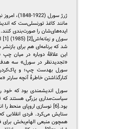
ژرژ سورل (2
مانند کاغذ تورنسلی‌ست که اندی
ایده‌های‌شان را صورت‌بندی کنند. در همایشی
سورل و زمانه‌اش
[2]
(1985) [1] انتشار یافت؛ و برپایی
شد که برنامه‌ای هم برای بازنشر
این علاقۀ دوباره در میان چپ 
«تجدیدنظر در سورل» سه هدف عم
سورل به‏دست چپ؛ و پاک‌کردن 
کنارگذاشتن خاطرۀ آنچه سارتر «موعظه‌های ف
سورل اندیشمندی بود که خود را 
سیاست‌مداری بزرگی هستند که ت
بود.
[6]
نوسازی اروپای منحط را ان
ستایش می‌کرد. فردی انقلابی که
همچون منبعی الهام‌بخش برای فر