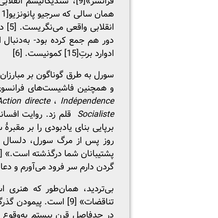
فرانسز»
[9]
، سندیکالیسم انقلابی
همان سالی که سرجیو پانونزیو
[11]
انقلابی واقعی می‌نگریست. [5] دو عضو «حلقۀ پرودون»
دور هم جمع کرده بود- به‌دنبال ‌
ادوارد برتِ
[15]
کمونیست. [6]
سورل به طرق گوناگون بر مبارزان
و همچنین فاشیست‌های فرانسوی م
Action
directe
،
Indépendence
Socialiste
قلم زد. روایت افسانه
برپایی بنای یادبودی را بر مقبرۀ 
روز پس از مرگ سورل، دلسال 
پشتیبانان شما درگذشته است.» [7] سه روز بعد، ولوا در
گردن دارم سر فرود می‌آورم و دعا می
بی‌تردید، همان‌طور که هنری ا
تناقضات» [9] است. پیم
در حدفاصل قرن بیستم به‌وقوع پی