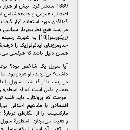
اعتصاب عمومی و جامعه‌شناس اسطو
گوناگون مورد استفاده قرار گرفت
می‌رسد هیچ نظریه‌پرداز سیاسی د
(ریکورسو)
[18]
حدومرزهای ایدئولوژیک را درهم‌
همین دلیل باشد که هرکسی می‌تو
آیا سورل یک شاخص بود؟ نوعی ل
داشت؟ بی‌تردید، او هردو بود. مان
می‌زیست اثر گذاشت. سورل را بای
همین دلیل است که او اسطوره را 
آموخت که پرولتاریا باید قلب ت
اقتصادی با مفاهیم اخلاقی می‌
مارکسیسم را از انگاره‌ای دربارۀ
واقعیت می‌پردازد؛ اسطورۀ سورل 
پی تغییر آن است. اینکه سورل جام