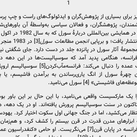
1
192-1848)، امروز نیز برای بسیاری از پژوهش‌گران و ایدئولوگ‌های راست و
شمندان، پژوهشگران، و فعالان سیاسی به‌واسطۀ آن باورهای‌ش
 بین‌المللی دربارۀ سورل که به سال 1982 در اکول نرمال سوپریور
انجمن مطالعات سورل
[3]
در 1983 منجر به انتشار
 مجموعۀ آثار سورل در پانزده جلد در دست دارد. جای شگفتی ن
فرانسه، هنگامی پدید آمد که سوسیالیست‌ها در این دهه در
ده را دنبال می‌کند: فرانسه‌مآب‌کردن
[5]
سوسیالیسم اروپا
چهرۀ سورل از انگ یاری‌رساندن به برآمدن فاشیسم، یا
اشیستی» [4] سورل می‌نامید.
یک مارکسیست واقعی می‌نامید، با این حال بر این باور بو
اکنون در سنت سوسیالیسم پرورش یافته‌اند. او در یک دهه
تظار می‌کشید، اما در جنگ جهانی اول سکوت اختیار کرد. یهودست
 ابزارهای مدرن قدرت در قرن بیستم را کشف کرد، و هم‌زمان ب
انسه در پایان قرن
[7]
می‌نگریست. او حامی «کنفدراسیون عمومی کا