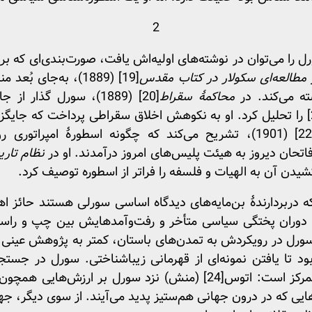
2
را می‌توان در نوشته‌های اولیه‌اش یافت، صورت‌بندی‌ای که بر 
مطالعه‌ای سکولار در کتاب مقدس
[19]
(1889)، به‌جای بُ
ته می‌کند. در
محاکمۀ سقراط
[20]
(1889)، سورل گذار از
را تحلیل کرد. او به نکوهش اخلاق سقراطی پرداخت که جایگز
(1901)، تشریح می‌کند که چگونه اسطورۀ امپراتوری 
اتحان دیروز به هیئت پلیس‌های امروز درآمدند. او در
نظام تاری
یدن آن به الهیات و فلسفه را فراتر از اسطوره توصیف کرد.
 که دربردارندۀ بن‌مایه‌های دیدگاه اساسی سورلی هستند حائز ا
ر دارد. [13] سورل در دوران پختگی سیاسی متأخر و رفت‌وآمدهایش بین چپ
. سورل در رویکردش به تمدن‌های باستان، کمتر به پژوهش عینی د
بود تا یافتن نمونه‌ای از قهرمانی زیبا‌شناختی. سورل در ج
مرکز است: اتوس
[24]
(منش) نزد سورل بر ارزش‌هایی همچون مبار
هایی که در درون جهانی هم‌ستیز پدید می‌آیند. از سوی دیگر، 