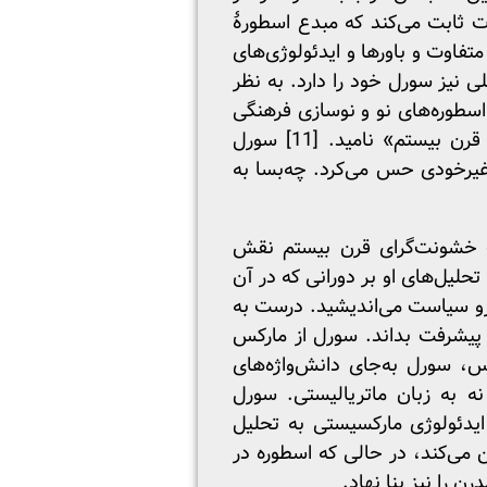
له، نقد و کتاب دربارۀ او نوشته شده است. [10] این اطلاعات ثابت می‌کند که مبدع اسطورۀ
فاوت و باورها و ایدئولوژی‌های
 نیز سورل خود را دارد. به نظر
اسطوره‌های نو و نوسازی فرهنگی
به شهرت رسیده باشد. جای شگفتی نیست که بندتو کروچه سورل را «ویکوی قرن بیستم» ‌نامید. [11] سورل
غیرخودی حس می‌کرد. چه‌بسا به
صب خشونت‌گرای قرن بیستم نقش
تحلیل‌های او بر دورانی که در آن
مرو سیاست می‌اندیشید. درست به
ۀ پیشرفت بداند. سورل از مارکس
س، سورل به‌جای دانش‌واژه‌های
ه به زبان ماتریالیستی. سورل
. ایدئولوژی مارکسیستی به تحلیل
 می‌کند، در حالی که اسطوره در
 را نیز بنا نهاد.