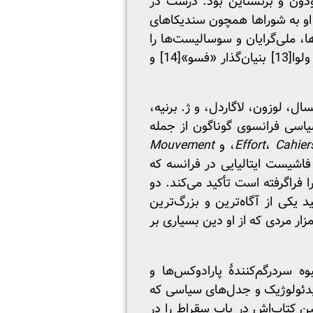
ودون و برنشتاین بود. درست در
او به شوراها همچون سندیکاهای
 ملی‌گرایان و سوسالیست‌ها را
لوا
[13]
بنیان‌گذار «فسو»
[14]
و
، لوزون، لاگاردل، و ژ. برنیه،
یاسی فرانسوی گوناگون از جمله
Cahie
،
Effort
، و
Mouvement
اشیست ایتالیایی در فرانسه که
ا فراگرفته است تأکید می‌کند. دو
د یکی از آگاه‌ترین و بزرگ‌ترین
ر مردی که از او دین بسیاری بر
 سردرگم‌کنندۀ پارادوکس‌ها و
ای ایدئولوژیک و جدل‌های سیاسی که
ین کتاب‌اش در باب سقراط را در