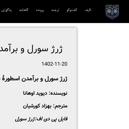
تالیف‎‌
گفت‌وگو
ترجمه‌
پرونده
گاهنامه
پداگوژی
ژرژ سورل و برآم
1402-11-20
ژرژ سورل و برآمدن اسطورۀ
نویسنده: دیوید اوهانا
مترجم: بهزاد کورشیان
فایل پی دی اف:
ژرژ سورل