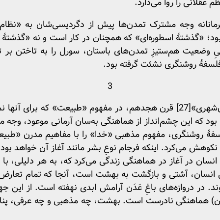
عقلانی را روا می‌دارد.
انانه وجه مشترک تمدن‌ها پیش از دگردیسی‌شان به «نظام
بود؛ «گذشتۀ اسطوره‌ای» که همچنان در کار است و نه «گذشتۀ تا
گیِ وضعیت هم‌ستیزِ تمدن‌های باستان، سورل را به تاختن ب
 فلسفۀ روشنگری نشئت گرفته بود.
3
ن‌شهری»
[27]
قرن هجدهم، در مفهوم «طبیعت» که برای آنها نما
فۀ روشنگری، مفهوم مذهبی «خدا» را با مفاهیم مدرن «طبیع
کوهش می‌کرد. اینکه فرجام نوعِ بشر مانند آغاز آن خواهد بود
انسان در آغاز در هماهنگی زندگی می‌کرد که، به هر دلیلی، با
ی انسان، آشتی و بازگشت به بهشت است، آنجا که تمام تعارض‌ها
د. در دروازه‌های باغِ عَدَن آرامش ابدی نهفته است. از ای
رمان) هماهنگی نادرست است. بهشت، چه مذهبی و چه عرفی، پنا