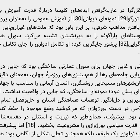
ا در ‌عاریه‌گرفتن ایده‌های کلیسا دربارۀ قدرت آموزش به
تورگو
[29]
نمونه‌ای دیوانی
[30]
از آموزش عمومی را به‌عنوان پروژ
وجه به زوال‌یافتن مذاهب شرقی، بر این باور بود که ملت‌های غیرارو
تاهای پاراگوئه را به دیرنشینان تشبیه می‌کرد. سورل هم
گرایی
[32]
پرشور جایگزین کرد؛ او تکامل ادواری را جای تکامل 
یی جامعه‌ای رها از هم‌ستیزی‌های روزمرۀ جهان، به‌معنای دقی
ان‌شهرهای مسیحایی روشنگری، انسان آرمانی را متناسب با جهان 
نه‌ای بیش نبود؛ نمونه‌ای ساختگی، که جایی در واقعیت نداشت. ا
یرین و دل‌انگیز. توهمات هماهنگی انسان و حل‌وفصل تمام 
احی در دست بورژوازی که می‌کوشید وضع موجود را حفظ کند.
ش بود. پیشرفت، همان‌طور که نیزبت و استنلی در مقدمه‌ش
(1908) شرح دادند، قدرت سیاسی
 ایدئولوژی یک طبقه، بلکه همچنین تجلی شکلی از آگاهی بود: هم