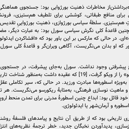
ه‌برداشتن‌از مخاطرات ذهنیت بورژوایی بود: جستجوی هماهنگ
برای منافع طبقاتی، کوششی برای تلطیف هم‌ستیزی، فرونشا
 هم‌ستیزی. سلطۀ سیاسی بورژوازی، ذهنیت بورژواییِ تقدیس نظم
نین قاعدۀ کلی نگرش سیاسی سورل بود: به عبارت دیگر، مضم
»ای. در حالی‌ که مارکس بر این باور بود که «افشاکردن ایدئول
ر که او بدان می‌نگریست، آگاهی ویران‌گر و قاعدۀ کلی سو
 پیشرفتی وجود نداشت. سورل به‌جای پیشرفت، در جستجوی ری
تاریخ بود. سورل مفهوم «ریکورسو» را از ویکو گرفت، [19] که عقید
به‌ویژه اسطوره‌ها مبادرت ورزید. در حالی‌ که، سیر تکاملی
 ماهیت نوسازی فرهنگی، به‌مثابۀ ریکورسو می‌نگریست. هر تمد
ود قائل بود: ابداع چنین اسطورۀ مدرنی برای تمدن منحط اروپا
سطوره و آرمان‌شهر یا ایدئولوژی.
ی تاریخی بود که از طریق آن نتایج و پیامدهای فلسفۀ روشن
کزسازی، پدیدآوردن نخبگان جدید، خطر ترجمۀ نظریه‌های انتز