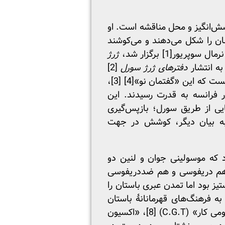
 چپ پرسش‌انگیز و محل مناقشه است. او
ان را شکل می‌دهند و می‌کوشند
[1]
برگزار شد،
ژرژ
دفترهای ژرژ سورل
[2]
یست که این «گفتمان نو»
[4]
[3]،
 فرانسه به قدرت رسیدند. این
یی از طریق سورل؛ بازپس‌گیری
 به بیان دیگر، کوشش در جهت
د که موسولینی جوان و لنین دو
، هم دریفوسی و هم ضددریفوسی
یز بود اما تمدن عبری باستان را
ه فرهنگ‌های قهرمانانۀ باستان
ر» (C.G.T)
[8]
، «اکسیون