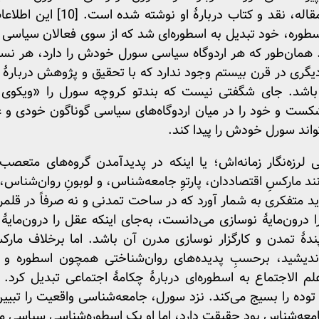
1889 منتشر کرد، بیش از هزار مقا
ره، خود تبدیل به اسطوره‌ای شد که از سوی فعالان سیاسی مت
. همان‌طور که هر اردوگاه سیاسی سورل خودش را دارد، هر نسلی
یگری در قرن بیستم وجود ندارد که با تحقیق و پژوهش دربارۀ 
شکست و خود را در میان اردوگاه‌های سیاسی گوناگون خودی و 
اند سورل خودش را پیدا کند.
رزه‌نگار زمانه‌اش؛ یا اینکه در پدیدآمدن گروه‌های متع
ند مارکسِ اقتصاددان، پارتوِ جامعه‌شناس، و لوبونِ روان‌شناس، 
د متفکری به شمار آورد که در ساحت تمدنی و نه صرفاً در قل
درون‌مایۀ نوسازی می‌دانست، به‌جای اینکه عقل را درون‌مای
پندۀ تمدن و کارگزار نوسازی مدرن آن باشد. اما برخلاف مارک
اندیشید، برحسبِ پدیده‌های روان‌شناختی همچون اسطوره و ن
 علم الاجتماع به اسطوره‌ای دربارۀ چکامۀ اجتماعی تبدیل کرد
توده را بسیج می‌کند. نزد سورل، جامعه‌شناسی واقعیت را تبیین
عه‌شناس بود حقیقت دارد، اما او یک اسطوره‌شناسی سیاسی مدرن