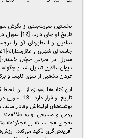
نخستین صورت‌بندی از نگرش سورل 
تاریخ او جای دارد. [12] سورل در
نمادین و اسطوره‌ای آن را برجس
جامعه‌ای شهری و عقل‌مدارانه
[21]
سورل در
ویرانی جهان باستان
[22]
دیوان‌سالاری تبدیل شد و چگونه ف
عرفان مذهبی از سوی کلیسا و برکش
این کتاب‌ها به‌ویژه از این لحاظ
تاریخ او قرا
نوشته‌های اولیه‌اش وفادار ماند
رومی و مسیحی اولیه علاقه‌مند 
به‌جای «چیست» بر «چگونه» مت
آفرینش‌گری تأکید می‌کند، ارزش‌