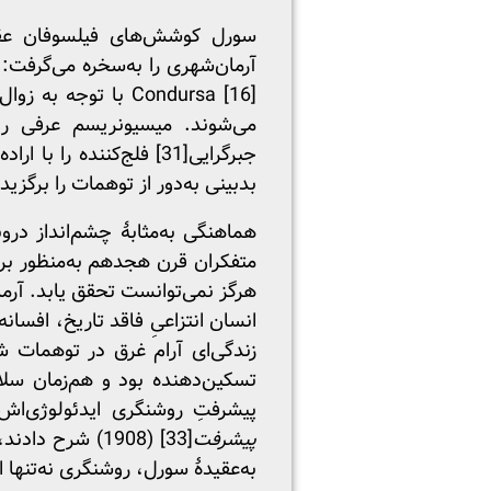
سورل کوشش‌های فیلسوفان عقل‌گر
آرمان‌شهری را به‌سخره می‌گرفت: 
[16] Condursa با ت
می‌شوند. میسیونریسم عرفی روس
جبرگرایی
[31]
فلج‌کننده را با اراده‌
بدبینی به‌دور از توهمات را برگزید.
متفکران قرن هجدهم به‌منظور برپا
هرگز نمی‌توانست تحقق یابد. آرم
انسان انتزاعیِ فاقد تاریخ، افسا
زندگی‌ای آرام غرق در توهمات ش
تسکین‌دهنده بود و هم‌زمان سل
پیشرفتِ روشنگری ایدئولوژی‌ا
پیشرفت
[33]
به‌عقیدۀ سورل، روشنگری نه‌تنها