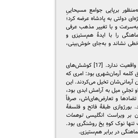
‌منظور برپایی جوامع مسیحاییِ
ه‌ای دولتی به پادشاه عرضه کرد؛
پایی به‌سرعت و با تغییر مذهب عرفی
اهنگی را با ایدۀ هم‌ستیزی و
خطی نشاند و به‌جای خوش‌بینی،
هماهنگی به‌مثابۀ چشم‌انداز درونی و غایی جهان برای سورل عمارتی ساختگی بود که جایی در واقعیت ندارد. [17] کوشش‌های
ق کلمه آرمان‌شهری بود: امری که
آرمانی‌شان تخیل می‌کردند. این
و تجلیِ میل به آرامش ابدی بود،
تضادها و تعارض‌های‌اش، صرفاً
 بورژوازی طبقۀ فاتح و فلسفۀ
ان بر ویراست انگلیسی
توهمات
 بورژوازی را مشروعیت بخشید. [18] اما پیشرفت تنها نوک کوهِ یخ روشنگری بود.
اهنگی در برابر هم‌ستیزی.