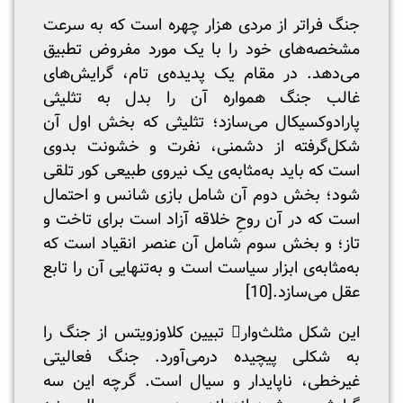
جنگ فراتر از مردی هزار چهره است که به سرعت
مشخصه‌های خود را با یک مورد مفروض تطبیق
می‌دهد. در مقام یک پدیده‌ی تام، گرایش‌های
غالب جنگ همواره آن را بدل به تثلیثی
پارادوکسیکال می‌سازد؛ تثلیثی که بخش اول آن
شکل‌گرفته از دشمنی، نفرت و خشونت بدوی
است که باید به‌مثابه‌ی یک نیروی طبیعی کور تلقی
شود؛ بخش دوم آن شامل بازی شانس و احتمال
است که در آن روحِ خلاقه آزاد است برای تاخت و
تاز؛ و بخش سوم شامل آن عنصر انقیاد است که
به‌مثابه‌ی ابزار سیاست است و به‌تنهایی آن را تابع
عقل می‌سازد.
[10]
این شکل مثلث‌وار تبیین کلاوزویتس از جنگ را
به شکلی پیچیده درمی‌آورد. جنگ فعالیتی
غیرخطی، ناپایدار و سیال است. گرچه این سه