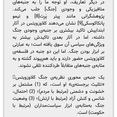
در دیگر تعاریف، او توجه ما را به جنبه‌های
متافیزیکی و وجودیِ [جنگ] جلب می‌کند.
پژوهشگرانی مانند پیتر پَرِت
[8]
و تیمو
پانکاکوسکی
[9]
نشان می‌دهند کلاوزویتس در آثار
ابتداییش تاکید بیشتری بر جنبه‌ی وجودی جنگ
داشته، اما در آثار بعدی تاکیدش بیشتر به
ویژگی‌های سیاسی آن سوق یافته است؛ به عبارتی
بر ابزار بودن جنگ. اما این دو جنبه در فلسفه‌ی
کلاوزویتس حضور دارند و باید هم‌پیوند گشته و به
مثابه‌ی جنبه‌های متقابلاً طردکننده تلقی نشوند.
یک جنبه‌ی محوریِ نظریه‌ی جنگ کلاوزویتس
«تثلیث برجسته‌ی» او است، که (1) مشتمل بر
خشونت و دشمنی (مرتبط با مردم)؛ (2) احتمال،
شانس و کنش آزاد (مرتبط با ارتش)؛ (3) وضعیت
جنگ به‌مثابه‌ی ابزار سیاست‌مداران (مرتبط با
حکومت) است.