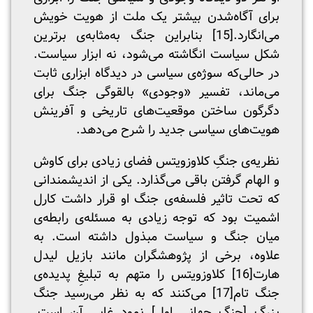
برای آگاه‌شدن بیشتر یک ملت از هویت خویش
می‌انگارد.
[15]
بنابراین جنگ به‌مثابه‌ی برترین
شکل سیاست انگاشته می‌شود، نه ابزار سیاست.
در حالی‌که سوژه‌ی سیاسی در دیدگاه ابزاری ثابت
می‌ماند، تفسیر «وجودی» بالقوگی جنگ برای
دگرگون ساختن موقعیت‌های تاریخی و آفرینش
هویت‌های سیاسی جدید را شرح می‌دهد.
نظریه‌ی جنگِ کلاوزویتس فضای زیادی برای کاوش
و الهام گرفتن باقی می‌گذارد. یکی از اندیشمندانی
که تحت تاثیر فلسفه‌ی جنگ او قرار داشت کارل
اشمیت بود که توجه زیادی به مسئله‌ی رابطه‌ی
میان جنگ و سیاست مبذول داشته است. به
علاوه، برخی از پژوهشگران مانند بازیل لیدل
هارت
[16]
کلاوزویتس را متهم به تبلیغِ پدیده‌ی
جنگ تام
[17]
می‌کنند که به نظر می‌رسید جنگ
بزرگ [جنگ جهانی اول] نمود غایی آن است.