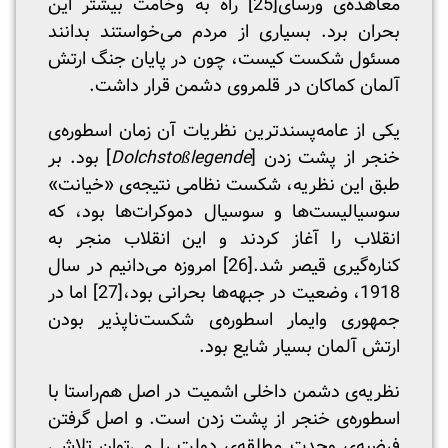
معاهده‌ی ورسای
[25]
راه به وخامت بیشتر این
بحران برد. بسیاری از مردم می‌خواستند بدانند
مسئول شکست کیست، چون در پایان جنگ ارتش
آلمان کماکان در قلمروی دشمن قرار داشت.
یکی از عامه‌پسندترین نظریات آن زمان اسطوره‌ی
خنجر از پشت زدن [
Dolchstoßlegende
] بود. بر
طبق این نظریه، شکست نظامی نتیجه‌ی «خیانت»
سوسیالیست‌ها و سوسیال دموکرات‌ها بود، که
انقلاب را آغاز کردند و این انقلاب منجر به
کناره‌گیری قیصر شد.
[26]
امروزه می‌دانیم در سال
1918، وضعیت در جبهه‌ها بحرانی بود،
[27]
اما در
جمهوری وایمار اسطوره‌ی شکست‌ناپذیر بودن
ارتش آلمان بسیار شایع بود.
نظریه‌ی دشمن داخلی اشمیت در اصل هم‌راستا با
اسطوره‌ی خنجر از پشت زدن است. و اصل گرفتن
فرضیه‌ی وحدت مطلقه‌ی دولت را می‌توان تلاشی