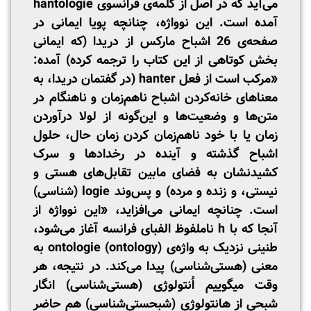
می‌آید که در اصل از کلمه‌ی فرانسوی hantologie
آمده است. این نوواژه، چنانچه پویا ایمانی در
صفحه‌ی 26 اشباح مارکس از دریدا (که ایمانی
بخش کوتاهی از این کتاب را ترجمه کرده) آمده:
«مرکب است از فعل hanter (در گفتمان دریدا، به
معناهای خانه‌کردن اشباح ناهم‌زمان و ناهنگام در
متن‌ها و وضعیت‌ها و این‌گونه از لولا درآوردن
زمان یا با خود ناهم‌زمان کردن زمان حال، حلول
اشباح گذشته و آینده در رخدادها و سرک
کشیدنشان به فضای مابین تقابل‌های هستی و
نیستی، و زنده و مرده) و پس‌وند logie (شناسی)
است. چنانچه ایمانی می‌افزاید، «این نوواژه از
آنجا که با h ناملفوظ الفبای فرانسه آغاز می‌شود،
طنینی نزدیک به واژه‌ی ontologie (ontology) به
معنی (هستی‌شناسی) پیدا می‌کند. در نتیجه، هر
وقت میگوییم اُنتولوژی (هستی‌شناسی) انگار
شبحی از هانتولوژی (شبحستی‌شناسی) هم حاضر