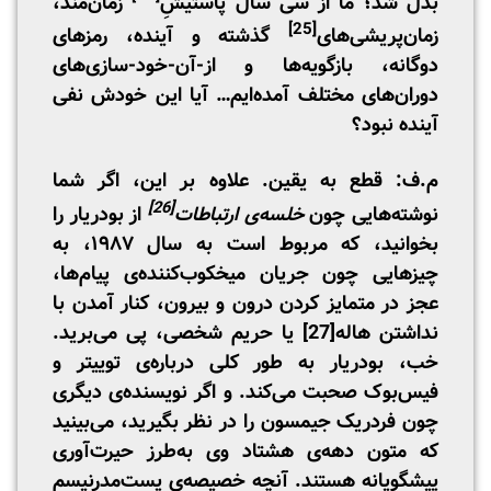
بدل شد؛ ما از سی سال پاستیشِ‌
زمان‌مند،
[25]
زمان‌پریشی‌های
گذشته و آینده، رمزهای
دوگانه، بازگویه‌ها و از-آن-خود-سازی‌های
دوران‌های مختلف آمده‌ایم… آیا این خودش نفی
آینده نبود؟
م.ف: قطع به یقین. علاوه بر این، اگر شما
[26]
نوشته‌هایی چون
خلسه‌ی ارتباطات
از بودریار را
بخوانید، که مربوط است به سال ۱۹۸۷، به
چیزهایی چون جریان میخکوب‌کننده‌ی پیام‌ها،
عجز در متمایز کردن درون و بیرون، کنار آمدن با
نداشتن هاله
[27]
‌ یا حریم شخصی، پی می‌برید.
خب، بودریار به طور کلی درباره‌ی توییتر و
فیس‌بوک صحبت می‌کند. و اگر نویسنده‌ی دیگری
چون فردریک جیمسون را در نظر بگیرید، می‌بینید
که متون دهه‌ی هشتاد وی به‌طرز حیرت‌آوری
پیشگویانه هستند. آنچه خصیصه‌ی پست‌مدرنیسم