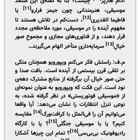
آدام هارپر
چیست؟ بنا به گفته‌ی این منتقد
[11]
موسیقی، هنرمندانی چون جیمز فرارو
یا
[12]
فاطیما القدیری
، دست‌کم در تلاش هستند تا
مفهوم آینده را در موسیقی، مورد ملاحظه‌ی مجدد
قرار دهند، و از فناوری‌های مجازی و مجموعِ صور
[13]
خیالِ
سرمایه‌داریِ متأخر الهام می‌گیرند…
م.ف: راستش فکر می‌کنم ویپورویو همچنان متکی
بر تلقی قرن بیستمی از آینده است. بافت صدا و
حتی صور خیال آن برگرفته از منابع مشترک دهه‌ی
نود است. این فکت که ویپورویو به عنوان نمونه‌ای
از «موسیقی فوتوریستی» در نظر گرفته شده، به
نوعی تنزل انتظارات را نشان می‌دهد: آیا واقعا
[14]
می‌توانیم آن را فی‌المثل با کرافت‌ورک
مقایسه
[15]
کنیم؟ یا با موسیقی جنگلی
؟ یا با کارگاه
[16]
رادیوفونیک بی‌بی‌سی
؟ تمام این چیزها آشکارا