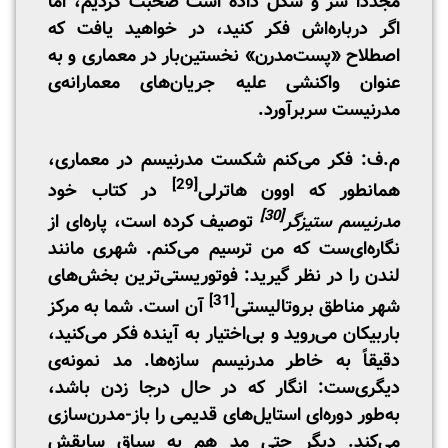
مجدداً سر و شکل داده است صحبت کردیم، اما
اگر درباره‌اش فکر کنید، در خواهید یافت که
اصطلاح «پست‌مدرن» نخستین‌بار در معماری و به
عنوان واکنشی علیه جریان‌های معمارانه‌ی
مدرنیست سربرآورد.
م.ف: فکر می‌کنم شکست مدرنیسم در معماری،
[29]
همانطور که اوون هاترلی
در کتاب خود
[30]
مدرنیسم ستیزگر
توصیف کرده است، پاره‌ای از
نگاره‌ای‌ست که من ترسیم می‌کنم. شهری مانند
لندن را در نظر گیرید: فوتوریستی‌ترین بخش‌های
[31]
شهر مناطق بروتالیستی
آن است. شما به مرکز
باربیکان می‌روید و بی‌اختیار به آینده فکر می‌کنید،
دقیقاً به خاطر مدرنیسم سازه‌ها. مد نمونه‌ی
دیگری‌ست: انگار که در حال درجا زدن باشد،
به‌طور دوره‌ای استایل‌های قدیمی را باز-مدرن‌سازی‌
می‌کند. دیگر حتی مد هم به سیاق سابقش