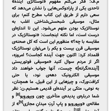
م.ف: فکر می‌کنم مفهوم «نوستالژی آینده»
تاحدی یکی از پارادوکس‌هایی را نشان می‌دهد که
سعی دارم از طریق این کتاب مطرح کنم؛ برای
مثال، موسیقی شبحستی‌شناختی اغلب به
نوستالژیک بودن متهم می‌شود. این تا اندازه‌ای
درست است، اما نکته اینجاست: «نوستالژیک در
مقایسه با چه؟» منظورم این است که کل صحنه‌ی
موسیقی قرن بیست و یکم را می‌توان نوستالژیک
قلمداد کرد: اکنون جهت آینده کجاست؟ امروزه،
اگر از مردم سوال کنید «موسیقی فوتوریستی
[آینده‌نگرانه]» چیست، آنها جواب خواهند داد
موسیقی الکترونیک دهه‌ی نود، یا حتی
کرافت‌ورک، و چیزهایی از این قبیل. ما همچنان،
به نوعی، متکی بر آینده‌ای قدیمی هستیم.ن: نظر
[8]
شما درباره‌ی پدیده‌ی متأخری چون ویپوروِیو
و
[9]
مقاله‌ی «ویپورویو و پاپ آرتِ میدانِ مجازی
» از
[10]