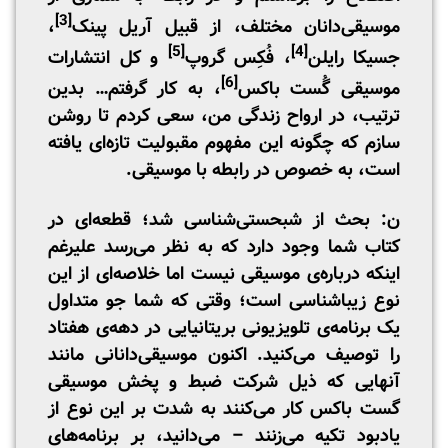
[3]
موسیقی‌دانان مختلف، از قبیل آریل پینک
،
[5]
[4]
جسیکا رایلن
، فُکِس گروپ
و کل انتشارات
[6]
موسیقی گُست باکس
، به کار گرفتم… بدین
ترتیب، در ارواح زندگی من، سعی کردم تا روشن
سازم که چگونه این مفهوم مقبولیت تازه‌ای یافته
است، به خصوص در رابطه با موسیقی.
ن: بحث از شبحستی‌شناسی شد؛ قطعه‌ای در
کتاب شما وجود دارد که به نظر می‌رسد علیرغم
اینکه درباره‌ی موسیقی نیست اما خلاصه‌ای از این
نوع زیبا‌شناسی است؛ وقتی که شما جو متداول
یک برنامه‌ی تلویزیونی بریتانیایی در دهه‌ی هفتاد
را توصیف می‌کنید. اکنون موسیقی‌دانانی مانند
آنهایی که ذیل شرکت ضبط و پخش موسیقی
گست باکس کار می‌کنند به شدت بر این نوع از
یادبود تکیه می‌زنند – می‌دانید، بر برنامه‌های