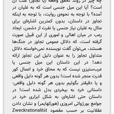
چه چیز در روند تحقق واقعه (یا تجاوز) علت آن
است؟ آیا این میل جنسی است که به غلیان در
آمده؟ با توجه به نحوه‌ی روایت، با توجه به اینکه
تجاوز در داستان، بدون کمترین اشاره‌ای برای
مثال به غلیان نیاز جنسی یا نفرت از دشمن، ایجاد
رعب در میان اهالی و اموری از این قبیل صورت
گرفته است، که دلائل عمومی تجاوز در جنگ‌ها
هستند، می‌توان گفت نویسنده نمی‌خواسته دلائل
متداول تجاوز را به عنوان دلیل این تجاوز ارائه
دهد! در این داستان این میل جنسی یا
عرب‌ستیزی نیست که به محاق خرد و اعمال کور
قدرت منجر شده است! بدون هر گونه دلیل واقعی
و یا دقیقتر بگوئیم بدون هر گونه دلیل واقعی-
داستانی خرد به بیخردی بدل شده است! در
داستان حتی اشاره‌ای به شکل ابزاری خرد در
جوامع بورژوائی امروزی (هورکهایمر) و نشان دادن
عقلانیت بر حسب مقصود Zweckrationalität