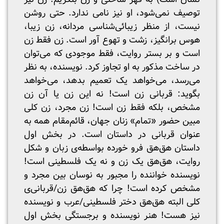
توصیف نمی‌شود، او نیز نامی ندارد. حتی روشن
نیست، از منظر زیبائی‌شناسی مردانه، زن زیبا،
هوس برانگیز، زشت و تهوع آور است. زن فقط زن
است و بر بستر روایت، فقط موجودی که می‌توان
در ساخت مذکور به او تجاوز کرد. نویسنده، به نظر
می‌رسد، می‌خواهد یک تعمیم بدهد، می‌خواهد
بگوید: قربانی زن است! نه این زن یا آن زن
مشخص، بلکه فقط زن است! زن مجرد، زن کلی
مبین حضور «تمام» زنان جهان، قائم‌مقام همه به
عنوان قربانی در داستان است. در بخش اول
داستان هق‌هق فرو خورده بواسطه‌ی زبان و شکل
روایت، هق‌هق یک زن و نه یک فلسطینی است!
نویسنده خواننده را مجبور به نوسان بین مجرد و
مشخص کرده است! چرا که هق‌هق زن/قربانی‌ی
کلی البته هق‌هق دختر فلسطینی/عرب و نویسنده
نیز هست! هنر نویسنده و برجستگی بخش اول