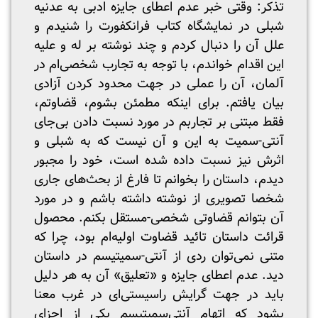
تذکر: وقتی خبر عدم اعطای جایزه‌ ادبی به عدنیه
شبلی در نمایشگاه کتاب فرانکفورت را شنیدم و
علل آن را دنبال کردم و چند نوشته بر له و علیه
این اقدام خواندم، با توجه به تجارب شخصی‌ام در
آلمان، آن را عملی در جهت محدود کردن آزادی
بیان یافتم. برای اینکه مطمئن بشوم، قضاوتم،
فقط مبتنی بر تجاربم در مورد نسبت دادن بی‌جای
آنتی-سمیت به این و آن نیست که به شبلی و
اثرش نیز نسبت داده شده است، خود را مجبور
دیدم، داستان را بخوانم تا فارغ از بحث‌های جاری
شخصا تصویری از نوشته داشته باشم و در مورد
آن بتوانم قضاوتی شخصی-مستقل بکنم. محصول
قرائت داستان تائید قضاوت اولیه‌ام بود، چرا که
متنی نمی‌توان ردی از آنتی-سمیتیسم در داستان
دید. عدم اعطای جایزه و «تعلیق» آن به هر دلیل
باید در جهت گرایش راسیستی‌ای در غرب معنا
بشود که اتهام آنتی‌سمیتیسم یکی از اجزای