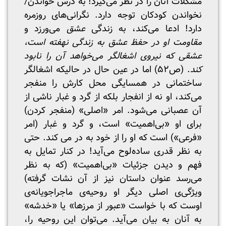
مشکلات آنان را در نظر می‌گیرد! به درس خواندن/
نخواندن کودکان توجه دارد. نگرانی‌های روزمره
دارد! ادعا می‌کند، به زندگی
عشق
می‌ورزد و
مقاومت او در حفظ عشق به زندگی
نهفته است،
عشقی که نیروی اشغالگر می‌خواهد آن را نابود
کند
. (ص۵۲) اما در عین حال در حالیکه اشغالگر
ساختمانی در همسایگی محل کارش را منفجر
می‌کند، او نه از انفجار بلکه از گرد و غبار ناشی از
آن عصبانی می‌شود. امر «اصلی» (منفجر کردن)
برای او «بی‌اهمیت» است، و گرد و غبار (امر
«فرعی») است که او را از خود به در می کند. حتی
به نظر قدری ساده‌لوح می‌آید! در کنار تمایل به
فهم و دیدن جزئیات «بی‌اهمیت» (که به نظر
می‌رسد عنوان داستان نیز از آن نشات گرفته)
ویژگی‌ی اصلی دیگر او روحیه‌ی ماجراجویانه‌ی
اوست که با خواست «عبور از مرزها» یا «خدشه»
به آنان به بیان می‌آید. می‌توان این روحیه‌ را،