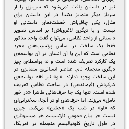
نیز در داستان یافت نمی‌شود که سربازی را از
سرباز دیگر متمایز بکند! در این داستان برای
مثال، یکی چاقی‌اش خصلت‌نمای داستانی او
نیست و یا دیگری لاغری‌اش! بر اساس تصویر
داستانی از واحد نظامی، می‌توان گفت واحد مذکور
فقط یک ساخت بر اساس پرنسیب‌های مجرد
نظامی ‌است که این یا آن انسان در آن بواسطه‌ی
یک کارکرد تعریف شده است و نه بواسطه‌ی چیز
دیگری منجمله نام. عناصر انسانی‌ی متمایزی در
این ساخت وجود ندارند. «او» نیز فقط بواسطه‌ی
کارکردش (فرماندهی) در ساخت نظامی تعریف
شده است. تنها یک جا حرف‌هائی ظاهرا «در خور
تامل» می‌زند. اما حرف‌های او در آنجا، سخنرانی‌ای
که «او» در شب یک «جشن» می‌کند، چیزی
نیست جز بیان عمومی نارتسیسم هر میسیوناری
در طول تاریخ کلونیالیسم منجمله در آمریکا،