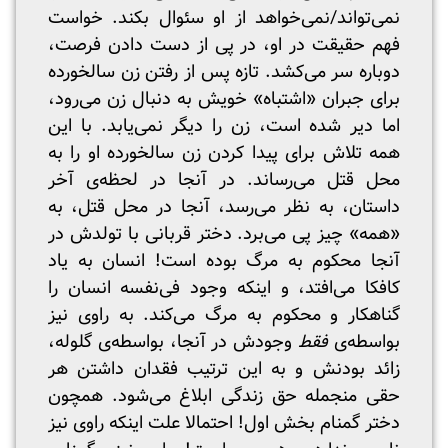
نمی‌تواند/نمی‌خواهد از او سئوال بکند. خواست
فهم حقیقت در او، در پی از دست دادن فرصت،
دوباره سر می‌کشد. تازه پس از رفتن زن سالخورده
برای جبران «اشتباه» خویش به دنبال زن می‌رود،
اما دیر شده است، زن را دیگر نمی‌یابد. با این
همه تلاش برای پیدا کردن زن سالخورده او را به
محل قتل می‌رساند. در آنجا در لحظه‌ی آخر
داستان، به نظر می‌رسد، آنجا در محل قتل، به
«همه» چیز پی می‌برد. دختر قربانی با تولدش در
آنجا محکوم به مرگ بوده است! انسان به یاد
کافکا می‌افتد، و اینکه وجود فی‌نفسه انسان را
گناهکار و محکوم به مرگ می‌کند. به راوی نیز
بواسطه‌ی
فقط
وجودش در آنجا، بواسطه‌ی گلوله،
زائد بودنش و به این ترتیب فقدان داشتن هر
حقی منجمله حق زندگی ابلاغ می‌شود. همچون
دختر گمنام بخش اول! احتمالا علت اینکه راوی نیز