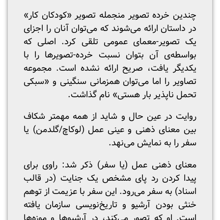
چندین خرده تصویر منجمله تصویر «کودکان کار»
در داستان ارائه می‌شوند که می‌توان آنان را اجزای
یک تصویر-معمای عمومی تلقی کرد. اصلی که
بواسطه‌ی آن بتوان نسبت خرده-تصویرها را با
یکدیگر یافت، صریح ارائه نشده است. مجموعه
تصاویر را اما می‌توان همزمانی سنگینی و «سبکی
تحمل ناپذیر بار هستی» نام گذاشت.
روایت در عین حال و شاید از همه مهمتر شکاف
بین معنای ذهنی و عینی عمل (لوکاچ/گلدمن) یا
سفر را به نمایش می‌نهد.
معنای ذهنی عمل (یا سفر) ذکر شد: راوی برای
پیدا کردن رد پای مشخص یک جنایت (در قالب
اسناد) به سفر می‌رود. این سفر با عزیمت از توهم
خنثی بودن آرشیو و تاریخ‌نویسی سازمان یافته
است. او که تصور می‌کند، در آرشیوها و موزه‌ها