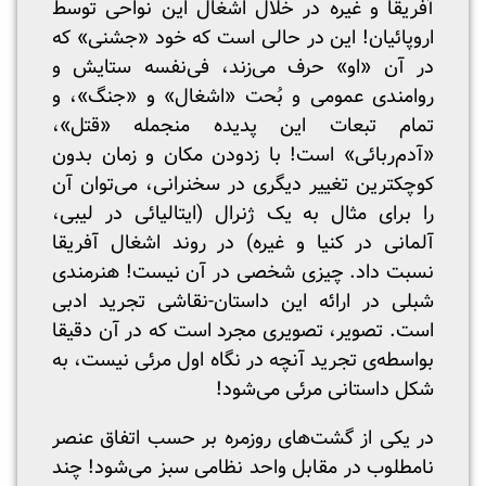
آفریقا و غیره در خلال اشغال این نواحی توسط
اروپائیان! این در حالی است که خود «جشنی» که
در آن «او» حرف می‌زند، فی‌نفسه ستایش و
روامندی عمومی و بُحت «اشغال» و «جنگ»، و
تمام تبعات این پدیده منجمله «قتل»،
«آدم‌ربائی» است! با زدودن مکان و زمان بدون
کوچکترین تغییر دیگری در سخنرانی، می‌توان آن
را برای مثال به یک ژنرال (ایتالیائی در لیبی،
آلمانی در کنیا و غیره) در روند اشغال آفریقا
نسبت داد. چیزی شخصی در آن نیست! هنرمندی
شبلی در ارائه این داستان-نقاشی تجرید ادبی
است. تصویر، تصویری مجرد است که در آن دقیقا
بواسطه‌ی تجرید آنچه در نگاه اول مرئی نیست، به
شکل داستانی مرئی می‌شود!
در یکی از گشت‌های روزمره بر حسب اتفاق عنصر
نامطلوب در مقابل واحد نظامی سبز می‌شود! چند