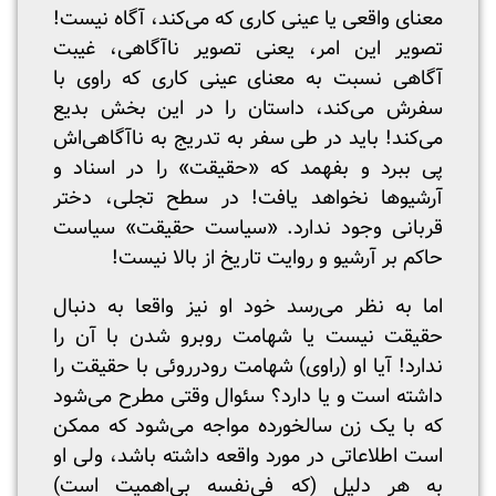
معنای واقعی یا عینی کاری که می‌کند، آگاه نیست!
تصویر این امر، یعنی تصویر ناآگاهی، غیبت
آگاهی نسبت به معنای عینی کاری که راوی با
سفرش می‌کند، داستان را در این بخش بدیع
می‌کند! باید در طی سفر به تدریج به ناآگاهی‌اش
پی ببرد و بفهمد که «حقیقت» را در اسناد و
آرشیوها نخواهد یافت! در سطح تجلی، دختر
قربانی وجود ندارد. «سیاست حقیقت» سیاست
حاکم بر آرشیو و روایت تاریخ از بالا نیست!
اما به نظر می‌رسد خود او نیز واقعا به دنبال
حقیقت نیست یا شهامت روبرو شدن با آن را
ندارد! آیا او (راوی) شهامت رودرروئی با حقیقت را
داشته است و یا دارد؟ سئوال وقتی مطرح می‌شود
که با یک زن سالخورده مواجه می‌شود که ممکن
است اطلاعاتی در مورد واقعه داشته باشد، ولی او
به هر دلیل (که فی‌نفسه بی‌اهمیت است)