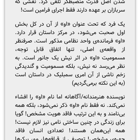
شدن اصل قدرت منضبطگر تلقی کرد. نقشی که
سربازان بر عهده دارند فقط اجرای فرامین است!
یک فرد که تحت عنوان «او» از آن در کل بخش
اول صحبت می‌شود، در مرکز داستان قرار دارد.
«او» فرمانده‌ی واحد نظامی مذکور است. صرفنظر
از واقعه‌ی اصلی، تنها اتفاق قابل توجه،
مسمومیت «او» در اثر نیش یک جانور است. به
نظر می‌رسد نه نیش، بلکه مسمومیت و گندیدگی
زخم ناشی از آن امری سمبلیک در داستان است
(به این نکته برمی‌گردیم)
نویسنده هنرمندانه/آگاهانه اما نام «او» را افشاء
نمی‌کند. نه فقط نام «او» ذکر نمی‌شود، بلکه همه
بی‌نامند و به این ترتیب فاقد هویت مشخص! گویا
برای زندگی در چنین ساختی نامی نیز لازم نیست!
همه این‌همان هستند! تعدادی انسان فاقد
چهره‌ی مشخص! توصیفی از قیافه‌ها، مو، پیکر‌ها