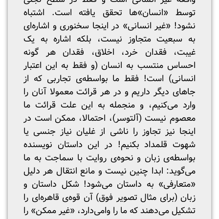
توسط «انسان»‌ها تحقق یافته است. اشتباه
نشود! «غیر انسانی» در اینجا سخنوری و اشاره‌ای
به سبعیت متجاوز نیست، بلکه اشاره به یک
غیبت، فقدان خرد، اخلاق، فقدان هر گونه
احساس منتسب به انسان (و فقط به این اعتبار
انسانی) است! فقط ما بواسطه‌ی تجاربی که از
جاهای دیگر داریم و در هر قرائت معمولا آنان را
وارد می‌کنیم، و منجمله به این علت قرائت ما
معصوم نیست (آلتوسر)، احتمالا، ممکن است در
اینجا نیز تجاوز را ناشی از غلیان نیاز جنسی یا
شهوت قلمداد بکنیم! در این داستان نویسنده
بواسطه‌ی زبان و نحوه‌ی روایت با سماجت به ما
می‌گوید: ابدا چنین نیست و مانع انتقال هر دلیل
«متعارفی» به داستان می‌شود! شکل داستان و
زبان (برای مثال تصویر فوق) آن قوه‌ی قاهره‌ای را
تشکیل می‌دهند که ما را وامی‌دارد، «غیر ممکن» را