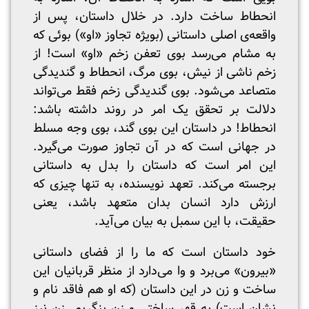
انحطاط ساخت دارد. در خلال داستان، پس از
واقعه‌ی اصلی داستانی (بویژه تجاوز «او») بوئی که
به مشام می‌رسد بوی تعفن زخم «او» است! از
زخم ناشی از نیش، بوی مرگ، انحطاط و گندیدگی
متصاعد می‌شود. بوی گندیدگی زخم فقط می‌تواند
دلالت بر تحقق یک امر در روند داشته باشد:
انحطاط! در داستان این بوی گند، بوی وجه مسلط
در جهانی است که در آن تجاوز صورت می‌گیرد.
این امر است که داستان را بدل به داستانی
برجسته می‌کند. تعهد نویسنده، به تنها چیزی که
ارزش دارد انسان بدان متعهد باشد، یعنی
حقیقت، با این سمبل به بیان می‌آید.
خود داستان است که ما را از فضای داستانی
«بیرون» می‌برد و وا می‌دارد از منظر قربانیان این
ساخت و زن در این داستان (که او هم فاقد نام و
نشان است) به قهر ساختی و زن بنگریم. زن نیز