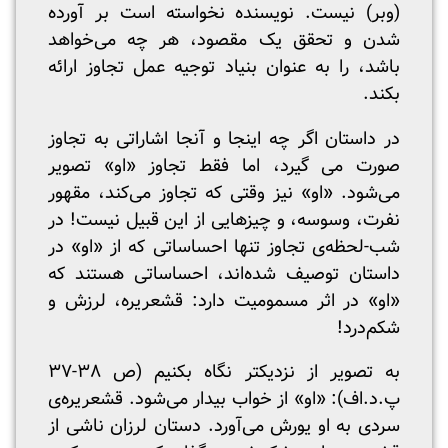
(وبر) نیست. نویسنده نخواسته است بر آورده
شدن و تحقق یک مقصود، هر چه می‌خواهد
باشد، را به عنوان بنیاد توجیه عمل تجاوز ارائه
بکند.
در داستان اگر چه اینجا و آنجا اشاراتی به تجاوز
صورت می گیرد، اما فقط تجاوز «او» تصویر
می‌شود. «او» نیز وقتی که تجاوز می‌کند، مقهور
نفرت، وسوسه، و چیزهایی از این قبیل نیست! در
شب-لحظه‌ی تجاوز تنها احساساتی که از «او» در
داستان توصیف شده‌اند، احساساتی هستند که
«او» در اثر مسمومیت دارد: قشعریره، لرزش و
شکم‌درد!
به تصویر از نزدیکتر نگاه بکنیم (ص ۳۸-۳۷
پ.د.اف): «او» از خواب بیدار می‌شود. قشعریره‌ی
سردی به او یورش می‌آورد. دستان لرزان ناشی از