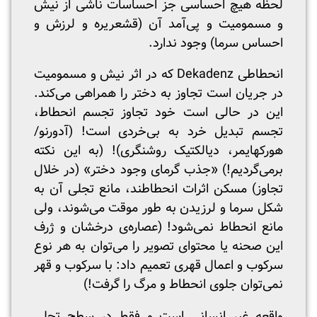
لحظه هیچ احساسی جز احساسات ناشی از نیش
و مسمومیت و پی‌آمد آن (قشعریره و لرزش و
احساس سرما) وجود ندارد.
انحطاطی Dekadenz که در اثر نیش و مسمومیت
در جریان است تجاوز به دختر را همراهی می‌کند.
این در حالی است خود تجاوز تجسم انحطاط،
تجسم تبدیل خرد به بی‌خردی است! (آدورنو/
هورکهایمر، دیالکتیک روشنگری)! (به این نکته
برمی‌گردیم!) «جذب گرمای وجود دختر» (در خلال
تجاوز) مسکن اثرات انحطاطند، مانع تجلی آن به
شکل سرما و لرزیدن به طور موقت می‌شوند، ولی
مانع انحطاط نمی‌شود! (عصاره‌ی درخشان و ژرف
این صحنه یا محتوای تصویر را می‌توان به هر نوع
سرکوب و اعمال قهری تعمیم داد: با سرکوب و قهر
نمی‌توان جلوی انحطاط و مرگ را گرفت!)
واقعه غیر انسانی است و فقط در سطح تجلی