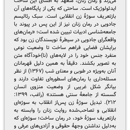
می‌زند و رمان زنان، متعهد به افشای این ساحت
ایدئولوژیک است. ساحتی که یکی از پایگاه‌های آن
بازتعریف سوژۀ زن انقلابی است. سبک رئالیسم
جادویی در رمان زنان نیز از این پس در پیوند با
جامعه‌شناسی ادبیات تبیین شده است؛ «رمان‌های
واقعگرای جادویی در سیطرۀ نویسندگان زن بود که
برایشان فضایی فراهم ساخت تا وضعیت نوعی
منفرد جنس خود را در لایه‌های (نا)خودآگاه متن
به تصویر بکشند. دقیقاً به همین دلیل قهرمانان
آنان به‌ویژه در
طوبی و معنای شب
(۱۳۶۷) از نظر
مسئله‌داری با رمان‌های اسطوره‌ای تفاوت دارند و
بیانگر شکل غریبی از وضعیت منزوی انسان
گسسته از جامعۀ سنتی هستند» (راغب، ۱۳۹۹:
۲۱۲). تبدیل سوژۀ زن پس‌از انقلاب به سوژه‌ای
انقلابی و تصاحب‌شده روایت زنان را وابسته‎ به
بازتعریف سوژۀ خود، در رمان ساخت؛ سوژه‌ای که
به‌دلیل نداشتن وجهۀ حقوقی و آزادی‌های عرفی و