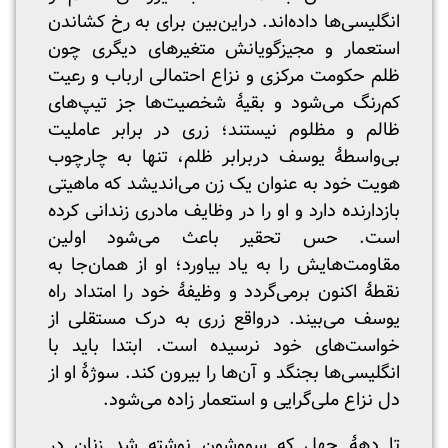
انگلیسی‌ها داده‌اند. دراین‌بین برای به رخ کشاندن
استعمار و مجیزگویانش متغیرهای دیگری چون
ظلم حکومت مرکزی و نزاع احتمالی ارباب و رعیت
کم‌رنگ می‌شود و بقیۀ شخصیت‌ها جز تیپ‌های
ظالم و مظلوم نیستند؛ زری در برابر عاملیت
بی‌واسطۀ یوسف دربرابر ظلم، تنها به چارچوب
هویت خود به عنوان یک زن می‌اندیشد که ماهیتی
بازدارنده دارد و او را در وظایف مادری زندانی کرده
است. حس تحقیر باعث می‌شود اولین
مقاومت‌هایش را به یاد بیاورد؛ او از همان‌جا به
نقطۀ اکنون برمی‌گردد و وظیفۀ خود را امتداد راه
یوسف می‌بیند. درواقع زری به درک مستقلی از
خواست‌های خود نرسیده است. ابتدا باید با
انگلیسی‌ها بجنگد و آن‌ها را بیرون کند. سوژۀ او از
دل نزاع ملی‌گرایی و استعمار زاده می‌شود.
تا دهۀ چهل که سووشون نوشته شد زنان در