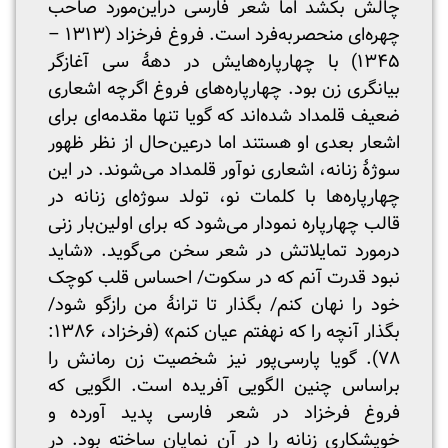
چالش بکشد اما شعر فارسی دراین‌مورد صاحب
چهره‌ای منحصربه‌فرد است. فروغ فرخزاد (۱۳۱۳ –
۱۳۴۵) با چهارپاره‌هایش در دهۀ سی آغازگر
بیانگری زن بود. چهارپاره‌های فروغ اگرچه اشعاری
ضعیف قلمداد شده‌اند که گویا تنها مقدمه‌ای برای
اشعار بعدی او هستند اما درعین‌حال از نظر ظهور
سوژۀ زنانه، اشعاری نوآور قلمداد می‌شوند. در این
چهارپاره‌ها با کلمات نو، تولد سوژه‌ای زنانه در
قالب چهارپاره نمودار می‌شود که برای اولین‌بار زنی
درمورد تمایلاتش در شعر سخن می‌گوید. «شاید
نبود قدرت آنم که در سکوت/ احساس قلب کوچک
خود را نهان کنم/ بگذار تا ترانۀ من رازگو شود/
بگذار آنچه را که نهفتم عیان کنم» (فرخزاد، ۱۳۸۶:
۷۸). گویا پارسی‌پور نیز شخصیت زن رمانش را
براساس چنین الگویی آفریده است. الگویی که
فروغ فرخزاد در شعر فارسی پدید آورده و
خویشکاری زنانه را در آن نمایان ساخته بود. در