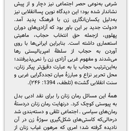
شرعی به‌نوعی حصر اجتماعی نیز دچار و از پیش
نشان‎دار شده بود؛ این دیدگاه نوین پساانقلابی نیز
به‌دلیل یکسان‌انگاری زن با فرهنگ پدید آمد.
«دولت جدید بر این باور بود که آزادی‌های دوران
پهلوی، ازجمله حق انتخاب حجاب، ماهیتی
استعماری داشته است. بنابراین ایرانی‌ها با روی
آوردن به حجاب از سلطۀ امپریالیستی رها
می‌شدند و مفهوم غربی آزادی زن را نمی‌پذیرفتند؛
به‌این‌ترتیب حجاب یا به عبارت دقیق‌تر پیکر زنان،
محل تحریر نزاع و مبارزۀ میان تجددگرایی غربی و
سنت انقلابی گشت» (تلطف، 1394: ۲۴۶).
همۀ این مسائل رمان زنان را برای نقد ادبی بدل
به پیوستی کوچک کرد. درنهایت رمان زنان دردستۀ
رمان‌های سیاسی ـ اجتماعی تلقی و دسته‌بندی شد
درحالی‌که کاستی‌های شکل‌گیری سوژۀ زن در آن
نادیده گرفته شد؛ امری که مرهون غیاب زنان از