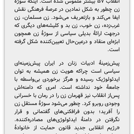
انقلاب ۵۷ بیشتر ملموس شده است. اینکه سوژۀ
زن چطور به شکل نمادین در عرصۀ فرهنگی نقش
ایفا می‌کند و بازتعریف می‌شود. زن مسلمان، زن
غرب‌زده، زن خوب، زن بد و کلیشه‌های دیگری که
درجهت ارائۀ بدیلی سیاسی از سوژۀ زن همچون
ابژه‌ای منقاد و درعین‌حال تعیین‌کننده شکل گرفته
است.
پیش‌زمینۀ ادبیات زنان در ایران پیش‌زمینه‌ای
سیاسی است چراکه هویت زن همیشه به توان
ایدئولوژیک رسیده و هرگز برخوردی بی‌واسطه با
جامعۀ خود نداشته است. امری که دامنه‌اش
پس‌از انقلاب نیز قهرمان زن را در رمان با خسرانی
وجودی روبرو کرد. چطور می‌شود سوژۀ مستقل زن
را آفرید؛ بدون فرافکنی‌های گفتمانی و قرار
نگرفتن در دامنۀ ایدئولوژی‌های مصادره‌کننده.
«رژیم انقلابی جدید قانون حمایت از خانوادۀ