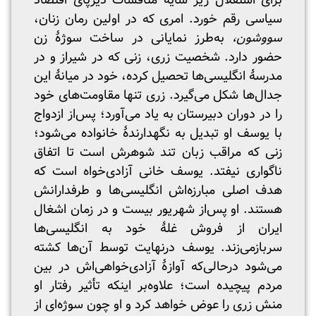
برای استقلال زیر سایۀ مناقشات دیرپای اقتصاد
سیاسی رقم خورد. امری که در اولین رمان زنان،
سووشون،
به‌طرز نمایانی در ساخت سوژۀ زن
حضور دارد. شخصیت زری، زنی که در شیراز و در
مدرسۀ انگلیسی‌ها تحصیل کرده، خود در میانۀ این
جدال‌ها شکل می‌گیرد. زری تنها مقاومت‌های خود
را در دوران دبیرستان به یاد می‌آورد؛ پس‌از ازدواج
با یوسف او تبدیل به نگهدارندۀ خانواده می‌شود؛
زنی که مراقب زبان تند شوهرش است تا اتفاق
ناگواری نیفتد. یوسف خانی آزادی‌خواه است که
هدف اصلی مبارزه‌اش انگلیسی‌ها و طرفدارانش
هستند. او پس‌از شهریور بیست و در زمان اشغال
ایران از فروش غلۀ خود به انگلیسی‌ها
سربازمی‌زند. یوسف درنهایت توسط آن‌ها کشته
می‌شود درحالی‌که آوازۀ آزادی‌خواهی‌اش در بین
مردم پیچیده است؛ علاوه‌بر اینکه تأثیر رفتار او
منش زری را عوض خواهد کرد و او چون سوژه‌ای از