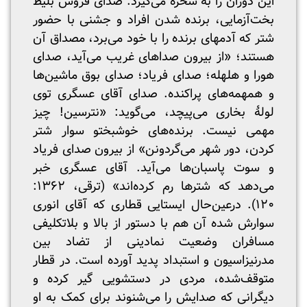
این دوران را به سخره می‌گیرد. صدای فروش بلیط
بخت‌آزمایی، برنده شدن افراد و جشنی با حضور
شتر که آدم‎های برنده را با خود می‌برد، مصداق آن
هستند؛ «از بیرون صداهای غریب می‌آید، صدای
هورا و هلهله؛ صدای فریاد؛ صدای بوق ماشین‌ها
و همهمه‌های پراکنده. صدای آقای عسگری توی
لولۀ بخاری می‌پیچد، می‌گوید: «نترسین! چیز
مهمی نیست. برنده‌های خوشبختو سوار شتر
کردن، دور شهر می‌گردونن» از بیرون صدای فریاد
و سوت پاسبان‌ها می‌آید. آقای عسگری خبر
می‌دهد که شترها رم کرده‌اند» (ترقی، ۱۳۶۲:
۱۲۰). درعین‌حال ایستایی قطاری که آقای انوری
سوارش شده آن هم با دستور از بالا و بلاتکلیفی
مسافران وضعیت نمادینی از تضاد بین
مدرنیزاسیون و استبداد پدید آورده است. در قطار
متوقف‌شده، مردی در دستشویی گیر کرده و
دیگرانی که صدایش را می‌شنوند برای کمک به او