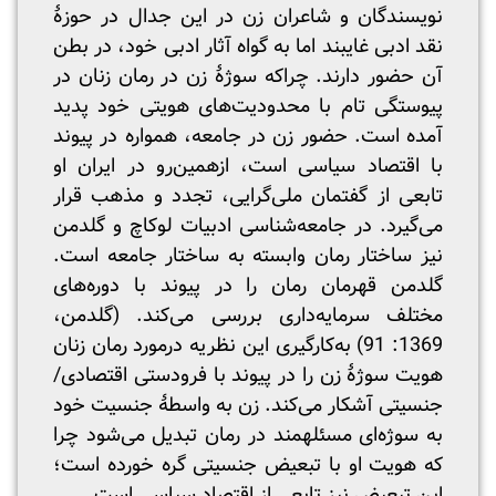
نویسندگان و شاعران زن در این جدال در حوزۀ
نقد ادبی غایبند اما به گواه آثار ادبی خود، در بطن
آن حضور دارند. چرا‌که سوژۀ زن در رمان زنان در
پیوستگی تام با محدودیت‌های هویتی خود پدید
آمده است. حضور زن در جامعه، همواره در پیوند
با اقتصاد سیاسی است، ازهمین‌رو در ایران او
تابعی از گفتمان ملی‌گرایی، تجدد و مذهب قرار
می‌گیرد. در جامعه‌شناسی ادبیات لوکاچ و گلدمن
نیز ساختار رمان وابسته به ساختار جامعه است.
گلدمن قهرمان رمان را در پیوند با دوره‌های
مختلف سرمایه‌داری بررسی می‌کند. (گلدمن،
1369: 91) به‌کارگیری این نظریه درمورد رمان زنان
هویت سوژۀ زن را در پیوند با فرودستی اقتصادی/
جنسیتی آشکار می‌کند. زن به واسطۀ جنسیت خود
به سوژه‌ای مسئله‎مند در رمان تبدیل می‌شود چرا
که هویت او با تبعیض جنسیتی گره خورده است؛
این تبعیض نیز تابعی از اقتصاد سیاسی است.