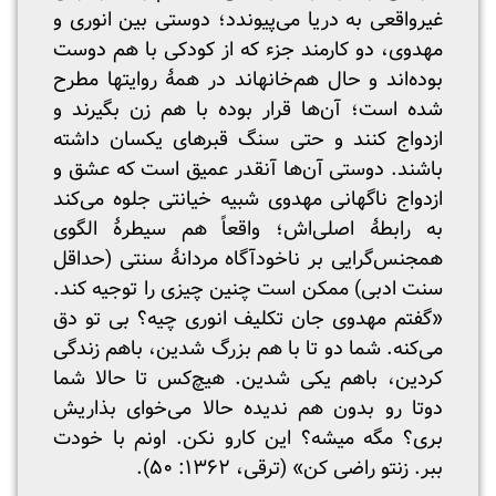
غیرواقعی به دریا می‌پیوندد؛ دوستی بین انوری و
مهدوی، دو کارمند جزء که از کودکی با هم دوست
بوده‌اند و حال هم‌خانه‎اند در همۀ روایت‎ها مطرح
شده است؛ آن‌ها قرار بوده با هم زن بگیرند و
ازدواج کنند و حتی سنگ قبرهای یکسان داشته
باشند. دوستی آن‌ها آنقدر عمیق است که عشق و
ازدواج ناگهانی مهدوی شبیه خیانتی جلوه می‌کند
به رابطۀ اصلی‌اش؛ واقعاً هم سیطرۀ الگوی
همجنس‌گرایی بر ناخودآگاه مردانۀ سنتی (حداقل
سنت ادبی) ممکن است چنین چیزی را توجیه کند.
«گفتم مهدوی جان تکلیف انوری چیه؟ بی تو دق
می‌کنه. شما دو تا با هم بزرگ شدین، باهم زندگی
کردین، باهم یکی شدین. هیچ‌کس تا حالا شما
دوتا رو بدون هم ندیده حالا می‌خوای بذاریش
بری؟ مگه میشه؟ این کارو نکن. اونم با خودت
ببر. زنتو راضی کن» (ترقی، ۱۳۶۲: ۵۰).