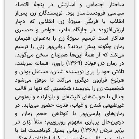
ساختار اجتماعی و اسارتش در پنجۀ اقتصاد
سیاسی فرودست‌ساز بود. نویسندگان زن پس‌از
انقلاب با فربگی سوژۀ زن انقلابی که دچار
‌ارزش‌افزوده در جایگاه مادر، خواهر و همسری
فداکار است ترسیم سوژۀ زن را به‌عنوان قهرمان
رمان چگونه پیش بردند؟ روانی‌پور زنی را ترسیم
می‌کند که از همۀ این‌ها هم‌زمان سخن می‌گوید.
در رمان‌
دل فولاد
(۱۳۶۹) راوی، افسانه سربلند،
تلاش خود را برای نویسنده شدن، مستقل بودن و
هرنوع فراروی دیگری می‌کند تا موفق می‌شود
شخصیت زن را بنویسد؛ شخصیتی که تنها در قالب
جدال با هویت‌های کلیشه‌ای و بازدارنده و به‌نوعی
غیرطبیعی شدن و غیاب، قدرت حضور می‌یابد. در
رمان‌های پارسی‌پور با کوتاهی حجم رمان و
درعین‌حال پرباری مفهوم روبروییم؛ مثلاً
زنان در
برابر مردان (
۱۳۶۸) رمانی بسیار کوتاهست اما با
زبانی سوررئال سوژۀ زن را بر فراز ابتلائات فرهنگی