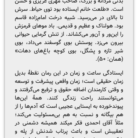
بدنی مردانه و بزرگ، صاحب مهری غریزی و خشن
است. «طلعت خانم ایستاده بود توی حیاط. سرش
تا بالای در می‌رسید. شبیه درخت امام‌زاده قاسم
بود. هولناک و عظیم و قدیمی. باد موهای قرمزش
را این‌ور و آن‌ور می‌کشاند. از تنش گرمایی حیوانی
بیرون می‌زد. پوستش بوی گوسفند می‌داد، بوی
شیر تازه و پشگل، بوی کوچه باغ‌های دهات»
(همان: ۵۰).
ایستادگی ساعت و زمان در این رمان نقطۀ بدیل
زمان حقیقی است؛ زمان واقعی پیشرفت و توسعه
و وقتی کارمندان اضافه حقوق و ترفیع می‌گرفتند و
می‌توانستند راحت زندگی کنند. همۀ این‌ها
پیوندخورده به ایستایی عجیبی است که آدم‌ها را از
هم بیگانه و نسبت به هم بی‌مسئولیت می‌کند؛
مثلاً آقای احمدی فکر می‎کند همیشه دشمنی در
تعقیبش است و باعث پرتاب شدنش از پله و