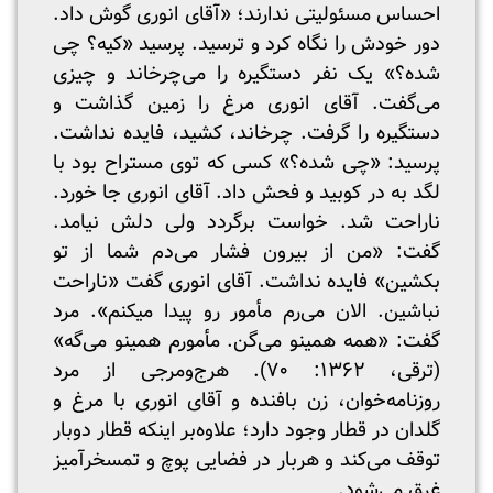
احساس مسئولیتی ندارند؛ «آقای انوری گوش داد.
دور خودش را نگاه کرد و ترسید. پرسید «کیه؟ چی
شده؟» یک نفر دستگیره را می‌چرخاند و چیزی
می‌گفت. آقای انوری مرغ را زمین گذاشت و
دستگیره را گرفت. چرخاند، کشید، فایده نداشت.
پرسید: «چی شده؟» کسی که توی مستراح بود با
لگد به در کوبید و فحش داد. آقای انوری جا خورد.
ناراحت شد. خواست برگردد ولی دلش نیامد.
گفت: «من از بیرون فشار می‌دم شما از تو
بکشین» فایده نداشت. آقای انوری گفت «ناراحت
نباشین. الان می‌رم مأمور رو پیدا می‎کنم». مرد
گفت: «همه همینو می‌گن. مأمورم همینو می‌گه»
(ترقی، ۱۳۶۲: ۷۰). هرج‌ومرجی از مرد
روزنامه‌خوان، زن بافنده و آقای انوری با مرغ و
گلدان در قطار وجود دارد؛ علاوه‌بر اینکه قطار دوبار
توقف می‌کند و هربار در فضایی پوچ و تمسخرآمیز
غرق می‌شود.