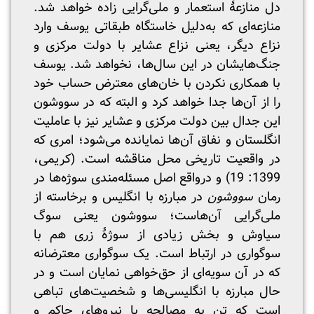
دل منازعۀ استعمار و ملی‌گرایی زاده خواهد شد.
منازعه‌ای که به‌دلیل خاستگاه طبقاتی یوسف وارد
نزاع دیگر، یعنی نزاع عشایر با دولت مرکزی و
جنگ‌هایشان در این سا‌ل‌ها، نخواهد شد. یوسف
با همکاری نکردن با خان‌های معترض حساب خود
را از آن‌ها جدا خواهد کرد و البته که در سووشون
این جدال بین دولت مرکزی و عشایر نیز با عاملیت
انگلستان و نفاق آن‌ها نمایانده می‌شود؛ امری که
در واقعیت تاریخی محل مناقشه است. (کریمی،
1399: 19) و درواقع اصل مسئله‌مندی سوژه‌ها در
رمان
سووشون
در مبارزه با انگلیس و برخاسته از
ملی‌گرایی آن‌هاست؛ سووشون یعنی سوگ
سیاوش و بخش زیادی از سوژۀ زری هم با
سوگواری در ارتباط است. یک سوگواری معترضانه
که در آن سویه‌ای از حق‌خواهی نمایان است و در
حال مبارزه با انگلیسی‌ها و شخصیت‌های تباهی
است که تن به مصالحه با نیروهای حاکم و