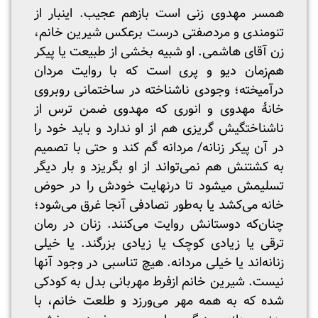
همسر مهدوی زنی است بازهم عجیب. این‎بار از
تنومندی و مردصفتی درست برعکس شیرین خانم،
زن آقای هاشمی. او شبیه بخشی از طبیعت یا پیکر
هم‌زمان دیو و پری است که با روایت مردان
درآمیخته؛ وجودی ناشناخته در ساختمانی روبروی
خانۀ مهدوی و انوری که مهدوی ضمن ترس از
ناشناختگیش گریزی هم از او ندارد و باید خود را
در آن پیکر زنانه/ مردانه گم کند و حتی با تصمیم
به کشتنش هم نمی‌تواند از او بگریزد و بار دیگر
تسلیمش می‎شود تا درنهایت خودش را در حوض
خانه می‌کشد یا به‌طور تصادفی آنجا غرق می‌شود؛
چنان‌که دوستانش روایت می‌کنند. زنان در رمان
ترقی یا زیادی کوچک یا زیادی بزرگند. یا خیلی
زنانه‌اند یا خیلی مردانه. هیچ تناسبی در وجود آن‎ها
نیست. شیرین خانم ازفرط مهربانی بدل به کودکی
شده که به همه مهر می‌ورزد و طلعت خانم، با