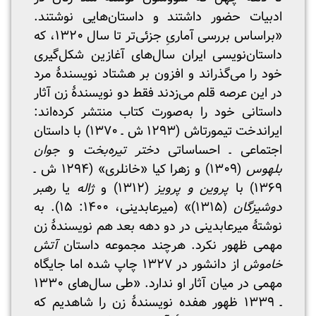
ادبیات حضور داشتند و داستان‌هایی نوشتند.
«براساس بررسی آماریِ جزئی‌تر تا سال ۱۳۲۰، که
داستان‌نویسی ایران سال‌های آغازین شکل‌گیری
خود را می‌گذراند و افزون بر هشتاد نویسندۀ مرد
در این عرصه قلم می‌زدند فقط دو نویسندۀ زن آثار
داستانی خود را به‌صورت کتاب منتشر کرده‌اند:
ایراندخت تیمورتاش (۱۲۹۳ ش ـ ۱۳۷۰) با داستان
اجتماعی ـ احساساتی
دختر تیره‌بخت
و
جوان
بلهوس
(۱۳۰۹) و زهرا کیا «خانلری» (۱۲۹۴ ش ـ
۱۳۶۹) با
پروین و پرویز
(۱۳۱۲) و
ژاله
یا
رهبر
دوشیزگان
(۱۳۱۵)» (میرعابدینی، ۱۴۰۰: ۱۵). به
نوشتۀ میرعابدینی در دو دهه بعد هم نویسندۀ زن
مهمی ظهور نکرد. هرچند مجموعه داستان
آتش
خاموش
از دانشور در ۱۳۲۷ چاپ شده اما جایگاه
مهمی در میان آثار او ندارد. «طی سال‌های ۱۳۳۰
ـ ۱۳۳۹ ظهور هفده نویسندۀ زن را شاهدیم که