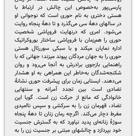
پارسی‌پور به‌خصوص این چالش در ارتباط با
هستی دختری به نام حوری است که نوجوانی او
در سال‎های دهۀ سی می‌گذرد و تا دهۀ پنجاه روایت
می‌شود. امری که درنهایت فروپاشی شخصیت
حوری را هم‌زمان با فروپاشی ساختار بوروکراتیک
اداره نمایان می‎کند و با سبکی سوررئال هستی
حوری را به جهان مردگان پیوند می‎زند؛ جهانی که با
راهنمایی بازجوی برادرش به آنجا می‌رود و روان
شکنجه‌شدگان به‌خاطر این همراهی به او هشدار
می‌دهند. ایستایی زمان برای پیشرفت حوری نشانۀ
تضادی است بین تجدد آمرانه و سنت‎هایی
خانوادگی که مانع از حرکت زن است. گویا این
تضاد، قهرمان زن را به سرکشی و سپس ناامیدی
مفرط دچار می‌کند. اگرچه رمان زنان تا دهۀ پنجاه
سوژۀ زنانه‌ای پدید نیاورد که به گسترش جنسیت
خود بپردازد و چالش‎های مبتنی بر جنسیت زن را به