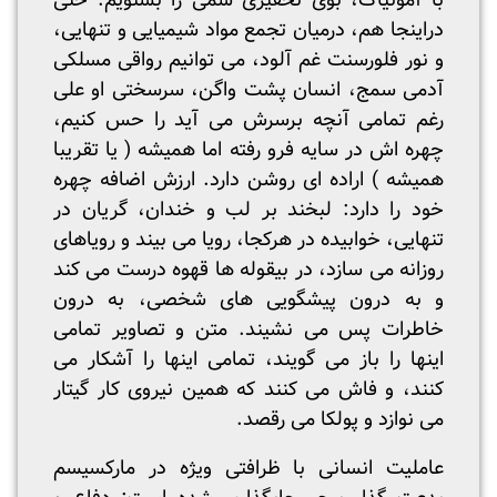
با آمونیاک، بوی تحقیری سمی را بشنویم. حتی
دراینجا هم، درمیان تجمع مواد شیمیایی و تنهایی،
و نور فلورسنت غم آلود، می توانیم رواقی مسلکی
آدمی سمج، انسان پشت واگن، سرسختی او علی
رغم تمامی آنچه برسرش می آید را حس کنیم،
چهره اش در سایه فرو رفته اما همیشه ( یا تقریبا
همیشه ) اراده ای روشن دارد. ارزش اضافه چهره
خود را دارد: لبخند بر لب و خندان، گریان در
تنهایی، خوابیده در هرکجا، رویا می بیند و رویاهای
روزانه می سازد، در بیقوله ها قهوه درست می کند
و به درون پیشگویی های شخصی، به درون
خاطرات پس می نشیند. متن و تصاویر تمامی
اینها را باز می گویند، تمامی اینها را آشکار می
کنند، و فاش می کنند که همین نیروی کار گیتار
می نوازد و پولکا می رقصد.
عاملیت انسانی با ظرافتی ویژه در مارکسیسم