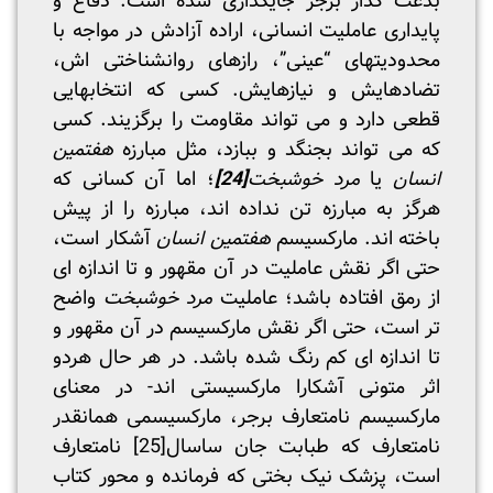
بدعت گذار برجر جایگذاری شده است: دفاع و
پایداری عاملیت انسانی، اراده آزادش در مواجه با
محدودیتهای “عینی”، رازهای روانشناختی اش،
تضادهایش و نیازهایش. کسی که انتخابهایی
قطعی دارد و می تواند مقاومت را برگزیند. کسی
که می تواند بجنگد و ببازد، مثل مبارزه
هفتمین
انسان
یا
مرد خوشبخت
[24]
؛ اما آن کسانی که
هرگز به مبارزه تن نداده اند، مبارزه را از پیش
باخته اند. مارکسیسم
هفتمین انسان
آشکار است،
حتی اگر نقش عاملیت در آن مقهور و تا اندازه ای
از رمق افتاده باشد؛ عاملیت
مرد خوشبخت
واضح
تر است، حتی اگر نقش مارکسیسم در آن مقهور و
تا اندازه ای کم رنگ شده باشد. در هر حال هردو
اثر متونی آشکارا مارکسیستی اند- در معنای
مارکسیسم نامتعارف برجر، مارکسیسمی همانقدر
نامتعارف که طبابت جان ساسال
[25]
نامتعارف
است، پزشک نیک بختی که فرمانده و محور کتاب