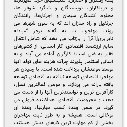
بلکه رفتگران و حفاران، تکنیسنهای خرد، تمیزکارها
و دریلکاران، نویسندگان و شاگرد شوفر ها،
مخلوط کنندگان سیمان و آجرکارها، رانندگان
جرثقیل و راه سازان اند که به سوی شهرها می
روند. مهاجرت بنا به گفته برجر “مبادله
نابرابری
[21]
” را بازتاب می دهد که شامل انتقال
منابع ارزشمند اقتصادی- کار انسانی- از کشورهای
فقیر به غنی است؛ کارگران آماده می آیند و به
آسانی استثمار پذیرند چراکه هزینه های تولد آنها
توسط موطنشان پرداخت شده است. با رسیدن هر
مهاجر، اقتصادی توسعه نیافته به اقتصادی توسعه
یافته یارانه می پردازد. و موطن فعالترین نسل،
کارآفرین ترین و توانمندترین آنها را از دست می
دهد، و محرومیت اقتصادی اهداکننده فزونی می
گیرد. در ضمن وعده کسب مهارتها، وعده ای
توخالی است: همیشه و به طور ثابت مهاجران
بخشی از کم مهارت ترین کارهای دستی هستند،