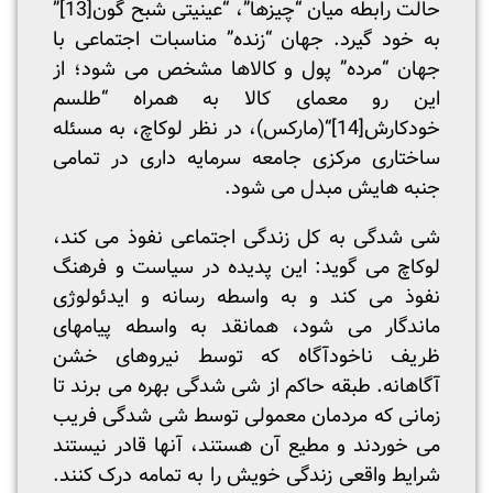
حالت رابطه میان “چیزها”، “عینیتی شبح گون
[13]
”
به خود گیرد. جهان “زنده” مناسبات اجتماعی با
جهان “مرده” پول و کالاها مشخص می شود؛ از
این رو معمای کالا به همراه “طلسم
خودکارش
[14]
“(مارکس)، در نظر لوکاچ، به مسئله
ساختاری مرکزی جامعه سرمایه داری در تمامی
جنبه هایش مبدل می شود.
شی شدگی به کل زندگی اجتماعی نفوذ می کند،
لوکاچ می گوید: این پدیده در سیاست و فرهنگ
نفوذ می کند و به واسطه رسانه و ایدئولوژی
ماندگار می شود، همانقد به واسطه پیامهای
ظریف ناخودآگاه که توسط نیروهای خشن
آگاهانه. طبقه حاکم از شی شدگی بهره می برند تا
زمانی که مردمان معمولی توسط شی شدگی فریب
می خوردند و مطیع آن هستند، آنها قادر نیستند
شرایط واقعی زندگی خویش را به تمامه درک کنند.