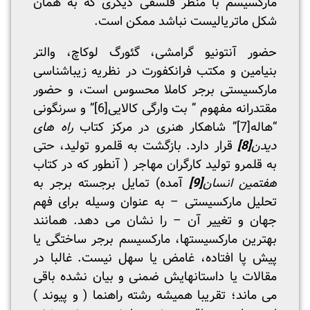
مارکسیسم با منظر فلسفی دیگری که به همان
شکل ماتریالیست نباشد ممکن است.
حضور آنتونیو گرامشی، گئورگ لوکاچ، والتر
بنیامین و مکتب فرانکفورت در نظریه زیباشناسی
مارکسیستی برجر کاملا محسوس است، و حضور
مقتدرانه مفهوم ” بت وارگی کالایی
[6]
” و سرنگونی
“هاله
[7]
” شاهکار هنری در مرکز کتاب
راه های
دیدن
[8]
قرار دارد. بازگشت به قلمرو تولید، حتی
به قلمرو تولید کارگران مهاجر ( آنطور که در کتاب
هفتمین انسان
[9]
آمده) تمایل برجسته برجر به
تحلیل مارکسیستی – به عنوان وسیله برای فهم
جهان و تغییر آن – را نشان می دهد. همانند
بهترین مارکسیستها، مارکسیسم برجر ساختگی یا
پیش پا افتاده، غامض یا سهل نیست. غالبا در
مقالات یا داستانهایش ضمنی و بیان نشده باقی
می ماند؛ تقریبا همیشه رشته راهنما ( و پیوند )