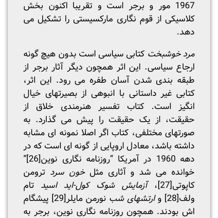
1967 مور و برجر است و تقریبا اکنون بخش
کلاسیکی از قوم نگاری مارکسیستی را تشکیل می
دهد.
مرد خوشبخت
کتابی سیاسی است بدون هیچ گونه
ارجاع سیاسی. این اثر همچون دیگر آثار برجر از
طبقه بندی شدن آسان طفره می رود. این اثر،
کتابی غیر داستانی با انبوهی از بصیرتهای خیال
انگیز است. کتاب تفسیر هنرمندی خلاق از
حقیقت، از یک حقیقت را پیش می گذارد. به
صورتهای مختلفی، کتاب اگر اصلا نمونه ای مشابه
داشته باشد، معادل اروپایی از گونه ای است که در
دهه 1960 در آمریکا “روزنامه نگاری نوین
[26]
”
خوانده می شد و آثاری مثل
خون سرد
ترومن
کاپوتی
[27]
،
آزمایش شوک کول-اید اسید
تام
ولف
[28]
و
ارتشهای شب
نورمن مایلر
[29]
پیشگام
اش بودند. همچون روزنامه نگاری نوین، برجر به