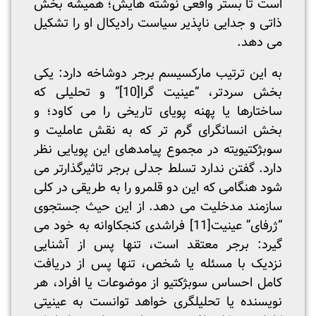
است تا بستر واقعی نوشته هایش؛ همیشه بخش
ذاتی و جدایی ناپذیر سیاست رادیکال او را تشکیل
می دهد.
به این ترتیب مارکسیسم برجر دوشاخه دارد: یکی
بخش سردتر، “عینیت گرا
[10]
” و تحلیلی که
ساختارها یا پهنه پویای تاریخی را می کاود؛ و
بخش انسانگرای گرم تر که به نقش عاملیت و
سوبژکتیویته در مجموع پیامدهای این پویایی نظر
دارد. گفتن ندارد تسلط جدلی برجر تاثیرگذارتر می
شود هنگامی که این دو قلمرو را به طریقی در کلی
سازمند مدخلیت می دهد. از این حیث جستجوی
“ژرفای” عینیت
[11]
فراشدی کنجکاوانه به خود می
گیرد: برجر معتقد است، تنها پس از آشنایی
نزدیک با مسئله یا شخص، تنها پس از دریافت
کامل احساس سوبژکتیو از موضوعات یا افراد، هر
نویسنده یا تحلیلگری خواهد توانست به عینیتی