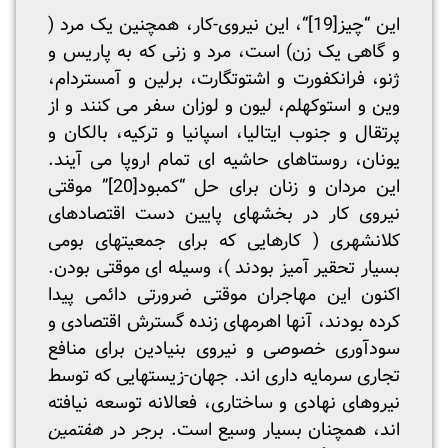
این “چیز
[19]
“، این نیروی-کار، همچنین یک مرد (
و گاهی یک زن) است، مرد و زنی که به پاریس و
ژنو، فرانکفورت و اشتوتگارت، برلین و آمستردام،
وین و استوکهلم، لیون و لوزان سفر می کنند و از
پرتقال و جنوب ایتالیا، اسپانیا و ترکیه، بالکان و
یونان، روستاهای حاشیه ای تمام اروپا می آیند.
این مردان و زنان برای حل “کمبود
[20]
” موقتی
نیروی کار در بخشهای پایین دست اقتصادهای
کلانشهری ( کارهایی که برای جمعیتهای بومی
بسیار تحقیر آمیز بودند )، وسیله ای موقتی بودن.
اکنون این مهاجران موقتی ضرورتی دائمی پیدا
کرده بودند، آنها اهرمهای زنده گسترش اقتصادی و
سودآوری خصوصی و نیروی بنیادین برای منافع
تجاری سرمایه داری اند. جهان-زیستهایی که توسط
نیروهای نهادی و ساختاری، فعالانه توسعه نیافته
اند، همچنان بسیار وسیع است. برجر در
هفتمین