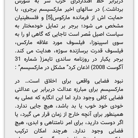
دربرابر خط اقتدارگرای حزب سر به شورش
برداشت.) در سالهای اخیر مارکسیسم برجری، با
حمایت اش از فرمانده مارکوس
[5]
و فلسطینیان
مشخص می شود؛ برجر بر تمایل خودمختار به
سیاست اصیل مُصر است تاجایی که گاهی او را به
سوی اسپینوزا، فیلسوف مورد علاقه مارکس،
فیلسوف قدرت برسازنده سوژه، هدایت می کند.
برجر یکبار در روزنامه ساندی تایمز( شماره 31
آگوست 2008) اذعان کرد” مشکل در مارکسیسم” :
نبود فضایی واقعی برای اخلاق است… در
مارکسیسم برای مبارزه عدالت دربرابر بی عدالتی
فضایی کافی وجود دارد اما این انگاره که عملی به
خودی خود خوب یا بد باشد، هیچ جایی ندارد.
همینطور برای آنچه خارج از زمان قرار می گیرد، یا
اگر دوست دارید، برای امر نامتناهی و ابدی، هیچ
فضایی وجود ندارد. هرچند امکان ترکیب