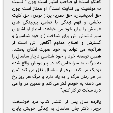
گفتگو است؛ او صاحب امتیاز است چون ” نسبت
به موفقیت بی تفاوت است”؛ او ممتاز است چون
حق اندیشیدن، حق نظریه پرداز بودن، حق کلیت
بخشی و فهم زندگی با تمامی پیچیدگی های
غریبش را برای خود می خواهد. امتیاز او اشتهای
سیر ناشدنی اش برای شناخت ( و خود شناسی) و
گسترش و اصلاح مداوم آگاهی اش است از
هرآنچه می تواند به خود صورت امکان بخشد.
همین توسعه خود و خود شناسی ناچار ساسال را
به مرگ، به سرانجامی که در پیرامونش واقع شده
نزدیک می کند. برجر از ساسال نقل می کند “من
در هر زمان مرگ را به یاد دارم و مرگ هر روز رخ
می دهد- به خودم فکر می کنم و همین مرا وا می
دارد سخت تر کار کنم.”
پانزده سال پس از انتشار کتاب
مرد خوشبخت
برجر، دکتر جان ساسال به زندگی خویش پایان