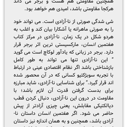
همچنین مقاومتی هم هست و برجر می داند
هرکجا مقاومتی باشد، امیدی هم خواهد بود.
شی شدگی صورتی از نا-آزادی است. می تواند خود
را به صورتی ماهرانه یا آشکارا بیان کند و اغلب به
هردو شکل در یک زمان. نا-آزادی در مرکز کتاب
هفتمین انسان
، مارکسیستی ترین اثر برجر قرار
دارد. برجر در زبانی که یادآور لوکاچ است می گوید
” این نا-آزادی تنها می تواند به طور کامل
بازشناختی باشد اگر نظام اقتصادی عینی در ارتباط
با تجربه سوبژکتیو کسانی که در آن محصور شده
اند قرار گیرد.” برای شناسایی نا-آزادی، شاید مبارزه
برای بدست گرفتن قدرت آن لازم باشد؛ با
مقاومت در درون این نا-آزادی، دنبال کردن قطب
دیالکتیکی مقابلش، یعنی چیزی آزادتر از پیش
حاضر می شود. اگر
هفتمین انسان
داستان نا-
آزادی باشد، همچنین و به همان اندازه نیز داستان