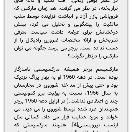
در عصر بومی زدائی، آفت کشها و دانه های
تراریخته، در نظر می گرفت. هم زمان مارکس که
فروپاشی بازار آزاد و انباشت فزاینده توسط سلب
مالکیت را پیشگویی و تحلیل می کرد، بینش
درخشانش برای عرضه داشت سیاست مترقی
ثمربخش و ارائه مختصات ضروری رادیکال را از
دست نداده است. برجر می پرسد چگونه می توان
مارکس را درنظر نگرفت؟
مارکسیسم برجر همیشه مارکسیسمی ناسازگار
بوده است. در دهه 1960 او به بهار پراگ نزدیک
بود و حتی پیش از مداخله شوروی در مجارستان
به سال 1956، نسبت به
پولیت برو
کمونیستی
چندان اعتقادی نداشت.( در اوایل دهه 1950 برجر
هنرمندان طرد شده توسط شوروی را می دید، می
خواند و مورد حمایت قرار می داد. کسانی مثل
ارنست نیزویستنی
[4]
، هنرمند مارکسیستی که