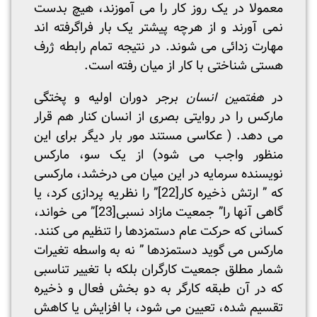
معمولا در یک روز کار را می آموزند، هیچ بدست
نمی آورند و از هرچه پیشتر یک بار فراگرفته اند
مهارت زدائی می شوند. در نتیجه تمام رابطه ژرف
هستی شناختی با کار از میان رفته است.
در
هفتمین انسان
برجر دوران اولیه و پختگی
مارکس را در روایتی بصری از انسان کنار هم قرار
می دهد. ( عکاسی مستند مور بار دیگر برای این
منظور واجب می شود) از یک سو، مارکس
نویسنده سرمایه در این میان می درخشد، مارکسی
که ” ارتش ذخیره کار
[22]
” را نظریه پردازی کرد، یا
گاهی آنها را” جمعیت مازاد نسبی
[23]
” می خواند،
کسانی که حرکت عام دستمزدها را تنظیم می کنند.
مارکس می گوید دستمزدها ” نه به واسطه تغیرات
شمار مطلق جمعیت کارگران بلکه با تغییر تناسبی
که در آن طبقه کارگر به دو بخش فعال و ذخیره
تقسیم شده، تعیین می شود، با افزایش یا کاهش