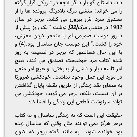
داد. داستان گو بار دیگر آنچه در تاریکی قرار گرفته
را می خواند؛ منشی مرگ بلادرنگ پرونده ها را از
صندوق سرد اش بیرون می کشد. برجر در سال
1982 در
منشی مرگ
[32]
نوشت ” یک روز پیش از
دیروز دوست صمیمی ام با منفجر کردن مغزش،
خود را کشت.” این دوست جان ساسال بود.(4) و
با این حال همانطور که برجر در ضمیمه به روز
شده کتاب
مرد خوشبخت
تصدیق می کند، هیچ
امر تاسف بار و ناشی از بدبختی، و هیچ امر منفی
در مورد این عمل وجود نداشت. خودکشی ضرورتا
به معنای نقد زندگی از طریق نقطه پایان گذاشتن
بر آن نیست، بلکه، برجر می گوید، خودکشی می
تواند سرنوشت قطعی این زندگی را افشا کند.
حقیقت این است که نه زندگی ساسال و نه کتاب
برجر هرگز نمی توانند مثل وقتی که ساسال زنده
بود خوانده شوند. به مانند گفته برجر که اکنون