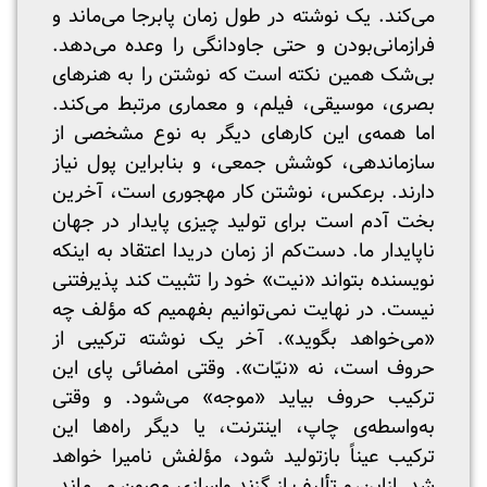
می‌کند. یک نوشته در طول زمان پابرجا می‌ماند و
فرازمانی‌بودن و حتی جاودانگی را وعده می‌دهد.
بی‌شک همین نکته است که نوشتن را به هنرهای
بصری، موسیقی، فیلم، و معماری مرتبط می‌کند.
اما همه‌ی این کارهای دیگر به نوع مشخصی از
سازماندهی، کوشش جمعی، و بنابراین پول نیاز
دارند. برعکس، نوشتن کار مهجوری است، آخرین
بخت آدم است برای تولید چیزی پایدار در جهان
ناپایدار ما. دست‌کم از زمان دریدا اعتقاد به اینکه
نویسنده بتواند «نیت» خود را تثبیت کند پذیرفتنی
نیست. در نهایت نمی‌توانیم بفهمیم که مؤلف چه
«می‌خواهد بگوید». آخر یک نوشته ترکیبی از
حروف است، نه «نیّات». وقتی امضائی پای این
ترکیب حروف بیاید «موجه» می‌شود. و وقتی
به‌واسطه‌ی چاپ، اینترنت، یا دیگر راه‌ها این
ترکیب عیناً بازتولید شود، مؤلفش نامیرا خواهد
شد. ازاین‌رو تألیف از گزند واسازی مصون می‌ماند.