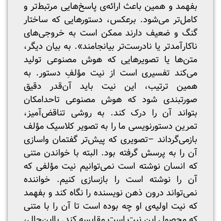
بفهمد و همین باعث ارائه‌ی پاسخ‌هایی مرتبط‌تر و
کامل‌تر می‌شود. برعکس، دستورهایی که ساختار
گنگ و ضعیف دارند ممکن است به خروجی‌های
ناکارآمدتر یا نادرست‌تر بیانجامند». به بیان دیگر،
متن‌ها یا تصویرهایی که هوش مصنوعی تولید
می‌کند تفسیری است از نیت مؤلفِ دستور. به
همین ترتیب، این نیت باید آن‌قدر دقیق
صورتبندی شود که هوش مصنوعی تاحدامکان
بتواند آن را درک کند. به روشی تناقض‌آمیز،
تمرین دستورنویسی ما را به تصویر کلاسیک مؤلف
بازمی‌گرداند –تصویری که پیش‌تر گفتمان واسازی
آن را به پرسش گرفته بود. البته با خواندن متنی
که انسان نوشته است نمی‌توانیم نیت مؤلفی که
آن را نوشته است را بازسازی کنیم. خواننده
نمی‌تواند درون ذهن نویسنده را نگاه کند و بفهمد
که نیت اولیه‌ی او چه بوده است تا آن را با متنی
که محصول این نیت است مقایسه کند. بااین‌حال،