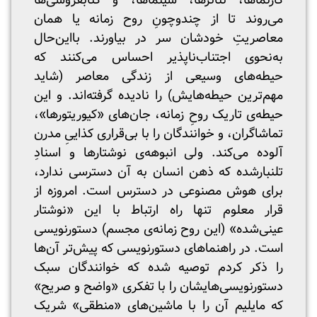
کارنماها، تئاترها، سینماها، و کتابفروشی‌ها
می‌روند تا از چندوچونِ روح زمانه یا همان
معاصریتِ خودشان سر در بیاورند. بااین‌حال
به‌نحوی اجتناب‌ناپذیر احساس می‌کنند که
حیطه‌های وسیعی از زندگی معاصر (شاید
مهم‌ترین حیطه‌هایش) را نادیده گرفته‌اند. و این
حیطه‌ی تاریک روحِ زمانه، جان‌های «کیوریتورها»،
تماشاگران، و خوانندگان را با بی‌قراری کذاییِ مدرن
آلوده می‌کند. ولی انبوهه‌ی نوشتارها و اسنادِ
تلنبارشده که ذهن انسان به آن دسترسی ندارد،
برای هوش مصنوعی در دسترس است. امروزه از
قرار معلوم تنها راه ارتباط با این «نوشتار
عینی‌شده» (این روح زمانه‌ی مجسم) دستورنویسی
است. در راهنماهای دستورنویسی که پیش‌تر آن‌ها
را ذکر کردم توصیه شده که خوانندگان سبک
دستورنویسی‌هایشان را با تفکری «واضح و صریح»
که مایلیم آن را با ماشین‌های «منطقی» شریک