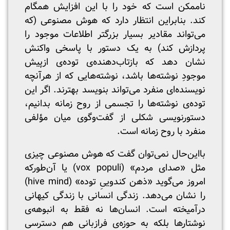
ناممکن است که خود را با این افزایش همگام
کند. بنابراین انتظار دارد که هوش مصنوعی (که
می‌تواند مقادیر بسیار بزرگتر اطلاعات موجود را
پردازش کند) به یک دستور با پاسخی واکنش
نشان دهد که بازتاب‌دهنده‌ی توده‌ی ازپیش
موجودِ نوشته‌ها باشد، نوشته‌هایی که از هرآنچه
نویسنده‌ای منفرد می‌تواند بنویسد بهترند. اگر این
توده‌ی نوشته‌ها را تجسمی از روح زمانه بدانیم،
دستورنویسی شکلی از گفت‌وگوی میان مؤلفی
منفرد با روح زمانه است.
بااین‌حال نمی‌توان گفت که هوش مصنوعی چیزی
مثل «صدای مردم» (vox populi) یا آن‌طورکه
امروز می‌گوید «ذهن کندوییِ توده» (hive mind)
را نشان می‌دهد. زندگی انسانی با زندگی کیهانی
درآمیخته است. انسان‌ها نه فقط به انبوهه‌ی
نوشتارها بلکه به حوزه‌ی فرازبانی هم دسترسی