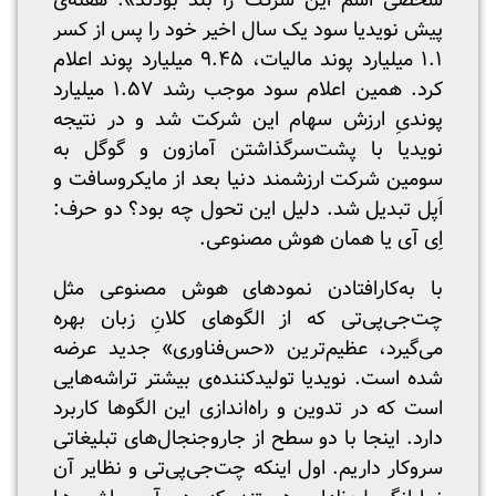
شخصی اسم این شرکت را بلد بودند». هفته‌ی
پیش نویدیا سود یک سال اخیر خود را پس از کسر
۱.۱ میلیارد پوند مالیات، ۹.۴۵ میلیارد پوند اعلام
کرد. همین اعلام سود موجب رشد ۱.۵۷ میلیارد
پوندیِ ارزش سهام این شرکت شد و در نتیجه
نویدیا با پشت‌سرگذاشتن آمازون و گوگل به
سومین شرکت ارزشمند دنیا بعد از مایکروسافت و
اَپل تبدیل شد. دلیل این تحول چه بود؟ دو حرف:
اِی آی یا همان هوش مصنوعی.
با به‌کارافتادن نمودهای هوش مصنوعی مثل
چت‌جی‌پی‌تی که از الگوهای کلانِ زبان بهره
می‌گیرد، عظیم‌ترین «حس‌فناوری» جدید عرضه
شده است. نویدیا تولیدکننده‌ی بیشتر تراشه‌هایی
است که در تدوین و راه‌اندازی این الگوها کاربرد
دارد. اینجا با دو سطح از جاروجنجال‌های تبلیغاتی
سروکار داریم. اول اینکه چت‌جی‌پی‌تی و نظایر آن