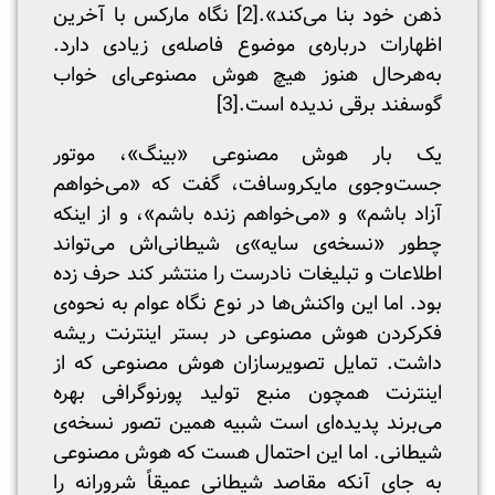
ذهن خود بنا می‌کند».
[2]
نگاه مارکس با آخرین
اظهارات درباره‌ی موضوع فاصله‌ی زیادی دارد.
به‌هرحال هنوز هیچ هوش مصنوعی‌ای خواب
گوسفند برقی ندیده است.
[3]
یک بار هوش مصنوعی «بینگ»، موتور
جست‌وجوی مایکروسافت، گفت که «می‌خواهم
آزاد باشم» و «می‌خواهم زنده باشم»، و از اینکه
چطور «نسخه‌ی سایه»ی شیطانی‌اش می‌تواند
اطلاعات و تبلیغات نادرست را منتشر کند حرف زده
بود. اما این واکنش‌ها در نوع نگاه عوام به نحوه‌ی
فکرکردن هوش مصنوعی در بستر اینترنت ریشه
داشت. تمایل تصویرسازان هوش مصنوعی که از
اینترنت همچون منبع تولید پورنوگرافی بهره
می‌برند پدیده‌ای است شبیه همین تصور نسخه‌ی
شیطانی. اما این احتمال هست که هوش مصنوعی
به جای آنکه مقاصد شیطانیِ عمیقاً شرورانه را