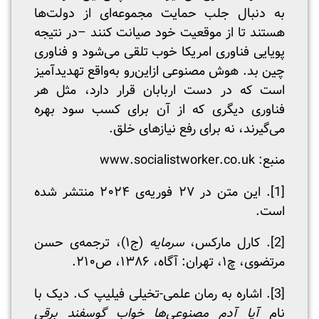
به دنبال جلب حمایت مجموعه‌ای از دولت‌ها
هستند تا از موقعیت خود صیانت کنند –در نتیجه
پویایی فناوری امریکا خوب تلقی می‌شود و فناوری
چین بد. هوش مصنوعی ازاین‌رو به‌واقع تهدیدآمیز
است که در دست اربابان قرار دارد، مثل هر
فناوری دیگری که از آن برای کسب سود بهره
می‌گیرند، نه برای رفع نیازهای خلق.
منبع: www.socialistworker.co.uk
[1]
. این متن در ۲۷ فوریه‌ی ۲۰۲۴ منتشر شده
است.
[2]
. کارل مارکس،
سرمایه
(ج۱)، ترجمه‌ی حسن
مرتضوی، چ۱، تهران: آگاه، ۱۳۸۶، ص۲۱۰.
[3]
. اشاره به رمان علمی-تخیلی فیلیپ ک. دیک با
نام
آیا آدم مصنوعی‌ها خواب گوسفند برقی