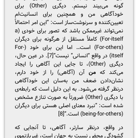
گونه می‌بیند نیستم. دیگری (Other) برای
خودآگاهی من و همچنین برای انسانیت‌ام
تعیین‌کننده و سرنوشت‌ساز است: “این امر احتمالاً
نمی‌تواند غیر‌ممکن باشد که تصور برای خودی (a
For-itself) کاملاً مستقل از هرگونه برای دیگران
(For-others) است… اما این برای خود (For-
itself) در واقع “انسانی” نیست”
[7]
. در عین حال،
دیگری (Other)، تا جایی این آگاهی را ایجاد
می‌کند که
من
آن (آگاهی) را از خود دارم،
نشان‌دادن ضعف من به‌سان این خودآگاهی
درنظر گرفته می‌شود. به این دلیل است که رابطه‌ی
با دیگری (Other) ضرورتاً به صورت تنازع مشخص
شده است: “نبرد معنای اصلی هستی برای دیگران
(being-for-others) است.”
[8]
در واقع، درنظر سارتر، آگاهی، تا آنجایی که
گشودگی محض نسبت به جهان است، غیربازنموی