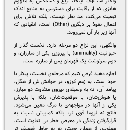
والاتر است
[4]
. اینجا، نزاع و کشمکش به مفهوم
هابزی که از رقابت برای دسترسی به منابع اندک
تبعیت می‌کند، مد نظر نیست، بلکه تلاش برای
اعمال نفوذ بر دیگری (Other) است، انقیادی که
آنها زیر بار آن نمی‌روند.
وانگهی، این نزاع دو مرحله دارد. نخست گذار از
حیوانیت (animality) با پیروزی یکی از مبارزان، و
دوم سرنوشت یک قهرمان پس از مبارزه است.
اجازه دهید فرض کنیم که مرحله‌ی نخست، پیکار با
خود است. به زعم کوژو، در خوانش‌اش از هگل،
پیامد آن، نه به وسیله‌ی نیروی متفاوت دو مبارز،
یا هوش‌شان، یا موقعیت‌شان، بلکه با پذیرش
یکی از آنها در مواجهه‌ی با مرگ معین می‌شود.
فاتح نه لزوما قوی تر، بلکه کمابیش نسبت به
قرارگرفتن زندگی در معرض خطر بی تفاوت است.
مغلوب، از همان جهت، نه به خاطر ضعیف تر