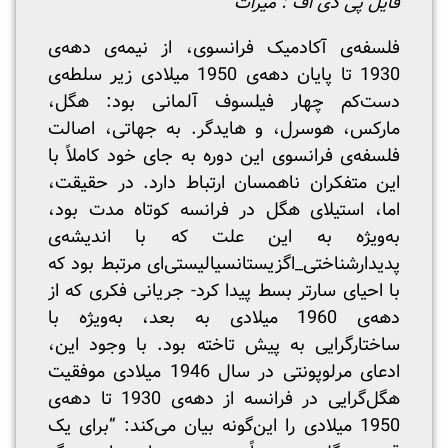
فایل پی دی اف :
میراث
فلسفه‌ی آکادمیک فرانسوی، از نیمه‌ی دهه‌ی
1930 تا پایان دهه‌ی 1950 میلادی زیر سلطه‌ی
دست‌‌کم چهار فیلسوف آلمانی بود: هگل،
مارکس، هوسرل، و هایدگر. به جهاتی، اصالت
فلسفه‌ی فرانسوی این دوره به جای خود کاملاً با
این متفکران ناهمسان ارتباط دارد. در حقیقت،
اما، استیلای هگل در فرانسه کوتاه مدت بود،
به‌ویژه به این علت که با اندیشه‌ی
پدیدارشناختی_اگزیستانسیالیستی‌ای مرتبط بود که
با احیای سارتر بسط پیدا کرد- جریانی فکری که از
دهه‌ی 1960 میلادی به بعد، به‌ویژه با
ساختارگرایی به پیش تاخته بود. با وجود این،
ادعای مرلوپونتی در سال 1946 میلادی موفقیت
هگل‌گرایی در فرانسه از دهه‌ی 1930 تا دهه‌ی
1950 میلادی را این‌گونه بیان می‌کند: “برای یک