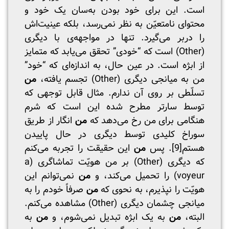
است. این برای خود ‌بودن به‌سان یک خود و
محتوای نامتعیّن به نظر نمی‌رسد، بلکه عینیت‌اش
را دربر می‌گیرد. تنها در مواجهه‌ی با دیگری
(Other) است که “خودی” تحقق می‌یابد که متمایز
از ابژه است. در عین حال، به اندازه‌ای که “خود”
من به میانجی دیگری (Other) تجسم یافته،
من
تسلّطی بر روی آن ندارم. مثال قابل توجهی که
توسط سارتر مطرح شده این است که شرم
هنگامی برای من رخ می‌دهد که
من
انگار از طریق
سوراخ کلیدی توسط دیگری در حال پاییدن
هستم
[9]
. پس
من
این حقیقت را تجربه می‌کنم
که دیگری (Other) بر من هویّت تماشاگری (a
voyeur) را تحمیل می‌کند، و
من
نمی‌توانم این
هویّت را نپذیرم، به نحوی که
من
صرفاً خودم را به
میانجی چشمان دیگری (Other) مشاهده می‌کنم.
البته،
من
به یک ابژه تبدیل نمی‌شوم، و
من
به