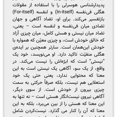
پدیدارشناسی هوسرلی را با استفاده از مقولات
هگلی فی‌نفسه (In-itself) و لنفسه (For-itself)
بازتفسیر می‌کند. برای او، تضاد آگاهی و جهان
تضادی میان فی‌نفسه و لنفسه است – یعنی،
تضاد میان نیستی و هستی کامل، میان چیزی آزاد
که خالق خودش است، و چیزی معیّن که همواره با
خودش این‌همان است. سارتر همچنین بر ایده‌ی
هگلی منفیّت تاکید دارد. او می‌نویسد، خود یک
“نیستی” است که ابژه‌اش را نیست می‌کند. در
واقع، از یک سو، آگاهی یک نیستی است به این
معنا که محتوایی ندارد، یعنی حتی یک خود
استعلایی هم نیست، بلکه صرفاً حرکتی به سمت
چیزی بیرون از خودش است. از سوی دیگر،
آگاهی نیروی نیست‌انگار هستی است – نه تنها به
این معنا که هستی را از بین می‌برد، بلکه به این
معنا که آن را کنار می گذارد. نیست‌کردن شامل