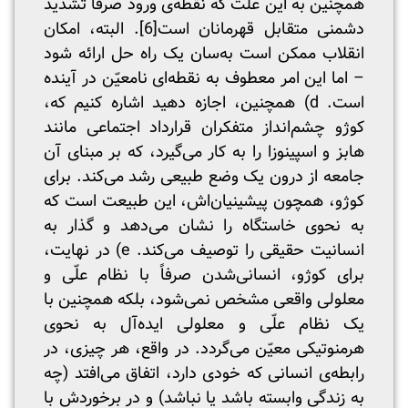
همچنین به این علت که نقطه‌ی ورود صرفاً تشدید
دشمنی متقابل قهرمانان است
[6]
. البته، امکان
انقلاب ممکن است به‌سان یک راه حل ارائه شود
– اما این امر معطوف به نقطه‌ای نامعیّن در آینده
است. d) همچنین، اجازه دهید اشاره کنیم که،
کوژو چشم‌انداز متفکران قرارداد اجتماعی مانند
هابز و اسپینوزا را به کار می‌گیرد، که بر مبنای آن
جامعه از درون یک وضع طبیعی رشد می‌کند. برای
کوژو، همچون پیشینیان‌اش، این طبیعت است که
به نحوی خاستگاه را نشان می‌دهد و گذار به
انسانیت حقیقی را توصیف می‌کند. e) در نهایت،
برای کوژو، انسانی‌شدن صرفاً با نظام علّی و
معلولی واقعی مشخص نمی‌شود، بلکه همچنین با
یک نظام علّی و معلولی ایده‌آل به نحوی
هرمنوتیکی معیّن می‌گردد. در واقع، هر چیزی، در
رابطه‌ی انسانی که خودی دارد، اتفاق می‌افتد (چه
به زندگی وابسته باشد یا نباشد) و در برخوردش با