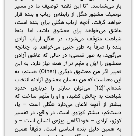
باز می‌شناسد. “تا این نقطه توصیف ما در مسیر
توصیف مشهور هگل از رابطه‌ی ارباب و بنده قرار
خواهد گرفت. آنچه ارباب هگلی برای بنده است،
عاشق می‌خواهد برای معشوق باشد. اما اینجا
شباهت متوقف می‌شود، در هگل ارباب آزادی
بنده را صرفاً به طور جنبی می‌خواهد و، چنانچه
می‌گوید، به طور ضمنی؛ در حالی که عاشق آزادی
معشوق را
اول و مهّم تر از همه
نیاز دارد. به این
تعبیر اگر
من
معشوق دیگری (Other) هستم، به
این معناست که
من
به‌سان معشوق آزادنه انتخاب
شده‌ام.”
[12]
می‌توان سارتر را درباره‌ی حدود
شباهت به چالش کشید، و او را متّهم ساخت که
بیشتر از آنچه اذعان می‌دارد هگلی است – یا،
دست‌کم، بیشتر کوژوی است. در واقع، در تفسیر
کوژو، آزادی – خودآگاهی ویژه‌ی انسان است – و
به همین دلیل بنده اساسی است. دقیقاً همین