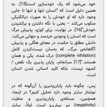
خود می‌شود که یک خودسازی است
[15]
. به
همین دلیل است که “انسان تنها و تنها تا جایی
وجود دارد که او خودش را به صورت دیالکتیکی
منکوب می‌کند – یعنی با نگه داشتن و برکشیدن
خودش”
[16]
. در نهایت، برای کوژو، پذیرش مرگ
است که انسان را وجودی خردمند و جهانی می‌کند:
دانش مطلق یا حکمت در معنای هگلی و پذیرش
آگاهانه‌ی مرگ، که به‌سان نیست‌کردن کامل
(complete nihilation) درک شده، یکی و همان
هستند.”
[17]
سرانجام، پایان پذیری یک نقص /
کمبود نیست، بلکه کلید انسانی شدن انسان
است.
پس، چگونه باید پایان‌پذیری را آن‌گونه که در
نوشتار سارتر وجود دارد تحلیل کنیم؟ در اینجا،
همچنین، مسئله‌ی پایان‌پذیری و منفیّت
(negativity) نیز پیش‌رو است. اولاً، سارتر