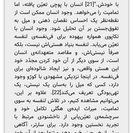
با خودش.”
[21]
انسان با پوچی تعیّن یافته، اما
تمامیت را می‌خواهد. وجود انسان ممکن است از
نقطه‌نظر یک احساس نقصان ذهنی و میل به
تفوق‌جستن بر آن تحلیل شود. وجود انسان با
تکاپوی همواره بیهوده برای فی‌نفسه‌ی لنفسه
تعیّن می‌یابد. لنفسه بنیاد هستی‌اش نیست، بلکه
صرفاً نیستی‌اش، و مقاصد متعهدانه‌ی انسان
است، از سوی دیگر از آن خود کردن مجدّد خود
این هستی واقعی، و نیز ایجاد شالوده‌ای برای
فی‌نفسه. در اینجا نزدیکی مشهودی با کوژو وجود
دارد، کسی که میل را به‌سان یک نیستی، یک
تهی‌بودگی تعریف می‌کند
[22]
. علاوه بر این،
می‌توانیم مشاهده کنیم، در تلاش لنفسه به سوی
تمامیت، میراث ایده‌ی هگلی تکامل خود و
سرچشمه‌ی تعیّن‌یابی از ناخشنودی مرتبط با
تجرید نخستین وجود دارد. برای سارتر، آگاهی
پیش از هر چیز رخ می‌دهد و تنها بعد از آن خود