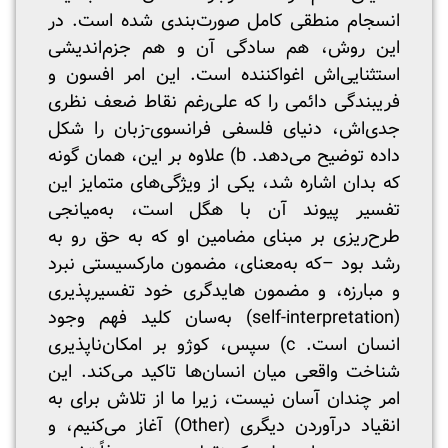
انسجام منطقی کامل صورت‌بندی شده است. در
این روش، هم سادگی آن و هم جزم‌اندیشی
استثنایی‌اش اغواکننده است. این امر افسون و
فریبندگی دائمی را که علی‌رغم نقاط ضعف نظری
جدی‌اش، دنیای فلسفی فرانسوی-زبان را شکل
داده توضیح می‌دهد. b) علاوه بر این، همان گونه
که بدان اشاره شد، یکی از ویژگی‌های متمایز این
تفسیر پیوند آن با هگل است، به‌میانجی
طرح‌ریزی بر مبنای مضامین او که به حق رو به
رشد بود –که به‌معنای، مضمون مارکسیستی نبرد
و مبارزه، و مضمون هایدگری خود تفسیرپذیری
(self-interpretation) به‌سان کلید فهم وجود
انسان است. c) سپس، کوژو بر امکان‌ناپذیری
شناخت واقعی میان انسان‌ها تاکید می‌کند. این
امر چندان آسان نیست، زیرا ما از تلاش برای به
انقیاد درآوردن دیگری (Other) آغاز می‌کنیم، و