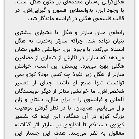
هگل‌گرایی به‌سان مقدمه‌ای بر متون هگل است.
با وجود این، به‌واسطه‌ی افسون و گیرایی‌اش، در
قالب فلسفه‌ی هگلی در فرانسه ماندگار شد.
رابطه‌ی میان سارتر و هگل با دشواری بیشتری
بنیان نهاده شد. چراکه سارتر به‌ندرت به هگل
استناد می‌کند. با وجود این، خوانشی دقیق نشان
می‌دهد که سارتر در آثارش از شماری از مضامین
هگلی بهره می‌برد. پرسش این است، خوانش
سارتر از هگل زیر نفوذ چه کسی بود؟ کوژو نمی
توانست تنها منبع او باشد، جدای از تفسیر
شخصی‌اش، ما خوانشی متاثر از دیگر نویسندگان
آلمانی و فرانسوی را – برای مثال، دیلتای و ژان
وال می‌یابیم. هم‌زمان، با در نظر گرفتن موفقیت
بزرگ کوژو در آن هنگام، این ایده که تفسیر
کوژوی دست‌کم تا اندازه‌ای بر سارتر اثر گذاشته
معقول به نظر می‌رسد. هدف این جستار این