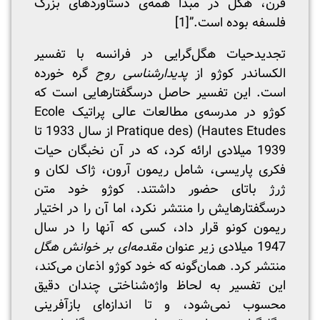
قرن، هگل در مبداً همه‌ی دستاوردهای بزرگ
فلسفه بوده است.”
[1]
تجدیدحیات هگل‌گرایی در فرانسه با تفسیر
الکساندر کوژو از
پدیدارشناسی روح
گره خورده
است. این تفسیر حاصل درسگفتارهایی است که
کوژو در مدرسه‌ی مطالعات عالی پراتیک Ecole
Pratique des) (Hautes Etudes از سال 1933 تا
1939 میلادی ارائه کرد، که در آن نخبگان حیات
فکری پاریسی، شامل ریمون آرون، ژاک لکان و
ژرژ باتای حضور داشتند. کوژو خود متن
درسگفتارهایش را منتشر نکرد، اما آن را در اختیار
ریمون کونو قرار داد، کسی که آنها را در سال
1947 میلادی زیر عنوان
مقدمه‌ای بر خوانش هگل
منتشر کرد. همان‌گونه که خود کوژو اذعان می‌کند،
این تفسیر به لحاظ واژه‌شناختی چندان دقیق
محسوب نمی‌شود، و تا اندازه‌ای بازآفرینی