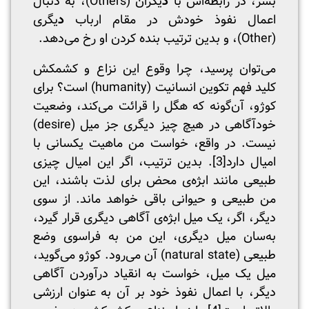
بشر، در رابطه‌اش با
د
یگران (Others)، به دنبال
اعمال نفوذ خودش در مقام ارباب
د
یگری
(Other)، و بدین ترتیب بنده کردن او رخ می‌دهد.
می‌توان پرسید، چرا وقوع این نزاع و کشمکش
کلید فهم تکوین انسانیت (humanity) است؟ برای
کوژو، آن‌گونه که هگل را قرائت می‌کند، وضعیت
خودآگاهی در هیچ چیز دیگری جز میل (desire)
نیست. در واقع، خواست من ماهیت یکسانی با
امیال دارد
[3]
. بدین ترتیب، اگر این امیال چیزی
طبیعی مانند ابژه‌ی محض برای لذت باشند، این
من طبیعی و حیوانی باقی خواهد ماند. از سوی
دیگر، اگر، یک میل ابژه‌ی آگاهی دیگری قرار گیرد،
به‌سان میل دیگری، این من به فراسوی وضع
طبیعی (natural state) آن می‌رود. کوژو می‌گوید،
میل یک میل، خواست به انقیاد درآوردن آگاهی
دیگر، با اعمال نفوذ خود بر آن به عنوان ارزشی