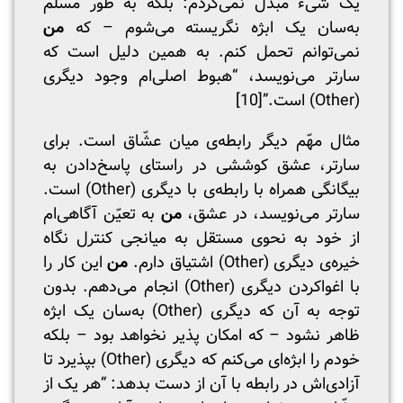
یک شیء مبدل نمی‌گردم: بلکه به طور مسلم
به‌سان یک ابژه نگریسته می‌شوم – که
من
نمی‌توانم تحمل کنم. به همین دلیل است که
سارتر می‌نویسد، “هبوط اصلی‌ام وجود دیگری
(Other) است.”
[10]
مثال مهّم دیگر رابطه‌ی میان عشّاق است. برای
سارتر، عشق کوششی در راستای پاسخ‌دادن به
بیگانگی همراه با رابطه‌ی با دیگری (Other) است.
سارتر می‌نویسد، در عشق،
من
به تعیّن آگاهی‌ام
از خود به نحوی مستقل به میانجی کنترل نگاه
خیره‌ی دیگری (Other) اشتیاق دارم.
من
این کار را
با اغوا‌کردن دیگری (Other) انجام می‌دهم. بدون
توجه به آن که دیگری (Other) به‌سان یک ابژه
ظاهر نشود – که امکان پذیر نخواهد بود – بلکه
خودم را ابژه‌ای می‌کنم که دیگری (Other) بپذیرد تا
آزادی‌اش در رابطه با آن از دست بدهد: “هر یک از