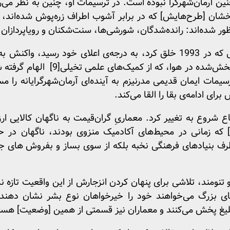
ین آرمان‌شهرگرا نبوده است. در ترسیمات او، چنین به نظر می
ان [طرح‌هایش] که در برابر آشوب اطراف زره‌پوش شده‌اند، 
ور شده‌اند: رانده‌شدگان، شورشی‌ها، سنت‌شکنان و رویاپردازان.
این دیدگاه در یک سری ارائه‌هایی که در 1993 خلق کرد، به درجه‌ی اعلای 
خش‌شده در هوا، که از کمیک‌های علمی تخیلی
[9]
الهام گرفته ش
سیمات ایمان قدیمی مدرنیزم به آینده‌ای آرمان‌شهرگرایانه را م
رای ادامه‌ی بقا را القا می‌کند.
اع شروع به تغییر کرد. معماریِ گران‌قیمت به ناگهان کالایی 
که زمانی در محیط‌های آکادمیک منزوی بودند، ناگهان در ح
 طرف بنیادهای فرهنگی نخبه بلکه از سوی بساز و بفروش های ج
تنومند، تلاشی برای پنهان کردن انزجارش از این واقعیت تازه ن
های بزرگ می‌خواهند خود را خیرخواهان نوع بشر نشان دهن
لیغ پخش می‌کنند و معماران نیز قسمتی از همین [وضعیت] هس