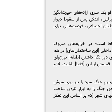
زو جدایی‌ناپذیر آن چشم‌انداز بود. در اوایل دهه‌ی 1990 [میلادی] او یک سری ارائه‌های حیرت‌انگیز
برلین، اندکی پس از سقوط دیوار
طغیان اجتماعی، فرصت‌هایی برای
ط است- در خرابه‌های متروک
 داخلی [این ساختمان‌های] در هم
دور نگه داشتن [طبقه] بورژوای
قسمتی از این [فضا] باشید، لازم
رنیزم جنگ سرد را نیز روی سرش
ی دوره‌ی جنگ را به ابزارِ تازه‌ی ساخت
یه‌ی شهر [که بر اساس این تفکر