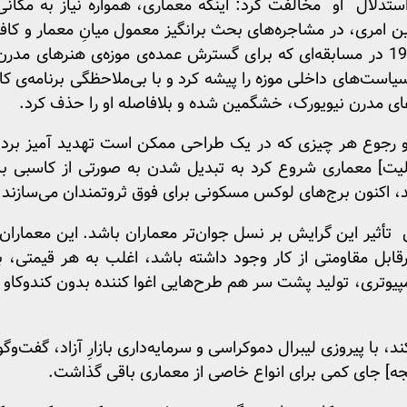
استدلال او مخالفت کرد: اینکه معماری، همواره نیاز به مکان
امری، در مشاجره‌‌های بحث برانگیز معمول میانِ معمار و کافرم
ما به خاطر داریم که در سال 1997 در مسابقه‌‌ای که برای گسترش عمده‌ی موزه‌ی هن
سیاست‌های داخلی موزه را پیشه کرد و با بی‌ملاحظگی برنامه‌ی کا
های مدرن نیویورک، خشگمین شده و بلافاصله او را حذف کرد.
 و رجوع هر چیزی که در یک طراحی ممکن است تهدید آمیز برد
ت] معماری شروع کرد به تبدیل شدن به صورتی از کاسبی با 
، اکنون برج‌های لوکس مسکونی برای فوق ثروتمندان می‌سازند.
أثیر این گرایش بر نسل جوان‌تر معماران باشد. این معماران ک
قابل مقاومتی از کار وجود داشته باشد، اغلب به هر قیمتی، ب
مپیوتری، تولید پشت سر هم طرح‌هایی اغوا کننده بدون کندوکاو
د، با پیروزی لیبرال دموکراسی و سرمایه‌داری بازارِ آزاد، گفت‌و
جه] جای کمی برای انواع خاصی از معماری باقی گذاشت.