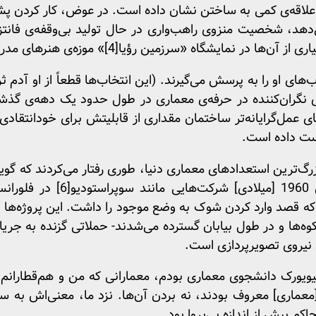
د، علاقه‌ی کمی به ساختن نشان داده است. در عوض، کار کردن پ
‌دهد، شخصیت منزوی راهب‌واری در حال تولید بی‌وقفه‌ی فانت
یاری از آن‌ها در نمایشگاه «سرزمین رؤیا
[4]
» موزه‌ی هنرهای مدر
‌های او را به پرسش می‌گیرند. (این انتخاب‌ها قطعاً از او آدم ثر
 نگران‌کننده در حرفه‌ی معماری در طول حدود یک دهه‌ی گذشت
ی عمل‌گرایانه‌تر ساختمان مقداری از قابلیتش برای خودانتقادی،
دست داده است.
زرگ‌ترین استعدادهای معماری دنیا، طوری رفتار می‌کردند که گوی
یو
[6]
در فلورانس 
که قصد وارد کردن شوک به وضع موجود را داشت. این پروژه‌ه
ی کوه‌ها و در طول بیابان گسترده می‌شدند- حملاتی گزنده به جری
د نیروی تصویرپردازی است.
که در اوایل دهه‌ی 90 در نیویورک دانشجوی معماری بودم، معمارانی که من و هم
عماری] معروف بودند، نه بردن آن‌ها. نزد ما، معنی‌اش به ساد
کم بیش از اندازه بی‌پروا بود.