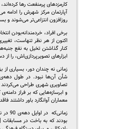
کارمزدهای پرمنفعت رها کرده‌‌ان
آپارتمان مرکز شهرش را ادامه می
روزافزون انتزاعی‌تر می‌شوند و بس
برخی افراد، خردمندانه‌بودن انتخاب
اکنون از هر نظر تنهاست، تغییری
کنار گذاشتن تخیل به نفع جنبه‌ها
ابزارهای تصویرپردازی‌اش، را از 
زمانی نه چندان دور، بسیاری از ب
شأن آن‌ها نبود. در طول دهه‌ی 1960 [میلادی] شرکت‌هایی مانند سوپراستود
تصاویری شهری‌ طراحی می‌کردند 
و ابرسازه‌هایی که بر فراز دامنه‌
معماران آوانگارد باور داشتند فاق
زمانی‌
بودند که به باخت در مسابقات [م
رادیکال، و برای دستگاه فرهنگی حا