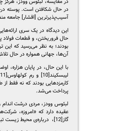
در مقایسه، لبئوس وودز، هرگز چن
در حال شکافتن است. پوسته درخش
آسیب‌پذیرترین [اقشار] جامعه منظ
حال فروریختن، و قطعات فولاد پ
بودند؛ به نظر می‌رسید که این تر
آن‌ها، جهانی همواره در حال تلاش ب
با این حال، در پایان هزاره، اوض
لیبسکیند
[10]
و رم کولهاوس
[11]
کارمزدهایی بودند که نه فقط از
پرداخت می‌شد.
لبئوس وودز، مردی درشت اندام و 
عقیده دارد که «امروزه، شرکت‌
گاز
[12]
، درباره‌ی محیط زیست تب