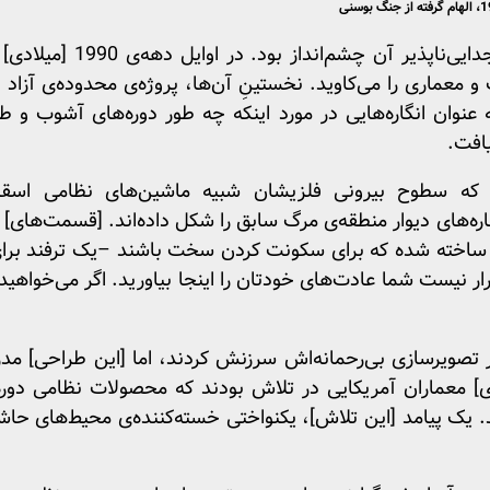
آقای وودز تا پایان زندگی، ج
عماری را می‌کاوید. نخستینِ آن‌ها، پروژه‌ی محدوده‌ی آزاد 
 عنوان انگاره‌هایی در مورد اینکه چه طور دوره‌های آشوب و 
یافت.
ه سطوح بیرونی فلزیشان شبیه ماشین‌های نظامی اسقا
کناره‌های دیوار منطقه‌ی مرگ سابق را شکل داده‌اند. [قسمت‌های]
اخته شده که برای سکونت کردن سخت باشند –یک ترفند برای 
 نیست شما عادت‌های خودتان را اینجا بیاورید. اگر می‌خواهید 
 تصویرسازی بی‌رحمانه‌اش سرزنش کردند، اما [این طراحی] مد
رد. در دهه 1950 [میلادی] معماران آمریکایی در تلاش بودند که محصولات نظام
 یک پیامد [این تلاش]، یکنواختی خسته‌کننده‌ی محیط‌های حاش