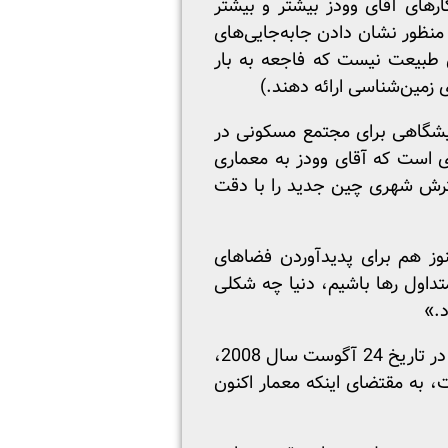
رهای آقای وودز بیشتر و بیشتر
ن به منظور نشان دادن جابه‌جایی‌های
ین طبیعت نیست که فاجعه به بار
 زمین‌شناسی ارائه دهند.)
ی نمایشگاهی برای مجتمع مسکونی در
زی است که آقای وودز به معماری
گسترش شهری چین جدید را با دقت
نوز هم برای پدیدآوردن فضاهای
داول رها باشیم، دنیا چه شکلی
د.»
. این مقاله، ترجمه ای است از An Architect Unshackled by Limits of the Real World که در تاریخ 24 آگوست سال 2008،
، به مقتضای اینکه معمار اکنون