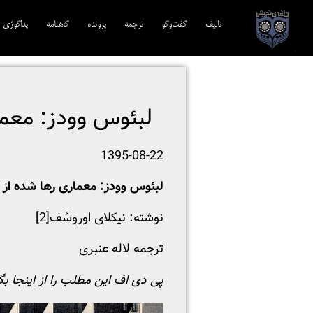
تالیف‎‌
گفت‌وگو
ترجمه‌
پرونده
گاهنامه
پداگوژی
لبئوس وودز: معما
1395-08-22
لبئوس وودز: معماری رها شده از 
نوشته: نیکلای اوروسُف
[2]
ترجمه لاله عنبری
پی دی اف این مطلب را از اینجا بگ