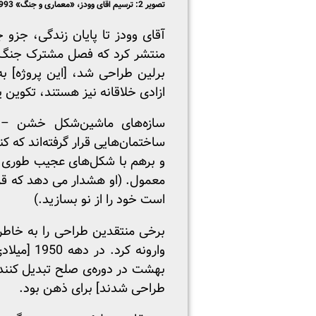
تصویر 2: ترسیم اقای وودز، «معماری و جنگ» 1993، الهام گرفته از جنگ بوسنی
منتشر کرد که فصل مشترک جنگ و م
برلین طراحی شد، [این پروژه] به
ازادی خلاقانه نیز هستند، تکوین 
سازه‌های ماشین‌شکل خشن – ک
ساختمان‌هایی قرار گرفته‌اند که 
و برهم با شکل‌های عجیب طوری س
معمول. (او هشدار می دهد که قرار
است خود را از نو بسازید.)
برخی منتقدین طراحی را به خاطر
وارونه ک
بهشت در دوره‌ی صلح تبدیل کنند.
طراحی شدند] برای ذهن بود.