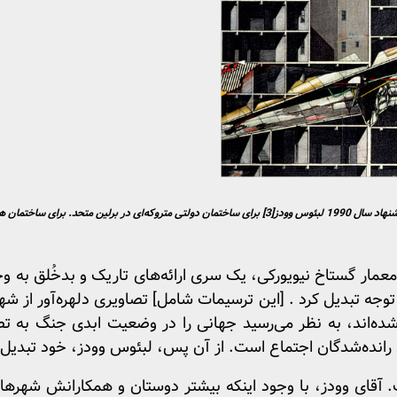
توضیح تصویر شماره ی 1: محدوده‌ی آزاد برلین: پیشنهاد سال 1990 لبئوس وودز[3] برای ساختمان دولتی متروک
1 [میلادی] این معمار گستاخ نیویورکی، یک سری ارائه‌های تاریک و بدخُلق 
جه تبدیل کرد . [این ترسیمات شامل] تصاویری دلهره‌آور از شهر
شده‌اند، به نظر می‌رسید جهانی را در وضعیت ابدی جنگ به ت
 رانده‌شدگان اجتماع است. از آن پس، لبئوس وودز، خود تبدیل به
 آقای وودز، با وجود اینکه بیشتر دوستان و همکارانش شهرهای