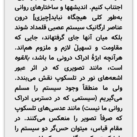
اجتناب کنیم. اندیشه­ها و ساختارهای روانی
به‌طور کلی هیچ­گاه نباید[چیزی] درون
عناصر ارگانیک سیستم عصبی قلمداد شوند
بلکه
میان
آنها جای گرفته­اند، جایی که
مقاومت و تسهیلْ لازم و ملزوم هم‌اند.
هرآنچه ابژۀ ادراک درونی ما باشد،
بالقوه
است، مانند تصویری که در اثر عبور
اشعه‌های نور در تلسکوپ نقش می‌بندد.
ولی ما منطقاً وجود سیستم را مسلم
می‌گیریم (سیستمی که در دسترس ادراک
روانی ما نیست) مانند عدسی‌های تلسکوپ
که صرفاً تصویر را منعکس می‌کنند. در
مقام قیاس، می­توان حس‌گر دو سیستم را