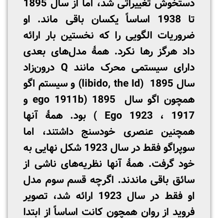
دستخوش تغییراتی شد، اما از سال 1895
تا 1938 اساساً یکسان باقی ماند. او
ضروریات الگویی را که نخستین بار ارائه
داد هرگز رها نکرد. همۀ مدل‌های بعدی
دارای سیستمی محرک مانند Q درون‌زاد
سال 1895 (libido, the Id) و سیستم اگو
همچون اگو سال 1895 (ego 1911b و
1917 ، Ego 1923 ) بود. همۀ آنها
همچنین عنصری خودسنج داشتند، اما
سوپراگو فقط در سال 1923 شکل نهایی به
خود گرفت. همۀ آنها نظریه‌های ناشی از
سائق باقی ماندند. اگرچه قسم سوم مدل
او فقط در سال 1923 ارائه شد، تصویر
فروید از روان همچون کانت اساساً از ابتدا