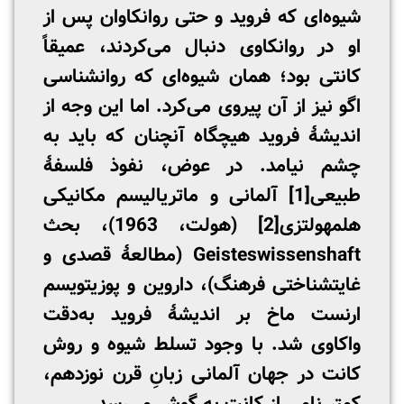
شیوه‌ای که فروید و حتی روانکاوان پس از
او در روانکاوی دنبال می‌کردند، عمیقاً
کانتی بود؛ همان شیوه‌ای که روانشناسی
اگو نیز از آن پیروی می‌کرد. اما این وجه از
اندیشۀ فروید هیچگاه آنچنان که باید به
چشم نیامد. در عوض، نفوذ فلسفۀ
طبیعی
[1]
آلمانی و ماتریالیسم مکانیکی
هلمهولتزی
[2]
(هولت، 1963)، بحث
Geisteswissenshaft (مطالعۀ قصدی و
غایت­شناختی فرهنگ)، داروین و پوزیتویسم
ارنست ماخ بر اندیشۀ فروید به‌دقت
واکاوی شد. با وجود تسلط شیوه و روش‌
کانت در جهان آلمانی زبانِ قرن نوزدهم،