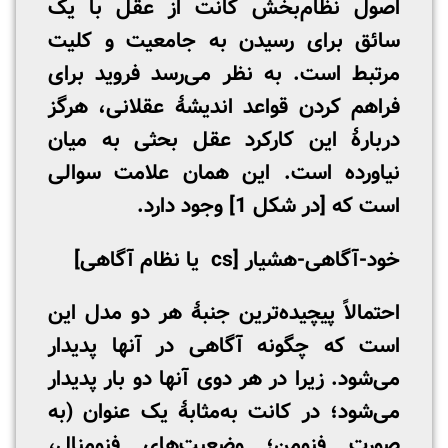
اصول نظام‌بخش کانت از عقل با یک
سائق برای رسیدن به جامعیت و کلیت
مرتبط است. به نظر می‌رسد فروید برای
فراهم کردن قواعد اندیشۀ عقلانی، هرگز
دربارۀ این کارکرد عقل بحثی به میان
نیاورده است. این همان علامت سوالی
است که [در شکل 1] وجود دارد.
خود-آگاهی-هشیار
[
cs
یا نظام آگاهی]
احتمالاً پیچیده‌ترین جنبۀ هر دو مدل این
است که چگونه آگاهی در آنها پدیدار
می‌شود. زیرا در هر دوی آنها دو بار پدیدار
می‌شود؛ در کانت به‌مثابۀ یک عنوان (به
صورت فنومن؛ وضعیت‌های فنومنال،