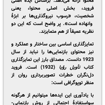
محتوا ارائه می‌دهد. براساس ایدۀ اصلی
فروید، بخش اصلی محتوا، یعنی
شخصیت، «رسوب نیروگذاری‌ها بر ابژۀ
وانهاده است». پر واضح است که این دو
نظریه عمیقاً از هم متمایزند.
تمایزگذاری اساسی بین ساختار و عملکرد و
نیز محتوای بازنمایی‌ها را نباید از سال
1923 دانست. مصداق بارز این تمایزگذاری
کتاب
تأویل رؤیا
(1932) است. فروید
دل‌نگران خطرات تصویربرداری روان از
منظر توپوگرافی است:
با یادآوری این ایده‌ها می­توانیم از هرگونه
سواستفادۀ احتمالی از روش بازنمایی­