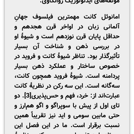
مؤلفه‌های ایدئولوژیک روانکاوی.
امانوئل کانت مهمترین فیلسوف جهانِ
آلمانی زبان در اواخر قرن هجدهم و
حداقل پایان قرن نوزدهم است و شیوۀ او
در بررسی ذهن و شناخت آن بسیار
تأثیرگذار بود. تناظر شیوۀ کانت و فروید در
خصوص ساختار و عملکرد ذهن بسیار
پردامنه است. شیوۀ فروید همچون کانت،
سه‌گانه است. این سه رکن در نظریۀ کانت
عبارت‌اند از: خرد، فهم و حس‌پذیری
[3]
. دو
تای اول از پیش با سوپراگو و اگو هم‌ارز و
حتی مابین سومی و اید نیز تقریباً همین
نسبت برقرار است. ما در این فصل این