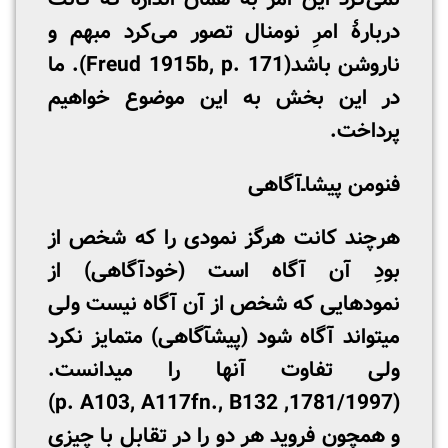
دربارۀ امرِ نومنال تصور می‌کرد مبهم و
ناروشن باشد(Freud 1915b, p. 171). ما
در این بخش به این موضوع خواهیم
پرداخت.
فنومن پیشاـ‌آگاهی
هرچند کانت هرگز نمودی را که شخص از
بودِ آن آگاه است (خودآگاهی) از
نمودهایی که شخص از آن آگاه نیست ولی
می­تواند آگاه شود (پیش­آگاهی) متمایز نکرد
ولی تفاوت آنها را می­دانست.
(1781/1997, p. A103, A117fn., B132)
و همچون فروید هر دو را در تقابل با چیزی