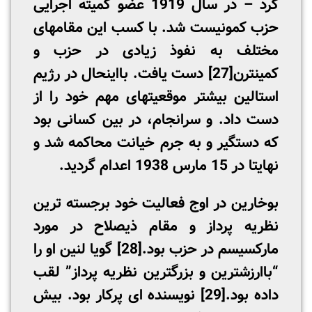
کرد – در سال 1919 عضو کمیته اجرایی
حزب کمونیست شد. با کسب این مقامهای
مختلف به نفوذ زیادی در حزب و
کمینترن
[27]
دست یافت. بااینحال در رژیم
استالین بیشتر موقعیت­های مهم خود را از
دست داد. و سرانجام، در بین کسانی بود
که دستگیر و به جرم خیانت محاکمه شد و
نهایتا در 15 مارس 1938 اعدام گردید.
بوخارین در اوج فعالیت خود برجسته­ ترین
نظریه­ پرداز و مقام ذیصلاح در مورد
مارکسیسم در حزب بود.
[28]
گویا لنین او را
“باارزش­ترین و بزرگترین نظریه­ پرداز” لقب
داده بود.
[29]
نویسنده ­ای پرکار بود. بیش