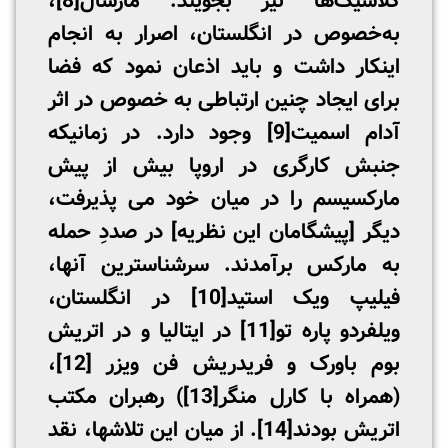
کلاسیک‌ها نیز بجویند. مارشال
[8]
،
به‌خصوص در انگلستان، اصرار به انجام
اینکار داشت و باید اذعان نمود که فضا
برای ایجاد چنین ارتباطی به خصوص در اثر
آدام اسمیت
[9]
وجود دارد. در زمانیکه
جنبش کارگری در اروپا بیش از پیش
مارکسیسم را در میان خود می­ پذیرفت،
دیگر [پیشگامان این نظریه] در صددِ حمله
به مارکس برآمدند. سرشناس­ترین آنها،
فیلیپ ویک استید
[10]
در انگلستان،
ویلفردو پاره­ تو
[11]
در ایتالیا و در اتریش
بوم باورک و فریدریش فن ویزر
[12]
،
(همراه با کارل منگر
[13]
) رهبران مکتب
اتریش بودند
[14]
. از میان این تلاشها، نقد