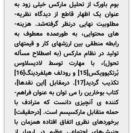
بوم باورک از تحلیل مارکس خیلی زود به
عنوان یک اظهار قاطع از دیدگاه نظریه­
مطلوبیت نهایی درنظر گرفته‌شد. هزینه­
های محتوایی، به طورعمده معطوف به
رابطه منطقی بین ارزشهای کار و قیمتهای
تولید در نظام مارکس (به اصطلاح مسأله
تحول)، با مهارت توسط لادیسلاوس
بُرتکیوویکس
[15]
و رودلف هیلفردینگ
[16]
تکذیب گردید
[17]
. درمقابل [این نقدها]،
کتاب بوخارین را می ­توان به عنوان فراهم­
کننده­ ی آنچیزی دانست که مترادف با
حمله متقابل مارکسیسم است. [درحقیقت]
برخوردهای نظری اتفاق افتاده همزمان با
جنبش‌های اجتماعی عظیم در اروپا، از