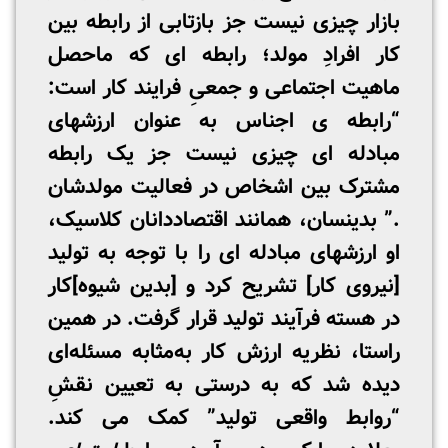
بازار چیزی نیست جز بازتابی از رابطه بین
کار افرادِ مولد؛ رابطه ­ای که ماحصل
ماهیت اجتماعی و جمعیِ فرایند کار است:
“رابطه­ ی اجناس به عنوان ارزشهای
مبادله­ ای چیزی نیست جز یک رابطه
مشترک بین اشخاص در فعالیت مولدشان
.” بدینسان، همانند اقتصاددانان کلاسیک،
او ارزشهای مبادله­ ای را با توجه به تولید
[نیروی کار] تشریح کرد و [بدین شیوه]کار
در هسته فرآیند تولید قرار گرفت. در همین‌
راستا، نظریه ارزش کار به‌مثابه مسئله‌ای
دیده شد که به درستی به تعیین نقشِ
“روابط واقعی تولید” کمک می­ کند.