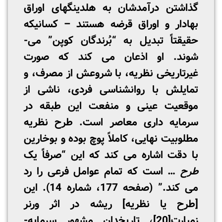
گذاشتن درآمدشان به هلدینگهای اوراق
بهادار و اوراق قرضه هستند – کسانیکه
حقیقتاً تبدیل به “بُرندگان کوپن” می­
شوند. او اذعان می­ کند که صورت
غیرتاریخی نظریه، با شروعش از مصرف، و
تمایلش با روانشناسی فردی، ناشی از
موقعیت عینی و منفعت این طبقه در
سرمایه داری معاصر است. طرح نظریه
مطلوبیت نهایی، کاملاً پوچ بوده و بوخارین
با دقت اشاره می­ کند که این “صرفاً یک
طرح
… است که تمام عوامل فرعی را رد
می­ کند.” (صفحه 177، شماره 14). این
[طرح یا نظریه] ریشه در اثر ورنر
زمبارت
[20]
، تاریخدان مشهور سرمایه­