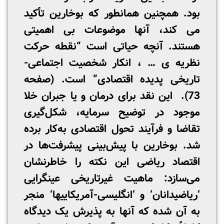
بود. همچنین همانطور که بوخارین تأکید
می­ کند، آنها موضوعات بی­ اهمیتی
هستند. آنچه حیاتی است “نقطه حرکت
نظریه­ ی … ، انکار شخصیت اجتماعی-
تاریخی پدیده اقتصادی” است. (صفحه
73). این نقد برای درمان و یا جبران خلا
موجود در توضیح سرمایه، شکل‌گیری
تقاضا و فرآیند تحول اقتصادی به‌کار برده
شد. بوخارین با پیش‌بینی پیشرفت‌ها در
اقتصاد ریاضی این نکته را خاطرنشان
می‌سازد: ماهیت غیرتاریخی عین­گرایی
‘ریاضی­دانان‘ و ‘انگلیسی-آمریکایی­ها­‘ منجر
به آن شده که آنها به پذیرش یک دیدگاه