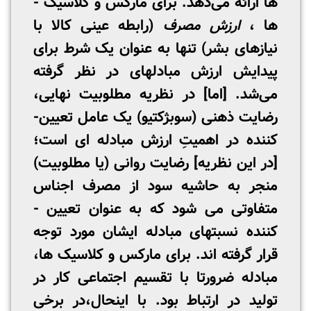
ها ارائه می‌دهد. برای مارکس و کلاسیک ­
ها ،
ارزش مصرف
(رابطه عینی کالا با
نیازهای بشر) تنها به عنوان یک شرط برای
پیدایش ارزش مبادله­ای در نظر گرفته
‌می‌شد. [اما] در نظریه مطلوبیت نهایی،
رضایت ذهنی (سوبژکتیو) یک عامل تعیین­
کننده­ در اهمیتِ ارزش مبادله ­ای است؛
[در این نظریه] رضایت روانی (یا مطلوبیت)
منجر به حاشیه سود از مصرف اجناس
متفاوتی می­ شود که به عنوان تعیین ­
کننده­ نسبتهای مبادله ­ای­شان مورد توجه
قرار گرفته ­اند. برای مارکس و کلاسیک ها،
مبادله ضرورتا با تقسیم اجتماعی کار در
تولید در ارتباط بود. با اینحال،در برخی