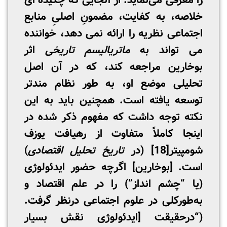
را معرفی می‌نماید. از آنجایی که چکیده­ ای
خلاصه، به کفایت، مضمونِ اصلیِ منابع
اجتماعی نظریه را ارائه نمی­ دهد، خواننده
می ­تواند به
ماتریالیسم تاریخی
اثر
بوخارین مراجعه ­کند، که در آن اصل
تحلیلی موضع او، به­ طور نظام­ مندتر
توسعه یافته است. همچنین باید به این
نکته توجه داشت که مفهوم ذکر شده در
اینجا کاملاً متفاوت از رهیافت یوزف
شومپیتر
[18]
(در
تاریخ تحلیل اقتصادی
)
است. [بوخارین] اگرچه حضور ایدئولوژی
(یا “چشم انداز”) را در علم اقتصاد و
به‌طورکلی در علوم اجتماعی درنظر گرفت.
(“درحقیقت [ایدئولوژی نقش بسیار