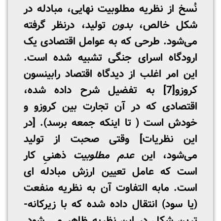
نُسخ از نظریه مطلوبیت نهایی، مبادله در
شکل خالص،
بدون
تولید، درنظر گرفته
می‌شود. طرحی که به عوامل اقتصادی یک
ارودگاه اسرای جنگی تشبیه شده است.
این امر اغلب از دیدگاه اقتصاد رابینسون
کروزو
[7]
به تفضیل شرح داده شده،
اقتصادی که در آن تجارت بین کروزو و
خودش است ( تا اینکه جمعه برسد). [در
این نظریات] وقتی صحبت از تولید
می‌شود، این
عدم مطلوبیت
ذهنیِ کار
است که عامل تعیین ارزش مبادله­ ای
است. مابه ­التفاوت آن به نظریه منفعت
(یا سود) انتقال داده شده که با زیرکانه­
ترین شکل در این نظریه ظاهر می­ شود.