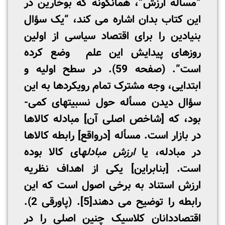
“مسأله ارزش”، همانگونه که بوخارین در
این کتاب بدان اشاره می­ کند، “یک سؤال
بنیادین را برای اقتصاد سیاسی از اولین
روزهای پیدایش این علم وضع کرده
است”. (صفحه 59). در سطح اولیه و
ابتدایی، وجه مشترک تمام رویکردها به این
سؤال دیدن مسأله حول نسبیتهای کمی­
بود، که [شاخص اصلی آن] مبادله کالاها
در بازار است. مسأله­ [درواقع] رابطه­ کالاها
در مبادله، یا
ارزش مبادله
­ای کالا بوده
است. [بنابراین] یکی از اهداف نظریه
ارزش استناد به برخی اصول است که این
رابطه را توضیح می­ دهند
[5]
. (پاورقی 2).
اقتصاددانان کلاسیک چنین اصلی را در