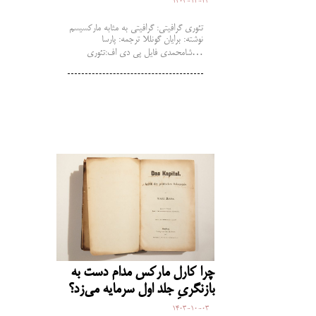
1403-12-23
تئوری گرافیتی: گرافیتی به مثابه مارکسیسم
نوشته: برایان گونللا ترجمه: پارسا
شامحمدی فایل پی دی اف:تئوری…
چرا کارل مارکس مدام دست به
بازنگریِ جلد اول سرمایه می‌زد؟
1403-10-03