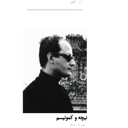
دین …
نیچه و کمونیسم
1402-03-18