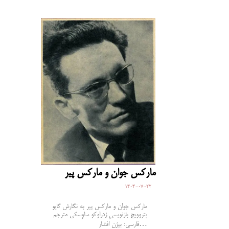
مارکس جوان و مارکس پیر
1404-07-22
مارکس جوان و مارکس پیر به نگارش گایو
پتروویچ بازنویسیِ زدراوکو ساوِسکی مترجم
فارسی: بیژن افشار…