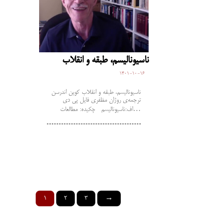
ناسیونالیسم، طبقه و انقلاب
1401-10-16
ناسیونالیسم، طبقه و انقلاب کوین اندرسن
ترجمه‌ی روژان مظفری فایل پی دی
اف:ناسیونالیسم چکیده: مطالعات…
1
2
3
→