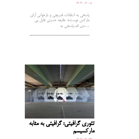
1404-06-08
پاسخی به انتقادات فدریچی و بازخوانی آرای
مارکس نویسنده: طلیعه حسینی فایل پی
دی اف:پاسخی به…
تئوری گرافیتی: گرافیتی به مثابه
مارکسیسم