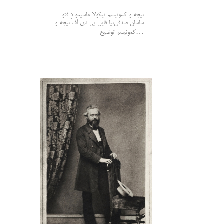
نیچه و کمونیسم نیکولا ماسیمو دِ فئو
ساسان صدقی‌نیا فایل پی دی اف:نیچه و
کمونیسم توضیح…