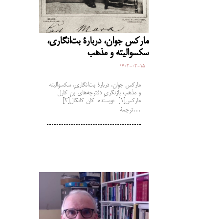
مارکس جوان، دربارۀ بت‌انگاری،
سکسوالیته و مذهب
1402-02-15
مارکس جوان، دربارۀ بت‌انگاری، سکسوالیته
و مذهب بازنگریِ دفترچه‌های بُنِ کارل
مارکس[1] نویسنده: کان کانگال[2]
ترجمۀ…