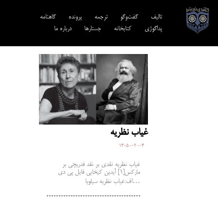
تالیف‎‌
گفت‌وگو
ترجمه‌
پرونده
گاهنامه
پداگوژی
کتابخانه
جستارها
درباره ما
غیاب نظریه
1405-02-04
غیاب نظریه نقدی بر نقد فدریچی بر
مارکس[1] آیدین کیخایی فایل پی دی
اف:غیاب نظریه سیلویا…