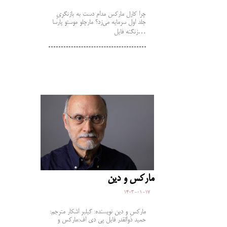
چرا کارل مارکس مدام دست به بازنگریِ
جلد اول سرمایه می‌زد؟ مارچلو موستو پارسا
زنگنه فایل…
مارکس و دین
1403-01-17
مارکس و دین نویسنده: گیلبر اشکار مترجم:
حمید ذوالقدر فایل پی دی اف:مارکس و