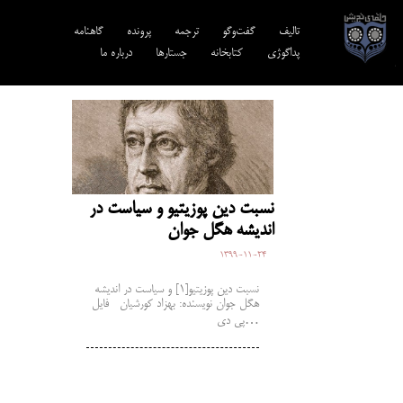
تالیف‎‌
گفت‌وگو
ترجمه‌
پرونده
گاهنامه
پداگوژی
کتابخانه
جستارها
درباره ما
نسبت دین پوزیتیو و سیاست در
اندیشه هگل جوان
1399-11-24
نسبت دین پوزیتیو[1] و سیاست در اندیشه
هگل جوان نویسنده: بهزاد کورشیان فایل
پی دی…