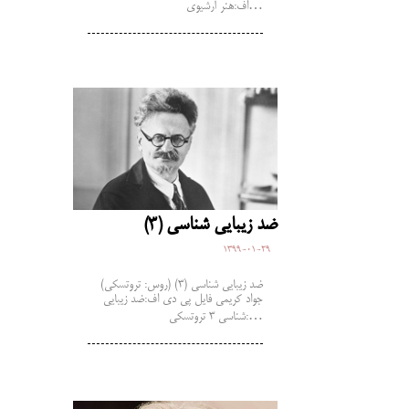
اف:هنر آرشیوی…
ضد زیبایی ­شناسی (3)
1399-01-29
ضد زیبایی ­شناسی (3) (روس: تروتسکی)
جواد کریمی فایل پی دی اف:ضد زیبایی
شناسی 3 تروتسکی:…