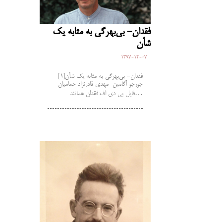
فقدان- بی‌بهرگی به مثابه یک
شأن
1397-12-07
فقدان- بی‌بهرگی به مثابه یک شأن[1]
جورجو آگامبن مهدی قادرنژاد حمامیان
فایل پی دی اف:فقدان همانند…