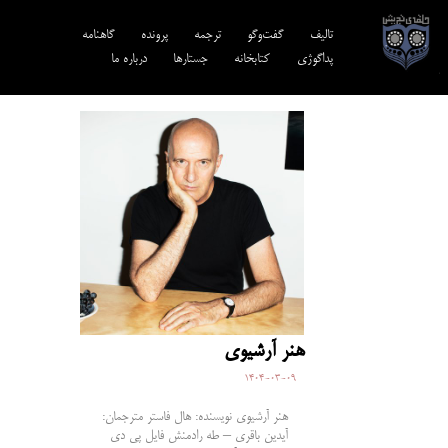
تالیف‎‌
گفت‌وگو
ترجمه‌
پرونده
گاهنامه
پداگوژی
کتابخانه
جستارها
درباره ما
هنر آرشیوی
1404-03-09
هنر آرشیوی نویسنده: هال فاستر مترجمان:
آیدین باقری – طه رادمنش فایل پی دی