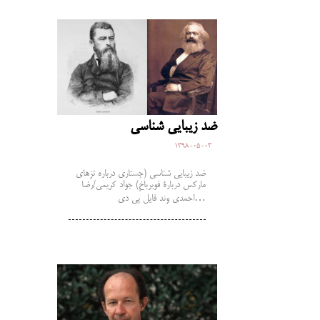
ضد زیبایی شناسی
1398-05-03
ضد زیبایی ­شناسی (جستاری درباره تزهای
مارکس دربارۀ فویرباخِ) جواد کریمی/رضا
احمدی وند فایل پی دی…