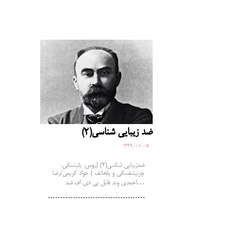
ضد زیبایی شناسی(2)
1399-01-05
ضدزیبایی شناسی(2) (روس: بلینسکی،
چرنیشفسکی و پلخانف ) جواد کریمی/رضا
احمدی وند فایل پی دی اف:ضد…