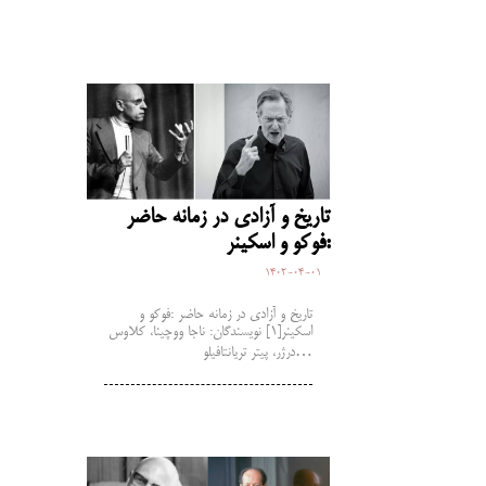
تاریخ و آزادی در زمانه حاضر
:فوکو و اسکینر
1402-04-01
تاریخ و آزادی در زمانه حاضر :فوکو و
اسکینر[1] نویسندگان: ناجا ووچینا، کلاوس
درژر، پیتر تریانتافیلو…