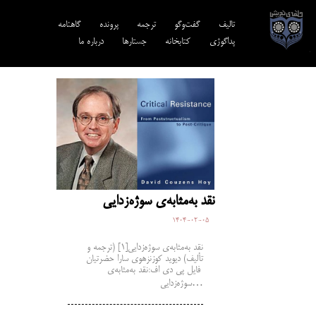
تالیف‎‌
گفت‌وگو
ترجمه‌
پرونده
گاهنامه
پداگوژی
کتابخانه
جستارها
درباره ما
نقد به‌مثابه‌ی سوژه‌زدایی
1404-02-05
نقد به‌مثابه‌ی سوژه‌زدایی[1] (ترجمه و
تألیف) دیوید کوزنزهوی سارا حضرتیان
فایل پی دی اف:نقد به‌مثابه‌ی
سوژه‌زدایی…