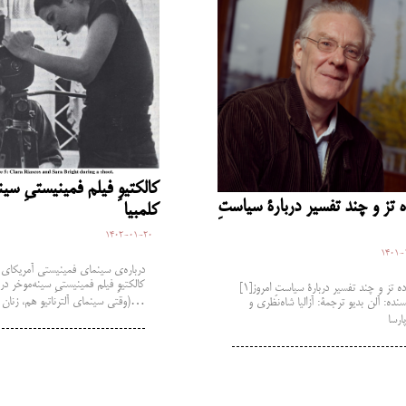
‌کالکتیوِ فیلم فمینیستیِ سین
 تز و چند تفسیر دربارۀ سیاستِ
کلمبیا
1402-01-20
1401-
‌کالکتیوِ فیلم فمینیستیِ سینه‌موخر در 
سیزده تز و چند تفسیر دربارۀ سیاستِ امروز[1]
(وقتی سینمای آلترناتیو هم، زنان…
نده: آلن بدیو ترجمۀ: آزالیا شاه‌نظری و