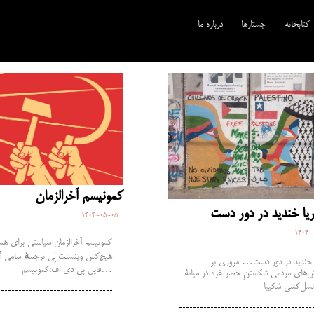
کتابخانه
جستارها
درباره ما
کمونیسم آخرالزمان
1404-05-05
1404-
کمونیسم آخرالزمان سیاستی برای هم
هیچ‌کس وینسنت لِی ترجمهٔ سامی آ
 خندید در دور دست… مروری بر
فایل پی دی اف:کمونیسم…
‌های مردمی شکستنِ حصر غزه در میانۀ