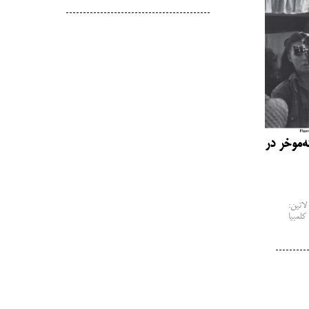
ه‌موخر در
درباره‌ی سینمای فمینیستی آمریکای لاتین:
کلمبیا