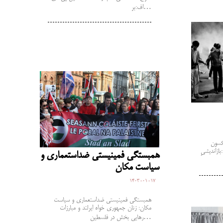
اف:بر…
ان جکسون
ازاندیشیِ
همبستگی فمینیستی ضداستعماری و
سیاست مکان
1403-01-17
همبستگی فمینیستی ضداستعماری و سیاست
مکان: زنان جمهوری خواه ایرلند و مبارزات
رهایی بخش در فلسطین…