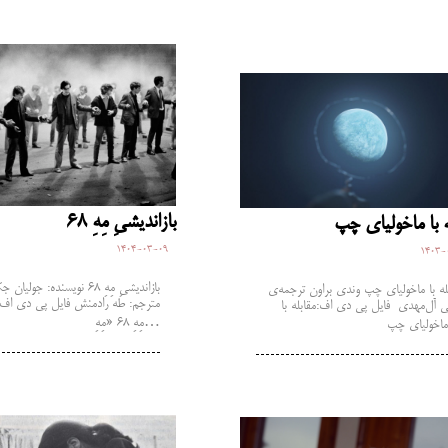
بازاندیشیِ مِهِ 68
ه با ماخولیای چپ
1404-03-09
1403-
بازاندیشیِ مِهِ ۶۸ نویسنده: جولی
له با ماخولیای چپ وندی براون ترجمه‌ی
مترجم: طه رادمنش فایل پی دی اف:ب
 آل‌مهدی فایل پی دی اف:مقابله با
مِهِ 68 «مِهِ…