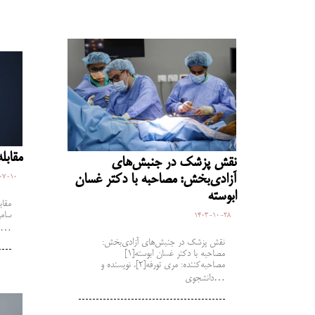
مقابل
نقش پزشک در جنبش‌های
آزادی‌بخش: مصاحبه با دکتر غسان
07-10
ابوسته
مقاب
سامی
1403-10-28
ماخولیای چپ…
نقش پزشک در جنبش‌های آزادی‌بخش:
مصاحبه با دکتر غسان ابوسته[1]
مصاحبه‌کننده: مری تورفه[2]، نویسنده و
دانشجوی…