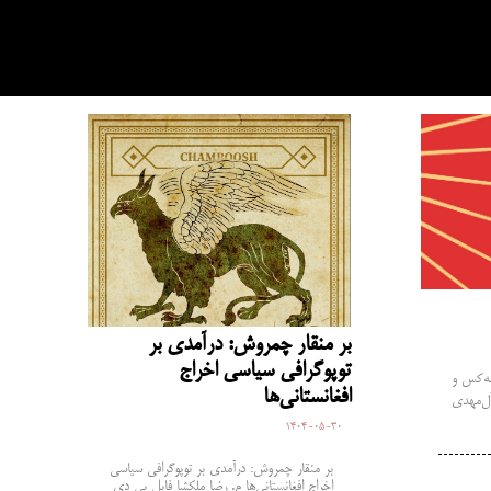
بر منقار چمروش: درآمدی بر
توپوگرافی سیاسی اخراج
ه‌کس و
افغانستانی‌ها
ل‌مهدی
1404-05-30
بر منقار چمروش: درآمدی بر توپوگرافی سیاسی
اخراج افغانستانی‌ها م. رضا ملکشا فایل پی دی