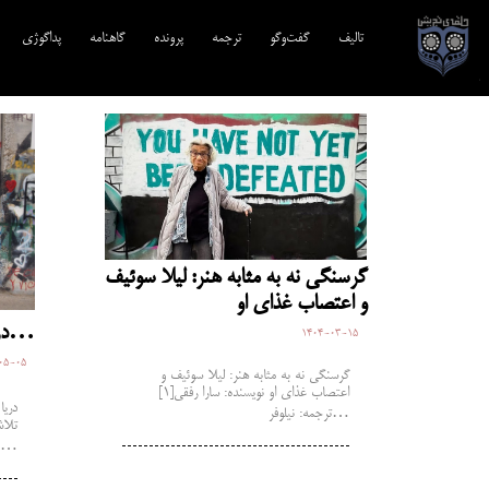
تالیف‎‌
گفت‌وگو
ترجمه‌
پرونده
گاهنامه
پداگوژی
گرسنگی نه به مثابه هنر: لیلا سوئیف
و اعتصاب غذای او
دریا خندید در دور دست…
1404-03-15
05-05
گرسنگی نه به مثابه هنر: لیلا سوئیف و
اعتصاب غذای او نویسنده: سارا رفقی[1]
دریا
ترجمه: نیلوفر…
تلاش
نسل‌کشی شکیبا…