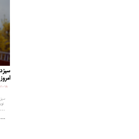
سیزده
امروز
11-18
نویس
پارسا…