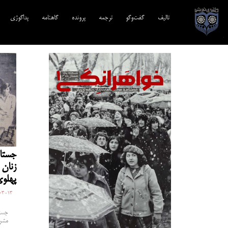
تالیف‎‌
گفت‌وگو
ترجمه‌
پرونده
گاهنامه
پداگوژی
جستار
زنان 
پهلو
03-13
جستا
مشرو