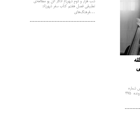
شب هزار و دومِ شهرزادِ ادگار آلن پو مطالعه‌ی
تطبیقی فصل هفتم کتاب سفر شهرزاد:
فرهنگ‌های…
قه
فصلنامه‌ی مطالعات زنان حلقه تجریش شماره
00: زن‌کشی پاییز 1400 درباره‌ی پرونده ۳۷۵