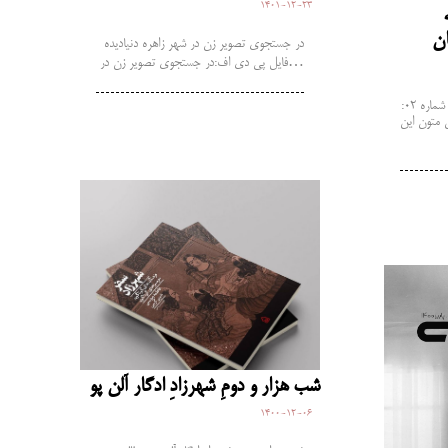
1401-12-23
در جستجوی تصویر زن در شهر زاهره دنیادیده
فایل پی دی اف:در جستجوی تصویر زن در…
فصلنامه مطالعات زنان حلقه تجریش شماره 02:
و پائیز 1401 نوشتن متون این
شب هزار و دومِ شهرزادِ ادگار آلن پو
1400-12-06