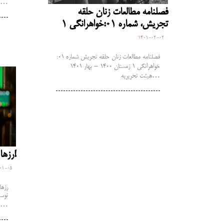
فایل پی…
فصلنامه مطالعات زنان حلقه
تجریش، شماره 01:خواهرانگی 1
1401-02-02
فصلنامه مطالعات زنان حلقه تجریش شماره 01:
خواهرانگی 1 زمستان 1400 – بهار 1401
هیئت تحریریه…
رزها ظریف نیستند!
01-05
رزها
توسع
متولی زاهره دنیادیده فایل…