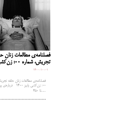
فصلنامه‌ی مطالعات زنان حل
تجریش، شماره 00: زن‌کشی
1400-10-01
تا ۴۵۰…