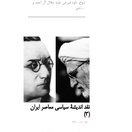
ارواح: داود فیرحی علیه جلال آل احمد و
امیر…
نقد اندیشۀ سیاسی معاصر ایران
(3)
1400-11-15