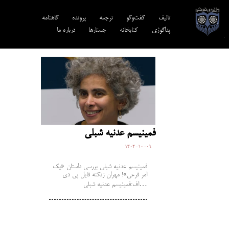
تالیف‎‌
گفت‌وگو
ترجمه‌
پرونده
گاهنامه
پداگوژی
کتابخانه
جستارها
درباره ما
فمینیسم عدنیه شبلی
1402-10-09
فمینیسم عدنیه شبلی بررسی داستان «یک
امر فرعی»! مهران زنگنه فایل پی دی
اف:فمینیسم عدنیه شبلی…