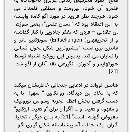
مانع نفوذ محرکهای زندگی غریزی ناخودآگاه به
قلمرو آن شود، نیرومند و منطقی قلمداد می
شود. هرچند نظر فروید در مورد اگو کاملا وابسته
به این اعتقاد بود که “انسان علمی”، یعنی سوژه­
ای عقلانی – فردی که تفکر جادویی را کنار گذاشته
و از تحریف­های( Entsellungen) سوبژکتیو تاثر و
فانتزی بری است- “پیشروترین شکل تحول انسانی
را نمایان می کند. پذیرش این رویکرد اشتباه توسط
هورکهایمر و آدورنو، انگیزه­ی نقد آنان از اگو شد.
[20]
هانس لووالد در ادعایی جنجالی خاطرنشان میکند
که با اتخاذ این دیدگاه، روانکاوی ” سهوا با به
دست گرفتن بخش اعظم تجربه وسواس نوروتیک
و مفهوم واقعیت و … [اگو] را برای “واقعیت ابژکتیو”
مفروض گرفته است”.
[21]
به بیان دیگر ، تحلیل­
گران، یک حالت آسیب­شناسانه شکل گیری اگو ،