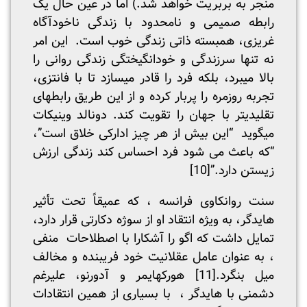
منجر به بربریت خواهد شد.) اما در عین حال یک
رابطه صمیمی و نامحدود با زندگی ناخودآگاه
غریزی، همبسته ذاتی زندگی خوب است. این امر
نه تنها سرزندگی و خودانگیختگی زندگی روانی را
بالا می­برد، بلکه فرد را قادر می­سازد تا با فانتزی،
تجربه روزمره را پربار کرده و از این طریق رابطه­ای
تقلیدی­تر با جهان را تقویت کند. دونالد وینیکات
میگوید “این بیش از هر چیز ادارکی خلاق است”،
“که باعث می شود فرد احساس کند زندگی ارزش
زیستن دارد.”
[10]
سنت روانکاوی فرانسه ، که عمیقاً تحت تأثیر
هایدگر، به ویژه انتقاد او از سوژه دکارتی قرار دارد،
تمایل داشت که اگو را آشکارا با اصطلاحات منفی
، به عنوان عامل عقلانیت خود فریبنده و مخالف
میل بنگرد.
[11]
هورکهایمر و آدورنو، علیرغم
دشمنی با هایدگر ، با بسیاری از همین انتقادات