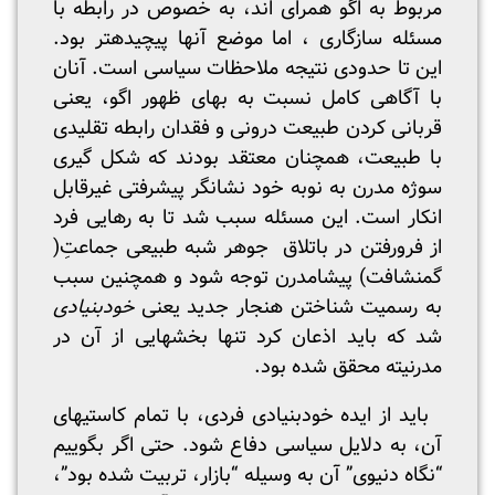
مربوط به اگو هم­رای اند، به خصوص در رابطه با
مسئله سازگاری ، اما موضع آنها پیچیده­تر بود.
این تا حدودی نتیجه ملاحظات سیاسی است. آنان
با آگاهی کامل نسبت به بهای ظهور اگو، یعنی
قربانی کردن طبیعت درونی و فقدان رابطه تقلیدی
با طبیعت، همچنان معتقد بودند که شکل گیری
سوژه مدرن به نوبه خود نشانگر پیشرفتی غیرقابل
انکار است. این مسئله سبب شد تا به رهایی فرد
از فرورفتن در باتلاق جوهر شبه طبیعی جماعتِ(
گمنشافت) پیشامدرن توجه شود و همچنین سبب
به رسمیت شناختن هنجار جدید یعنی
خودبنیادی
شد که باید اذعان کرد تنها بخش­هایی از آن در
مدرنیته محقق شده بود.
باید از ایده خودبنیادی فردی، با تمام کاستی­های
آن، به دلایل سیاسی دفاع شود. حتی اگر بگوییم
“نگاه دنیوی” آن به وسیله “بازار، تربیت شده بود”،