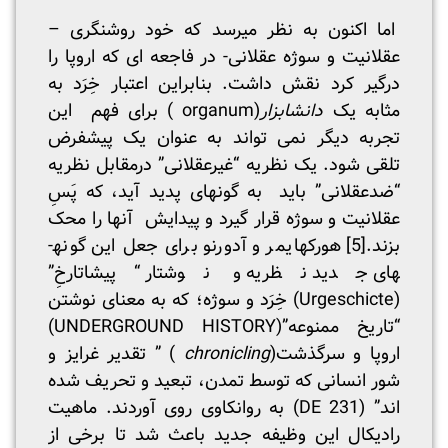
اما اکنون به نظر می­رسد که خود روشنگری –
عقلانیت و سوژه عقلانی- در فاجعه ای که اروپا را
درگیر کرد نقش داشت. بنابراین اعتبار خِرَد به
مثابه یک
دانش­ابزار
(organum ) برای فهم این
تجربه دیگر نمی تواند به عنوان یک پیش­فرض
تلقی شود. یک نظریه “غیرعقلانی” درمقابل نظریه
“ضدعقلانی” باید به گونه­ای پدید آید، که پَسِ
عقلانیت و سوژه قرار گیرد و پیدایش آنها را محک
بزند.
[5]
هورکهایمر و آدورنو برای جعل این گونه­
های جدید نظریه و نوشتار “پیشاتارخِ”
(Urgeschicte) خِرَد و سوژه؛ که به معنای نوشتن
“تاریخ ممنوعه”(UNDERGROUND HISTORY)
اروپا و سرگذشت(
chronicling
) ” تقدیر غرایز و
شور انسانی که توسط تمدن، تبعید و تحریف شده
اند” (DE 231) به روانکاوی روی آوردند. ماهیت
رادیکال این وظیفه جدید باعث شد تا برخی از