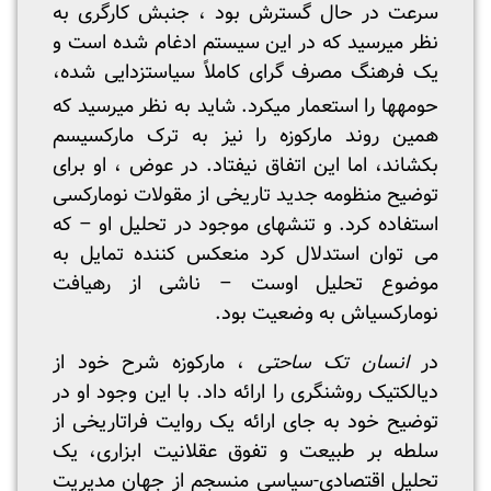
سرعت در حال گسترش بود ، جنبش کارگری به
نظر می­رسید که در این سیستم ادغام شده است و
یک فرهنگ مصرف گرای کاملاً سیاست
زدایی شده،
حومه­ها را استعمار می­کرد. شاید به نظر می­رسید که
همین روند مارکوزه را نیز به ترک مارکسیسم
بکشاند، اما این اتفاق نیفتاد. در عوض ، او برای
توضیح منظومه جدید تاریخی از مقولات نومارکسی
استفاده کرد. و تنش­های موجود در تحلیل او – که
می توان استدلال کرد منعکس کننده تمایل به
موضوع تحلیل اوست – ناشی از رهیافت
نومارکسی­اش به وضعیت بود.
در
انسان تک ساحتی
، مارکوزه شرح خود از
دیالکتیک روشنگری را ارائه داد. با این وجود او در
توضیح خود به جای ارائه یک روایت فراتاریخی از
سلطه بر طبیعت و تفوق عقلانیت ابزاری، یک
تحلیل اقتصادی-سیاسی منسجم از جهان مدیریت