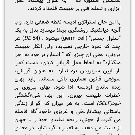
شکستن اسطوره ها” –به عنوان پیشگام عقل
ابزاری و تسلط فنی بر طبیعت قلمداد کردند.
با این حال استراتژی ادیسه نقطه ضعفی دارد، و با
آن­چه دیالکتیک روشنگری برملا می­سازد بدل به یک
“سلول جنسی” (germ cell) می­شود . (
DE
54) هر
چند که نمود خارجی نمی­یابد، ولی انکار طبیعت
درونی، یعنی آن چیزی که ” انسان بر خود به اجرا
میگذارد” به لحاظ عمل قربانی کردن، دست کمی
از آیین سربریدن بره­ ندارد. به عنوان قربانی،
سوژه­ی قانون هم­ارزی باقی می­ماند. باید بهای
زنده ماندن اودیسه ادا شود، بهای پیروزی بر
خطرات طبیعت بیرون. این بها، شیءگشتگی
خود(
SELF
)
است. به هر میزان که اگو از زندگی
باستانی پیشاتاریخی و غریزی ناخودآگاه فاصله
می گیرد، از جهتی، رابطه تقلیدی خود را با جهان
از دست می دهد. به تعبیر دیگر، شاید در معنای