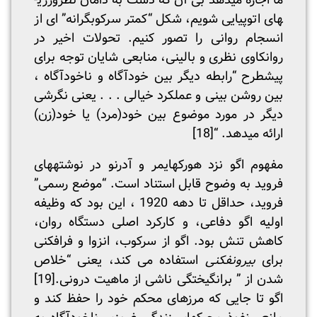
ما اجازه می­دهد بی آن که دست به دامان نظرورزی­
های اتوپیایی شویم، شکل “کمتر سرکوبگرانه” ای از
انسجام روانی را تصور کنیم. تحولات اخیر در
روانکاوی نظری و بالینی، منابعی شایان توجه برای
پیش­طرح “رابطه دیگر بین خودآگاه و ناخودآگاه ،
بین روشن بینی و عملکرد خیالی . . . یعنی نگرشی
دیگر در مورد موضوع بین خود(مرد) یا خود(زن)
ارائه می­دهد. “
[18]
مفهوم اگو نزد هورکهایمر و آدرنو در نوشته­های
فروید به وضوح قابل استناد است. “موضع رسمی”
فروید، حداقل تا دهه 1920 ، این بود که وظیفه
اولیه اگو دفاعی، و کارکرد اصلی دستگاه روان،
کاهش تنش بود. اگو از سرکوب، انزوا و فرافکنی
برای
بیرون­فکنی
استفاده می کند، یعنی “خلاص
شدن از ” برانگیختگی ناشی از ماهیت درونی.
[19]
اگو تا جایی که مرزهای محکم خود را حفظ کند و