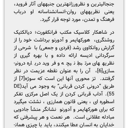
جنجالی­ترین و نظرورزانه­ترین جنبه­های آثار فروید،
یعنی نظریه­های روان­-انسانشناسانه او درباب
فرهنگ و تمدن، مورد توجه قرار گیرد.
در شاهکار کلاسیک مکتب فرانکفورت؛ دیالکتیک
روشنگری، هورکهایمر و آدورنو برداشت خود را از
گزارش روانکاوی رشد (فردی و جمعی) با شرحی از
سرگردانی ادیسه ارائه داده و با بهره گیری از
نظریه­های مرتبطِ نیچه و فروید درباره درونی­
سازی
[6]
، آن را به عنوان نقطه عزیمت در نظر
گرفتند. تز محوری آنها این است که سوژه
[7]
از
طریق “درونی کردن قربانی” به وجود می آید(DE
55). آداب قربانی کردن از یک اصل مرکزی تفکر
اسطوره ای ، یعنی قانون هم­ارزی ، نشئت می­گیرد
که برای هورکهایمر و آدورنو نشانگر منشأ جادویی
مبادله عقلانی است. هر نعمت و هر پیشرفتی که
خدایان به انسان عطا می­کنند، باید با چیزی همان­