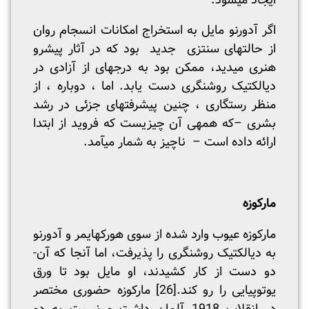
ایجاد می­شود.
اگر آدورنو مایل به استخراج امکانات انسجام روان
از حالت­های سنتزی جدید بود که در آثار پیشرو
هنری می­دید، ممکن بود به درجه­ای از آزادی در
دیالکتیک روشنگری دست یابد. اما ، دوباره ، از
منظر رستگاری ، چنین پیشرفت­های جزئی در رشد
بشری –که همه­ی آن چیزیست که فروید از ابتدا
ارائه داده است – ناچیز به شمار می­آمد.
مارکوزه
مارکوزه عیوب وارد شده از سوی هورکهایمر و آدورنو
به دیالکتیک روشنگری را پذیرفت، اما آن­جا که آن­
دو دست از کار کشیدند، او مایل بود تا ورق
یوتوپیایی را رو کند.
[26]
ماركوزه حضوری مختصر