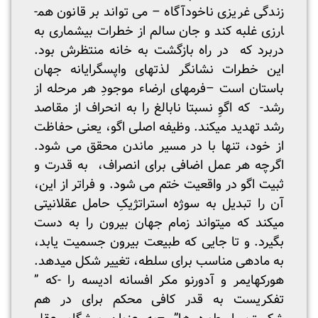
زندگی غریزی ناخودآگاه – می تواند بر قانون هم­
ارزی غلبه کند و جان سالم از خطرات بی­شماری به
دربرد که در راه بازگشت به خانه منتظرش بود.
این خطرات نشانگر لذت­های واپس­گرایانه جهان
باستان است –فرم­های ارضاء موجودِ هر مرحله از
رشد- که اگوِ نسبتا نابالغ را به انحراف از مقاصد
رشد تهدید می­کند. وظیفه اصلی اگو، یعنی حفاظت
از خود، تنها با در مسیر ماندن محقق می شود.
اگرچه هر عمل اضافی برای انصراف، به قدرت و
ثبیت اگو در واقعیت ختم می شود. و فراتر از این،
آن را تبدیل به سوژه استراتژیکِ حامل عقلانیتی
می­کند که می­تواند زمام جهان بیرون را به دست
بگیرد. و تا جایی که طبیعت بیرون جسمیت یابد،
به ماده­ی مناسب برای سلطه، تغییر شکل می­دهد.
هورکهایمر و آدورنو مکر افسانه ادیسه را -که ”
تفکریست به قدر کافی محکم برای در هم