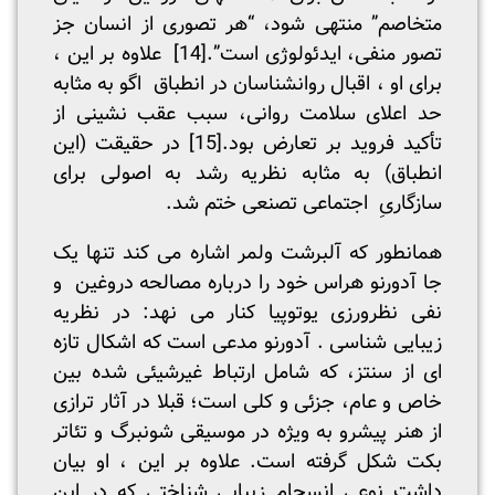
متخاصم” منتهی شود، “هر تصوری از انسان جز
تصور منفی، ایدئولوژی است”.
[14]
علاوه بر این ،
برای او ، اقبال روانشناسان در انطباق اگو به مثابه
حد اعلای سلامت روانی، سبب عقب نشینی از
تأکید فروید بر تعارض بود.
[15]
در حقیقت (این
انطباق) به مثابه نظریه رشد به اصولی برای
سازگاریِ اجتماعی تصنعی ختم شد.
همانطور که آلبرشت ولمر اشاره می کند تنها یک
جا آدورنو هراس خود را درباره مصالحه دروغین و
نفی نظرورزی یوتوپیا کنار می نهد: در نظریه
زیبایی شناسی . آدورنو مدعی است که اشکال تازه
ای از سنتز، که شامل ارتباط غیر­شیئی شده بین
خاص و عام، جزئی و کلی است؛ قبلا در آثار ترازی
از هنر پیشرو به ویژه در موسیقی شونبرگ و تئاتر
بکت شکل گرفته است. علاوه بر این ، او بیان
داشت نوعی انسجام زیبایی شناختی كه در این