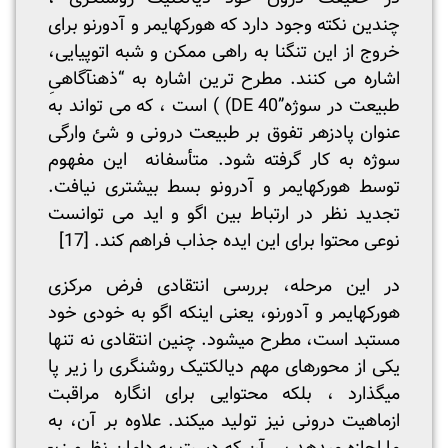
چندین نکته وجود دارد که هورکهایمر و آدورنو برای
خروج از این تنگنا به راهی ممکن و شبه اتوپیایی،
اشاره می کنند. مطرح ترین اشاره به “ذهن­آگاهیِ
طبیعت در سوژه”DE 40) ) است ، که می تواند به
عنوان پادزهر تفوق بر طبیعت درونی و شئ وارگی
سوژه به کار گرفته شود. متأسفانه این مفهوم
توسط هورکهایمر و آدرونو بسط بیشتری نیافت.
تجدید نظر در ارتباط بین اگو و اید می توانست
نوعی محتوا برای این ایده جذاب فراهم کند.
[17]
در این مرحله، بررسی انتقادی فرض مرکزی
هورکهایمر و آدورنو، یعنی اینکه اگو به خودی خود
مستبد است، مطرح می­شود. چنین انتقادی نه تنها
یکی از محورهای مهم دیالکتیک روشنگری را زیر پا
می­گذارد ، بلکه محتوایی برای انگاره مراقبت
ازماهیت درونی نیز تولید می­کند. علاوه بر آن، به