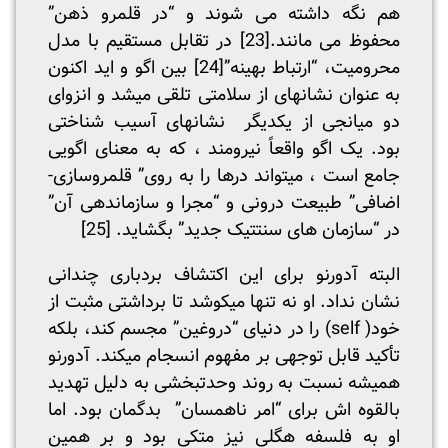
هم نگه داشته می شوند و “در قلمرو ذهن”
محفوظ می مانند.
[23]
در تقابل مستقیم با مدل
محرومیت، “ارتباط بهینه”
[24]
بین اگو و اید اکنون
به عنوان نشانه­ای از سلامتی تلقی می­شد و انزوای
دو میانجی از یکدیگر نشانه­ای آسیب شناختی
بود. یک اگو واقعاً نیرومند ، که به معنای اگویی
جامع است ، می­تواند درها را به روی” قلمروسازی-
اضافی” طبیعت درونی و “مجرا و سازماندهی آن”
در “سازمان های سنتتیک جدید” بگشاید.
[25]
البته آدورنو برای این اکتشاف بردباری چندانی
نشان نداد. او نه تنها می­کوشد تا برداشتی مثبت از
خود( self) را در دنیای “دروغین” مجسم کند، بلکه
تأکید قابل توجهی بر مفهوم انسجام میکند. آدورنو
همیشه نسبت به روند وحدت­بخشی به دلیل تهدید
بالقوه اش برای “امر ناهمسان” بدگمان بود. اما
او به فلسفه هگلی نیز متکی بود و بر همین