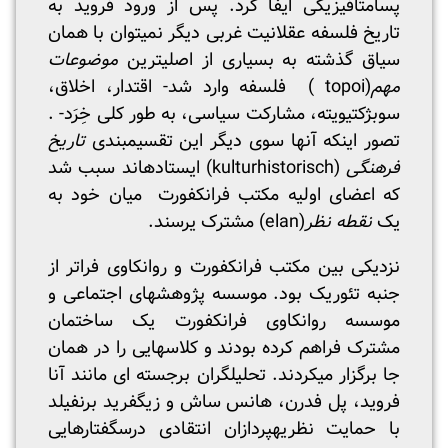
پسامتافیزیکی ایفا کرد. پس از ورود فروید به
تاریخ فلسفه عقلانیت غربی دیگر نمی­توان با همان
سیاق گذشته به بسیاری از اصلی­ترین
موضوعات
مهم
(topoi ) فلسفه وارد شد- اقتدار، اخلاق،
سوبژکتیویته، مشارکت سیاسی، به طور کلی خِرَد- .
تصور اینکه آنها سوی دیگر این تقسیم­بندی
تاریخ
فرهنگی
(kulturhistorisch) ایستاده­اند سبب شد
که اعضای اولیه مکتب فرانکفورت میان خود به
یک
نقطه­ نظر
(elan) مشترک یرسند.
نزدیکی بین مکتب فرانکفورت و روانکاوی فراتر از
جنبه تئوریک بود. موسسه پژوهش­های اجتماعی و
موسسه روانکاوی فرانکفورت یک ساختمان
مشترک فراهم کرده ­بودند و کلاس­هایی را در همان
جا برگزار می­کردند. تحلیلگران برجسته ای مانند آنا
فروید، پل فدرن، هانس ساش و زیگفرید برنفیلد
با حمایت نظریه­پردازان انتقادی درسگفتارهایی