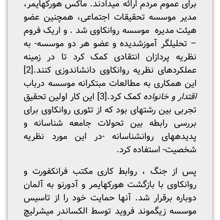
برای عموم مردم ارائه می­دادند. ماکس هورکهایمر،
مدیر موسسه تحقیقات اجتماعی، همچنین عضو
هیئت مدیره موسسه روانکاوی شد . و اریک فروم
– تحلیلگر آموزش­دیده و عضو هر دو موسسه- به
نظریه پردازان انتقادی کمک کرد تا در زمینه
عملکردهای نظریه روانکاوی دانش­اندوزی کنند.
[2]
این همکاری به مطالعات مبتکرانه موسسه درباب
اقتدار و خانواده
کمک کرد.
[3]
این کار اولین تحقیق
تجربی بین رشته­ای بود که از تئوری روانکاوی برای
بررسی رابطه بین تحولات جامعه شناسانه و
پدیده­های روانشناسانه -در این مورد نظریه
شخصیت- استفاده کرد.
پس از جنگ ، روابط کاری مکتب فرانکفورت و
روانکاوی با بازگشت هورکهایمر و آدورنو به آلمان
دوباره برقرار شد. آنها حمایت خود را از تاسیس
موسسه زیگموند فروید توسط الکساندر میشرلیچ