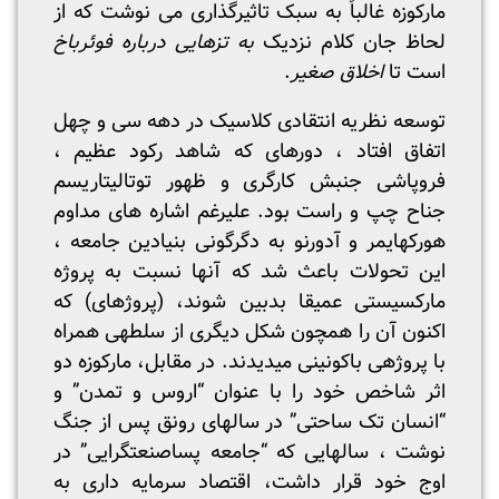
مارکوزه غالباً به سبک تاثیرگذاری می نوشت که از
لحاظ جان کلام نزدیک
به تزهایی درباره فوئرباخ
است تا
اخلاق صغیر
.
توسعه نظریه انتقادی کلاسیک در دهه سی و چهل
اتفاق افتاد ، دوره­ای که شاهد رکود عظیم ،
فروپاشی جنبش کارگری و ظهور توتالیتاریسم
جناح چپ و راست بود. علیرغم اشاره های مداوم
هورکهایمر و آدورنو به دگرگونی بنیادین جامعه ،
این تحولات باعث شد که آنها نسبت به پروژه
مارکسیستی عمیقا بدبین شوند، (پروژه­ای) که
اکنون آن را همچون شکل دیگری از سلطه­ی همراه
با پروژه­ی باکونینی می­دیدند. در مقابل، ماركوزه دو
اثر شاخص خود را با عنوان “اروس و تمدن” و
“انسان تک ساحتی” در سالهای رونق پس از جنگ
نوشت ، سال­هایی كه “جامعه پساصنعتگرایی” در
اوج خود قرار داشت، اقتصاد سرمایه داری به