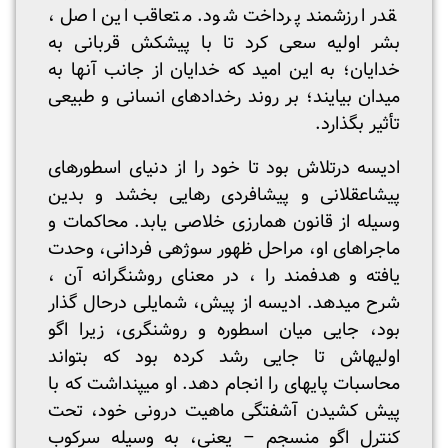
قدر ارزشمند پرداخت شود. متعاقب این اصل ،
بشر اولیه سعی کرد تا با پیشکش قربانی به
خدایان؛ به این امید که خدایان از جانب آن­ها به
میدان بیایند؛ بر روند رخدادهای انسانی و طبیعی
تأثیر بگذارد.
ادیسه درتلاش بود تا خود را از دنیای اسطوره­ای
پیشاعقلانی و پیشافردی رهایی بخشد و بدین
وسیله از قانون هم­ارزی خلاصی یابد. محاکمات و
ماجراهای او، مراحل ظهور سوژه­ی فردانی، وحدت
یافته و هدفمند را ، در معنای روشنگرانه آن ،
شرح می­دهد. ادیسه از پیش، شمایلی درحال گذار
بود، جایی میان اسطوره و روشنگری، زیرا اگو
اولیه­اش تا جایی رشد کرده بود که بتواند
محاسبات پایه­ای را انجام دهد. او می­پنداشت كه با
پیش کشیدن آشفتگی ماهیت درونی خود، تحت
كنترل اگو منسجم – یعنی، به وسیله­ سرکوب