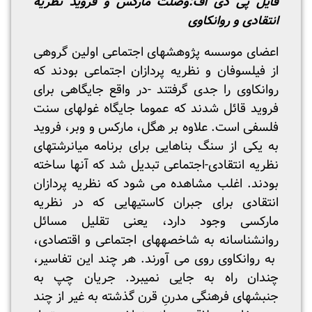
فایل پی دی اف:
وصلت مارکس و فروید نظریه
انتقادی و روانکاوی
اعضای موسسه پژوهش­های اجتماعی اولین گروهی
از فیلسوفان و نظریه پردازان اجتماعی بودند که
روانکاوی را جدی گرفتند -در واقع جایگاهی برای
فروید قائل شدند که عموما جایگاه غولهای سنت
فلسفی است. علاوه بر هگل، مارکس و وبر، فروید
به یکی از سنگ بناهایی برای برنامه میان­رشته­ای
نظریه انتقادی-اجتماعی تبدیل شد که آنها ساخته
بودند. اغلب مشاهده می شود که نظریه پردازان
انتقادی برای جبران کاستی­هایی که در نظریه
مارکسی وجود دارد، یعنی تقلیل مسائل
روانشناسانه به شاخصه­های اجتماعی و اقتصادی،
به روانکاوی روی می آورند. هر چند این تفاسیر،
چندان راه به جایی نمی­برد. جریان چپ به
جنبشهای فرهنگی مدرنِ قرن گذشته به غیر از چند