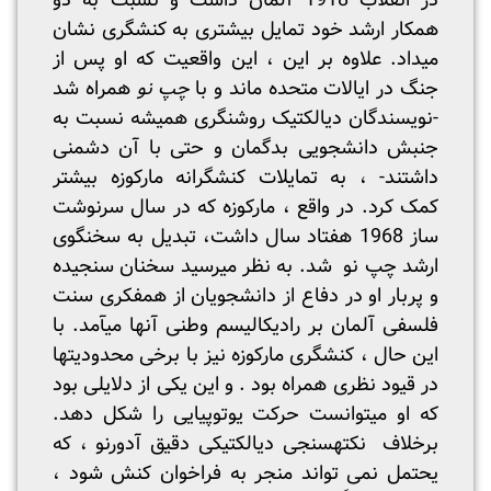
در انقلاب 1918 آلمان داشت و نسبت به دو
همكار ارشد خود تمایل بیشتری به کنشگری نشان
می­داد. علاوه بر این ، این واقعیت که او پس از
جنگ در ایالات متحده ماند و با
چپ نو
همراه شد
-نویسندگان دیالکتیک روشنگری همیشه نسبت به
جنبش دانشجویی بدگمان و حتی با آن دشمنی
داشتند- ، به تمایلات کنشگرانه مارکوزه بیشتر
کمک کرد. در واقع ، ماركوزه كه در سال سرنوشت
ساز 1968 هفتاد سال داشت، تبدیل به سخنگوی
ارشد چپ نو شد. به نظر می­رسید سخنان سنجیده
و پربار او در دفاع از دانشجویان از هم­فکری سنت
فلسفی آلمان بر رادیکالیسم وطنی آن­ها می­آمد. با
این حال ، کنشگری مارکوزه نیز با برخی محدودیت­ها
در قیود نظری همراه بود . و این یکی از دلایلی بود
که او می­توانست حرکت یوتوپیایی را شکل دهد.
برخلاف نکته­سنجی دیالکتیکی دقیق آدورنو ، که
یحتمل نمی تواند منجر به فراخوان کنش شود ،