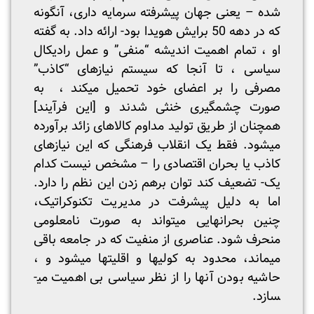
شده – یعنی جهان پیشرفته سرمایه داری، آنگونه
که در دهه 50 برایش هویدا بود- ارائه داد. به گفته
او ، تمام اهمیت اندیشه “منفی” و عمل رادیکال
سیاسی ، تا آنجا که سیستم نیازهای “کاذب”
مصرفی را بر اعضای خود تحمیل می­کند ، به
صورت چشمگیری خنثی شدند و [این فرآیند]
همچنان از طریق تولید مداوم کالاهای زائد برآورده
می­شود. فقط یک انقلاب فرهنگی که این نیازهای
کاذب یا بحران اقتصادی را – مشخص نیست کدام
یک- تضعیف کند توان برهم زدن این نظم را دارد.
اما به دلیل پیشرفت در مدیریت تکنوکراتیک،
چنین بحران­هایی می­تواند به صورت نامعلومی
منحرف شود. عناصری از منفیت که در جامعه باقی
می­ماند، محدود به کولی­ها و اقلیت­­ها می­شود و ،
حاشیه بودن آنها را از نظر سیاسی بی اهمیت می­
سازد.