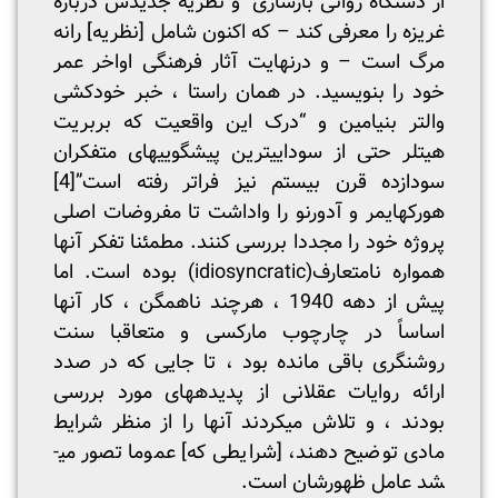
از دستگاه روانی بازسازی و نظریه جدیدش درباره
غریزه را معرفی کند – که اکنون شامل [نظریه] رانه
مرگ است – و درنهایت آثار فرهنگی اواخر عمر
خود را بنویسید. در همان راستا ، خبر خودکشی
والتر بنیامین و “درک این واقعیت که بربریت
هیتلر حتی از سودایی­ترین پیشگویی­های متفکران
سودازده قرن بیستم نیز فراتر رفته است”
[4]
هورکهایمر و آدورنو را واداشت تا مفروضات اصلی
پروژه خود را مجددا بررسی کنند. مطمئنا تفکر آنها
همواره نامتعارف(idiosyncratic) بوده است. اما
پیش از دهه 1940 ، هرچند ناهمگن ، کار آنها
اساساً در چارچوب مارکسی و متعاقبا سنت
روشنگری باقی مانده بود ، تا جایی که در صدد
ارائه روایات عقلانی از پدیده­های مورد بررسی
بودند ، و تلاش می­کردند آنها را از منظر شرایط
مادی توضیح دهند، [شرایطی که] عموما تصور می­
شد عامل ظهورشان است.