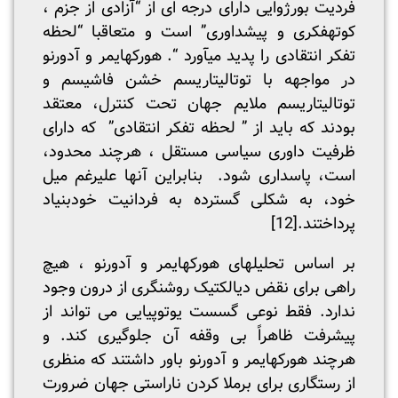
فردیت بورژوایی دارای درجه ای از “آزادی از جزم ،
کوته­فکری و پیشداوری” است و متعاقبا “لحظه
تفکر انتقادی را پدید می­آورد “. هورکهایمر و آدورنو
در مواجهه با توتالیتاریسم خشن فاشیسم و
توتالیتاریسم ملایم جهان تحت کنترل، معتقد
بودند که باید از ” لحظه تفکر انتقادی” که دارای
ظرفیت داوری سیاسی مستقل ، هرچند محدود،
است، پاسداری شود. بنابراین آن­ها علی­رغم میل
خود، به شکلی گسترده به فردانیت خودبنیاد
پرداختند.
[12]
بر اساس تحلیل­های هورکهایمر و آدورنو ، هیچ
راهی برای نقض دیالکتیک روشنگری از درون وجود
ندارد. فقط نوعی گسست یوتوپیایی می تواند از
پیشرفت ظاهراً بی وقفه آن جلوگیری کند. و
هرچند هورکهایمر و آدورنو باور داشتند که منظری
از رستگاری برای برملا کردن ناراستی جهان ضرورت