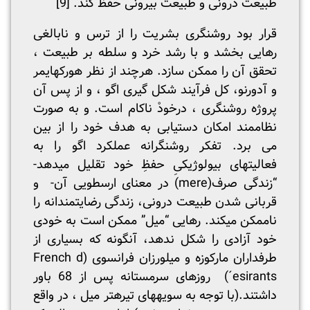
طبیعت درونی و طبیعت بیرونی حفظ کند.
[9]
قرار بود روشنگری بشریت را از ترس و نابالغی
رهایی بخشد و با رشد خرد و سلطه بر طبیعت ،
تحقق آن را ممکن سازد. هرچند از نظر هورکهایمر
و آدورنو، کل فرآیند شکل گیری اگو ، و از پس آن
پروژه روشنگری ، درخودْ ناکام است. و به صورت
نظام­مند امکان دستیابی به هدف خود را از بین
می برد. تفکر روشنگرانه عملکرد اگو را به
فعالیتهای بیولوژیکیِ حفظِ خود تقلیل می­دهد-
“زندگی صرف(mere) در معنای ارسطویی آن- و
قربانی شدن طبیعت درونی، زندگی رضایتمندانه را
ناممکن می­کند. رهایی “میل” ممکن است به خودی
خود آزادی را شکل ندهد، آنگونه که بسیاری از
طرفداران مارکوزه و میل­ورزان فرانسوی (French d
´esirants) روزهای سرمستانه پس از 68 باور
داشتند.(با توجه به سویه­های تیره­تر میل ، در واقع