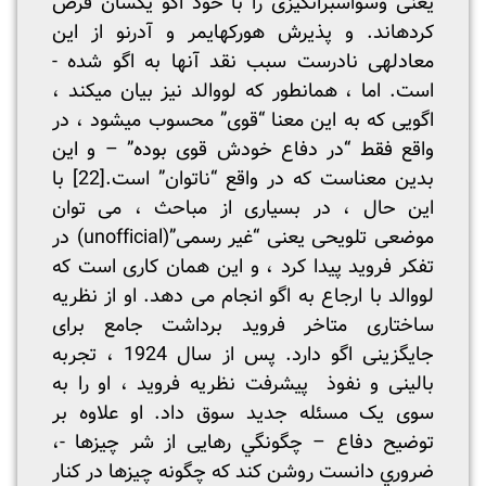
یعنی وسواس­­برانگیزی را با خود اگو یکسان فرض
کرده­اند. و پذیرش هورکهایمر و آدرنو از این
معادله­ی نادرست سبب نقد آن­ها به اگو شده ­
است. اما ، همانطور که لووالد نیز بیان می­کند ،
اگویی که به این معنا “قوی” محسوب می­شود ، در
واقع فقط “در دفاع خودش قوی بوده” – و این
بدین معناست که در واقع “ناتوان” است.
[22]
با
این حال ، در بسیاری از مباحث ، می توان
موضعی تلویحی یعنی “غیر رسمی”(unofficial) در
تفکر فروید پیدا کرد ، و این همان کاری است که
لووالد با ارجاع به اگو انجام می دهد. او از نظریه
ساختاری متاخر فروید برداشت جامع برای
جایگزینی اگو دارد. پس از سال 1924 ، تجربه
بالینی و نفوذ پیشرفت نظریه فروید ، او را به
سوی یک مسئله جدید سوق داد. او علاوه بر
توضيح دفاع – چگونگي رهایی از شر چیزها -،
ضروري دانست روشن کند كه چگونه چیزها در کنار