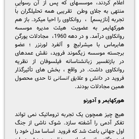
اعلام کردند، موسسه­ای که پس از آن رسواییِ
منتهی به جلای وطن تقریبی همه تحلیلگران با
تجربه [نازیسم] ، روانکاوی را احیا می­کرد. باز هم
هورکهایمر به عضویت هیئت مدیره موسسه
روانکاوی درآمد. و در دهه 1960، مجادلات یورگن
هابرماس با میشرلیچ و آلفرد لورنزر ؛ عضو
برجسته موسسه زیگموند فروید، نقش عمده­ای
در بازتفسیر زبان­شناسانه فیلسوفان از نظریه
روانکاوی داشت. در واقع ، بخش های تأثیرگذار
فروید در
دانش
و
علایق انسانی
تا حدی محصول
همین مجادلات بودند.
هورکهایمر و آدورنو
هیچ چیز همچون یک تجربه تروماتیک نمی تواند
تفکر آدمی را آشفته سازد. شوک ناشی از جنگ
اول جهانی باعث شد که فروید اساسا مدل خود را