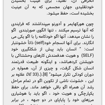
انحرافی آن، تقلید، برای عینیت بخشیدن
خودتقلیدی جهان مجسمی که به آن عینیت
بخشیده است، حفظ می­شود.
چون هورکهایمر و آدورنو می­پنداشتند که فرایندی
که آنها ترسیم می­کنند ، تنها الگوی صورتبندی اگو
را نشان می­دهد، آنها اگو خودکامه را با اگو یکی می
انگارند. برای آنها انسجام خود(self) ذاتاً خشونت­بار
است: ” انسان باید پیش از شکل­گیری خود
(SELF) و هویت هدفمندش کارهای وحشتناکی با
خویشتن کرده­باشد، و اینگونه طبیعت قدرتمند
انسان شکل گرفت، و چیزی از آن، همواره در
دوران کودکی تکرار می­شود”
[8]
33).).
DE
علاوه بر
این ، خشونت ناشی از تکوین اگو در تمام مراحل
رشد آن همراه اگو باقی خواهد ماند. برای حفظ
یکپارچگی و هویت خود ، اگو باید با هوشیاری
مرزهای خود را پایاپای در دو جبهه ، در برابر