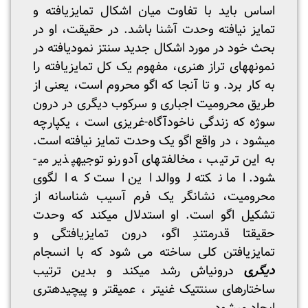
اساس باید با تفاوت میان اشکال تمایزیافته و
تمایز نیافته وحدت آشنا باشد. در حقیقت، او در
بحث خود در مورد اشکال جدید سنتز نمودیافته در
نمونه­های تراز هنری، مفهوم یک کل تمایزیافته را
به کار برد. و تا آنجا که اگو محروم است، یعنی از
طریق محرومیت اجباری و سرکوب دیگری در درون
سوژه که زندگی ناخودآگاه-غریزی است ، یکپارچه
می­شود ، در واقع اگو یک وحدت تمایز نیافته است.
به این ترتیب ، مخالفتهای آدورنو توجیه­پذیر می­
شود. اما نکته لووالد این است که الگوی
محرومیت، نشانگر یک فرم آسیب شناسانه از
تشکیل اگو است. او استدلال میکند که وحدت
حقیقتا قدرمتندِ اگو، درون تمایز­یافتگی و
تمایزیافتن کلی ساخته می شود که با انسجام
دیگر
ی
درونی­اش رشد می­کند و بدین ترتیب
ساختارهای سنتتیک غنی­تر ، عمیق­تر و پیچیده­تری