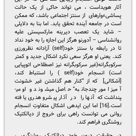
آثار هویداست ، می تواند حاکی از یک حالت
پساشیءواره­ای از سنتز اجتماعی باشد، که ممکن
است در جامعه آینده تحقق یابد. اما بنا به دلایلی
– شاید یک تعصب دیرینه مارکسیستی علیه
روانشناسی – آدورنو هرگز این اجازه را به خود نداد
تا در رابطه با سنتز خود(self) آزادانه نظرورزی
کند. یعنی او هرگز سعی نکرد اشکال جدید و کمتر
سرکوبگرانه(غیر سرکوبگرانه نیز اصطلاحی اتوپیایی
است) انسجام خود(self ) را استنباط کند،
[اَشکالی] که از “کنار هم گذاشتن غیر خشونت
آمیز امور چندجانبه” حاصل می­شوند و او می­
پنداشت که آن­ها را در آثار پیشرو هنری یافته
است.
[16]
اما این ایده­ی اشکال متفاوتِ انسجام
روانی می توانست راهی برای خروج از دیالکتیک
روشنگری فراهم کند.
در حقیقت درون خود دیالکتیک روشنگری­ ،