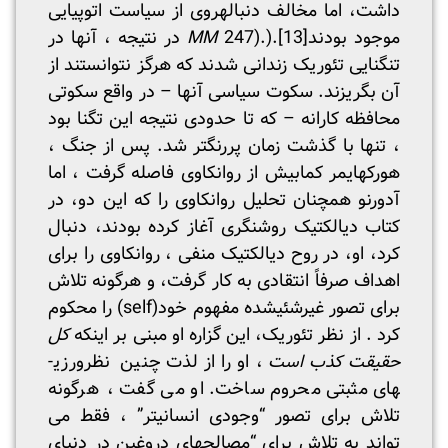
داشت، اما مخالف دنباله­روی از سیاست اتوپیایی
موجود بودند
[13]
247).).
MM
در نتیجه ، آنها در
تنگنایی تئوریک زندانی شدند که هرگز نتوانستند از
آن بگریزند. سکوت سیاسی آنها – در واقع سکوتی
محافظه کارانه – که تا حدودی نتیجه این تگنا بود
، تنها با گذشت زمان پررنگ­تر شد. پس از جنگ ،
هورکهایمر کمابیش از روانکاوی فاصله گرفت ، اما
آدورنو همچنان تحلیل روانکاوی را که این دو، در
کتاب دیالکتیک روشنگری آغاز کرده بودند، دنبال
کرد، او، در روح دیالکتیک منفی ، روانکاوی را برای
اهداف صرفاً انتقادی به کار گرفت، و هرگونه تلاش
برای تصور غیر­شئی­شده مفهوم خود(self) را محکوم
کرد . از نظر تئوریک، این گزاره او مبنی بر اینکه
کل
حقیقت کذب است
، او را از لذت چنین نظر­ورزی­
های مثبتی محروم ساخت. او می گفت ، هرگونه
تلاش برای تصور “وجودی انسانی­تر” ، فقط می
تواند به تلاش برای “مصالحه­ای دروغین در دنیای