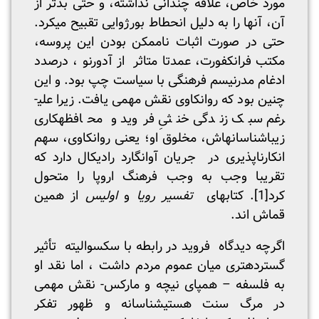
مورد خاص، علاقه چندانی نداشته، و حتی بدتر از
آن، آنها را به دلیل انحطاط بورژوایی تقبیح می­کرد.
حتی در صورت اثبات ناممکن بودن این پروسه،
مکتب فرانکفورت، عمدتا متاثر از آدورنو ، درصدد
ادغام مدرنیسم فرهنگی با سیاست چپ بود. و این
چنین بود که روانکاوی نقش مهمی یافت. زیرا علی­
رغم سبک زندگی خنثیِ فروید و محافظه­کاری
زیباشناسانه­اش، مخلوق او؛ یعنی روانکاوی، سهم
انکارناپذیری در جریان آوانگارد رادیکال دارد که
تقریبا وجب به وجب فرهنگ اروپا را متحول
کرد
[1]
. کتاب­های
تفسیر رویا
و
اولیس
از همین
قماش اند.
اگرچه دیدگاه فروید در رابطه با سکسوالیته تأثیر
گسترده­تری میان عموم مردم داشت ، اما نقد او
به فلسفه – هم­پای نیچه و مارکس- نقش مهمی
در مرگ سنت هستی­شناسانه و ظهور تفکر