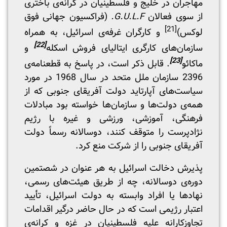
مهاجران در خلیج و فلسطینیان در کرانه‌ی باختری
از سوی فعالان
G.U.L.F.
(فراکسیون جهانی فوق
[21]
لوکس)
و کارگران غرفه‌ی اسرائیل، به همراه
[22]
سازمان‌های کارگری ایتالیای فروش اسکله‌
و
[23]
ماکائو
. قابل ذکر است، در پاسخ به قطعنامه‌ی
2396 سازمان ملل متحد در سال 1968 در مورد
سیاست‌های آپارتاید دولت آفریقای جنوبی که از
همه‌ی دولت‌ها و سازمان‌ها خواسته بود مبادلات
فرهنگی، آموزشی، ورزشی و غیره با رژیم
نژادپرست را متوقف کنند، دوسالانه رسماً دولت
آفریقای جنوبی را از شرکت منع کرد.
پذیرش دخالت اسرائیل به هر عنوان در شصتمین
دوره‌ی دوسالانه، چه از طریق هیئت‌های رسمی،
نهادها یا افراد وابسته به دولت اسرائیل، تأیید
اعتبار رژیمی است که در حال حاضر درگیر اقدامات
تجاوزکارانه علیه فلسطینیان در غزه و کرانه‌ی