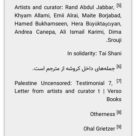
[5]
Artists and curator: Rand Abdul Jabbar,
Khyam Allami, Emii Alrai, Maite Borjabad,
Hamed Bukhamseen, Hera Büyüktaşcıyan,
Andrea Canepa, Ali Ismail Karimi, Dima
Srouji.
In solidarity: Tai Shani
[6]
جمله‌های داخل کروشه از مترجم است.
[7]
Palestine Uncensored: Testimonial 7,
Letter from artists and curator t | Verso
Books
[8]
Otherness
[9]
Ohal Grietzer