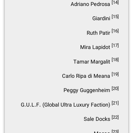
[14]
Adriano Pedrosa
[15]
Giardini
[16]
Ruth Patir
[17]
Mira Lapidot
[18]
Tamar Margalit
[19]
Carlo Ripa di Meana
[20]
Peggy Guggenheim
[21]
G.U.L.F. (Global Ultra Luxury Faction)
[22]
Sale Docks
[23]