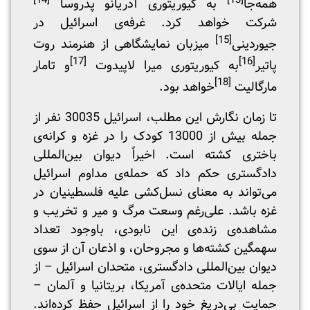
[14]
[13]
همه‌جا
به کیوریتوری آدریانو پدروسا
شرکت خواهد کرد. غرفه‌ی اسرائیل در
[15]
جیوردینی
میزبان نمایشگاهی از هنرمند روت
[17]
[16]
پاتیر
به کیوریتوری میرا لاپیدوت
و تامار
[18]
مارگالیت
خواهد بود.
تا زمان نگارش این مطلب، اسرائیل 30035 نفر از
جمله بیش از 13000 کودک را در غزه و کرانه‌ی
باختری کشته است. اخیراً دیوان بین‌المللی
دادگستری حکم داد که حمله‌ی مداوم اسرائیل
می‌تواند به معنای نسل‌کشی علیه فلسطینیان در
غزه باشد. علی‌رغم وسعت مرگ و میر و تخریب و
مشاهده‌ی زنده‌ی این نابودی، باوجود تعداد
سهمگین کشته‌ها و مجروحان، و اذعان آن از سوی
دیوان بین‌المللی دادگستری، متحدان اسرائیل – از
جمله ایالات متحده‌ی آمریکا، بریتانیا و آلمان –
حمایت بی‌دریغ خود را از اسرائیل حفظ کرده‌اند.