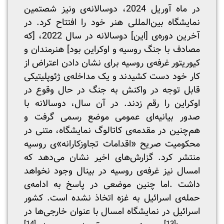
در ماه آوریل 2024، دوسالانه‌ی ونیز شصتمین
نمایشگاه بین‌المللی هنر خود را افتتاح کرد. در
آخرین دوره‌ی [این] دوسالانه در سال 2022، [که
مصادف با جنگ روسیه و اوکراین بود] هنرمندان و
کیوریتور غرفه‌ی روسیه برای نشان دادن اعتراض از
کار خود دست کشیدند و یک مداخله‌ی ژئوپلیتیکی
قابل توجه در واکنش به جنگ در حال وقوع در
اوکراین را رقم زدند. در آن سال، دوسالانه با
صدور بیانیه‌ای عمومی موضع رسمی گرفت و
هم‌چنین در مقدمه‌ی کاتالوگ نمایشگاه، متنی در
محکومیت صریح «اقدامات تجاوزکارانه»ی روسیه
منتشر کرد. گزارش‌های اخیر نشان می‌دهد که
امسال نیز غرفه‌ی روسیه در بینال وجود نخواهد
داشت .اما چنین موضعی در پاسخ به ادامه‌ی
حمله‌ی اسرائیل به غزه اتخاذ نشده است. کشور
اسرائیل در نمایشگاه امسال با عنوان خارجی‌ها در