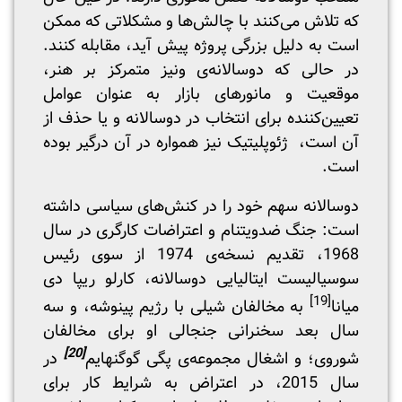
که تلاش می‌کنند با چالش‌ها و مشکلاتی که ممکن
است به دلیل بزرگی پروژه پیش آید، مقابله کنند.
در حالی که دوسالانه‌ی ونیز متمرکز بر هنر،
موقعیت و مانورهای بازار به عنوان عوامل
تعیین‌کننده برای انتخاب در دوسالانه و یا حذف از
آن است، ژئوپلیتیک نیز همواره در آن درگیر بوده
است.
دوسالانه سهم خود را در کنش‌های سیاسی داشته
‌است: جنگ ضد‌ویتنام و اعتراضات کارگری در سال
1968، تقدیم نسخه‌ی 1974 از سوی رئیس
سوسیالیست ایتالیایی دوسالانه، کارلو ریپا دی
[19]
میانا
به مخالفان شیلی با رژیم پینوشه، و سه
سال بعد سخنرانی جنجالی او برای مخالفان
[20]
شوروی؛ و اشغال مجموعه‌ی پگی گوگنهایم
در
سال 2015، در اعتراض به شرایط کار برای