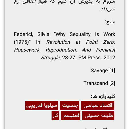
شروع به پذیرش آن کنیم که
هیچ اتفاقی رخ
نمی‌داد
.
منبع:
Federici, Silvia “Why Sexuality Is Work
(1975)” In
Revolution at Point Zero:
Housework, Reproduction, And Feminist
Struggle
, 23-27. PM Press. 2012
Savage
[1]
Transcend
[2]
:کلیدواژه ها
اقتصاد سیاسی
جنسیت
سیلویا فدریچی
طلیعه حسینی
فمنیسم
کار