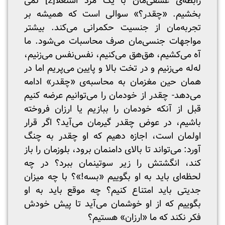
رابطه‌ی عشقی‌مان با یک مرد استعلا
[2]
نمی
بخشیم. «چقدر؟» سوالی است که همیشه بر
تجربه‌مان از جنسیت حکمرانی می‌کند. بیشتر
مواجهات جنسی‌مان صرف محاسبات می‌شود. ما
آه می‌کشیم، هق‌هق می‌کنیم، نفس‌نفس می‌زنیم،
له‌له می‌زنیم و در تخت بالا و پایین می‌پریم اما در
همان حین مغزمان به محاسبه‌ی «چقدر» ادامه
می‌دهد- چقدر از خودمان را می‌توانیم عرضه کنیم
قبل از آنکه خودمان را ببازیم یا ارزان فروخته
باشیم، در عوض چقدر گیرمان می‌آید؟ اگر قرار
اولمان است، اجازه دهیم که او چقدر به چنگ
آورد: می‌تواند تا بالای دامنمان برود، بلوزمان را باز
کند، انگشتش را زیر سوتینمان ببرد؟ در چه
لحظه‌ای باید به او بگوییم «بسه!»؟ با چه میزان
جدیتی باید امتناع کنیم؟ چه موقع باید به او
بگوییم که از او خوشمان می‌آید تا پیش خودش
فکر نکند که ما «ارزان» هستیم؟