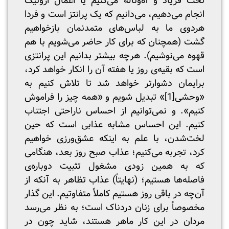
تخت فریاد و آه‌وناله می‌کنیم یا اعمال اروتیک
انجام می‌دهیم، می‌دانیم که یک پرانتز است و فردا
هردوی ما به لباس‌های متمدنمان بازخواهیم
گشت (همچنان که برای کار حاضر می‌شویم با هم
قهوه می‌نوشیم). هرچه بیشتر بدانیم این پرانتزی
است که بقیه‌ی روز یا هفته آن را انکار خواهد کرد،
برایمان دشوارتر خواهد شد تا تلاش کنیم به
«وحشی
[1]
» تبدیل شویم و «همه چیز را فراموش
کنیم». و نمی‌توانیم از احساس ناراحتی اجتناب
کنیم. این احساس مشابه عذابی است که حین
لخت‌شدن، با علم به اینکه عشق‌ورزی خواهیم
کرد، تجربه می‌کنیم؛ عذاب صبح روز بعد، هنگامی
که به همین زودی مشغول تثبیت دوباره‌ی
فاصله‌ها هستیم؛ (نهایتاً) عذاب تظاهر به آنکه از
آن‌چه در باقی روز هستیم کاملاً متفاوتیم. این گذار
مخصوصاً برای زنان دردناک است؛ به نظر می‌رسد
مردان در این کار ماهر هستند، شاید چون در