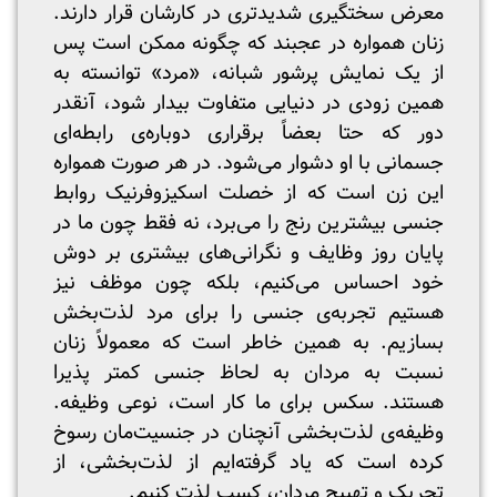
معرض سختگیری شدیدتری در کارشان قرار دارند.
زنان همواره در عجبند که چگونه ممکن است پس
از یک نمایش پرشور شبانه، «مرد» توانسته‌ به
همین زودی در دنیایی متفاوت بیدار شود، آنقدر
دور که حتا بعضاً برقراری دوباره‌ی رابطه‌ای
جسمانی با او دشوار می‌شود. در هر صورت همواره
این زن است که از خصلت اسکیزوفرنیک روابط
جنسی بیشترین رنج را می‌برد، نه فقط چون ما در
پایان روز وظایف و نگرانی‌های بیشتری بر دوش
خود احساس می‌کنیم، بلکه چون موظف نیز
هستیم تجربه‌ی جنسی را برای مرد لذت‌بخش
بسازیم. به همین خاطر است که معمولاً زنان
نسبت به مردان به لحاظ جنسی کمتر پذیرا
هستند. سکس برای ما کار است، نوعی وظیفه.
وظیفه‌ی لذت‌بخشی آنچنان در جنسیت‌مان رسوخ
کرده است که یاد گرفته‌ایم از لذت‌بخشی، از
تحریک و تهییج مردان، کسب لذت کنیم.