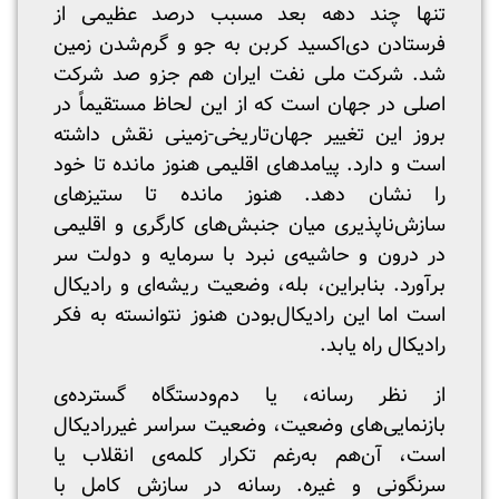
تنها چند دهه بعد مسبب درصد عظیمی از
فرستادن دی‌اکسید کربن به جو و گرم‌شدن زمین
شد. شرکت ملی نفت ایران هم جزو صد شرکت
اصلی در جهان است که از این لحاظ مستقیماً‌ در
بروز این تغییر جهان‌تاریخی-زمینی نقش داشته
است و دارد. پیامدهای اقلیمی هنوز مانده تا خود
را نشان دهد. هنوز مانده تا ستیزهای
سازش‌ناپذیری میان جنبش‌های کارگری و اقلیمی
در درون و حاشیه‌ی نبرد با سرمایه و دولت سر
برآورد. بنابراین، بله، وضعیت ریشه‌ای و رادیکال
است اما این رادیکال‌بودن هنوز نتوانسته به فکر
رادیکال راه یابد.
از نظر رسانه، یا دم‌ودستگاه گسترده‌ی
بازنمایی‌های وضعیت، وضعیت سراسر غیررادیکال
است، آن‌هم به‌رغم تکرار کلمه‌ی انقلاب یا
سرنگونی و غیره. رسانه در سازش کامل با