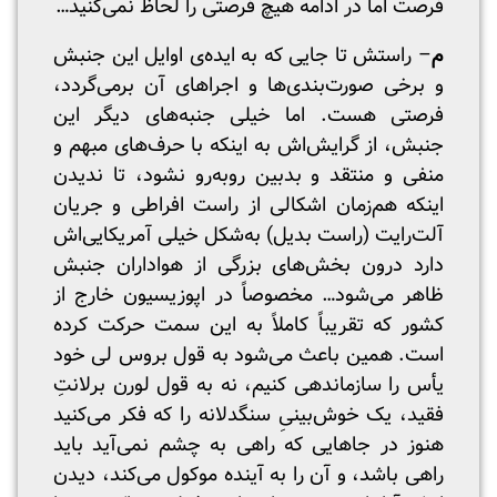
فرصت اما در ادامه هیچ فرصتی را لحاظ نمی‌کنید…
م
– راستش تا جایی که به ایده‌ی اوایل این جنبش
و برخی صورت‌بندی‌ها و اجراهای آن برمی‌گردد،
فرصتی هست. اما خیلی جنبه‌های دیگر این
جنبش، از گرایش‌اش به اینکه با حرف‌های مبهم و
منفی و منتقد و بدبین روبه‌رو نشود، تا ندیدن
اینکه هم‌زمان اشکالی از راست افراطی و جریان
آلت‌رایت (راست بدیل) به‌شکل خیلی آمریکایی‌اش
دارد درون بخش‌های بزرگی از هواداران جنبش
ظاهر می‌شود… مخصوصاً در اپوزیسیون خارج از
کشور که تقریباً کاملاً به‌ این سمت حرکت کرده
است. همین باعث می‌شود به‌ قول بروس لی خود
یأس را سازماندهی کنیم، نه به قول لورن برلانتِ
فقید، یک خوش‌بینیِ سنگدلانه را که فکر می‌کنید
هنوز در جاهایی که راهی به‌ چشم نمی‌آید باید
راهی باشد، و آن را به آینده موکول می‌کند، دیدن