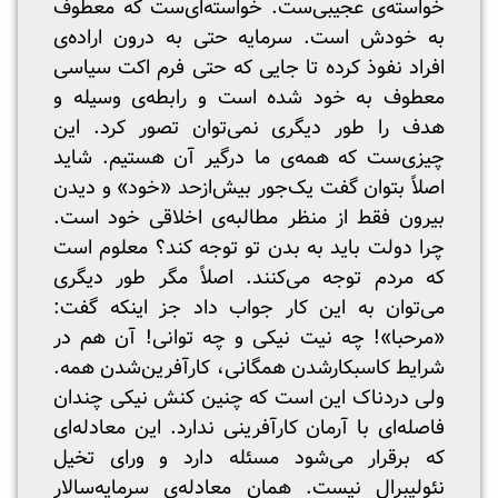
خواسته‌ی عجیبی‌ست. خواسته‌ای‌ست که معطوف
به خودش است. سرمایه حتی به درون اراده‌ی
افراد نفوذ کرده تا جایی‌ که حتی فرم اکت سیاسی
معطوف به خود شده است و رابطه‌ی وسیله و
هدف را طور دیگری نمی‌توان تصور کرد. این
چیزی‌ست که همه‌ی ما درگیر آن هستیم. شاید
اصلاً بتوان گفت یک‌جور بیش‌ازحد «خود» و دیدن
بیرون فقط از منظر مطالبه‌ی اخلاقی خود است.
چرا دولت باید به بدن تو توجه کند؟ معلوم است
که مردم توجه می‌کنند. اصلاً مگر طور دیگری
می‌توان به این کار جواب داد جز اینکه گفت:
«مرحبا»! چه نیت نیکی و چه توانی! آن‌ هم در
شرایط کاسبکارشدن همگانی، کارآفرین‌شدن همه.
ولی دردناک این است که چنین کنش نیکی چندان
فاصله‌ای با آرمان کارآفرینی ندارد. این معادله‌ای
که برقرار می‌شود مسئله دارد و ورای تخیل
نئولیبرال نیست. همان معادله‌ی سرمایه‌سالار