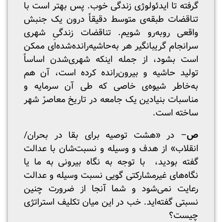
گرفته تا ایدئولوژی زندگی خوب. پس بهتر است با
تناقضات طبقه‌ی متوسط دقیقاً‌ درون یک جنبش
واقعی روبه‌رو شویم. تناقضات زندگیِ شهری
سرانجام گریبانگیر هر به‌حاشیه‌رانده‌شده‌ای ممکن
است بشود، از جمله اینکه شهری‌شدن اساساً
تولید حاشیه و بیرون‌رانده‌ کرده است، آن هم
به‌خاطر شیوه‌ی خاصی که طی آن سرمایه و
مناسبات بنیادین یک جامعه در تاریخ معاصرْ شهر
ساخته است.
ص
– در «هشت توصیه برای بقا در بحران/
انقلاب» از هدف و وسیله و نسبت‌شان با عدالت
گفته بودید، با توجه به نگاه بیرونی به ما یا
نگاه‌های غیرمشارکتی گویی نسبت وسیله و عدالت
رعایت نمی‌شود و شما آنجا از ضرورت چنین
نسبتی گفته‌اید. خب در این میان تکلیف استراتژی
چیست؟