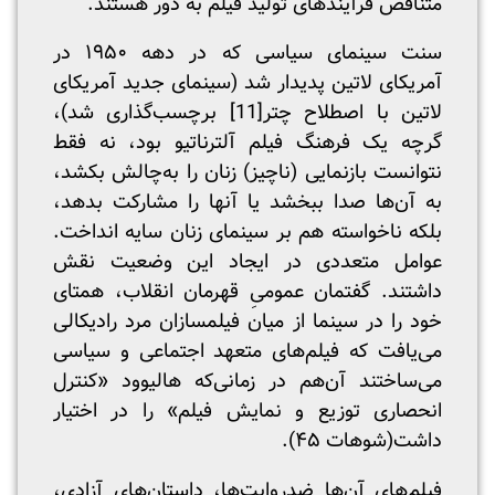
متناقض فرآیندهای تولید فیلم به دور هستند.
سنت سینمای سیاسی که در دهه ۱۹۵۰ در
آمریکای لاتین پدیدار شد (سینمای جدید آمریکای
لاتین با اصطلاح چتر
[11]
برچسب‌گذاری شد)،
گرچه یک فرهنگ فیلم آلترناتیو بود، نه فقط
نتوانست بازنمایی (ناچیز) زنان را به‌چالش بکشد،
به آن‌ها صدا ببخشد یا آنها را مشارکت‌ بدهد،
بلکه ناخواسته هم بر سینمای زنان سایه انداخت.
عوامل متعددی در ایجاد این وضعیت نقش
داشتند. گفتمان عمومیِ قهرمان انقلاب، همتای
خود را در سینما از میان فیلمسازان مرد رادیکالی
می‌یافت که فیلم‌های متعهد اجتماعی و سیاسی
می‌ساختند آن‌هم در زمانی‌که هالیوود «کنترل
انحصاری توزیع و نمایش فیلم» را در اختیار
داشت(شوهات ۴۵).
فیلم‌های آن‌ها ضدروایت‌ها، داستان‌های آزادی،