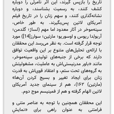
تاریخ را بازپس گیرند، این اثر نامرئی را دوباره
کشف کنند، به رسمیت بشناسند، و دوباره
نشانه‌گذاری کنند، و سهم زنان را در تاریخ فیلم
آمریکای لاتین پس‌بگیرند. به طور خاص،
سینه‌موخر در آثار معدود اما مهم (لساژ؛ گلدمن؛
آربولِدا ریوس و اوسوریو؛ مارتین؛ سوارز
[14]
) مورد
توجه قرار گرفته است. به نظر می‌رسد این محققان
با ارائه‌ی تحلیل‌های متنوع بر این واقعیت توافق
دارند که برخی از جنبه‌های تولیدی سینه‌موخر،
مانند «باور مدرنیستی‌اش به عاملیت، مشغولیتش
به گروه‌های تحت ستم، و اعتقاد قوی‌اش به قدرت
زنان برای ایجاد تغییر و بسیج کردن آن‌ها»
(مارتین) ۱۶۲)، هم از سینمای جدید آمریکای
لاتین الهام گرفته و هم از فمینیسم موج دوم.
این محققان همچنین با توجه به عناصر متنی و
فرامتنی به عنوان راهی برای «نمایشِ