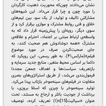
نشان می‌دادند چون‌که محوریت ذهنیت کارگردان
را مورد چون و چرا قرار می‌داد. این شیوه‌های
مشارکتیِ تالیف و تولید، از یک سو، بین تیم‌های
خلاق و فنی روابط مشترک و موازی برقرار کرد و از
سوی دیگر، رویه‌ای را پیش‌زمینه قرار داد که به
واسطه‌ی ارتباط مبتنی بر اعتماد، احترام و علاقه‌ی
مشترکْ «همه دوشادوش هم صحبت کنند، به
جای صحبت‌کردنِ صرف در مورد موضوع
فیلم»(مارکس۴۱). به طور رسمی، این رویکرد که
دائما بر اساس محیط متغیر، منابع جدید سرمایه و
بازتعریف سیاست‌ها و اهداف جمعیْ مجددا
فرمول‌بندی می‌شد، از طریق استراتژی‌های بصری
متفاوت در فیلم‌های سینه‌موخر بازتاب پیدا می‌کرد.
تولید سینه‌موخر با چیزی که استلا بروزی، با
برداشت از جودیت باتلر و ارجاع به مستند، تحت
عنوان «سیالیت
[15]
»(۱) تعریف کرده، توصیف