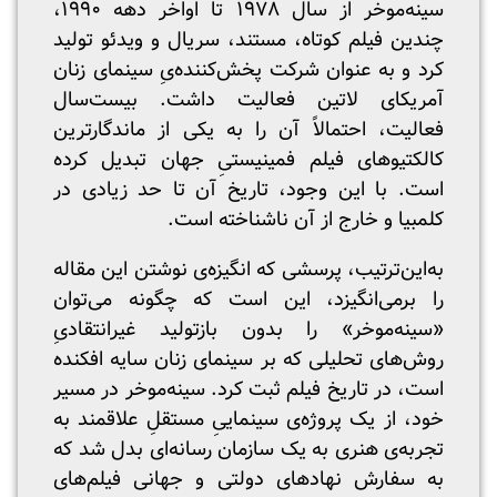
سینه‌موخر از سال ۱۹۷۸ تا اواخر دهه ۱۹۹۰،
چندین فیلم کوتاه، مستند، سریال و ویدئو تولید
کرد و به عنوان شرکت پخش‌کننده‌یِ سینمای زنان
آمریکای لاتین فعالیت داشت. بیست‌سال
فعالیت، احتمالاً آن را به یکی از ماندگارترین
‌کالکتیوهای فیلم فمینیستیِ جهان تبدیل کرده
است. با این وجود، تاریخ آن تا حد زیادی در
کلمبیا و خارج از آن ناشناخته است.
به‌این‌ترتیب، پرسشی که انگیزه‌ی نوشتن این مقاله
را برمی‌انگیزد، این است که چگونه می‌توان
«سینه‌موخر» را بدون بازتولید غیرانتقادیِ
روش‌های تحلیلی که بر سینمای زنان سایه افکنده
است، در تاریخ فیلم ثبت کرد. سینه‌موخر در مسیر
خود، از یک پروژه‌ی سینماییِ مستقلِ علاقمند به
تجربه‌ی هنری به یک سازمان رسانه‌ای بدل شد که
به سفارش نهادهای دولتی و جهانی فیلم‌های