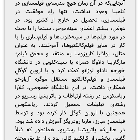
آنجایی‌که در آن زمان هیچ مدرسه‌یِ فیلمسازی در
کلمبیا وجود نداشت، تنها راهِ موفقیت در
فیلمسازی، تحصیل در خارج از کشور بود. در
عوض، بیشتر اعضای سینه‌موخر، سینما را با بحث
در مورد فیلم‌ها در سینه‌کلوب‌ها و فیلم‌سازی را با
کار در سایر فیلم‌کالکتیوها، آموختند. به عنوان
مثال، یولالیا کاریزوسا به منتقد و محقق فیلم؛
مارگاریتا دِلاوگا همراه با سینه‌کلوبی در دانشگاه
خورخه تادئو لوزانو کمک کرد و با اروین گوگلِ
فیلمساز و فیلم‌کالکتیو مستقل موگره آل‌اوخو
همکاری داشت. در این دانشگاهِ خصوصی، کلارا
ریاسکوس در رشته ارتباطات و پاتریشیا رسترپو در
رشته‌ی تبلیغات تحصیل کردند. ریاسکوس
همچنین با اروین گوگل کار کرده بود و توسط
فیلمسازِ مبارز، مارتا رودریگز آموزش داده شد بود،
در حالی‌که پاتریشیا رسترپو، همانطور که قبلاً
گفتم، بخشی از کالکتیو کالی بود و از طریق مجله