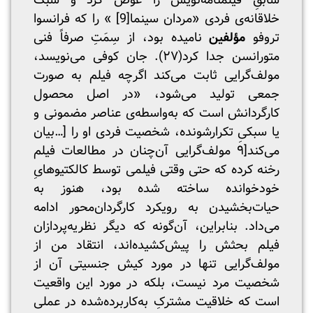
سابقِ فیلمنامه‌نویس را عوض کرد و سبک
خلاقانه‌ی فردی «مردان سینما
[9]
» را که فرانسوا
تروفو
مؤلفین
نامیده بود، از سِمَتِ صرفاً فنی
متورانسن جدا کرد(۲۷). جان کوفی می‌نویسد،
مولف‌گرایی ثابت می‌کند اگرچه فیلم به صورت
جمعی تولید می‌شود، «در اصل محصول
کارگردانش است که به‌واسطه‌ی عناصر مضمونی و
یا سبکیِ تکرارشونده، شخصیت فردی او را […بیان
می‌کند[۹ مولف‌گرایی آن‌چنان در مطالعات فیلم
رخنه کرده که حتی وقتی فیلمی توسط کالکتیوهایِ
خودخوانده ساخته شده بود، هنوز به
حیات‌بخشیدن به رویکرد کارگردان‌محور ادامه
می‌داد. بنابراین، آن‌گونه که دیگر نظریه‌پردازان
فیلم بحثش را پیش‌کشیده‌اند، انتقاد من از
مولف‌گرایی تنها در مورد کیش جنسیتی آن از
شخصیت مرد نیست، بلکه در مورد این واقعیت
است که خلاقیت مشترکِ به‌کاربرده‌شده در عملی