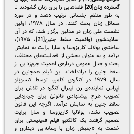
گسترده زنان
[20]
فضاهایی را برای زنان گشودند تا
به طور منظم جلساتی ترتیب دهند و در مورد
مسائل زنان بحث کنند. در سال ۱۹۷۸، اولین
نشست ملی زنان در مِدِلین برگزار شد، که در آن
اسلایدشویِ (واقعیت سقط جنین
[21]
، ۱۹۷۵)،
ساخته‌ی یولالیا کاریزوسا و سارا برایت به نمایش
درآمد و به عنوان بخشی از فعالیت‌های مختلف،
بحث و جدل عمومی درباره‌ی اهمیت جرم‌زدایی از
سقط جنین را در‌انداخت. این فیلم همچنین در
سال ۱۹۷۹ در کنگره‌ی کلمبیا توسط کنسوئِلو
لیِراس نماینده‌ی زن لیبرالِ کنگره در تلاش برای
تصویب طرحِ پیشنهادیِ قانونیْ برای جرم‌زداییِ
سقط جنین به نمایش درآمد. اگرچه این قانون
تصویب نشد، یولالیا کاریزوسا و سارا برایت
تصمیم گرفتند یک کالکتیوِ فیلم ‌فمینیستی برای
خدمت به «جنبش زنان با رسانه‌ایی دیداری و