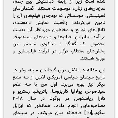
شده است زیرا از رابطه دیالکتیکی بین جمع،
سازمان‌های زنان، موضوعات مستند، گفتمان‌های
فمینیستی، موسساتی که بودجه‌یِ فیلم‌های آن را
تامین می‌کردند، واقعیت نمایش داده‌شده،
کانال‌های توزیع و مخاطبان موردنظرِ آن بدست
می‌آمد. بنابراین، فیلم‌ها و ویدیوهای سینه‌موخر
محصول یک گفتگو و مذاکره‌ی مستمر بین
بخش‌های مختلفِ درگیر در فرآیند فیلم‌سازی و
توزیع هستند.
این مقاله در تلاش برای گنجاندن سینه‌موخر در
تاریخ سینمای سیاسی آمریکای لاتین از سه منبع
دیگر نیز بهره می‌برد. اول من با سه عضو
سینه‌موخر، یولالیا کاریزوسا، پاتریشیا رسترپو و
کلارا ریاسکوس در بوگوتا در سال ۲۰۱۸
مصاحبه‌هایی انجام دادم. همانطور که ایزابل
سگوئی
[16]
قاطعانه بیان می‌کند، در سینمای