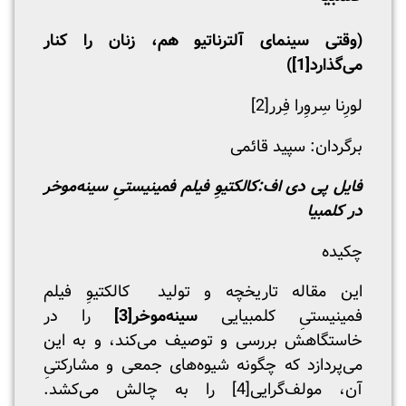
(وقتی سینمای آلترناتیو هم، زنان را کنار
می‌گذارد
[1]
)
لورِنا سِروِرا فِرر
[2]
برگردان: سپید قائمی
فایل پی دی اف:
‌کالکتیوِ فیلم فمینیستیِ سینه‌موخر
در کلمبیا
چکیده
این مقاله تاریخچه و تولید ‌ کالکتیوِ فیلم
فمینیستیِ کلمبیایی
سینه‌موخر
[3]
را در
خاستگاهش بررسی و توصیف می‌کند، و به این
می‌پردازد که چگونه شیوه‌های جمعی و مشارکتی‌ِ
آن، مولف‌گرایی
[4]
را به چالش می‌کشد.