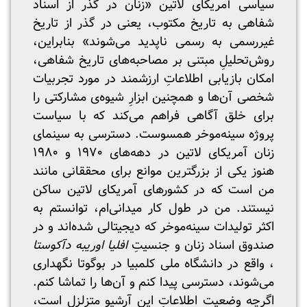
سیاسی آمریکای لاتین «زنان در گذر از اسناد
شفاهی به تاریخ مکتوب، یعنی در گذر از تاریخ
غیررسمی به رسمی ناپدید می‌شوند» بنابراین،
روش‌تحلیلِ مبتنی بر مصاحبه‌های تاریخ شفاهی،
امکان بازیابی اطلاعاتِ ارزشمند در مورد تجربیات
شخصی آن‌ها و همچنین ابزارِ شیوه‌ی مشارکتی را
برای خلق آگاهی فراهم می‌کند که با سیاست
پروژه سینه‌موخر همسوست. دسترسی به سینمای
زنان آمریکای لاتین در دهه‌های ۱۹۷۰ و ۱۹۸۰
هنوز یکی از بزرگترین موانع برای محققانی مانند
من است که در کشورهای آمریکای لاتین ساکن
نیستند. من در طول کار میدانی‌ام، توانستم به
اکثر تولیدات سینه‌موخر که دیجیتالی شده‌اند و در
صندوق اسناد زنان و جنسیتِ
افلیا اوریبه دآکوستا
، واقع در دانشگاه ملی کلمبیا در بوگوتا نگهداری
می‌شوند، دسترسی پیدا کنم و آن‌ها را تماشا کنم.
اگرچه وضعیت اطلاعاتِ این آرشیو متزلزل است،