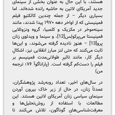
هستند، با این حال به عنوان بخشی از سینمای
جدید آمریکای لاتین به حاشیه رانده شده‌اند. اما
بسیاری دیگر – از جمله چندین کالکتیوِ فیلم
‌فمینیستی که از اواخر دهه ۱۹۷۰ پیدا شدند، مانند
سینه‌موخر در مکزیک و کلمبیا، گروه ونزوئلایی
فمینیستا می‌یِرکولِس
[12]
، و سینما و ویدئوی زنان
پرو
[13]
– هنوز نادیده گرفته می‌شوند، و این‌ها
ثابت می‌کنند که حتی لنز مبارز انقلابی نیز، اشکالِ
دیگر کار، مانند تاثیرِ طولانی‌مدت فمینیسم بر
فیلم را دست‌کم گرفته است. (پاراناگوآ ۷۶؛ ترجمه
من)
در سال‌های اخیر، تعداد روبه‌رشد پژوهشگران،
عمدتاً زنان، در حال از زیر خاک بیرون آوردن
سینمای سیاسی زنان آمریکای لاتین هستند. این
مطالعات با استفاده از روش‌تحلیل‌ها و
معرفت‌شناسی‌های گوناگون، تلاش می‌کنند تا