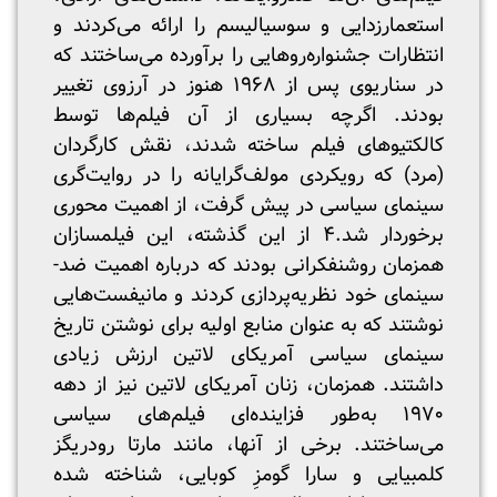
استعمارزدایی و سوسیالیسم را ارائه می‌کردند و
انتظارات جشنواره‌روهایی را برآورده می‌ساختند که
در سناریوی پس از ۱۹۶۸ هنوز در آرزوی تغییر
بودند. اگرچه بسیاری از آن فیلم‌ها توسط
کالکتیوهای فیلم‌ ساخته شدند، نقش کارگردان
(مرد) که رویکردی مولف‌گرایانه را در روایت‌گری
سینمای سیاسی در پیش گرفت، از اهمیت محوری
برخوردار شد.۴ از این گذشته، این فیلمسازان
همزمان روشنفکرانی بودند که درباره اهمیت ضد-
سینمای خود نظریه‌پردازی کردند و مانیفست‌هایی
نوشتند که به عنوان منابع اولیه برای نوشتن تاریخ
سینمای سیاسی آمریکای لاتین ارزش زیادی
داشتند. همزمان، زنان آمریکای لاتین نیز از دهه
۱۹۷۰ به‌طور فزاینده‌ای فیلم‌های سیاسی
می‌ساختند. برخی از آنها، مانند مارتا رودریگز
کلمبیایی و سارا گومزِ کوبایی، شناخته شده