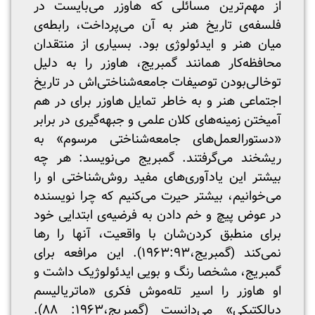
از مهم‌ترین مسائلی که هاوزر می‌بایست در
فلسفه‌ی تاریخ هنر به آن می‌پرداخت، رابطه‌ی
میان هنر و ایدئولوژی بود. بسیاری از منتقدان
محافظه‌کار همانند گمبریج، هاوزر را به دلیل
توخالی‌بودن توصیفات جامعه‌شناختی‌اش در تاریخ
اجتماعی هنر و به خاطر تمایل هاوزر برای در هم
آمیختن زمینه‌های کلان علمی و جبهه‌گیری در برابر
«دستورالعمل‌های جامعه‌شناختی مرسوم» به
ریشخند می‌گرفتند. گمبریج می‌نویسد: هر چه
بیشتر این یادآوری‌های مفید روش‌شناختی او را
می‌خوانیم، بیشتر حیرت می‌کنیم که چرا نویسنده
در عوض پیچ و خم دادن به فرضیه‌ی ابتدایی خود
برای منطبق کردن‌شان با واقعیت‌، آنها را رها
نمی‌کند (گمبریج،۱۹۶۳:۹۳). این مرافعه برای
گمبریج، مشخصا رنگ و بویی ایدئولوژیک داشت و
او هاوزر را اسیر تله‌موش فکری «ماتریالیسم
دیالکتیکی» می‌دانست (گمبریج،۱۹۶۳: ۸۸).