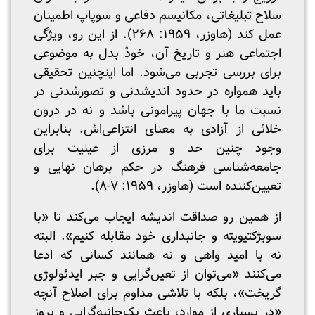
سلاح تبلیغاتی، مکانیسم دفاعی و سوپاپ اطمینان
عمل کند (هاوزر، ۱۹۵۹: ۲۶۸). از این رو، ویژگی
اجتماعی هنر و تاریخ آن، خودْ بدل به موضوعی
برای بررسی تجربی می‌شود. اما اینچنین تحقیقی
باید همواره در حدود اندیشدنی و تصور‌شدنی در
نسبت ما با جهان پیرامونی باشد و نه در درون
خلائی از آزادی به معنای انتزاعی‌اش. بنابراین
وجود چنین حد و مرزی از عینیت برای
جامعه‌شناسی فرهنگ در حکم برهان نهایی و
تعیین‌‌‌‌کننده‌ است (هاوزر، ۱۹۵۹: ۷-۸).
از همین رو صداقت اندیشه ایجاب می‌کند تا «با
سوبژکتیویته و جانبداری خود مقابله کنیم». البته
نه با امید واهی و نه همانند کسانی که ادعا
می‌کنند «می‌توان از تعین‌گرایی و جبر ایدئولوژی
گریخت»، بلکه با تلاشی مداوم برای اصلاح آنچه
«در بسیاری از موارد، باعث یک‌جانبه‌گرایی و بروز