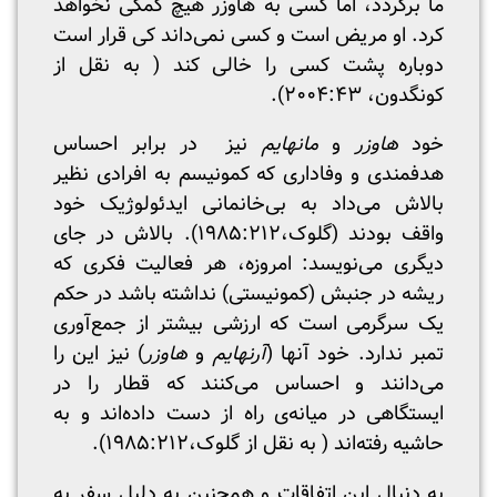
ما برگردد، اما کسی به هاوزر هیچ کمکی نخواهد
کرد. او مریض است و کسی نمی‌داند کی قرار است
دوباره پشت کسی را خالی کند ( به نقل از
کونگدون، ۲۰۰۴:۴۳).
خود
هاوزر
و
مانهایم
نیز در برابر احساس
هدفمندی و وفاداری که کمونیسم به افرادی نظیر
بالاش می‌داد به بی‌خانمانی ایدئولوژیک خود
واقف بودند (گلوک،۱۹۸۵:۲۱۲). بالاش در جای
دیگری می‌نویسد: امروزه، هر فعالیت فکری که
ریشه در جنبش (کمونیستی) نداشته باشد در حکم
یک سرگرمی است که ارزشی بیشتر از جمع‌آوری
تمبر ندارد. خود آنها (
آرنهایم
و
هاوزر
) نیز این را
می‌دانند و احساس می‌کنند که قطار را در
ایستگاهی در میانه‌ی راه از دست داده‌اند و به
حاشیه رفته‌اند ( به نقل از گلوک،۱۹۸۵:۲۱۲).
به دنبال این اتفاقات و همچنین به دلیل سفر به