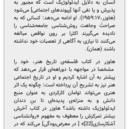
انسان‌ به دلایل ایدئولوژیک است که مجبور به
پذیرش و یا نفی آنها [پیوندهای اجتماعی] می‌شود
(هاوزر،۱۹۵۹:۱۷). او ادامه می‌دهد: کسانی که به
صراحتْ وجاهت روش‌شناسی جامعه‌شناسی را
نادیده می‌گیرند اکثرا بر روی نواقص مبالغه
می‌کنند تا نیازی به آگاهی از تعصبات خود نداشته
باشند (همان).
هاوزر در کتاب فلسفه‌ی تاریخ هنر، خود را
مشخصا در مواجهه با دوراهه‌ای قرار می‌دهد که
پیشتر به آن اشاره کردیم و او در تاریخ اجتماعی
هنر نیز به تشریح آن پرداخته است: چگونه یک اثر
هنری می‌تواند توامان کارکردی به عنوان منبع
دانش و به منزله‌ی پدیده‌ای تا بنِ دندان
ایدئولوژیک داشته باشد؟ هاوزر در کتاب آخرش
بیشتر تمرکزش را معطوف به مفهوم «روانشناسی
آشکارسازی
[22]
» [ در معرض‌بودگی] می‌کند که در