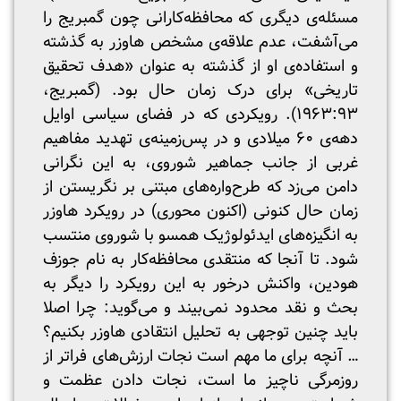
مسئله‌ی دیگری که محافظه‌کارانی چون گمبریج را
می‌آشفت، عدم علاقه‌ی مشخص هاوزر به گذشته
و استفاده‌ی او از گذشته به عنوان «هدف تحقیق
تاریخی» برای درک زمان حال بود. (گمبریج،
۱۹۶۳:۹۳). رویکردی که در فضای سیاسی اوایل
دهه‌ی ۶۰ میلادی و در پس‌زمینه‌ی تهدید مفاهیم
غربی از جانب جماهیر شوروی، به این نگرانی
دامن می‌زد که طرح‌واره‌های مبتنی بر نگریستن از
زمان حال کنونی (اکنون محوری) در رویکرد هاوزر
به انگیزه‌های ایدئولوژیک همسو با شوروی منتسب
شود. تا آنجا که منتقدی محافظه‌کار به نام جوزف
هودین، واکنش درخور به این رویکرد را دیگر به
بحث و نقد محدود نمی‌بیند و می‌گوید: چرا اصلا
باید چنین توجهی به تحلیل انتقادی هاوزر بکنیم؟
… آنچه برای ما مهم است نجات ارزش‌های فراتر از
روزمرگی ناچیز ما است، نجات دادن عظمت و