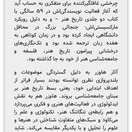
چرخشی غافلگیرکننده برای متفکری به حساب ‌آید
که آغاز فعالیت نویسندگی‌اش در ۵۹ سالگی با
کتاب دو جلدی تاریخ هنر – و به دلیل رویکرد
مارکسیستی‌اش- جنجالی بزرگ در محافل
دانشگاهی ایجاد کرده بود و در زمان کوتاهی به
هفده زبان ترجمه شده بود و تک‌نگاری‌های
درخشانی پیرامون تاریخ هنر، فلسفه و
جامعه‌شناسی هنر از خود به جا گذاشته بود.
آثار هاوزر به دلیل گستردگی موضوعات و
بلند‌پروازی‌ نظری توانسته بودند بسیار فراتر از
اهداف ابتدایی خود، یعنی بسط تاریخ هنر بر
مبنای جامعه‌شناسی بروند.
هاوزر
هم به نقش
ایدئولوژی در فعالیت‌های هنری و فکری می‌پردازد
و هم رابطه‌ی تنگاتنگ هنر، تکنولوژی و علم را
می‌کاود و سبک‌های متفاوتِ شناختی در هنرها و
علوم را تحلیل و با یکدیگر مقایسه می‌کند. شاید