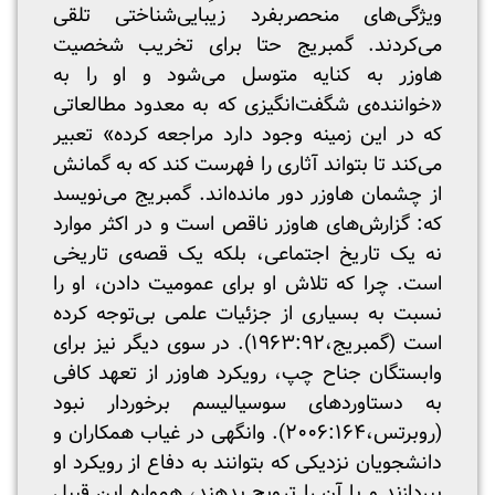
ویژگی‌های منحصربفرد زیبایی‌شناختی تلقی
می‌کردند. گمبریج حتا برای تخریب شخصیت
هاوزر به کنایه متوسل می‌شود و او را به
«خواننده‌ی شگفت‌انگیزی که به معدود مطالعاتی
که در این زمینه وجود دارد مراجعه کرده» تعبیر
می‌کند تا بتواند آثاری را فهرست کند که به گمانش
از چشمان هاوزر دور مانده‌اند. گمبریج می‌نویسد
که: گزارش‌های هاوزر ناقص است و در اکثر موارد
نه یک تاریخ اجتماعی، بلکه یک قصه‌ی تاریخی
است. چرا که تلاش او برای عمومیت دادن، او را
نسبت به بسیاری از جزئیات علمی بی‌توجه کرده
است (گمبریج،۱۹۶۳:۹۲). در سوی دیگر نیز برای
وابستگان جناح چپ، رویکرد هاوزر از تعهد کافی
به دستاوردهای سوسیالیسم برخوردار نبود
(روبرتس،۲۰۰۶:۱۶۴). وانگهی در غیاب همکاران و
دانشجویان نزدیکی که بتوانند به دفاع از رویکرد او
بپردازند و یا آن را ترویح بدهند، همواره این قبیل