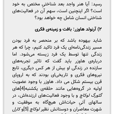
رسید: آیا هنر واجد بعد شناختیِ مختص به خود
است؟ اگر اینچنین است، سهم آن در فعالیت‌های
شناختی انسان شامل چه خواهد بود؟
۲) آرنولد هاوزر: بافت و زمینه‌ی فکری
شاید بیهوده باشد که بر منحصر به فرد بودن
مسیر زندگی‌نامه‌ای یک فرد تاکید کنیم، چرا که هر
زندگی تنها توسط یک فرد زیسته می‌شود. اما
درباره‌ی هاوزر باید گفت که تاثیر تجربه‌های
سازنده‌ در زندگی‌ او بیش از هر کس دیگری، تابع
نیروهای فکری و تاریخی‌ای بودند که به اروپای
قرن بیستم شکل می داد. هاوزر با وجود عضویت
اولیه در گروه‌هایی مانند حلقه‌ی یکشنبه‌
[4]
های
گئورگ لوکاچ
و با وجود فعالیت‌های ارزنده‌اش، در
سالهای آتیِ حیات‌اش هیچ‌گاه به موفقیت و
شهرت معاصران و دوستانش نظیر
لوکاچ
[5]
و
کارل