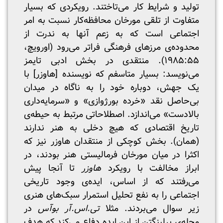
تولید و شرایط کار می‌تاختند. رویکردی که بسیار
متفاوت از تلقی مورخان محافظه‌کار نسبت به امر
اجتماعی است که به زعم آنها به ندرت از
محدوده‌ی مرزهای فرهنگی فراتر می‌رود (اورویچ،
۱۹۸۵:۵۵). منتقدی در بخش ادبی تایمز
می‌نویسد: بسیار متاسفم که نویسنده [هاوزر] با
یک جهش، دوباره خود را به ناگاه در میدان
بی‌حاصل نقد «خرده بورژوازی» و «سرمایه‌داری
بالادست» می‌اندازد. اصطلاحاتی مرتبط به حیطه‌ی
تاریخ اقتصادی که هیچ دخلی به هنر ندارند
(همان). بخش کوچکی از منتقدان هاوزر نیز که
اکثرا در میان مورخان فرمالیستی هنر بودند، در
ابراز مخالفت با رویکرد
هاوزر
تا آنجا پیش
می‌رفتند که از اساس، ایده‌ی وجود تاریخی
اجتماعی را به نفع تحلیل استمرار سبک‌های هنری
زیر سوال می‌بردند. مثلا
تی.اس.آر بوآس
در
مجله‌ی برلینگتن از این ایده دفاع می‌کند که هدف