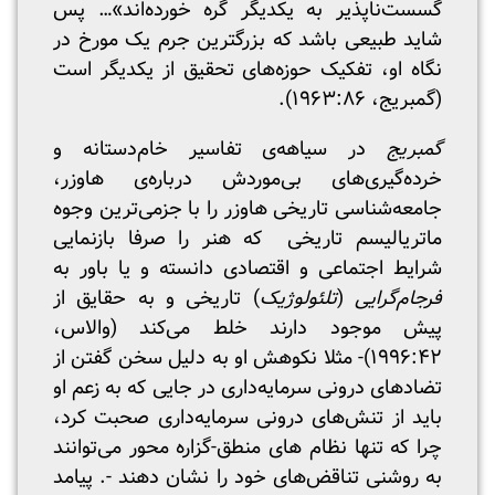
گسست‌ناپذیر به یکدیگر گره خورده‌اند»… پس
شاید طبیعی باشد که بزرگترین جرم یک مورخ در
نگاه او، تفکیک حوزه‌های تحقیق از یکدیگر است
(گمبریج، ۱۹۶۳:۸۶).
گمبریج
در سیاهه‌ی تفاسیر خام‌دستانه و
خرده‌گیری‌های بی‌موردش درباره‌ی هاوزر،
جامعه‌شناسی تاریخی هاوزر را با جزمی‌ترین وجوه
ماتریالیسم تاریخی که هنر را صرفا بازنمایی
شرایط اجتماعی و اقتصادی دانسته و یا باور به
فرجام‌گرایی
(
تلئولوژیک
) تاریخی و به حقایق از
پیش موجود دارند خلط می‌کند (والاس،
۱۹۹۶:۴۲)- مثلا نکوهش او به دلیل سخن گفتن از
تضادهای درونی سرمایه‌داری در جایی که به زعم او
باید از تنش‌های درونی سرمایه‌داری صحبت کرد،
چرا که تنها نظام های منطق-گزاره محور می‌توانند
به روشنی تناقض‌های خود را نشان دهند -. پیامد