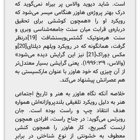
است. شاید دیوید والاس پر بیراه نمی‌گوید که
درک بهتر پروژه‌ی هاوزر هنگامی میسر می‌شود که
رویکرد او را «همچون کوششی برای تحقیق
درباره‌ی قرابت میان سنت جامعه‌شناسی وبری و
سنت هرمنوتیک گشتس‌ویسنشافت
[19]
درنظر
گرفت، همانگونه که در رویکرد ویلهم دیلتای
[20]
و
مکس دِوراک
[21]
نیز این گرایش دیده می‌شود»
(والاس، ۱۹۹۶:۳۹). یعنی گرایشی بسیار معتدل‌تر
از آن چیزی که خود هاوزر با عنوان مارکسیستی به
هم عصرانش پیشنهاد می‌کند.
خلاصه آنکه نگاه هاوزر به هنر و تاریخ اجتماعی
هنر به دلیل رویکرد تلفیقی بلندپروازانه‌‌اش همواره
هدف انتقاد چپ و راست بوده است. جان
روبرتس می‌گوید: در جناح راست، افرادی همچون
ارنست گمبریج، کار هاوزر را همچون کنشی
معطوف به خشونتی از نوعِ شناختی در برابرِ