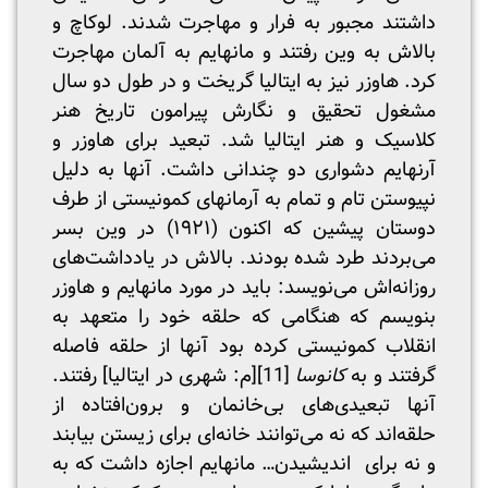
داشتند مجبور به فرار و مهاجرت شدند. لوکاچ و
بالاش به وین رفتند و مانهایم به آلمان مهاجرت
کرد. هاوزر نیز به ایتالیا گریخت و در طول دو سال
مشغول تحقیق و نگارش پیرامون تاریخ هنر
کلاسیک و هنر ایتالیا شد. تبعید برای هاوزر و
آرنهایم دشواری دو چندانی داشت. آنها به دلیل
نپیوستن تام و تمام به آرمانهای کمونیستی از طرف
دوستان پیشین که اکنون (۱۹۲۱) در وین بسر
می‌بردند طرد شده بودند. بالاش در یادداشت‌های
روزانه‌اش می‌نویسد: باید در مورد مانهایم و هاوزر
بنویسم که هنگامی که حلقه خود را متعهد به
انقلاب کمونیستی کرده بود آنها از حلقه فاصله
گرفتند و به
کانوسا
[11]
[م: شهری در ایتالیا] رفتند.
آنها تبعیدی‌های بی‌خانمان و برون‌افتاده از
حلقه‌اند که نه می‌توانند خانه‌ای برای زیستن بیابند
و نه برای اندیشیدن… مانهایم اجازه داشت که به