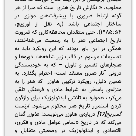
مطلوب، « نگارش تاریخ هنری است که مبرا از هر
گونه ارتباط ضروری با پیشرفت‌های موازی در
ساختار اجتماعی باشد (به نقل از اورویچ،
۱۹۸۵:۵۴). حتی منتقدان محافظه‌کاری که ضرورت
تاریخ اجتماعی هنر را به رسمیت می‌شناختند،
همگی بر این باور بودند که این رویکرد باید به
تقسیمات مرسوم در قالب زیر شاخه‌ها، دوره‌ها و
هنجارهای تفسیر و تاویل – که به خودبسندگی
درونی آثار هنری معتقد است- احترام بگذارد. به
همین دلیل، رویکرد ترکیبی هاوزر که هنر را به
منزله‌ی پاسخی به شرایط مادی و فرهنگی تلقی
می‌کرد، همواره به تلاشی ایدئولوژیک برای واژگون
کردن استمرار تاریخ هنر محکوم می‌شود.
ارنست
گمبریج
[17]
درباره‌ی هاوزر می‌نویسد:
هاوزر
گمان
می‌کند که در تاریخ «تمامی عوامل مادی و فکری،
اقتصادی و ایدئولوژیک در وضعیتی متقابل و