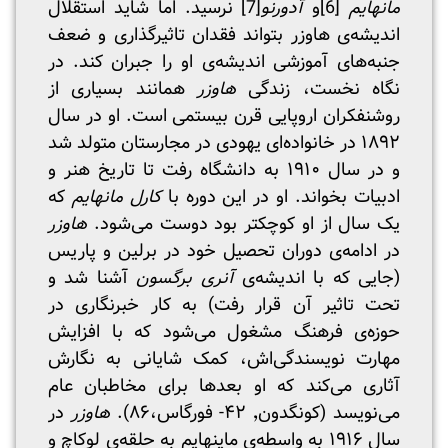
مانهایم
[6]
و
آدورنو
[7]
نرسید. اما شاید استقلال
اندیشه‌ی هاوزر بتواند فقدان تاثیرگذاری و ضعف
جنبه‌های آموزشی اندیشه‌ی او را جبران کند. در
نگاه نخست، زندگی
هاوزر
همانند بسیاری از
روشنفکران اروپایی قرن بیستمی است. او در سال
۱۸۹۲ در خانواده‌ای یهودی در مجارستان متولد شد
و در سال ۱۹۱۰ به دانشگاه رفت تا تاریخ هنر و
ادبیات بخواند. او در این دوره با
کارل مانهایم
که
یک سال از او کوچکتر بود دوست می‌شود.
هاوزر
در ادامه‌ی دوران تحصیل خود در برلین و پاریس
(جایی که با اندیشه‌ی
آنری برگسون
آشنا شد و
تحت تاثیر آن قرار رفت) به کار خبرنگاری در
حوزه‌ی فرهنگ مشغول می‌شود که با افزایش
مهارت‌ نویسندگی‌اش، کمک شایانی به نگارش
آثاری می‌کند که او‌ بعدها برای مخاطبان عام
می‌نویسد (کونگدون٬ ۴۲- فورگاس،۸۶).
هاوزر
در
سال ۱۹۱۶ به واسطه‌ی ماینهایم به حلقه‌ی لوکاچ و