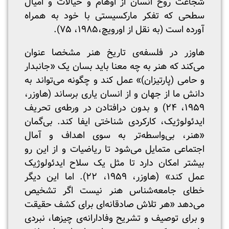
شجاعت روح انسان از اوهام و خیالات و امیال
سطحی که تفکر مارکسیستی با خود به همراه
آورده است (به نقل از اورویچ،۱۹۸۵، ۷۵).
هاوزر در فلسفه‌ی تاریخ هنر مشخصا عنوان
می‌کند که هنر به چه معنا باید بسان یک «جانبدار
و حامی (پارتیزان)» عمل کند و چگونه می‌تواند به
دانش ما از جهان و از انسان یاری برساند (هاوزر،
۱۹۵۹، ۲۴) و بدون درافتادن در ورطه‌ی تحریف
ایدئولوژیک، کارکردی شناختی ایفا کند. بی‌گمان
«هنر، بی‌واسطه‌تر به سوی اهداف و آمال
اجتماعی متمایل می‌شود تا ریاضیات و از این رو
بیشتر امکان دارد تا مثل یک سلاح ایدئولوژیک
عمل کند» (هاوزر، ۱۹۵۹، ۲۲). اما این دیگر
خطای جامعه‌شناس هنر نیست اگر تشخیص
می‌دهد «هر تلاش صادقانه‌ای برای کشف حقیقت
و برای توصیف و تشریح وفادارانه‌ی چیزها، نبردی