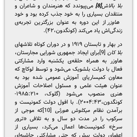
بلا بالاش
[8]
می‌پیوندد که هنرمندان و شاعران و
منتقدان بسیاری را به خود جذب کرده بود و خود
هاوزر
از این دوره به عنوان بزرگترین تجربه‌ی
زندگی‌اش یاد می‌کند (کونگدون،۴۲).
در بهار و تابستان ۱۹۱۹ و در دوران کوتاه تلاشهای
بلا کان
[9]
برای ایجاد جمهوری شورایی مجارستان،
هاوزر به همراه حلقه‌ی یکشنبه وارد مشارکتی
فعال با دولت بلشویک می‌شود و توسط لوکاچ که
معاون کمیساریای آموزش عمومی شده بود به
عنوان هیئت علمی و مسئول اصلاحات آموزش
هنری منصوب می‌شود (گلوک، ۱۹۸۵:۲۱۰-
کونگدون،۲۰۰۴:۴۳). با افول دولت کمونیست و
برآمدن نظام
میکلوش هورثی
[10]
که موجی از
سرکوب را در مدت دو سال و به تلافی «ترور
سرخ» کمونیست‌ها اعمال می‌کرد، بسیاری از
اعضای دولت پیش که حتی مشارکتی حاشیه‌ای