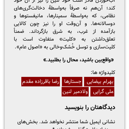
آب‌خوردن قادر است خود لنین را نیز از آن خود
کند؛ آن‌هم نه صرفاً به‌واسطهٔ دخالت‌گری‌های
نظامی، که به‌واسطهٔ سمینارها، مانیفستوها و
دوسالانه‌ها. و آن‌وقت او را نیز چون کالایی
بازآمده از غرب، به شرق بازگرداند. ضمناً
تعلق‌داشتن به «کلیت» متفاوت است با
کلیت‌سازی و توسل خُشک‌وخالی به «اصول عام».
«واقع‌بین باشید، محال را بطلبید
.
»
:کلیدواژه ها
بهرام بیضایی
جستارها
رضا باقرزاده مقدم
ملی گرایی
ولادمیر لنین
دیدگاهتان را بنویسید
نشانی ایمیل شما منتشر نخواهد شد.
بخش‌های