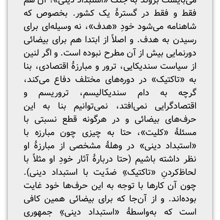
می‌بایست بروند به جنگ «استبداد دینی»؛ آن هم
فقط و فقط در گسترهٔ یک کشور. بخصوص که
شاهنامه می‌شود خودِ «هدف»، نه وسیله‌ای برای
رسیدن به هدف. و اصلاً از ابتدا هم برای بیضائی
دورنمایی بیش از آن مطرح نبوده است. و اگر لنین
از سیاست سندیکایی، ترور و مبارزهٔ اقتصادی، بنا
به «تاکتیک» در دوره‌های مختلف دفاع ‌می‌کند،
گرچه به دام سندیکالیسم، تروریسم و
اقتصادگرایی نمی‌افتد، نمی‌توانیم بنا به این
حرف‌های بیضائی و در هرگونه قطع نسبتی با
مسئلهٔ «کلیت»، حتا به چیزی چون مبارزه با
«استبداد دینی» در وهلهٔ مشخصی از مبارزهٔ او‌
نظر داشته باشیم (حتا دربارهٔ آثار خودِ او مثلاً با
لحاظ‌کردنِ «تاکتیک»ِ ضدّیت با استبداد دینی).
چون آن کارها با توجه به این حرف‌ها خود غایت
بوده‌اند. و از آن‌جا که برای بیضائی همین کافی
است که به‌واسطهٔ «استبداد دینی»ِ جمهوری