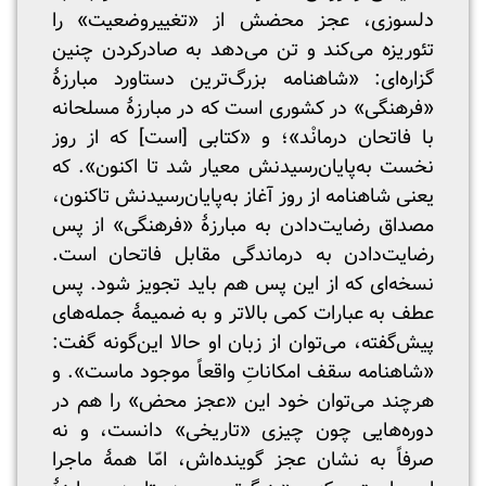
دلسوزی، عجز محضش از «تغییروضعیت» را
تئوریزه می‌کند و تن می‌دهد به صادرکردن چنین
گزاره‌ای: «شاهنامه بزرگ‌ترین دستاورد مبارزهٔ
«فرهنگی» در کشوری است که در مبارزهٔ مسلحانه
با فاتحان درمانْد»؛ و «کتابی [است] که از روز
نخست به‌پایان‌رسیدنش معیار شد تا اکنون». که
یعنی شاهنامه از روز آغاز به‌پایان‌رسیدنش تاکنون،
مصداق رضایت‌دادن به مبارزهٔ «فرهنگی» از پس
رضایت‌دادن به درماندگی‌ مقابل فاتحان است.
نسخه‌ای که از این پس هم باید تجویز شود. پس
عطف به عبارات کمی بالاتر و به ضمیمهٔ جمله‌های
پیش‌گفته، می‌توان از زبان او حالا این‌گونه گفت:
«شاهنامه سقف امکاناتِ واقعاً موجود ماست». و
هرچند می‌توان خود این «عجز محض» را هم در
دوره‌هایی چون چیزی «تاریخی» دانست، و نه
صرفاً به نشان عجز گوینده‌اش، امّا همهٔ ماجرا