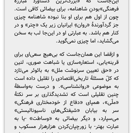
این‌جاست که «بزرگ‌ترین دستاورد مبارزهٔ
فرهنگی»‌بودنِ شاهنامه، برای بیضائی کافی است.
چون از اول هم برای او بنا نبوده شاهنامه چیزی
جز گردآورندهٔ «روان»ِ ایرانیان زیر یک «چتر» و در
کنار هم باشد. به عبارتی او در این‌جا لب به سخن
می‌گشاید، اما چیزی نمی‌گوید.
و ازقضا این همان‌جاست که بی‌هیچ سعی‌ای برای
قرینه‌یابی، استعاره‌سازی یا شباهت صوری، لنین
در «حق تعیین سرنوشت ملل» به بائوئر می‌تازد
که کلّ مسئلهٔ تاریخی‌اقتصادی را تقلیل داده‌ است
به موضوعی «روانشناسی». و درست به‌واسطهٔ
چنین تقلیلی است که تشدیدگذاری بر سر نکتهٔ
«ملّی»، همپای «دفاع از خودمختاری فرهنگی»
سر به بیابان «شیفتگی‌های ناسیونالیستی»
می‌‌سپارد، و دیگر بیضائی به «وساطت» -یا به
عبارت بهتر- با زورچپان‌کردن هزارهزار مسکوب و