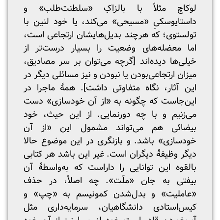
لوکاچ مثلاً با بالزاکِ «سلطنت‌طلب» و
داستایوسکیِ «مسیحی» می‌کند، یا خود لنین با
تولستوی؛ که هرچند بدیل‌هایشان ارتجاعی است،
اما معضله‌های وضعیت را بسیار درست‌تر از
خیلی‌ها دیده‌اند [گرچه می‌توان بر سر مصادیق،
میزان ارتجاعی‌بودن یا نبودن و نیز مسائلی دیگر در
این آثار، نگاه متفاوتی داشت]. همهٔ ماجرا در
این‌جاست که چگونه به «از آن خودسازی» دست
می‌زنیم و با چه دورنمایی. از این حیث، خود
بیضائی هم می‌تواند مشمول این «از آن
خودسازی» باشد. و بازنگری در این موضوع حالا
دیگر وظیفهٔ دیگران است. غیر این باشد هر کتابی
بالقوه این توانایی را داراست که به‌واسطهٔ آن
بیفتی به جان «ملّت». چه اصلاً، در حذف
«عاملیت» و بدل‌شدن کمونیسم به «چپ» و
کیس‌استادی دانشگاهیان، سرمایه‌داری مثل