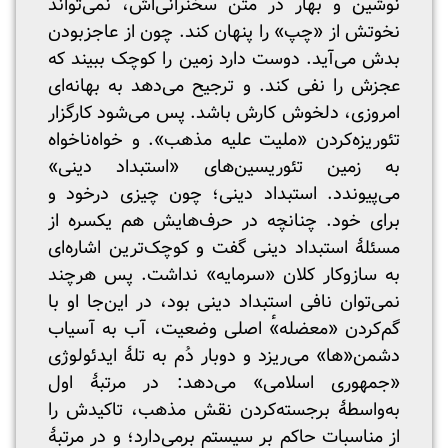
نوشین و بهار در متن سخنرانی‌اش، نمی‌تواند
نخوتش از «چپ» را پنهان کند. چون از عاجزبودن
بدش می‌آید. دوست دارد زمین را کوچک ببیند که
عجزش را نفی کند. و ترجیح می‌دهد به بهانه‌ای
امروزی، دلخوش کارش باشد. پس می‌شود کارگزار
تئوریزه‌کردن «ملیت علیه مذهب». و خواه‌ناخواه
به زمین تئوریسین‌های «استبداد دینی»
می‌پیوندد. استبداد دینی؛ چون چیزی درخود و
برای خود. چنانچه در حرف‌هایش هم یکسره از
مسئلهٔ استبداد دینی گفت و کوچک‌ترین اشاره‌ای
به سازوکار کلان «سرمایه» نداشت. پس هرچند
نمی‌توان نافی استبداد دینی بود، در این‌جا او با
گم‌کردن «معضله»ٔ اصلی وضعیت، آب به آسیاب
دشمن«ها» می‌ریزد و دوبار دُم به تلهٔ ایدئولوژی
«جمهوری اسلامی» می‌دهد: در مرتبهٔ اول
به‌واسطهٔ برجسته‌کردن نقش مذهب، تاکیدش را
از مناسبات حاکم بر سیستم برمی‌دارد؛ و در مرتبهٔ