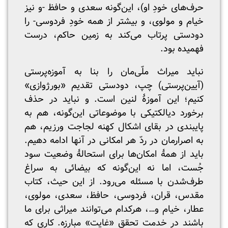
حرف‌های خودِ او)، این‌گونه سعدی و حافظ -و نیز
خیام و مولوی، و بیشتر از همه خودِ فردوسی- را
دودستی پرتاب می‌کند به زمین حاکم، درست
فهمیده بود.
نباید میراث ملّی‌مان را بنا به آموزه‌پرستی
(آیین‌پرستی) چپ، دودستی تقدیم «بورژوازی»
کنیم؛ این آموزهٔ لنین است. و نباید در حذف
برخورد دیالکتیکی با موضوعاتی این‌گونه، هم به
پایبندی در بقای اشکال کهنه لجاجت ورزیم، هم
به اصرارمان در ردّ هر امکانی در آنها ادامه دهیم.
باید از همهٔ امکان‌ها برای استحالهٔ وضعیت سود
جُست، اما نه این‌گونه که بیضائی به سراغ
طرف‌شدن با مسئله می‌رود. از این حیث، کتاب
مقدس، قران، فردوسی، حافظ، سعدی، مولوی،
عطار، خیام و…، هرکدام می‌توانند میراثی برای ما
باشند در خدمت تحقق «غایت» مبارزه. کاری که