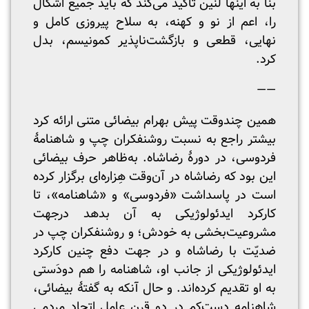
بنا به اینها لنین تاکید می‌کند که باید جمیع اشکال
را، اعم از نو و کهنه، به سلاح پیروزی کامل و
نهایی، قطعی و بازگشت‌ناپذیر کمونیسم، بدل
کرد.
——
همین‌ چندوقت پیش بهرام بیضائی متنی ارائه کرد
بیشتر راجع به نسبت روشنفکران چپ و شاهنامهٔ
فردوسی، در دورهٔ رضاشاه. به‌ظاهر حرف بیضائی
این بود که رضاشاه در آن‌وقت هِزاره‌ای برگزار کرده
است در پاسداشت «فردوسی» و «شاهنامه»، تا
کارکرد ایدئولوژیکی به آن بدهد درجهت
مشروعیت‌بخشی به خودش؛ و روشنفکران چپ در
ضدیّت با رضاشاه و در جهت دفع چنین کارکرد
ایدئولوژیکی از جانب او، شاهنامه را هم دودَستی
به او تقدیم کرده‌اند. و حال آنکه به گفتهٔ بیضائی،
شاهنامه دست‌کم در دو قرن‌ عامل اتحاد مردمی