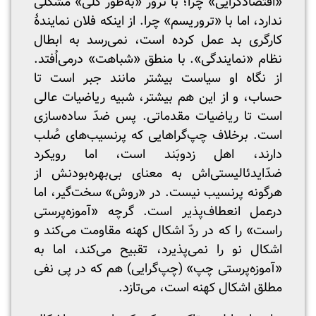
«اقتصادگرایی» چرا؛ با ترور «به‌طور کلّی» مشکلی
ندارد، اما با «تروریسم» چرا. از اینکه فلان نمایندهٔ
کارگری بد عمل کرده است، نمی‌رسد به ابطال
نظام «نمایندگی». با منطق «شباهت» در‌می‌اُفتد.
از نگاه او سیاست بیشتر مانند جبر است تا
حساب، و از این هم بیشتر، شبیه ریاضیات عالی
است تا ریاضیات مقدماتی. پس ضدّ ساده‌سازی
است. برخلاف چپ‌گراهایی که پرنسیب‌های صُلب
دارند، اهل زدوبَند است، اما رویکرد
ضدّایدئالیستی‌اش به معنای بی‌‌بهره‌بودنش از
هرگونه پرنسیب نیست. در «روش» سخت‌گیر، اما
درعمل انعطاف‌پذیر است. گرچه «آموزه‌پرستی
راست» را که در ردّ اشکال کهنه مقاومت می‌کند و
اشکال نو را نمی‌پذیرد، تقبیح می‌کند، اما به
«آموزه‌پرستی چپ» (چپ‌گرایی) هم که در پی نفی
مطلق اشکال کهنه است، می‌تازد.