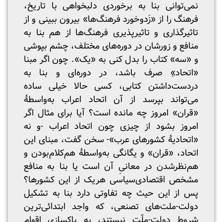
نمی‌توانی بنا به برخوردی دلبخواهی با تاریخ،
فرهنگ را از «زَدوخورد فرهنگ‌ها» بیرون ببینی و از
تاثیرگذاری و تاثیرپذیری فرهنگ‌ها از هم بنا به
منافع و زورشان در دوره‌های مختلف، چشم بپوشی
و «سه» کتاب را بدل کنی به «یک». چون اگر مبنا
«اتحاد»ِ صرف باشد، در دوره‌ای و بنا به
دردست‌داشتن کتابی، کسی حالا خیلی ساده
می‌تواند بپرسد از آن اتحاد اعراب به‌واسطهٔ
«قران» امروز چه مانده است؟ آیا برای مثال اگر
امروز بشود از چیزی چون اتحاد اعراب -و نه
«اتحادیهٔ کشورهای عرب»- سخن گفت، مبنای این
اتحاد، «قران» و یگانگی به‌واسطهٔ هم‌کلام‌بودن و
هم‌نظرشدن در معانیِ آن است یا بنا به منافع
مشخص اقتصادی‌سیاسی هریک از این کشورها؟
پس از این حیث چه تفاوتی دارد بنا به تشکیل
دولت-ملت‌های تصنعی، که واجد ابتدائی‌ترین
شروط دولت-ملّت نیستند، به پاکسازی اقوام