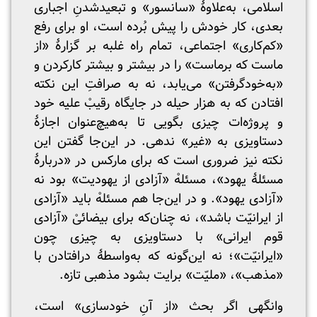
اسلامی، به‌علاوهٔ «سانسور» و تبعیدشدنِ اجباری
بعدی، کار خودش را پیش بُرده است، او برای رفع
«کم‌کاری» اجتماعی، تمام راه غلبه بر گزارهٔ «از
ماست که برماست» را در بیشتر و بیشتر کارکردن و
«به‌خودگرفتن» می‌یابد، نه به صرافتِ این نکته
‌افتادن که به هزار حیله در جایگاه رقیبْ علیه خود
و پروژه‌ات چیزی بگویی تا به‌هیچ‌عنوان اجازهٔ
دستاویزی به «غیر» ندهی. در این‌جا گفتن این
نکته نیز ضروری است که برای مارکس در «دربارهٔ
مسئلهٔ یهود»، مسئلهْ «آزادی از یهودیت» بود نه
«آزادی یهود». و در این‌جا هم مسئلهْ باید «آزادی
از ایرانیّت باشد»، نه چنان‌که برای بیضائیْ «آزادی
قوم ایرانی» با دستاویزی به چیزی چون
«ایرانیّت»؛ نه این‌گونه که به‌واسطهٔ درافتادن با
«مذهب»، «ملیّت» برایت بشود مذهبی تازه.
وانگهی اگر بحث «از آنِ خودسازی» است،