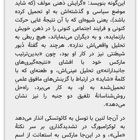
این‌گونه بنویسد: «گرایش ذهنی مولف (که شاید
موضع سیاسی و گذشته‌اش به او تحمیل کرده
باشد)، یعنی شیوه‌ای که با آن نتیجهٔ غایی حرکت
کنونی و فرایند اجتماعی کنونی را در ذهن خویش
بازنمایده، و به دیگران می‌نمایاند، هیچ ربطی به
تحلیل واقعی‌اش ندارد». هرچند به گفتهٔ دُبور
شیطنتی نیز در کار او بود، چون «بدین‌ترتیب
مارکس خود با افشای «نتیجه‌گیری‌های
جانبدارانه»ی تحلیل عینی‌اش، و طعنه‌ای که با
کلمهٔ «شاید» در ارتباط با گزینش‌های مافوق علمیِ
تحمیل‌شده به او، به کار می‌برد، راه‌حل
روش‌شناسانهٔ تلفیق دو جنبه را نیز نشان
می‌دهد».
در آن‌جا لنین با توسل به کائوتسکی انذار می‌دهد
به لوکزامبورگ در تشدیدگذاری بر سر نکتهٔ
«ملّی»، و در این‌جا مارکس به استعانت از اسم