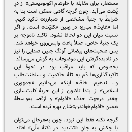
مستعار، برای مقابله با «اوهام اکونومیستی» از درِ
پُشت می‌آید. چون گرچه گاهی ممکن است بنا به
شرایطْ به جنبهٔ مشخصی از «مبارزه» تاکید کنیم،
اما «غایتْ» مبارزه در زمین «کلیّت» است. و اگر
نسبت میان این دو لحاظ نشود، تاکید ناموجه بر
یک جنبهٔ خاص، عملاً باعث واپس‌روی خواهد شد.
پس صحبت‌های بیضائی آونگ چنین صدایی را نیز
در نادیده‌گرفتن این موضوعات به گوش می‌رسانْد.
بخصوص که باید مراقب بود در نحوهٔ این
تاکیدگذاری‌ها دُم به تلهٔ حاکمیت و سلطنت‌طلب
و… ندهیم. خاصّه اینکه می‌دانیم «جمهوری
اسلامی» از ابتدا تاکنون از این حربهٔ کلیت‌سازی
چقدر درجهت حذف «اقوام» و ازقضا به‌واسطهٔ
همین «اقوام‌خواندن»‌شان بهره بُرده است.
گرچه نکته فقط این نبود. چون به‌هرحال می‌توان
با چکش به جانِ «تشدید در نکتهٔ ملّی» افتاد.