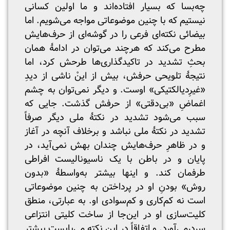
چه‌بسا که بسیار افتاده‌اند و ما اولین کسانی
نیستیم که با چنین موضوعاتی مواجه می‌شویم. اما
بیضائی نکته‌ای فرعی را در گوشه‌ای از حرف‌هایش
مطرح می‌کند که هرچند می‌توان در ادامهٔ همان
بحثِ تشدید در تاکیدگذاری‌ها طرحش کرد، اما
نتیجهٔ تلویحی حرفش، بیش از اینْ ناشی از دیدِ
«غیرِدیالکتیکی» اوست. و دیگر نمی‌توان به چشم
اغماضِ «بی‌دقتی» از حرفش گذشت. جایی که
سبب می‌شود تشدید در نکتهٔ ملی دیگر صرفاً
تشدید در نکتهٔ ملی نباشد و برخلاف آنچه در آغاز
و در ظاهرِ حرف‌هایش چندان بهش نمی‌آید، در
پایان و در باطن با یک ناسیونالیست افراطی
طرفمان کند. و اینها بیشتر به‌واسطهٔ «بدون
روش» بودنِ او در پرداختن به چنین موضوعاتی
است نه کم‌کاری و کم‌سوادی او. به عبارتی، منطق
کلیت‌سازی او در این‌جا از ساخت کلیتی انتزاعی
سردرمی‌آورد. و اتفاقاً در این‌ نکته می‌بایست بیشتر