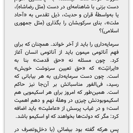
دست بزنی با شاهنامه‌ای در دست (مثل رضاشاه)،
یا به‌واسطهٔ قران و حدیث، ذیل تقدس به «آحاد
ملت»، بنای سرکوبشان را بگذاری (مثل جمهوری
اسلامی)؟
سرمایه‌داری را باید از آخر خواند. همچنان که برای
فهم آناتومی میمون باید از آناتومی انسان آغاز
کرد. چون مسئله نه «حق قدمت» بنا به
«ایرانیّت» که «حق تعیین سرنوشت خویش»
است. چون دست سرمایه‌داری به هر بیابانی که
رسید، فی‌الفور مناسباتش بر آن‌جا نیز حاکم
است. همین‌طور که امروز برای هر اسکیمویی هم
اسکیموبودنش چیزی در وهلهٔ نهم و دهمِ اهمیت
است؛ و در غیاب پرسش از «عاملیت» باید اضافه
کرد: مگر که دولت‌ها بخواهند که او اسکیمو باشد.
پس هرکه گفته بود بیضائی (با دخل‌وتصرف در