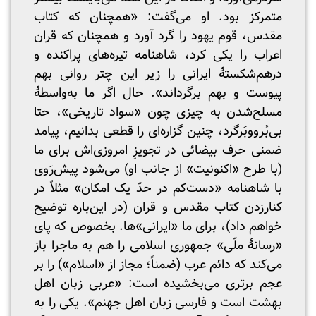
متمرکز بود. او می‌گفت: «همچنان که کتاب
مقدس، قوم یهود را گرد آورد و همچنان‌ که قران
اعراب را یکی کرد، شاهنامه تیره‌های پراکنده و
درهم‌شکستهٔ ایرانی را زیر این چتر روانی بهم
پیوست و بهم برگرداند». حال اگر ما به‌واسطهٔ
مسلح‌شدن به چیزی چون «سواد تاریخی»، حتا
بی‌بُرووبَرگرد، چنین گزاره‌ای را قطعی بدانیم، پیامد
ضمنی حرف بیضائی در تجویزِ امروزی‌اش برای ما
(با طرح «اکنونیت» از جانب او) می‌شود پیش‌رَوی
با شاهنامه «دست‌کم در حدّ یک امکان» مثلاً در
کنارزدن کتاب مقدس و قران (در این‌باره توضیح
خواهم داد)، برای ما «ایرانی»ها. بخصوص که پای
«رسانهٔ ملّی» جمهوری اسلامی را هم به ماجرا باز
می‌کند که دائم عرب (ضمناً؛ مجاز از «اسلام») را بر
عجم برتری می‌بخشیده است: «عربی زبان اهل
بهشت است و فارسی زبان اهل جهنم». یکی را به