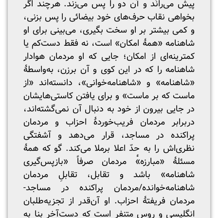
پیش می‌رانَد و آن دو را پس می‌زند. هرچند اگر
بخواهی نقاب حرف‌های خود بیضائی را پس بزنی،
و کمی بیشتر بر او سخت بگیری، می‌بینی برای او
شاهنامه «همهٔ امکان» است، نه فقط دست‌کم یا
کمترینه‌ای از امکان؛ جایی که او مردمان هوادار
شاهنامه را که در این کوی و آن برزن، به‌واسطهٔ
«شاهنامه» و «شاهنامه‌خوانی»، دانسته‌اند «از
ماست که بر ماست» و برای یافتن کاستی‌هایشان
در جایی بیرون از خود به دنبال آن نمی‌گشته‌اند،
دربرابر مردمان فریب‌خوردهٔ احزاب و مردمان
پراکنده در مساجد، قرار می‌دهد و آشفتگی
نظری‌اش را به حدّ اعلا برملا می‌کند. گو که همهٔ
مسئلهٔ «مبارزه»ٔ مردمان صرفاً «بازپس‌گیری
شاهنامه» باشد و تقابل، تقابلِ مردمان
شاهنامه‌خوانده/مردمان پراکنده در مساجد-
مردمان فریفتهٔ احزاب. او آن‌قدر از تجزیه‌طلبان
انگلیسی و روس متنفر است که دست‌آخر بنا به