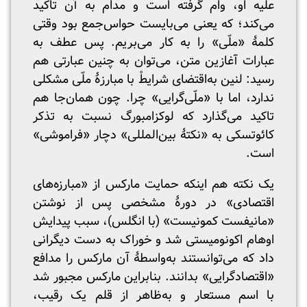
علیه او، وام گرفته است و مدام به آن تاکید
می‌کند؛ که یعنی می‌بایست حواس‌جمع بود وقتی
کلمهٔ «ملّی» را به کار می‌بریم. پس عطف به
عبارات آغازین متن، می‌توان به چنین عبارتی هم
رسید: لنین به‌اقتضای شرایطْ با مبارزهٔ ملّی مشکلی
ندارد، اما با «ملّی‌گرایی» چرا. چون همان‌جا هم
تاکید می‌گذارد که لوکزامبورگ نسبت به تذکر
کائوتسکی به «نکتهٔ بین‌المللی» دچار «فراموشی»
است.
یک نکته هم اینکه حمایت مارکس از «مبارزه‌های
اقتصادی» در دورهٔ مشخصی پس از نوشتن
«مانیفست کمونیست» (با انگلس)، سبب پیدایش
اوهام اکونومیستی شد و خوراک به دست دیگرانی
داد که می‌توانستند به‌واسطهٔ آن مارکس را مدافع
«اقتصادگرایی» بدانند. بنابراین مارکس مجبور شد
با اسم مستعار و به‌ظاهر از قلم یک رقیب،