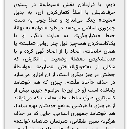
دوم، با قراردادن نقش «سرمایه» در پستوی
حرف‌هایش یا اصلاً کتمان‌کردن آن، به بدیل
«ملیت» چنگ می‌اندازد و عملاً چوب به دست
جمهوری اسلامی می‌دهد در طرد «اقوام» به بهانهٔ
حفظ «یکپارچگی». به عبارت دیگر، او با
یک‌کاسه‌کردن همه‌چیز ذیل چتر روانی «ملیت» یا
همان «اتحاد»، اتحاد را از اتحاد تُهی کرده و با
عدم‌تشخیص معضلهٔ وضعیت یا انکارش، که
شکلی از به‌تعویق‌انداختن «مبارزه» به‌واسطهٔ
جعلش در چیز دیگری است، از آن ابزاری می‌سازد
در حذف «آحاد ملّت». چیزی که هم خوشامد
رضاشاه است (و در این‌جا موضوع چیزی بیش از
کاسبکاریِ صرفِ سلطنت‌طلب‌هاست که می‌توانند
از هرچیزی یا هرکسی به نفع خودشان بهره ببرند)،
هم خوشامد جمهوری اسلامی. جایی که در حذف
هرگونه تعین طبقاتی، «مردمان شاهنامه‌خوانده»