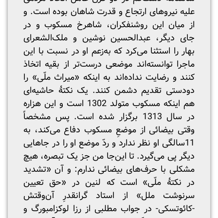
علیه نیروهای ارتجاع و قدرت شاهان بوده است. و
از میان این روشنفکران، شاهرخ مسکوب و در
جای دیگر، عبدالحسین نوشین و ملک‌الشعرای
بهار را استثنا می‌کرد که به‌زعم او در نسبت با این
ماجرا توانسته‌اند موضعی درست‌تر از بقیه اتخاذ
کنند و رضایت نداده‌اند به اینکه «میراث ملّی» را
دودستی تقدیم دشمن کنند. یک نکتهٔ حاشیه‌ای
هم اینکه مسکوب متولد 1302 است و این هزاره
در سال 1313 برگزار شده است. پس مشخصاً
وقتی بیضائی از موضعِ مسکوب دفاع می‌کند، به
11سالگی او نظر ندارد و ردّ موضع او را در جاهایی
دیگر پی می‌گیرد. تا این‌جا من جز یک تبصره، هیچ
مشکلی با حرف‌های بیضائی ندارم: و آن «تشدید
در نکتهٔ ملّی» است که لنین در «حق تعیین
سرنوشت ملل» از استاد گرانقدرِ آن‌وقتش
-کائوتسکی- در جواب مطلبی از رزا لوکزامبورگ و