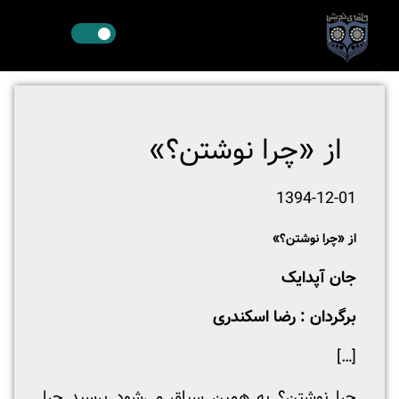
از «چرا نوشتن؟»
1394-12-01
از «چرا نوشتن؟»
جان آپدایک
برگردان : رضا اسکندری
[…]
چرا نوشتن؟ به همین سیاق می‌شود پرسید چرا