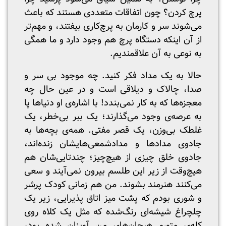
پرچ کردن؟ چون اتفاقات متعددی هستند که باعث
می‌شوند سر و کارمان به پرچ‌کاری بیفتند، و مهم‌تر
از آن اینکه دستگاه پرچ هم وجود دارد و ما همگی
به نوعی به آن علاقمندیم.
حالا به یک مداد فکر کنید. چه موجود بی سر و
صدا، چالاک و دیلاقی است و در عین حال چه
معجزه‌ها که به کار نمی‌بندد! با اشاره‌ی او دنیاها پا
به عرصه‌ی وجود می‌گذارند؛ یک ببر بی‌خطر، یک
غلطک بی‌وزن، یک قصر مفتی. همه‌ی بچه‌ها به
جادوی مدادها و مدادشمعی‌هایشان زنده‌اند،
جادوی خلق چیزی از هیچ‌چیز؛ چندتایی‌شان هم
هیچ‌وقت از زیر این طلسم بیرون نمی‌آیند و سعی
می‌کنند هنرمند بشوند. من هم زمانی کودک پرشر
و شوری بودم که پشت میز اتاق پذیرایی، زیر یک
چلچراغ شیشه‌ای رنگ‌شده که مثل یک کلاه روی
کله‌ی متورم هیجان‌های من آویزان شده بود،