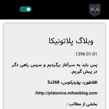
وبلاگ پلاتونیکا
1396-01-01
پس باید به سـرآغاز برگـردیم و سـپس راهی دگـر
در پـیش گیریم.
افلاطون،
پولیتیکوس
، 268د5
http://platonica.mihanblog.com/
بخشی از مطالب :