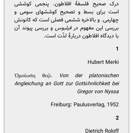
درک صحیح فلسفۀ افلاطون. پنجمی کوششی
است برای بسط و تصحیح کوششهای سومی و
چهارمی. و بالاخره ششمی فصلی است که کانونش
بررسی این مفهوم در
فیلبوس
و بررسی پیوند آن
با دیدگاه افلاطون دربارۀ لذّت است.
1
Hubert Merki
Ὁ
μ
ο
ί
ωσις
θε
ῷ
. Von der platonischen
Angleichung an Gott zur Gotta
hnlichkeit bei
Gregor von Nyssa
Freiburg: Paulusverlag, 1952
2
Dietrich Roloff