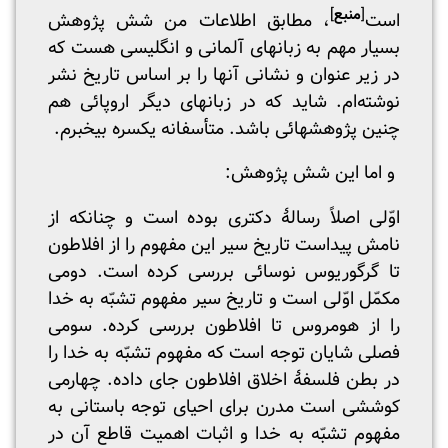
[
منبع
]
است
، مطابق اطلاعات من شش پژوهش
بسیار مهم به زبانهای آلمانی و انگلیسی هست که
در زیر عنوان و نشانی آنها را بر اساس تاریخ نشر
نوشته‌ام. شاید که در زبانهای دیگر اروپائی هم
چنین پژوهشهائی باشد. متأسفانه یکسره بیخبرم.
و اما این شش پژوهش:
اوّلی اصلاً رسالۀ دکتری بوده است و چنانکه از
نامش پیداست تاریخ سیر این مفهوم را از افلاطون
تا گرگوریوس نوسائی بررسی کرده است. دومی
مکمّل اوّلی است و تاریخ سیر مفهوم تشبّه به خدا
را از هومروس تا افلاطون بررسی کرده. سومی
فصلی شایان توجه است که مفهوم تشبّه به خدا را
در بطن فلسفۀ اخلاق افلاطون جای داده. چهارمی
کوششی است مدرن برای احیای توجه باستانی به
مفهوم تشبّه به خدا و اثبات اهمیت قاطع آن در