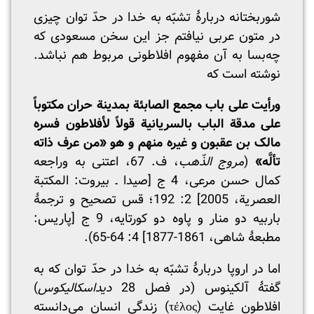
شوربختانه دربارۀ تشبّه به خدا در حدّ توان چیزی
در متون عربی نیافتم جز این سخن مسعودی که
چه‌بسا به آن مفهوم افلاطونی مربوط هم نباشد.
نوشته است که
ورأیت علی باب مجمع الصابئة بمدینة حران مکتوباً
علی مدقة الباب بالسریانیة قولاً لأفلاطون فسره
مالک بن عقبون و غیره منهم و هو «من عرف ذاته
تألَّه»
(
مروج الذّهب
، ف. 67، اعتنی به وراجعه
کمال حسن مرعی، 4 ج [صیدا ـ بیروت: المکتبة
العصریة، 2005] 2: 192؛ قس تصحیح و ترجمۀ
باربیه دو منار و پاوه دو کورتایه، 9 ج [پاریس:
مطبعۀ شاهی، 1861-1877] 4: 64-65).
اما در اروپا دربارۀ تشبّه به خدا در حدّ توان که به
گفتۀ آلکینوس (در فصل 28
دیداسکالیکوس
)
افلاطون غایت (τέλος) زندگی انسان می‌دانسته