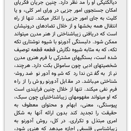
دیالکتیکی او را مد نظر دارد. چنین جریان فکری­ای
امکان جستجوی امور جزیی در ورای امر کلی، و یا
کلیت به جای امور جزیی را انکار می­کند. تنها از راه
انتقال همه بخش­ها و از خلال تضادهای درونی­شان
است که دریافتی زیباشناختی از هنر مدرن می­تواند
ممکن ­شود. دلبستگی آدورنو با شیوه نوشتاری تکه
تکه، که به مثابه شیوه نگارش قطعه قطعه­ توصیف
شده است، بستگی­های مشترکی با فرم هنری مدرن
شخصیت­های ادبی چون ساموئل بکت دارد. هرچند،
نیاز به گفتن ندارد که شیوه آدورنو ضد روش­
شناختی می­باشد. در مقابل آدورنو روش را از راه
فرم نفی می­کند. تنها از خلال چنین فرایندی است
که او می­تواند مفهوم­های زیباشناختی­ای چون سبک،
پیوستگی، معنی، ابهام و محتوای معطوف به
حقیقت را تجدید کند بدون ارائه آنها به شکل
امری مبتذل و تکراری. در کل، روش آدورنو به
زیباشناسی فلسفی اجازه می­دهد که هنری شود،