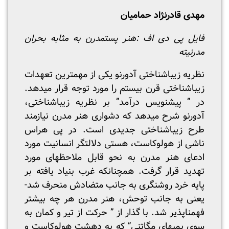
مهدی قادرنژاد حمامیان
فایل پی دی اف :
هنر پستمدرن به مثابه بحران
مدرنیته
نظریه زیباشناختی آدورنو یکی از مهم­ترین تعهدات
زیباشناختی قرن بیستم را مورد توجه قرار می­دهد.
در ” پیش­نویس درآمد” بر نظریه زیباشناختی،
آدورنو شرح می­دهد که دشواری هنر مدرن نیازمند
طرح زیباشناختی جدیدی است. در پی هراس
ناشی از هولوکاست، هستی دلالت­گر انسانیت مورد
ادعای هنر مدرن به نحو قابل ملاحظه­ای مورد
تهدید قرار گرفت. هم­چنانکه غرب بنیاد یافته بر
پایه خرد روشنگری به جانب متضادش منحرف شد-
یعنی به جانب توحش، هنر مدرن هر چه بیشتر
فهم­ناپذیر شد. با گذار از ” حرکت از تیر و کمان به
سوی بمب­های مگاتنی” که به دهشت هولوکاست و