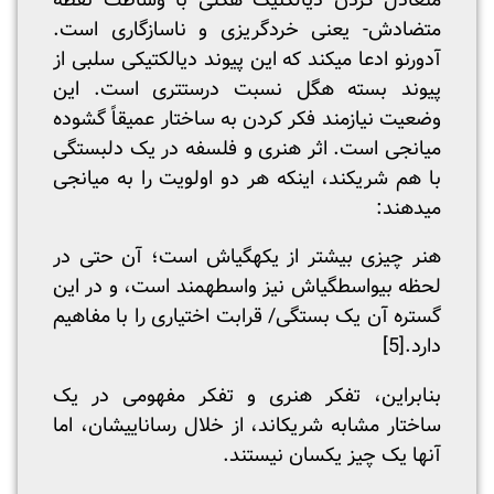
متعادل کردن دیالکتیک هگلی با وساطت نقطه
متضادش- یعنی خردگریزی و ناسازگاری است.
آدورنو ادعا می­کند که این پیوند دیالکتیکی سلبی از
پیوند بسته هگل نسبت درست­تری است. این
وضعیت نیازمند فکر کردن به ساختار عمیقاً گشوده
میانجی است. اثر هنری و فلسفه در یک دلبستگی
با هم شریکند، اینکه هر دو اولویت را به میانجی
می­دهند:
هنر چیزی بیشتر از یکه­گی­اش است؛ آن حتی در
لحظه بی­واسطگی­اش نیز واسطه­مند است، و در این
گستره آن یک بستگی/ قرابت اختیاری را با مفاهیم
دارد.
[5]
بنابراین، تفکر هنری و تفکر مفهومی در یک
ساختار مشابه شریک­اند، از خلال رساناییشان، اما
آنها یک چیز یکسان نیستند.