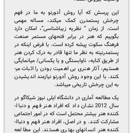
این پرسش که آیا روش آدورنو به ما در فهم
چرخش پست­مدرن کمک می­کند، مساله مهمی
است. از زمان ” نظریه زیباشناسی”، امکان دارد
بگوییم که هنر در برابر فتح­های مستمر صنعت
فرهنگ سکوت پیشه کرده است. با فرض اینکه در
پست­مدرنیته به نظر ما تنها قادر به درک کردن هنر
از طریق کنایه، نا­وابستگی و یا یکسانی/ میان­مایگی
هستیم، آثار هنری بی اهمیت بودن را اثبات می­
کنند. با این وجود روش آدورنو نیازمند اندیشیدن
به این چرخش تاریخی می­باشد.
یک مطالعه آماری در دانشگاه ایلی نیوز شیکاگو در
سال 2012 نشان داد که افراد هنر فهم و دنبال­
کننده هنر بیشتر محتمل است که در امور اجتماعی
مشارکت کنند. و در اصل، افراد هنر فهم و دنبال­
کننده هنر انسان­های بهتری هستند. این مطالعه