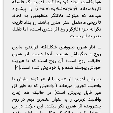
هولوکاست ایجاد کرد رها کند. آدورنو یک فلسفه
تاریخ­مندانه (
historicophilosophy
) را پیشنهاد
می­دهد که می­تواند دلالت­گر منظومه­ی به لحاظ
تاریخی محتمل هنر مدرن باشد. رویداد تاریخ­
نگرانه جزء آغازگر روح اثر هنری است، اما تقلیل­
پذیر به آن نیست:
… آثار هنری تبلور­های شکل­­یافته فرایندی مابین
روح و دیگری­اش هستند…آنجا عینیت اثر هنری
حقیقت روح است؛ آن روح است که با غیریت
خودش پیوسته شده و با خود یکی شده است.
[4]
بنابراین آدورنو اثر هنری را از هر گونه سازش با
واقعیت تجربی می­رهاند ( واقعیتی که به طور کل
غیر قابل پذیرش است) در حالیکه هم زمان
واقعیت تجربی را به عنوان عنصری مهم در روح
پیشرونده اثر هنری ذکر می­کند. این حرکت در پی