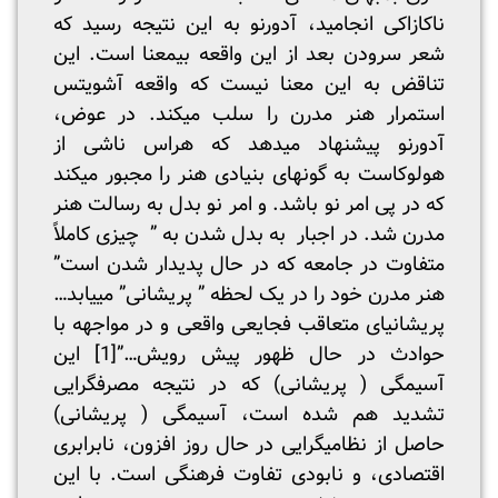
ناکازاکی انجامید، آدورنو به این نتیجه رسید که
شعر سرودن بعد از این واقعه بی­معنا است. این
تناقض به این معنا نیست که واقعه آشویتس
استمرار هنر مدرن را سلب می­کند. در عوض،
آدورنو پیشنهاد می­دهد که هراس ناشی از
هولوکاست به گونه­ای بنیادی هنر را مجبور می­کند
که در پی امر نو باشد. و امر نو بدل به رسالت هنر
مدرن شد. در اجبار به بدل شدن به ” چیزی کاملاً
متفاوت در جامعه که در حال پدیدار شدن است”
هنر مدرن خود را در یک لحظه ” پریشانی” می­یابد…
پریشانی­ای متعاقب فجایعی واقعی و در مواجهه با
حوادث در حال ظهور پیش رویش…”
[1]
این
آسیمگی ( پریشانی) که در نتیجه مصرف­گرایی
تشدید هم شده است، آسیمگی ( پریشانی)
حاصل از نظامی­گرایی در حال روز افزون، نابرابری
اقتصادی، و نابودی تفاوت فرهنگی است. با این