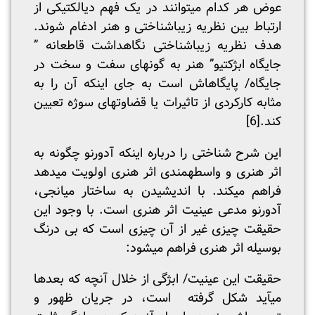
عوض هر کدام می­توانند در یک فهم دیالکتیکی از
ارتباط بین نظریه زیباشناختی و هنر ادغام شوند.
هدف نظریه زیباشناختی نگاه­داشت قاطعانه ”
جایگاه ابژکتیو” هنر به گونه­ای سفت و سخت در
جایگاه/ پایگاه­اش است به جای اینکه آن را به
مثابه کارکردی از تاثیرات یا قضاوت­های سوژه تعیین
کند.
[6]
این شرح شناختی را درباره اینکه آدورنو چگونه به
اثر هنری و واسطه­مندی اثر هنری اولویت می­دهد
فراهم می­کند. با اندیشیدن به ساختار میانجی،
آدورنو مدعی عینیت­ اثر هنری است. با وجود این
حقیقت چیزی غیر از آن چیزی است که بی درنگ
بوسیله اثر هنری فراهم می­شود:
حقیقت این عینیت­/ ابژگی از خلال آنچه که بعدها
می­آید شکل گرفته است، در جریان ظهور و