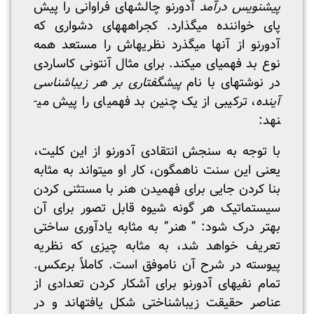
پیش­نویس درآمد
آدورنو چالش­های فراوانی را پیش
پای خواننده می­گذارد. کج­راهه­های دشواری که
آدورنو از آنها می­گذرد نظریه­اش را مستعد همه
نوع بد فهمی­ای می­کند. برای مثال آنتونی کاساردی
در نوشته­ای با نام
پیشگفتاری بر هر زیباشناسی
آینده
، ترکیبی از یک چنین بد فهمی­ای را پیش می­
نهد:
با توجه به سنجش انتقادی آدورنو از این کلیت،
یعنی این سنت ناهمگون، کار او می­تواند به مثابه
بنا کردن جایی برای فهمیدن هنر با مستثنی کردن
سیستماتیک هر گونه شیوه قابل تصور برای آن
بهتر درک شود: ” هنر” به مثابه یادآوری ساختی
تعریف خواهد شد، به مثابه چیزی که نظریه
پیوسته در شرح آن ناموفق است. کاملاً برعکس.
تمام نفی­های آدورنو برای آشکار کردن تعدادی از
عناصر حقیقت زیباشناختی شکل یافته­اند و در