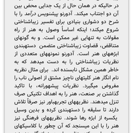
در حالیکه در همان حال از یک جدایی محض بین
آن دو اجتناب می­کند. آدورنو
پیش­نویس درآمد
را با
شرح دو دشواری بنیادی برای تفسیر زیباشناختی
شروع می­کند؛ اینکه اساساً وصول به هنر از راه
مقولات به تنهایی غیر ممکن است. و به گونه­ای
متناقض، قضاوت زیباشناختی متضمن دسته­بندی
ابژه­های هنر است. آدورنو نمونه­های متعددی از
نظریات زیباشناختی را به دست می­دهد که به
خاطر همین مشکل نابسنده اند. برای مثال نظریه
نام انگار هنر کلیت­های ناچیز مشتق از اصولی ناب را
مفروض می­گیرد. نظریات پیشه­ورانه، با تاکید
گذاشتن بر صنعت، هنر را به اهداف تکنیکی صرف
تنزل می­دهند. نظریه­های تجربه­باور نیز صرفاً تلاش
دارند تا سلیقه را دسته­بندی کرده و بدین وسیل
یکسره از ابژه رها شوند. نظریه­های فرهنگی نیز
هنر را با این می­سنجد که آن چطور با کلاسیک­های