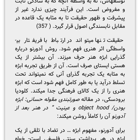
توسعه­اش، نه به واسطه آنچه که به سادگی ثابت
و مفروض است. این فرآیند چیزی ندارد غیر از
پیش­رفت و ظهور حقیقت تا به مثابه یک قاعده در
مقابل نابسندگی اصول قرار گیرد. ( 357)
حقیقت تنها می­تواند در ارتباط با فریفتار بی­
واسطگی اثر هنری فهم شود. روش آدورنو درباره
گذرایی ابژه هنر حرف می­زند. آن بیشتر از یک
هستی ایستای صرف است. آن از طریق تجربه ابژه
به مثابه یک تجربه گذرای آنی که نمی­تواند تحت
تسلط درآید یا به طور کامل فهم شود است که ابژه
هنری را از یک کالای فرهنگی جدا می­کند. کلودیا
برودسکی، در مقاله
صورت­بندی مقوله حسانی: ابژه
بودن/
object hood
و عینیت ” در هنر بعد از
آدورنو
آن را کاملاً روشن می­کند:
برای آدورنو، مفهوم ابژه … در تضاد با تلقی از یک
ابژه در هر برداشت سنتی فلسفی است- خواه