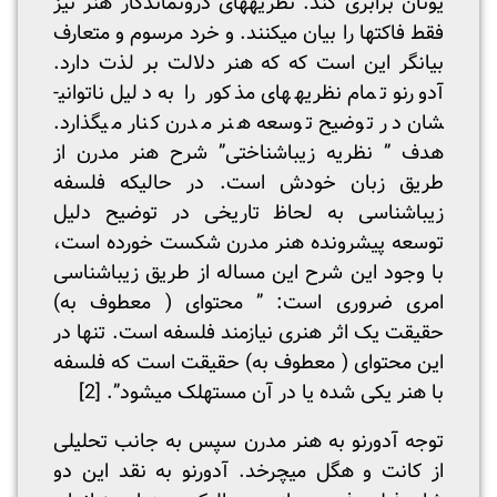
یونان برابری کند. نظریه­های درون­ماندگار هنر نیز
فقط فاکت­ها را بیان می­کنند. و خرد مرسوم و متعارف
بیان­گر این است که که هنر دلالت بر لذت دارد.
آدورنو تمام نظریه­های مذکور را به دلیل ناتوانی­
شان در توضیح توسعه هنر مدرن کنار می­گذارد.
هدف ” نظریه زیباشناختی” شرح هنر مدرن از
طریق زبان خودش است. در حالی­که فلسفه
زیباشناسی به لحاظ تاریخی در توضیح دلیل
توسعه پیش­رونده هنر مدرن شکست خورده است،
با وجود این شرح این مساله از طریق زیباشناسی
امری ضروری است: ” محتوای ( معطوف به)
حقیقت یک اثر هنری نیازمند فلسفه است. تنها در
این محتوای ( معطوف به) حقیقت است که فلسفه
با هنر یکی شده یا در آن مستهلک می­شود”.
[2]
توجه آدورنو به هنر مدرن سپس به جانب تحلیلی
از کانت و هگل می­چرخد. آدورنو به نقد این دو