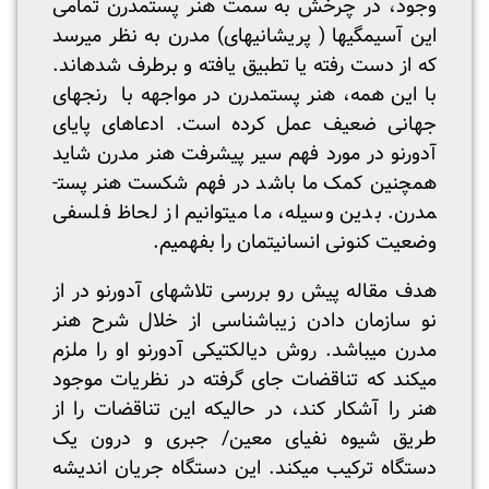
وجود، در چرخش به سمت هنر پست­مدرن تمامی
این آسیمگی­ها ( پریشانی­های) مدرن به نظر می­رسد
که از دست رفته­ یا تطبیق یافته­ و برطرف شده­اند.
با این همه، هنر پست­مدرن در مواجهه با رنجهای
جهانی ضعیف عمل کرده است. ادعا­های پایای
آدورنو در مورد فهم سیر پیشرفت هنر مدرن شاید
همچنین کمک ما باشد در فهم شکست هنر پست­
مدرن. بدین وسیله، ما می­توانیم از لحاظ فلسفی
وضعیت کنونی­ انسانیت­مان را بفهمیم.
هدف مقاله پیش رو بررسی تلاش­های آدورنو در از
نو سازمان دادن زیبا­­شناسی از خلال شرح هنر
مدرن می­باشد. روش دیالکتیکی آدورنو او را ملزم
می­کند که تناقضات جای گرفته در نظریات موجود
هنر را آشکار کند، در حالی­که این تناقضات را از
طریق شیوه نفی­ای معین/ جبری و درون یک
دستگاه ترکیب می­کند. این دستگاه جریان اندیشه