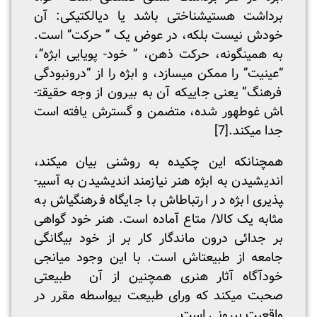
برداشت هستی­شناختی باشد یا دیالکتیکی: آن
خودش نیست بلکه، در عوض یک ” حرکت” است.
به همین­گونه، حرکت ذهن، ” خود- پویایی ابژه”،
“عینیت” را ممکن می­سازد، و ابژه را از “درون­بودگی
فرهنگ” یعنی جایی­که آن به بیرون از وجه حقیقت­
اش غوطه­ور شده، متضمن و گسترش یافته است
جدا می­کند.
[7]
همچنانکه این چکیده به روشنی بیان می­کند،
اندیشیدن به ابژه هنر نیازمند اندیشیدن به آسیب­
پذیری ابژه در ارتباط­اش با جایگاه فرهنگی­اش به
مثابه یک کالا/ متاع آماده است. هنر خود گواهی
بر جدائی درون ماندگار کار بر از خود بیگانگی
جامعه از طبیعت­اش است. با این وجود میانجی
خود­آگاه آثار هنری همچنین از آن طبیعتی
صحبت می­کند که ورای طبیعت بی­واسطه مقرر در
واقعیت بیرونی است.