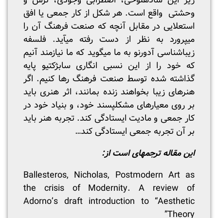
زیر این ساده­لوحی، اضطرابی وجودی، ترس و
وحشتی واقع است. هر شکل از کار جمعی یا افق
استعلایی در مقابل آنچه که صنعت فرهنگ آن را
می­پرورد به نظر از دست رفته می­آید. فلسفه
زیباشناسی آدورنو به ما می­گوید که ما نیازمند آنیم
که خود را از این نسبی انگاری سابژکتیو پایه
گذاشته شده توسط صنعت فرهنگ رها کنیم. اگر
هنرهای زیبا بخواهند زنده بمانند، اثر هنری باید
بر روی معیارهای مشکل­پسند خود، و بنیاد خود در
کار جمعی و مادیت ایستادگی کند. تجربه هنر باید
بر آن تجربه جمعی ایستادگی کند…
این مقاله ترجمه­ای است از:
Ballesteros, Nicholas, Postmodern Art as
the crisis of Modernity. A review of
Adorno’s draft introduction to “Aesthetic
Theory”