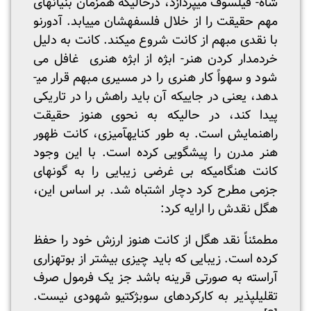
شاه- فیلسوف می­پردازد، درحالیکه همزمان بنیان­های
مهم حقیقت را از خلال فلسفه­شان می­یابد. آدورنو
با نقدی مبهم از کانت شروع می­کند. کانت به دلیل
خردمدار کردن هنر- ابژه از ابژه هنری غافل می
شود و سهواً کار هنری را در مسیری مبهم قرار می­
دهد، یعنی در جایی­که آن باید راهش را در تاریکی
پیدا کند، در حالیکه به نحوی هنوز حقیقت
راهنمایش است. به طور کنایه­آمیزی، کانت ظهور
هنر مدرن را پیشگویی کرده است. با این وجود
کانت هنگامی­که بی غرضی زیبایی را به گونه­ای
جزمی مطرح کرد دچار اشتباه شد. بر اساس این،
هگل نقد­ش را ارایه کرد:
مطمئناً نقد هگل از کانت هنوز ارزش خود را حفظ
کرده است. زیبایی که باید چیزی بیشتر از بوته­زاری
آراسته به صورتی قرینه باشد جز یک فرمول صرف
تقلیل­پذیر به کارکرد­­های سوبژکتیو شهودی نیست.