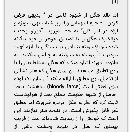
[3]
اما نقد هگل از شهود کانتی در ” بدیهی فرض
کردن ناصحیح این­همانی ورا- زیباشناسانه­ی سوبژه و
ابژه در امر کلی” به خطا می­رود. آدورنو وحدت
دیالکتیک هگل را با تصدیق جوهر از خود بیگانه
شده سوبژکتیویته بنیادی در بستگی با ابژه فهم­
ناپذیر ذاتاً پیوسته به مدرنیته به چالش می­کشد. به
علاوه، آدورنو اشاره می­کند که هگل به غلط هنر را با
روح تطبیق می­دهد؛ این بیان هگل که هنر نشانی
از تکمیل روح مطلق را ارائه می­کند ” بسان یک لوده
بازی لعنتی است (bloody farce)”. دهشت بی­حد
حاصل از شیوه حکومت مطلق بعد از هولوکاست
ثابت کرد که نظریه هگل درباره ضرورت امر مطلق
غیر قابل پذیرش است. در نتیجه هنر نیازمند این
است که خودش را از رضایت شادمانه بعد از فریب
بی­حدی که عقل در نتیجه وحشت ناشی از