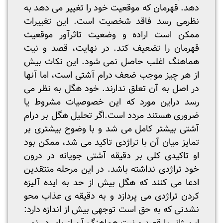
دهد. قهرمان که موقعیت خود را تغییر می دهد به
نظرمی رسد فاقد شخصیت است. این تغییرات
ممکن است اراده و وضعیت تاثرآور موقعیت
قهرمان را تضعیف کند. در نهایت، قصد و نیت
هماهنگ اغلب حاصل نمی شود. این نکات بیش
از هر چیز موجب ضعف درام آشتی است، اما آنها
در اصل به آن تعلق ندارند. خود هگل به نظر می
رسد دراین مورد که این خصوصیات مشروط یا
ضروری هستند مردد است.اگر تحلیل هگل بر درام
آشتی بیشتر کامل می شد و با وضوح بیشتری بر
تمایز میان آن با تراژدی تاکید می شد، ممکن بود
او تاکیدی کلی بر دقیقه آشتی جویانه در درون
خود تراژدی نداشته باشد. در این مرحله منتقدین
ادعا می کنند که هگل بیش از حد به ایده آلیزه
کردن تراژدی می پردازد و به دقیقه ی عذاب محو
نشدنی که به حق است توجهی بیش از اندازه دارد: