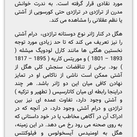
مورد نقادی قرار گرفته است. به ندرت خوانش
مدرن از تراژدی در تراژدی حتی کورسویی از آشتی
یا نظم عقلانی را مشاهده می کند.
هگل در کنار ژانر نوع دوستانه تراژدی، درام آشتی
را نیز تعریف می کند که تا حد زیادی مورد توجه
نخستین هگلی ها مانند کارل لودویگ میشله (
1893 – 1801 ) و موریتس کاریه ( 1895 – 1817
) بود. برخی از تناقضات سنجش کلی هگل از
آشتی ممکن است ناشی از ناکامی او در تمایز
نهادن کافی میان این دو ژانر باشد. هر چند
دراینجا رابطه ای میان کاتارسیس ( تطهیر و تزکیه )
و آشتی وجود دارد، تفاوت عمده ای نیز بین
تراژدی و درام آشتی وجود دارد، در آنچه که در
ادراک آن در آگاهی مخاطب یا در خود داستانی که
به روی صحنه می رود رخ می دهد. در این زمینه،
هگل به اومنیدس آیسخولوس و فیلوکتتس