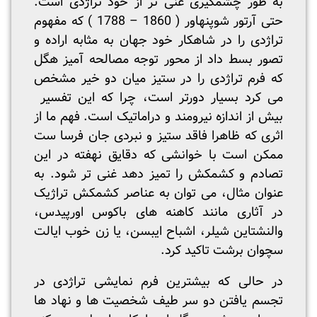
به طور چشمگیری غنی تر از خود تراژدی است.
حتی آرتور شوپنهاور ( 1860 – 1788 ) که مفهوم
تراژدی را در شاهکار خود جهان به مثابه اراده و
تصور بسط داد از محور توجه مصالحه آمیز هگل
که فرم تراژدی را در ستیز میان دو خیر مشخص
می کرد بسیار دورتر است، چرا که این تفسیر
بیش از اندازه نیرومند و دراماتیک است. فهم ما از
اثری که ظاهرا فاقد ستیز و نبردی جان فرسا ست
ممکن است با خوانشی که دقایق نهفته در این
تصادم و کشمکش را تمیز دهد غنی تر شود. به
عنوان مثال، می توان به عناصر کشمکش تراژیک
در آثاری مانند کاهنه های باکوس اورپیدس،
والنشتاین شیلر، اشباح ایبسن، یا زن خوب ایالت
سچوان برشت تاکید کرد.
در حالی که بیشترین فرم نمایشی تراژدی در
تجسم یافتن دو سر طیف شخصیت ها و نهاد ها