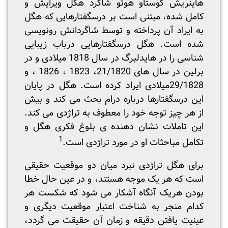
هاینریش گوستاو هوتو شاگرد هگل ویرایش و
کامل شده، مبتنی است بر درسگفتارهایی که هگل
به ایراد آن پرداخته و توسط شاگردانش رونویسی
شده است. هگل درسگفتارهایی درباب زیبایی
شناسی را در هایدلبرگ در سال 1818 میلادی و در
برلین در سال های 21/1820، 1823 ، 1826 ، و
29/1828میلادی ایراد کرده است. هگل در پایان
این درسگفتارها درباره درام بحث می کند و بیش
از هر چیز توجه خود را معطوف به تراژدی می کند.
این تاملات نشان دهنده ی بلوغ فکری هگل و
1
تکامل مباحثات او در مورد تراژدی است.
برای هگل تراژدی نبرد میان دو موقعیت حقیقی
است که هر یک موجه هستند، و در عین حال خطا
بودن هریک آنگاه آشکار می شود که شکست هر
کدام منجر به شناخت اعتبار موقعیت دیگری و
عینیت یافتن دقیقه و زمان آن حقیقت می گردد،