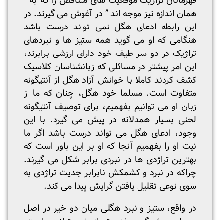
قهرمانان تراژیک موقعیت های متناقص را که به ”
همان اندازه نیز موجه اند ” در آغوش می گیرند. در
این رابطه ادعای هگل نمی تواند درست باشد
هنگامی که او می گوید همه ستیز ها و نبردهای
تراژیک در دو سر طیف خود دارای ارزشی برابرند،
این امر پیشتر در مسائلی که زبانشناسان کلاسیک
کشف کردند کاملا با خوانش آزاد هگل از آنتیگونه
متفاوت است. مسلما خود هگل، چنان که ما از
زبان او می توانیم بفهمیم، برای توصیف آنتیگونه
لحنی بسیار همدلانه در پیش می گیرد. با این
وجود، ادعای هگل می تواند درست باشد اگر ما
نیت او را بفهمیم آنجا که او بر این باور است که
بهترین تراژدی ها در نبردی برابر شکل می گیرند.
چراکه در نبرد و کشمکش نابرابر جدیت تراژدی به
سوی نوعی تقلیل یافتن گرایش پیدا می کند.
در واقع، ستیز و نبرد هگلی میان دو خیر در اصل