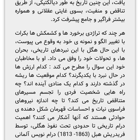
یافت، این چنین تاریخ به طور دیالکتیکی، از طریق
تناقض و منفیت، بسوی غایتی عقلانی و همواره
بیشتر فراگیر و جامع پیشرفت کرد.
هر چند که تراژدی برخورد ها و کشمکش ها بکرات
با تغییر الگو و نمونه ی خود به وقوع می پیوست،
با این حال هگل با این نبردهای تاریخی، بحران
ها، و تحولات خود را وفق می داد. او با مخاطبان
خود این سوال را مطرح می کند : کدام ارزش ها
در حال نبرد با یکدیگرند؟ کدام موقعیت ها ریشه
در گذشته دارند و کدام یک منادی آینده اند؟ چه
راه هایی شخصیت فردی را تجسم مسیرهای
متناقض تاریخ می کند؟ تا چه اندازه نیروهای
فراسوی نیات و احساسات قهرمان شکل دهنده ی
حوادثی هستند که آنها آشکار می کنند؟ اهمیت
درام تاریخی تا حدودی تحت نفوذ هگلی، توسط
فریدریش هبل (1863- 1813) درام نویس آلمانی