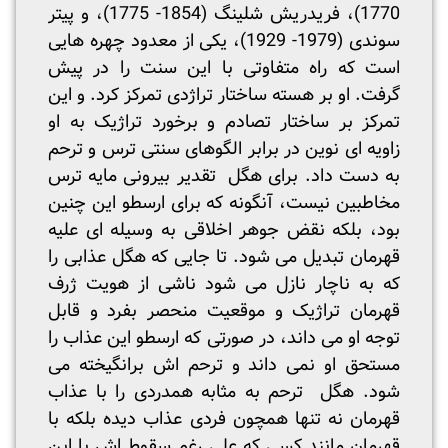
1770)، فریدریش شلینگ (1854- 1775)، و پیتر
سوندی (1979- 1929)، یکی از معدود چهره هایی
است که راه متفاوتی با این سنت را در پیش
گرفت. او بر هسته ساختار تراژدی تمرکز کرد. و این
تمرکز بر ساختار تصادم و برخورد تراژیک به او
زاویه ای نوین در برابر الگوهای سنتی ترس و ترحم
به دست داد. برای هگل تقدیر بیرونی مایه ترس
مخاطبین نیست، آنگونه که برای ارسطو این چنین
بود، بلکه نقض جوهر اخلاقی به وسیله ای علیه
قهرمان تبدیل می شود. تا جایی که هگل عذابی را
که به ناچار نازل می شود ناشی از هویت ژرف
قهرمان تراژیک و موقعیت منحصر بفرد و قابل
توجه او می داند، در صورتی که ارسطو این عذاب را
مستحق او نمی داند و ترحم اش برانگیخته می
شود. هگل ترحم به مثابه همدردی را با عذاب
قهرمان نه تنها همچون فردی عذاب دیده بلکه با
قهرمان مانند کسی که علی رغم سقوط اش با این