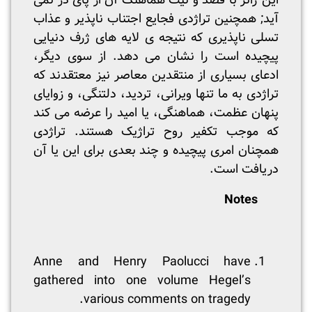
این ژانر با قصد و نیت هماهنگ آن از پای در نمی
آید; همچنین تراژدی فجایع اجتناب ناپذیر و عذاب
تسلی ناپذیری که نتیجه ی لایه های ژرف دنیایی
پیچیده است را نشان می دهد. از سوی دیگر،
ادعای بسیاری از منتقدین معاصر نیز معتقدند که
تراژدی به ما تنها ویرانی، تردید، دلتنگی، و زوایای
پنهان عظمت، هماهنگی، یا امید را عرضه می کند
که موجب تکفیر روح تراژیک هستند. تراژدی
همچنان امری پیچیده و چند بعدی برای این یا آن
دریافت است.
Notes
Anne and Henry Paolucci have
gathered into one volume Hegel’s
various comments on tragedy.