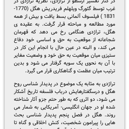
در کنار تفسیر ارسطو از تراژدی، نظریه تراژدی در
غرب توسط گئورگ ویلهلم فریدریش هگل (1770-
1831 ) فیلسوف آلمانی بسط یافت و بیش از همه
مورد مطالعه و مباحثه قرار گرفت. به عقیده ی
هگل، تراژدی هنگامی رخ می دهد که قهرمان
شجاعانه از موقعیت به حق و اساسی خود دفاع
می کند، و البته در عین حال با انجام این کار در
ستیزی میان موقعیت به حق خود و وضعیت مغایر
با آن به نحوی یک سویه گرفتار می شود و بدین
ترتیب میان عظمت و گناهکاری قرار می گیرد.
تراژدی به مثابه یک موضوع در پدیدار شناسی روح
هگل و درسگفتارهایش درباب فلسفه تاریخ آشکار
می شود، دو اثری که به طور حتم جزو آثار شناخته
شده او در جهان انگلیسی- آمریکایی به شمار می
روند. هگل در فصل پنجم پدیدار شناسی بحث
هایی را پیرامون شخصیت، کنش اخلاقی و گناه تا