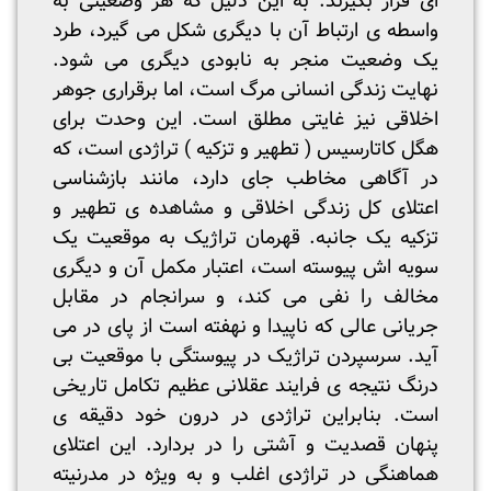
ای قرار بگیرند. به این دلیل که هر وضعیتی به
واسطه ی ارتباط آن با دیگری شکل می گیرد، طرد
یک وضعیت منجر به نابودی دیگری می شود.
نهایت زندگی انسانی مرگ است، اما برقراری جوهر
اخلاقی نیز غایتی مطلق است. این وحدت برای
هگل کاتارسیس ( تطهیر و تزکیه ) تراژدی است، که
در آگاهی مخاطب جای دارد، مانند بازشناسی
اعتلای کل زندگی اخلاقی و مشاهده ی تطهیر و
تزکیه یک جانبه. قهرمان تراژیک به موقعیت یک
سویه اش پیوسته است، اعتبار مکمل آن و دیگری
مخالف را نفی می کند، و سرانجام در مقابل
جریانی عالی که ناپیدا و نهفته است از پای در می
آید. سرسپردن تراژیک در پیوستگی با موقعیت بی
درنگ نتیجه ی فرایند عقلانی عظیم تکامل تاریخی
است. بنابراین تراژدی در درون خود دقیقه ی
پنهان قصدیت و آشتی را در بردارد. این اعتلای
هماهنگی در تراژدی اغلب و به ویژه در مدرنیته