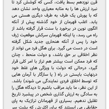
قرن نوزدهم بسط یافت، کسی که کوشش کرد تا
نبرد ارزش ها را به مثابه معیاری واحد نشان دهد
که با یورش یک طرف به طرف دیگری هستی می
یابد. اغلب قهرمان از خود گذشته پیش از آنکه
الگوی نوین در برخورد با سنت قرار گرفته باشد از
راه می رسد، یا اینکه قهرمان سرکش موقعیت ژرف
خود را پس از آنکه هنحاری جدید شکل گرفته
است در دست می گیرد. برای هگل فرد می تواند از
نظر اخلاقی بر حق باشد، و دولت منحط ، چنان
که فرد ممکن است بیشتر هم تراز با امر کلی قرار
گیرد، درحالی که دولت با ویژگی های غلط خود
درنهایت بایستی در راه ( یا سازگار با آرمان هایی
که توسط اخلاق فردی نمایندگی می شوند) باشد.
از این نظر، ما باید مراقب باشیم تا دیدگاه هگل را
به سادگی به ارزش گذاری شخص در پیشبرد تاریخ
تقلیل ندهیم. بسیاری از قهرمانان تراژیک به پای
حقایقی می ایستند که برای اکثریتی که پشت سر