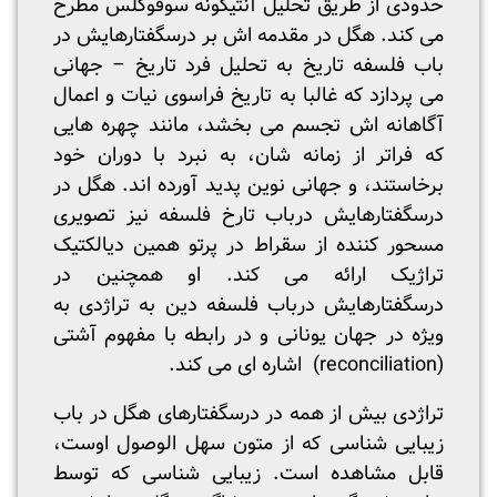
حدودی از طریق تحلیل آنتیگونه سوفوکلس مطرح
می کند. هگل در مقدمه اش بر درسگفتارهایش در
باب فلسفه تاریخ به تحلیل فرد تاریخ – جهانی
می پردازد که غالبا به تاریخ فراسوی نیات و اعمال
آگاهانه اش تجسم می بخشد، مانند چهره هایی
که فراتر از زمانه شان، به نبرد با دوران خود
برخاستند، و جهانی نوین پدید آورده اند. هگل در
درسگفتارهایش درباب تارخ فلسفه نیز تصویری
مسحور کننده از سقراط در پرتو همین دیالکتیک
تراژیک ارائه می کند. او همچنین در
درسگفتارهایش درباب فلسفه دین به تراژدی به
ویژه در جهان یونانی و در رابطه با مفهوم آشتی
(reconciliation) اشاره ای می کند.
تراژدی بیش از همه در درسگفتارهای هگل در باب
زیبایی شناسی که از متون سهل الوصول اوست،
قابل مشاهده است. زیبایی شناسی که توسط