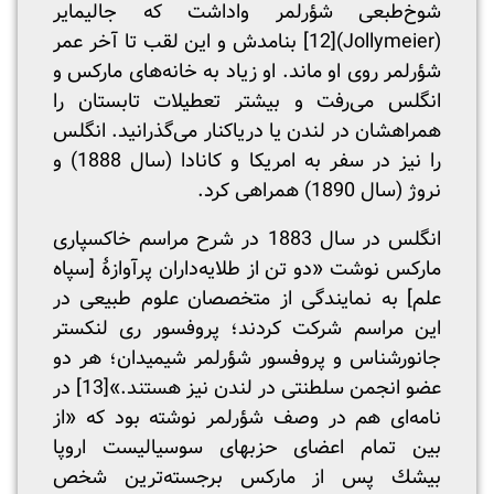
شوخ‌طبعی شؤرلمر واداشت که جالیمایر
(Jollymeier)
[12]
بنامدش و این لقب تا آخر عمر
شؤرلمر روی او ماند. او زیاد به خانه‌های مارکس و
انگلس می‌رفت و بیشتر تعطیلات تابستان را
همراهشان در لندن یا دریاکنار می‌گذرانید. انگلس
را نیز در سفر به امریکا و کانادا (سال 1888) و
نروژ (سال 1890) همراهی کرد.
انگلس در سال 1883 در شرح مراسم خاکسپاری
مارکس نوشت «دو تن از طلایه‌داران پرآوازۀ [سپاه
علم] به نمایندگی از متخصصان علوم طبیعی در
این مراسم شرکت کردند؛ پروفسور ری لنکستر
جانورشناس و پروفسور شؤرلمر شیمیدان؛ هر دو
عضو انجمن سلطنتی در لندن نیز هستند.»
[13]
در
نامه‌ای هم در وصف شؤرلمر نوشته بود که «از
بین تمام اعضای حزبهای سوسیالیست اروپا
بیشك پس از مارکس برجسته‌ترین شخص