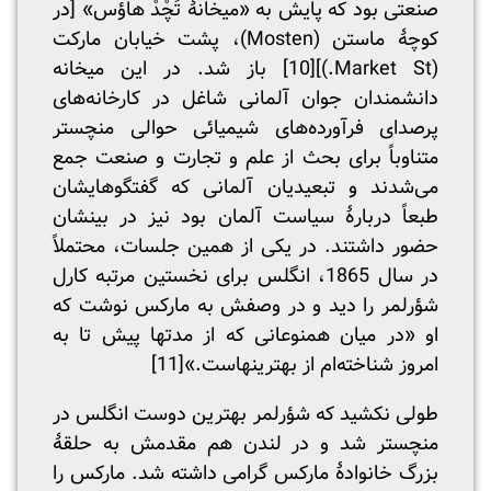
صنعتی بود که پایش به «میخانۀ تَچْدْ هاؤس» [در
کوچۀ ماستن (Mosten)، پشت خیابان مارکت
(Market St.)]
[10]
باز شد. در این میخانه
دانشمندان جوان آلمانی شاغل در کارخانه‌های
پرصدای فرآورده‌های شیمیائی حوالی منچستر
متناوباً برای بحث از علم و تجارت و صنعت جمع
می‌شدند و تبعیدیان آلمانی که گفتگوهایشان
طبعاً دربارۀ سیاست آلمان بود نیز در بینشان
حضور داشتند. در یکی از همین جلسات، محتملاً
در سال 1865، انگلس برای نخستین مرتبه کارل
شؤرلمر را دید و در وصفش به مارکس نوشت که
او «در میان همنوعانی که از مدتها پیش تا به
امروز شناخته‌ام از بهترینهاست.»
[11]
طولی نکشید که شؤرلمر بهترین دوست انگلس در
منچستر شد و در لندن هم مقدمش به حلقۀ
بزرگ خانوادۀ مارکس گرامی داشته شد. مارکس را