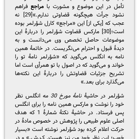
تأمل در این موضوع و مشورت با
مراجع
فراهم
نشود جرأت هیچگونه قضاوتی ندارم.»
[29]
نه
عجب که [یکی از] این «مراجع» کارل شؤرلمر بوده
است؛
[30]
مارکس قضاوت شؤرلمر را دربارۀ این
موضوعات حاصل تخصص وی می‌دانست و به
دیدۀ قبول و احترام می‌نگریست. در خاتمۀ همین
نامه به انگلس می‌گوید که «شؤرلمر نامۀ تو را
خواند و می‌گوید که در اصول با تو همرأی است اما
تشریح جزئیات قضاوتش را دربارۀ این نکته‌ها
می‌گذارد برای بعد.»
شؤرلمر در حاشیۀ
نامۀ مورخ 30 مه
انگلس نظر
خود را نوشت و مارکس همین نامه را برای انگلس
پس فرستاد. در حاشیۀ نکتۀ شمارۀ 1 که هدف
اصلی علوم طبیعی را پژوهش در خصوص مادۀ در
حرکت اعلام کرده بود شؤرلمر نوشته است «بسیار
خوب؛ این نظر خود من نیز هست. ک.ش.» و در