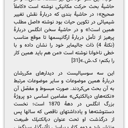
حاشیۀ بحث حرکت مکانیکی نوشته است «کاملاً
صحیح»؛ در حاشیۀ بندی که دربارۀ نقش تغییر
شیمیائی در تکوین حیات بود نوشته «اصل مطلب
همین است!» و در حاشیۀ سخن انگلس دربارۀ
پرهیز از تأمل دربارۀ ارگانیسمها تا موقع مناسب
(نکتۀ 4) ذات جالیمایر خود را نشان داده و با
خطی ناخوانا نوشته است «من هم باید همین کار
را بکنم؛ ک.ش.»
[31]
این سه سوسیالیست در دیدارهای مکررشان
دربارۀ همین موضوعات و سایر موضوعات مرتبط
به آن بحث می‌کردند. صورت مبسوط و مفصّل آن
«نکته‌های دیالکتیکی» مضامین اساسی دو پروژۀ
بزرگ انگلس در دهۀ 1870 است؛ نخست
دستنوشته‌ها و یادداشتهای ناقصی که سالها پس
از درگذشت او تحت عنوان
دیالکتیك طبیعت
منتشر شد و دوم کتاب براستی تأثیرگذار
سرنگونی