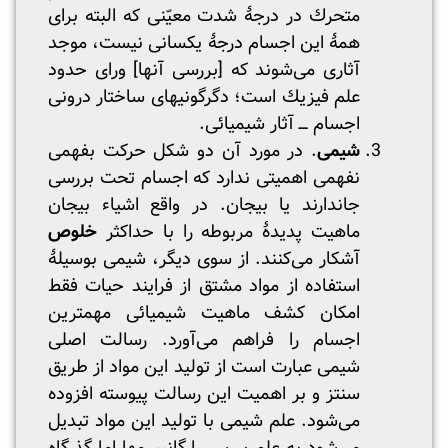
متحرك در درجۀ شدت معیّنی که البته برای
همۀ این اجسام درجۀ یکسانی نیست، موجد
آثاری می‌شوند که [بررسی آنها] ورای حدود
علم فیزیك است؛ دگرگونیهای ساختار درونی
اجسام ـــ آثار شیمیائی.
شیمی
. در مورد آن دو شکل حرکت بفهمی
نفهمی اهمیتی ندارد که اجسام تحت بررسی
جاندارند یا بیجان. در واقع اشیاء بیجان
ماهیت پدیدۀ مربوطه را با حداکثر
خلوص
آشکار می‌کنند. از سوی دیگر، شیمی بوسیلۀ
استفاده از مواد مشتق از فرایند حیات فقط
امکان کشف ماهیت شیمیائی مهمترین
اجسام را فراهم می‌آورد. رسالت اصلی
شیمی عبارت است از تولید این مواد از طریق
سنتز و بر اهمیت این رسالت پیوسته افزوده
می‌شود. علم شیمی با تولید این مواد تبدیل