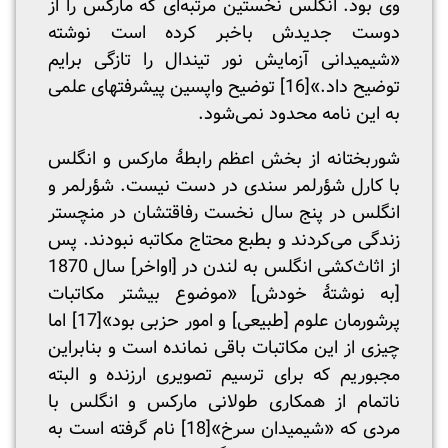
وی بود. انگلس نخستین مرتبه‌ای که مارکس را از
دوست جدیدش باخبر کرده است نوشته
«شیمیدانی آزمایش نور تیندال را تازگی برایم
توضیح داد.»
[16]
توضیح واپسین پیشرفتهای علمی
به این نامه محدود نمی‌شود.
شوربختانه از بخش اعظم رابطۀ مارکس و انگلس
با کارل شؤرلمر سندی در دست نیست. شؤرلمر و
انگلس در پنج سال نخست رفاقتشان در منچستر
زندگی می‌کردند و بطبع محتاج مکاتبه نبودند. پس
از اثاث‌کشی انگلس به لندن در [اواخر] سال 1870
[به نوشتۀ خودش] «موضوع بیشتر مکاتبات
پرشورمان علوم [طبیعی] و امور حزبی بود»
[17]
اما
چیزی از این مکاتبات باقی نمانده است و بنابراین
مجبوریم که برای ترسیم تصویری ارزنده و البته
ناتمام از همکاری طولانی مارکس و انگلس با
مردی که «شیمیدان سرخ»
[18]
نام گرفته است به