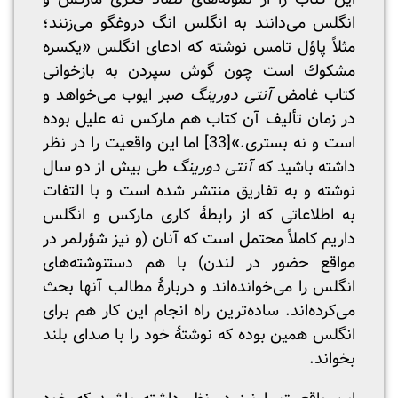
انگلس می‌دانند به انگلس انگ دروغگو می‌زنند؛
مثلاً پاؤل تامس نوشته که ادعای انگلس «یکسره
مشکوك است چون گوش سپردن به بازخوانی
کتاب غامض
آنتی
دورینگ
صبر ایوب می‌خواهد و
در زمان تألیف آن کتاب هم مارکس نه علیل بوده
است و نه بستری.»
[33]
اما این واقعیت را در نظر
داشته باشید که
آنتی
دورینگ
طی بیش از دو سال
نوشته و به تفاریق منتشر شده است و با التفات
به اطلاعاتی که از رابطۀ کاری مارکس و انگلس
داریم کاملاً محتمل است که آنان (و نیز شؤرلمر در
مواقع حضور در لندن) با هم دستنوشته‌های
انگلس را می‌خوانده‌اند و دربارۀ مطالب آنها بحث
می‌کرده‌اند. ساده‌ترین راه انجام این کار هم برای
انگلس همین بوده که نوشتۀ خود را با صدای بلند
بخواند.