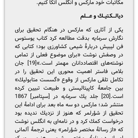
مکاتبات خود مارکس و انگلس اتکا کنیم.
دیالـــکـتیــك و عــــلم
یکی از آثاری که مارکس در هنگام تحقیق برای
نگارش
سرمایه
بدقت مطالعه کرد کتاب یوستوس
فن لیبیش دربارۀ شیمی کشاورزی بود؛ کتابی که
در وصفش نوشت «برای موضوع فعلی از تمامی
نوشته‌های اقتصاددانان مهمتر است.»
[19]
جان
بلامی فاستر اهمیت محوری این تحقیق را در
تکامل تلقی مارکس از وقوع «گسست متابولیك»
بین جامعۀ کاپیتالیستی و طبیعت تبیین کرده
است.
[20]
جلد یك
سرمایه
در [سپتامبر] 1867
منتشر شد؛ مارکس دو سه ماه بعد برای ادامۀ این
تحقیق از شؤرلمر که هنوز از نزدیك ندیده بود
درخواست کمك کرد و در نامه‌ای به انگلس نوشت
که «از رسالۀ مختصر شؤرلمر» یعنی ترجمۀ آلمانی