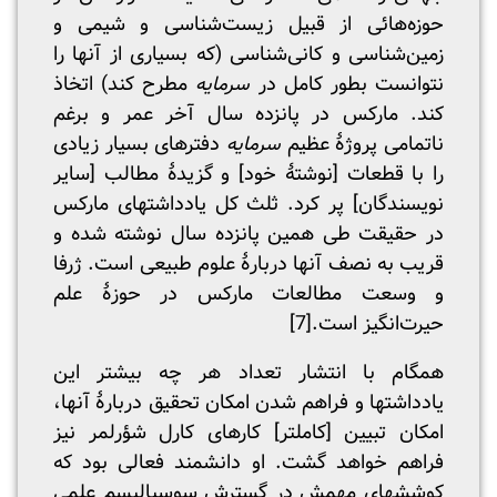
حوزه‌هائی از قبیل زیست‌شناسی و شیمی و
زمین‌شناسی و کانی‌شناسی (که بسیاری از آنها را
نتوانست بطور کامل در
سرمایه
مطرح کند) اتخاذ
کند. مارکس در پانزده سال آخر عمر و برغم
ناتمامی پروژۀ عظیم
سرمایه
دفترهای بسیار زیادی
را با قطعات [نوشتۀ خود] و گزیدۀ مطالب [سایر
نویسندگان] پر کرد. ثلث کل یادداشتهای مارکس
در حقیقت طی همین پانزده سال نوشته شده و
قریب به نصف آنها دربارۀ علوم طبیعی است. ژرفا
و وسعت مطالعات مارکس در حوزۀ علم
حیرت‌انگیز است.
[7]
همگام با انتشار تعداد هر چه بیشتر این
یادداشتها و فراهم شدن امکان تحقیق دربارۀ آنها،
امکان تبیین [کاملتر] کارهای کارل شؤرلمر نیز
فراهم خواهد گشت. او دانشمند فعالی بود که
کوششهای مهمش در گسترش سوسیالیسم علمی