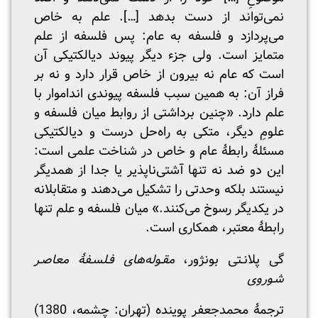
نمی‌تواند از دست بدهد […]. علم به خاص
می‌پردازد و فلسفه به عام: پس فلسفه از علم
متمایز است. ولی جزء دیگر پیوند دیالکتیکی آن
است که عام نه بیرون از خاص قرار دارد و نه بر
فراز آن: به همین سبب فلسفه پیوندی انداموار با
علم دارد. «چنین برداشتی از روابط میان فلسفه و
علومِ دیگر، متکی به راه‌حل درست و دیالکتیکی
مسئلۀ رابطۀ عام و خاص در شناخت علمی است:
این دو ضد نه تنها آشتی‌ناپذیر یا جدا از همدیگر
نیستند بلکه وحدتی را تشکیل می‌دهند و متقابلانه
در یکدیگر رسوخ می‌کنند.» میان فلسفه و علم تنها
رابطۀ معتبر، همکاری است.
گی پلانـتی بونژور،
مقـوله‌های فـلسـفۀ معاصـر
شـوروی
ترجمۀ محمدجعفر پوینده (تهران: چشمه، 1380)