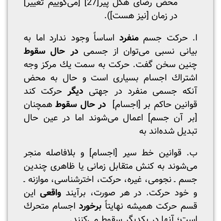
محض رضای هگل پیر
[27]
[می‌گوییم تغییر]
در زمان [نیز هست]).
ا. حرکت جسم
منفرد
اساساً وجود ندارد اما به
بیانی نسبی می‌توان از جسمی
در حال سقوط
چنین سخن گفت. حرکت به سمت یك مرکز وجه
اشتراك اجسام بسیاری است و حال به محض
آنکه جسمی منفرد در جهتی
دیگر
حرکت کند
قوانین حاکم بر [اجسام]
در حال سقوط
همچنان
[بر آن جسم] اعمال می‌شوند اما در عین حال
تبدیل شده‌اند به
ب. قوانین خط سیر [اجسام] و بلافاصله منجر
می‌شوند به کنش متقابل زمانی یا ظاهری چندین
جسم ـ نجومی، غیره، حرکت، اخترشناسی، موازنه ـ
و خود حرکت. در هر صورت، برآیند
واقعی
این
قسم حرکت همیشه نهایتاً
برخورد
اجسام متحرك
است؛ آنها در یکدیگر سقوط می‌کنند.