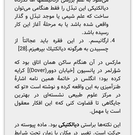
می‌شود به علم بررسی ارگانیسمها اما گذرگاه
دیالکتیکی این تبدّل را فقط هنگامی می‌توان
ساخت که علم شیمی یا موجد تبدّل و گذار
واقعی شده باشد یا به مرحلۀ آغاز این کار
رسیده باشد.
ارگانیسم. در این فقره باید عجالتاً از
چسبیدن به هرگونه دیالکتیك بپرهیزم.
[28]
مارکس در آن هنگام ساکن همان اتاق بود که
شؤرلمر در پانسیون [خیابان دوور(Dover)] کرایه
کرده بود؛ انگلس در خاتمۀ همین نامه اشارۀ
طنزآمیزی به این واقعه کرده و نوشته است «تو که
در مرکز علوم طبیعی نشسته‌ای در بهترین
جایگاهی تا قضاوت کنی که» این افکار معقول
است یا مهمل.
این نکته‌ها براستی
دیالکتیکی
بود. ماده پیوسته در
حرکت است. تغییر در مکان یا زمان تحت شرایط