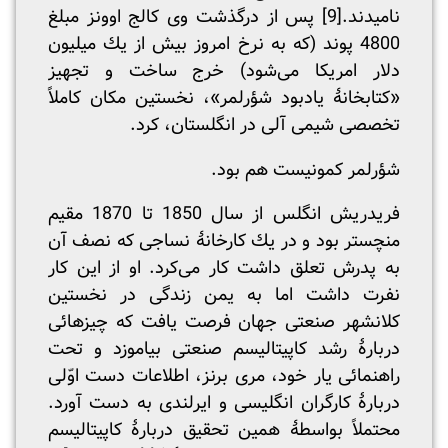
نامیدند.
[9]
پس از درگذشت وی کالج اوونز مبلغ
4800 پوند (که به نرخ امروز بیش از یك میلیون
دلار امریکا می‌شود) خرج ساخت و تجهیز
«کتابخانۀ یادبود شؤرلمر»، نخستین مکان کاملاً
تخصصی شیمی آلی در انگلستان، کرد.
شؤرلمر کمونیست هم بود.
فریدریش انگلس از سال 1850 تا 1870 مقیم
منچستر بود و در یك کارخانۀ نساجی که نصف آن
به پدرش تعلق داشت کار می‌کرد. او از این کار
نفرت داشت اما به یمن زندگی در نخستین
کلانشهر صنعتی جهان فرصت یافت که چیزهائی
دربارۀ رشد کاپیتالیسم صنعتی بیاموزد و تحت
راهنمائی یار خود، مری برنز، اطلاعات دست اوّلی
دربارۀ کارگران انگلیسی و ایرلندی به دست آورد.
محتملاً بواسطۀ همین تحقیق دربارۀ کاپیتالیسم