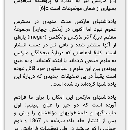
[…] مارکس نیز به اندازۀ او پژوهندۀ تیزهوش
بسیاری از همان موضوعات است.»
[6]
یادداشتهای مارکس مدت مدیدی در دسترس
عموم نبود اما اکنون در [بخش چهارم] مجموعۀ
معظم
دورۀ آثار مارکس و انگلس
(mega²) پاره‌ای
از آنها منتشر شده و باقی نیز در دست انتشار
است. کلیۀ ادعاهائی که دربارۀ بیعلاقگی مارکس
به علوم طبیعی کرده‌اند یا اینکه گفته‌اند او به هیچ
پیوندی بین این علوم و سیاستهای خود قائل نبوده
است یقیناً در پی تحقیقات جدیدی که دربارۀ این
یادداشتها کرده‌اند رد شده است.
یادداشتهای مارکس این امکان را برای ما فراهم
آورده است که دو چیز را عیان ببینیم: اول
دلبستگیها و دلمشغولیهای مؤلفشان را پیش و
پس از انتشار جلد یك
سرمایه
در 1867 و دوم
جهاتی را که می‌شد در طی تحقیقات فراوانش در