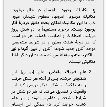
ج. مکانیك برخورد ـ اجسام در حال برخورد.
مکانیك مرسوم، اهرمها، سطوح شیبدار، غیره.
خب
با این مکانیك امکان بحث دقیق دربارۀ آثار
برخورد نیست
. برخورد مستقیماً به دو شکل بروز
می‌کند: اصطکاك و اصابت. خصلت هر دو است
که در درجۀ شدت معیّن و در شرایط مشخصی
موجد آثاری جدید شوند؛ آثاری از قبیل
گرما
و
نور
و
الکتریسیته
و
مغناطیس
که ماهیتشان دیگر فقط
مکانیکی نیست.
علم فیزیك مقتضی
، علم [بررسی] این
شکلهای حرکت، پس از آنکه هر شکل حرکت
را به تفکیك از شکل دیگر بررسی کرد این
واقعیت را تصدیق می‌کند که هر دو شکل در
شرایط مشخصی ادغام می‌شوند و سرانجام
کشف خواهد کرد که همگی این اجسام