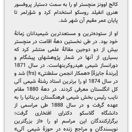
کالج اوونز منچستر او را به سمت دستیار پروفسور
هنری انفیلد روسکو استخدام کرد و شؤرلمر تا
پایان عمر مقیم آن شهر شد.
او از ستوده‌ترین و مستعدترین شیمیدانان زمانۀ
خود بود. در طی نخستین دهۀ اقامت در منچستر
بیش از دو دوجین مقالۀ علمی منتشر کرد که
بسیاری از آنها در شمار پژوهشهای پیشگام و
دورانساز شیمی هیدروکربنهاست. در سال 1871
[برندۀ جایزۀ] «همکار انجمن سلطنتی» (frs) شد و
در سال 1874 او را برترین استاد رشتۀ شیمی آلی
کل انگلستان معرفی کردند. در دهۀ 1880 مقام
نایب رئیس بخش شیمی فرهنگستان بریتانیا را به
عهده گرفت و در سال 1888 طی مراسمی از
دانشگاه گلاسکو دکترای افتخاری گرفت؛
برگزارکنندگان این مراسم او را «از بزرگترین
نویسندگان و مراجع زنده در حوزۀ شیمی آلی»