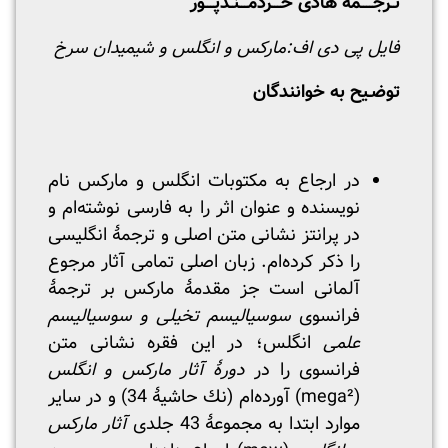
تـرجــــمۀ هادی خـــردمـــنـدپـــور
فایل پی دی اف:
مارکس و انگلس و شیمیدان سرخ
توضـیح به خوانندگان
در ارجاع به مکتوبات انگلس و مارکس نام
نویسنده و عنوان اثر را به فارسی نوشته‌ام و
در پرانتز نشانی متن اصلی و ترجمۀ انگلیسی
را ذکر کرده‌ام. زبان اصلی تمامی آثار مرجوع
آلمانی است جز مقدمۀ مارکس بر ترجمۀ
فرانسوی
سوسیالیسم تخیلی و سوسیالیسم
علمی
انگلس؛ در این فقره نشانی متن
فرانسوی را در
دورۀ آثار مارکس و انگلس
(mega²) آورده‌ام (نك حاشیۀ 34) و در سایر
موارد ابتدا به مجموعۀ 43 جلدی
آثار مارکس