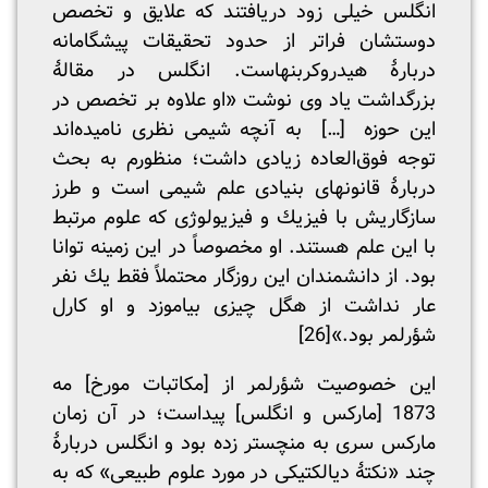
انگلس خیلی زود دریافتند که علایق و تخصص
دوستشان فراتر از حدود تحقیقات پیشگامانه
دربارۀ هیدروکربنهاست. انگلس در مقالۀ
بزرگداشت یاد وی نوشت «او علاوه بر تخصص در
این حوزه […] به آنچه شیمی نظری نامیده‌اند
توجه فوق‌العاده زیادی داشت؛ منظورم به بحث
دربارۀ قانونهای بنیادی علم شیمی است و طرز
سازگاریش با فیزیك و فیزیولوژی که علوم مرتبط
با این علم هستند. او مخصوصاً در این زمینه توانا
بود. از دانشمندان این روزگار محتملاً فقط یك نفر
عار نداشت از هگل چیزی بیاموزد و او کارل
شؤرلمر بود.»
[26]
این خصوصیت شؤرلمر از [مکاتبات مورخ] مه
1873 [مارکس و انگلس] پیداست؛ در آن زمان
مارکس سری به منچستر زده بود و انگلس دربارۀ
چند «نکتۀ دیالکتیکی در مورد علوم طبیعی» که به