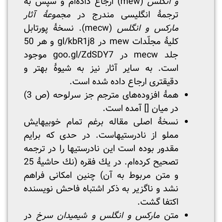
و انگلس
(mew) ارجاع داده‌ام و سپس به
ترجمۀ انگلیسی مندرج در
مجموعۀ آثار
مارکس و انگلس
(mecw). نسخۀ پورتابل
کلیۀ مجلّدات mew در
gl/kbR1j8
و هر 50
جلد mecw در
goo.gl/ZdSDY7
موجود
است. به سایر آثار نیز به شیوۀ بهتر و
دقیقتری ارجاع داده شده است.
همۀ افزوده‌های مترجم جز سرلوحه (ص 3)
در میان [] آمده است.
نسخۀ اصلی مقاله برغم تمام خوبیهایش
مملو از نادرستیهاست. در حدی که برایم
مقدور بوده است این نادرستیها را در ترجمه
تصحیح کرده‌ام. در یك فقره (نك حاشیۀ 25
و متن مربوط به آن) چنین امکانی فراهم
نشد و ناگزیر به ذکر اشتباه فاحش نویسنده
اکتفا گشت.
متن
مارکس و انگلس و شیمیدان سرخ
در