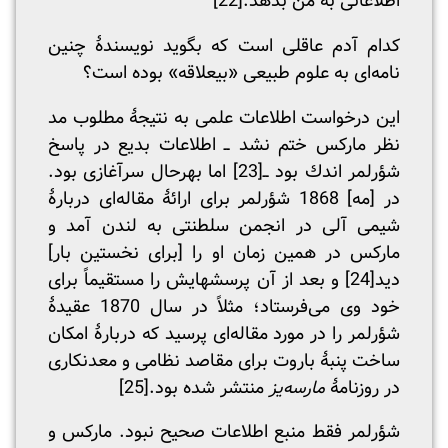
اطلاعاتی به من بدهد.
[22]
کدام آدم عاقلی است که بگوید نویسندۀ چنین
نامه‌ای به علوم طبیعی «بیعلاقه» بوده است؟
این درخواست اطلاعات علمی به نتیجۀ مطلوب مد
نظر مارکس ختم نشد ــ اطلاعات بدیع در پاسخ
شؤرلمر اندك بود ــ
[23]
اما بهرحال سرآغازی بود.
در [مه] 1868 شؤرلمر برای ارائۀ مقاله‌ای دربارۀ
شیمی آلی در انجمن سلطنتی به لندن آمد و
مارکس در همین زمان او را [برای نخستین بار]
دید
[24]
و بعد از آن پرسشهایش را مستقیماً برای
خود وی می‌فرستاد؛ مثلاً در سال 1870 عقیدۀ
شؤرلمر را در مورد مقاله‌ای پرسید که دربارۀ امکان
ساخت پنبۀ باروت برای مقاصد نظامی و معدنکاری
در روزنامۀ
مارسه‌یز
منتشر شده بود.
[25]
شؤرلمر فقط منبع اطلاعات صحیح نبود. مارکس و