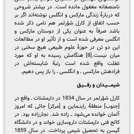
نامنصفانه مغفول مانده است. در بیشتر شروحی
که دربارۀ زندگی مارکس و انگلس نوشته‌اند اگر بر
حسب اتفاق از کارل شؤرلمر هم نامی ذکر شده
باشد صرفاً به عنوان یکی از دوستان مارکس و
انگلس معرفی شده است و از تأثیر او در مطالعات
این دو تن در حوزۀ علوم طبیعی هیچ سخنی در
میان نیست.
[8]
هنگامش رسیده به او که مورد
غفلت واقع شده است رتبۀ شایسته‌اش در
فرادهش مارکسی ـ و انگلسی ـ را باز پس دهیم.
شیمــــیـدان و رفــــیـق
کارل شؤرلمر در سال 1834 در دارمشتات ـ واقع در
[جنوب] منطقۀ راینـماین و [مرکز] جائی که امروز
آلمان خوانده می‌شود ــ زاده شد. نجارزاده بود. در
کالج فنی دارمشتات داروسازی خواند و در دانشگاه
گیسن به تحصیل شیمی پرداخت. در سال 1859