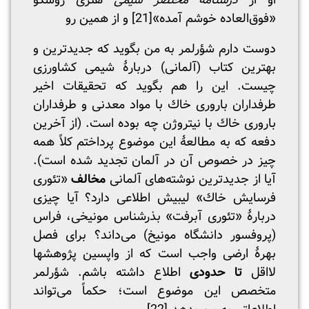
او از
درسنامۀ مختصر شیمی
هنری روسکو
«فوق‌العاده خوشم آمده»
[21]
و از همین رو
دوست دارم شؤرلمر به من بگوید که جدیدترین و
بهترین کتاب (آلمانی) دربارۀ شیمی کشاورزی
چیست. این را هم بگوید که تحقیقات اخیر
طرفداران باروری خاك با مواد معدنی و طرفداران
باروری خاك با نیتروژن چه بوده است. (از آخرین
دفعه که به مطالعۀ این موضوع پرداختم کلاً همه
چیز در خصوص آن در آلمان تجدید شده است).
آیا از جدیدترین نوشته‌های آلمانی
مخالف
«تئوری
فرسایش خاك» لیبیش اطلاعی دارد؟ آیا چیزی
دربارۀ «تئوری آبرفت» بذرشناس مونیخی، فراس
(پروفسور دانشگاه مونیخ) می‌داند؟ برای فصل
بهرۀ ارضی واجب است که از واپسین پژوهشها
لااقل
تا
حدودی
اطلاع داشته باشم. شؤرلمر
متخصص این موضوع است؛ حکماً می‌تواند