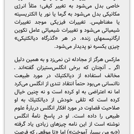
خاصی بدل می‌شود به تغییر کیفی؛ مثلاً انرژی
مکانیکی بدل می‌شود به گرما یا نور یا الکتریسیته
یا مغناطیس. تغییرات فیزیکی موجد تغییرات
شیمیائی می‌شود و تغییرات شیمیائی عامل تکوین
ارگانیسمهای زنده. در هر «گذرگاه دیالکتیکی»
چیزی یکسره نو پدیدار می‌شود.
مارکس هرگز از مجادله تن نمی‌زد و به همین دلیل
اگر ــ آنچنان که برخی انگلس‌ستیزان گفته‌اند ـ
مخالف استفاده از دیالکتیك در مورد طبیعت
ناانسانی می‌بود حتماً انتقاد تندی از انگلس می‌کرد
اما نه اعتراضی به او کرده است و نه چنین خیال
کرده است که تلقی خودش از دیالکتیك به او
صلاحیت قضاوت در مورد افکار انگلس دربارۀ علوم
طبیعی را داده است. او در پاسخ نامۀ انگلس
نوشته است از این نامه چیزهای زیادی یاد گرفته
(«به من بسیار آموخت») اما «تا موقعی که فرصت