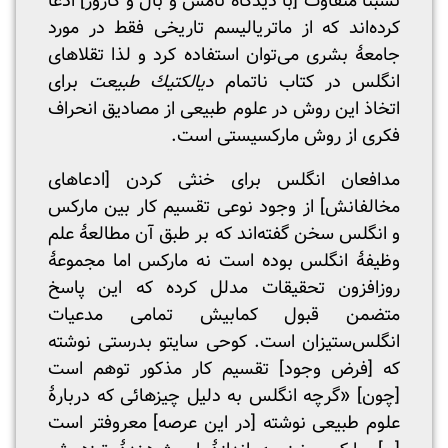
نسبتاً متفاوت [با دیدگاه تامس و بال و کارور] ادعا
کرده‌اند که از ماتریالیسم تاریخی فقط در مورد
جامعۀ بشری می‌توان استفاده کرد و لذا تقلاهای
انگلس در کتاب ناتمام
دیالکتیك طبیعت
برای
اتخاذ این روش در علوم طبیعی از مصادیق انحراف
فکری از روش مارکسیستی است.
مدافعان انگلس برای خنثی کردن [ادعاهای
مخالفانش] از وجود نوعی تقسیم کار بین مارکس
و انگلس سخن گفته‌اند که بر طبق آن مطالعۀ علم
وظیفۀ انگلس بوده است نه مارکس اما مجموعۀ
روزافزون تحقیقات مدلل کرده که این پاسخ
متضمن قبول کمابیش تمامی مدعیات
انگلس‌ستیزان است. کوحی سایتو بدرستی نوشته
که [فرض وجود] تقسیم کار مذکور توهم است
[چون] «گرچه انگلس به دلیل چیزهائی که دربارۀ
علوم طبیعی نوشته [در این عرصه] معروفتر است