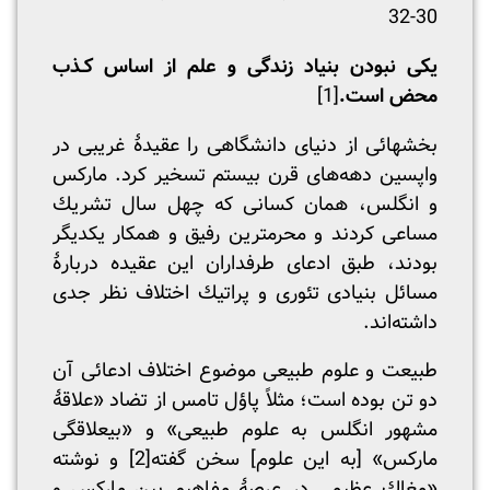
30-32
یکی نبودن بنیاد زندگی و علم از اساس کـذب
محض است.
[1]
بخشهائی از دنیای دانشگاهی را عقیدۀ غریبی در
واپسین دهه‌های قرن بیستم تسخیر کرد. مارکس
و انگلس، همان کسانی که چهل سال تشریك
مساعی کردند و محرمترین رفیق و همکار یکدیگر
بودند، طبق ادعای طرفداران این عقیده دربارۀ
مسائل بنیادی تئوری و پراتیك اختلاف نظر جدی
داشته‌اند.
طبیعت و علوم طبیعی موضوع اختلاف ادعائی آن
دو تن بوده است؛ مثلاً پاؤل تامس از تضاد «علاقۀ
مشهور انگلس به علوم طبیعی» و «بیعلاقگی
مارکس» [به این علوم] سخن گفته
[2]
و نوشته
«مغاك عظیمی در عرصۀ مفاهیم بین مارکس و