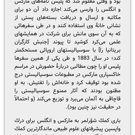
بود و وقتی معلوم شد که پلیس نامه‌های مارکس
و انگلس را وارسی می‌کند اجازه داد آن دو برای
مکاتبه و ارسال و دریافت بسته‌های پستی از
نشانی خانۀ وی استفاده کنند و در طی سفرهائی
که به آن سوی مانش برای شرکت در همایشهای
علمی می‌کرد کوشید تا پیوند [جنبش کارگران
بریتانیا را] با سوسیالیستهای اروپائی مستحکمتر
کند؛ در سال 1883 و طی یکی از همین سفرها
پلیس او را چون مطالبی دربارۀ حضورش در مراسم
خاکسپاری مارکس در مطبوعات سوسیالیستی درج
شده بود توقیف کرد و خانه‌اش را تفتیش. به او
مظنون بودند که آثار ممنوع سوسیالیستی را
قاچاقی به آلمان می‌برد و توزیع می‌کند (و احتمالاً
در حقیقت نیز چنین بود).
باری کمك شؤرلمر به مارکس و انگلس برای درك
واپسین پیشرفتهای علوم طبیعی ماندگارترین کمك