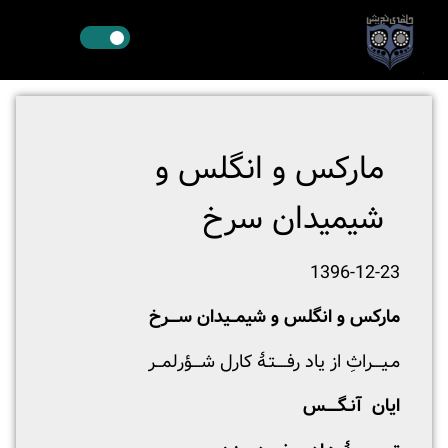
مارکس و انگلس و
شیمیدان سرخ
1396-12-23
مارکس و انگلس و
شیمــیدان ســـرخ
مـیـــراثِ از یاد رفــــتـۀ کارل شـــؤرلمــر
ایان آنـگــــس