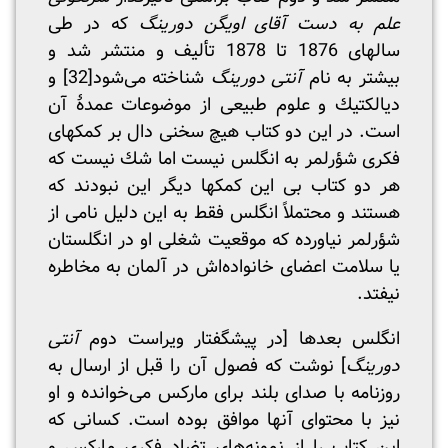
علم به دست آقای اویگن دورینگ
که در طی
سالهای 1876 تا 1878 تألیف و منتشر شد و
بیشتر به نام
آنتی دورینگ
شناخته می‌شود
[32]
و
دیالکتیك و علوم طبیعی از موضوعات عمدۀ آن
است. در این دو کتاب هیچ سخنی دال بر کمکهای
فکری شؤرلمر به انگلس نیست اما شك نیست که
هر دو کتاب بی این کمکها دیگر این نبودند که
هستند و محتملاً انگلس فقط به این دلیل نامی از
شؤرلمر نیاورده که موقعیت شغلی او در انگلستان
یا سلامت اعضای خانواده‌اش در آلمان به مخاطره
نیفتد.
انگلس بعدها [در پیشگفتار ویراست دوم
آنتی
دورینگ
] نوشت که فصول آن را قبل از ارسال به
روزنامه با صدای بلند برای مارکس می‌خوانده و او
نیز با محتوای آنها موافق بوده است. کسانی که
این کتاب را از نمونه‌های تضاد فکری مارکس و