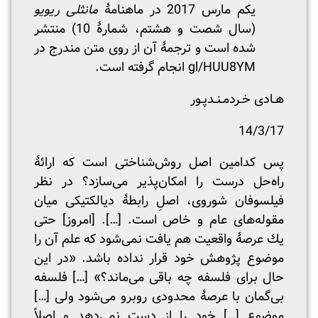
یکم مارس 2017 در ماهنامۀ
مانثلی ریویو
(سال شصت و هشتم، شمارۀ 10) منتشر
شده است و ترجمۀ آن از روی متن مندرج در
gl/HUU8YM
انجام گرفته است.
هـادی خـردمـنـدپـور
14/3/17
پس کدامین اصل روش‌شناختی است که ارائۀ
راه‌حل درست را امکان‌پذیر می‌سازد؟ در نظر
فیلسوفان شوروی، اصلِ رابطۀ دیالکتیکی میان
مقوله‌های عام و خاص است. […]. [امروز] حتی
یك عرصۀ واقعیت هم یافت نمی‌شود که علم آن را
موضوع پژوهش خود قرار نداده باشد. «در این
حال برای فلسفه چه باقی می‌ماند؟» […] فلسفه
بی‌گمان با عرصۀ محدودی روبرو می‌شود ولی […]
موضوعِ […] خود را از دست نمی‌دهد و اصلاً