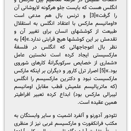
انگلس هست که بایست جلو هرگونه لاپوشانی آن
را گرفت»
[3]
و ترنس بال هم مدعی است
«اومانیسم مارکس با اعتقاد انگلس به استقلال
طبیعت از کوششهای انسان برای تغییر آن و
تقدمش بر این کوششها هیچ قرابتی ندارد.»
[4]
به
نظر بال اعوجاجهائی که انگلس در فلسفۀ
مارکسیستی ایجاد کرده است نخستین عامل
«شماری از خصایص سرکوبگرانۀ کارهای شوروی
بود.»
[5]
اصرار ترل کارور و دیگران بر اینکه مارکس
مارکسیست نبود و دکترین مارکسیسم را انگلس
(که ماتریالیسم علمیش قطب مقابل اومانیسم
لیبرالی مارکس بود) ابداع کرده تعبیر افراطیتر
همین عقیده است.
تئودور آدورنو و آلفرد اشمیت و سایر وابستگان به
مکتب فرانکفورت و مارکسیسم غربی نیز از منظری