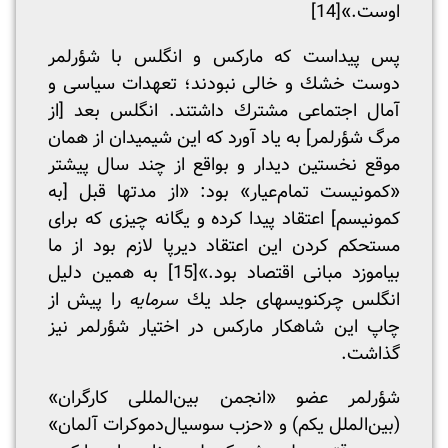
اوست.»
[14]
پس پیداست که مارکس و انگلس با شؤرلمر
دوست خشك و خالی نبودند؛ تعهدات سیاسی و
آمال اجتماعی مشترك داشتند. انگلس بعد [از
مرگ شؤرلمر] به یاد آورد که این شیمیدان از همان
موقع نخستین دیدار و بواقع از چند سال پیشتر
«کمونیست تمام‌عیار» بود: «از مدتها قبل [به
کمونیسم] اعتقاد پیدا کرده و یگانه چیزی که برای
مستحکم کردن این اعتقاد دیرپا لازم بود از ما
بیاموزد مبانی اقتصاد بود.»
[15]
به همین دلیل
انگلس چرکنویسهای جلد یك
سرمایه
را پیش از
چاپ این شاهکار مارکس در اختیار شؤرلمر نیز
گذاشت.
شؤرلمر عضو «انجمن بین‌المللی کارگران»
(بین‌الملل یکم) و «حزب سوسیال‌دموکرات آلمان»